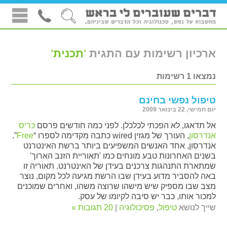
ארכיון רשימות עם התגית
'
תכנית
'
נמצאו 1 רשימות
טיפול נפשי בחינם
יום חמישי, 22 בינואר 2009
אל תדאגו, לא הפכתי לכלכלן. לפני כמה חודשים פרסם
כריס
אנדרסון
, העורך של מגזין wired כתבה מקדימה לספרו “
Free
”.
אנדרסון, אחד האנשים המשפיעים ביותר ברשת האינטרנט
בשנים האחרונות טבע מונחים כמו 'תאוריית הזנב הארוך'
שמתארת התנהגות צרכנים בעידן של האינטרנט. תאוריה זו
באה להסביר מדוע בעידן שבו הרשת מגיעה לכל מקום, נוצר
מצב שבו מספיק שיש מישהו שרוצה משהו, ואחרים שמוכנים
למכור אותו, כבר יש סיבה לקיומו של עסק.
שייך לנושא
טיפול
,
פסיכולוגיה
|
20 תגובות »