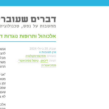
טר ברשת.
אלכוהול ותרופות נוגדות דכ
שבת, 20 ביולי 2024
אנשי
אין תגובות »
להצה
נושאים:
פסיכופרמקולוגיה
מבלי
תגיות:
דיכאון
,
טיפול פסיכיאטרי
,
משהו
פסיכיאטריה
תרופ
"אני
מטופ
זמן ב
שמטר
שעצם
לא צר
אלכו