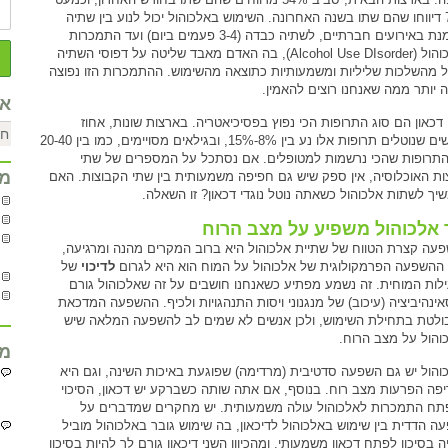
70% דיווחו שהם שתו בשנה האחרונה. השימוש באלכוהול יכול לנוע בין שתיה
מזדמנת באירועים חברתיים, לשתיה כבדה (3-4 פעמים ביום) ועד התמכרות
לאלכוהול (Alcohol Use DIsorder), בה האדם מאבד שליטה על דפוסי השתיה
ל מהשלכות שליליות ומשמעותיות כתוצאה מהשימוש. ההתמכרות הזו נפוצה
 יותר ממה שאנחנו רוצים להאמין.
אר
י דכאון הם סוג התרופות הכי נפוץ בפסיכיאטריה. בארצות שונות, אחוז
האנשים שנוטלים תרופות אלו נע בין 8%-15%, ובגילאים מסויימים, כמו בין 20-40
התרופות שהכי נרשמות למטופלים. אם נסתכל על המספרים של שתי
מח
ות האוכלוסיה, אין ספק שיש גם חפיפה משמעותית בין שתי הקבוצות. האם
יך לשתות אלכוהול כשאתה נוטל נוגדי דכאון? זו השאלה.
 אלכוהול משפיע על מצב הרוח
עה קצרת הטווח של שתיית אלכוהול היא ברוב המקרים מהנה ומרגיעה,
ההשפעה הפרמקולוגית של אלכוהול על המוח הוא היא לגרום
לדיכוי
של
לות המוחית. זה נשמע מפתיע כשאנחנו חושבים על זה שאלכוהול גורם
אינהיביציה (עיכוב) של מנגנוני ויסות התנהגויות ולכיף. ההשפעה המדכאת
ולטת בתחילת השימוש, ולכן אנשים לא שמים לב להשפעה המלאה שיש
והול על מצב הרוח.
מח
והול יש גם השפעה סדטיבית (מרדימה) שפוגעת באיכות השינה, וגם היא
פה הפרעות מצב רוח. בנוסף, אם אתה שותה כשברקע יש דכאון, הסיכוי
ח התמכרות לאלכוהול עולה משמעותית. יש מחקרים שמדברים על
ה הדדית בין שימוש באלכוהול לדיכאון, בה שימוש גובר באלכוהול מוביל
 בסיכון לפתח דכאון משמעותי, ומהכיוון השני דיכאון גורם לך להיות בסיכון