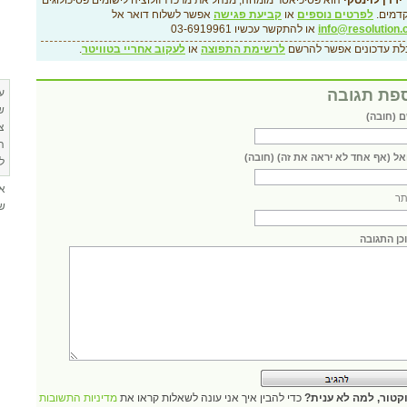
ירדן לוינסקי
הוא פסיכיאטר מומחה, מנהל את מרכז רזולוציה לישומים פסיכולוגים
דמים.
לפרטים נוספים
או
קביעת פגישה
אפשר לשלוח דואר אל
info@resolution.c
או להתקשר עכשיו 03-6919961
לת עדכונים אפשר להרשם
לרשימת התפוצה
או
לעקוב אחריי בטוויטר
.
פת תגובה
ע
ש
 (חובה)
צ
ה
אל (אף אחד לא יראה את זה) (חובה)
ל
א
ר
שא
כן התגובה
קטור, למה לא ענית?
כדי להבין איך אני עונה לשאלות קראו את
מדיניות התשובות