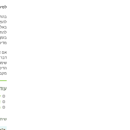
לסיכ
בהתח
להפס
באלכ
להתמ
בזמן
מדיכ
אם א
דבר 
שימו
הדיכ
מקבל
עוד
ע
א
ה
שיתו