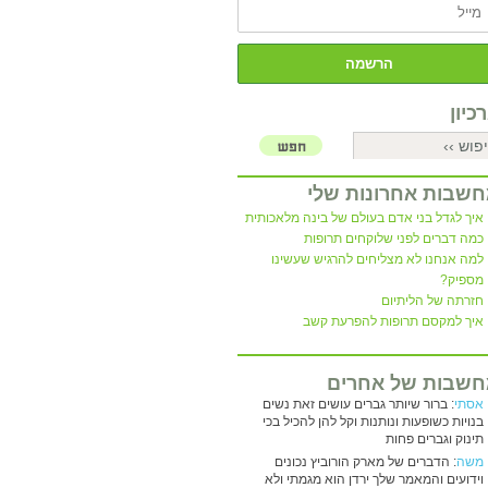
כיון
שבות אחרונות שלי
איך לגדל בני אדם בעולם של בינה מלאכותית
כמה דברים לפני שלוקחים תרופות
למה אנחנו לא מצליחים להרגיש שעשינו
מספיק?
חזרתה של הליתיום
איך למקסם תרופות להפרעת קשב
שבות של אחרים
אסתי
: ברור שיותר גברים עושים זאת נשים
בנויות כשופעות ונותנות וקל להן להכיל בכי
תינוק וגברים פחות
משה
: הדברים של מארק הורוביץ נכונים
וידועים והמאמר שלך ירדן הוא מגמתי ולא