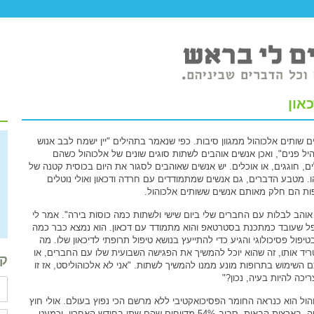
און
ם שותים אלכוהול ממגוון סיבות. כפי שנאמר בתהילים "יין ישמח לבב אנוש
יל פנים", ואכן אנשים אוהבים לשתות סוגים שונים של אלכוהול כשהם
ם, חוגגים, או אוכלים. יש אנשים שאוהבים לסגור את היום בכוסית קטנה של
. מטבע הדברים, גם אנשים שמתמודדים עם חרדה ודכאון ואולי נוטלים
ות הם חלק מאותם אנשים ששותים אלכוהול.
 אוהב לבלות עם החברים שלי ביום שישי ולשתות כמה כוסות בירה". אמר לי
ל שעובד כמתכנת בסטרטאפ והוא מתמודד עם דכאון. הוא נמצא כבר כמה
טיפול פסיכולוגי והגיע כדי להתייעץ בנושא טיפול תרופתי לדיכאון שלו. מה
יד אותו, זה שהוא יוכל להמשיך את הפגישה השבועית שלו עם החברים, או
קב
 השימוש בתרופות מונע ממנו להמשיך לשתות. "אני לא אלכוהוליסט, אז זו
יכה להיות בעיה, נכון?"
הול הוא כנראה החומר הפסיכואקטיבי ללא מרשם הכי נפוץ בעולם. אולי חוץ
מקפה. בארצות הבאית, סביב 54% מדווחים שהם שתו בחודש האחרון, וכמעט