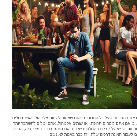
ם אחת הסיבות שעל כל התרופות רשום שאסור לשתות אלכוהול כאשר נוטלים
. כי אם אתם לוקחים תרופה, ואז שותים אלכוהול, אתם יכולים להשתכר יותר
ת וזה ישפיע על קבלת ההחלטות שלכם. אם תנהגו ברכב במצב כזה, הסיכון
 לעבור תאונת דרכים עולה. וזה כבר באמת לא נעים.