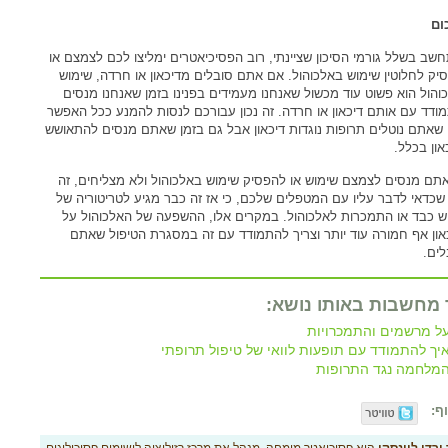
ום
שב בשלל גורמי הסיכון שציינתי, רוב הפסיכיאטרים ימליצו לכם לצמצם או
יק לחלוטין שימוש באלכוהול. אם אתם סובלים מדיכאון או חרדה, שימוש
והול הוא פשוט עוד מכשול שאנחנו מעמידים בפנינו בזמן שאנחנו מנסים
ודד עם אותם דיכאון או חרדה. זה נכון עבורכם לנסות להמנע ככל האפשר
 שאתם נוטלים תרופות נוגדות דיכאון אבל גם בזמן שאתם מנסים להתאושש
און בכלל.
תם מנסים לצמצם שימוש או להפסיק שימוש באלכוהול ולא מצליחים, זה
שכדאי לדבר עליו עם המטפלים שלכם, כי אז זה כבר מגיע לטריטוריה של
ש כבד או התמכרות לאלכוהול. במקרים אלו, ההשפעה של האלכוהול על
און אף חמורה עוד יותר וצריך להתמודד עם זה במסגרת הטיפול שאתם
ים.
 מחשבות באותו נושא:
ל מרשמים והתמכרויות
יך להתמודד עם תופעות לוואי של טיפול תרופתי
מלחמה נגד התרופות
ף: