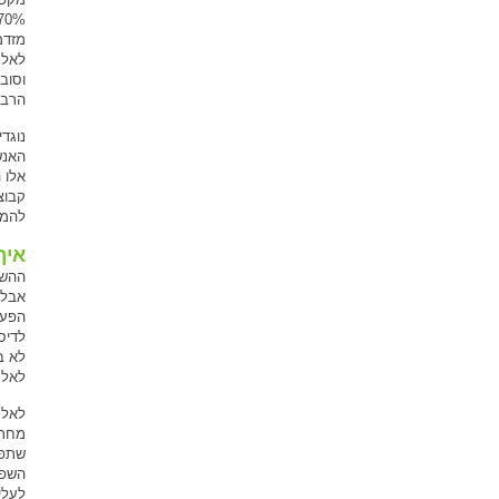
וסוב
הרבה
נוגד
אלו 
קבוצ
להמש
איך
ההשפ
אבל 
הפעי
לדיס
לא ב
לאלכ
לאלכ
מחרי
שתפת
השפע
לעליה