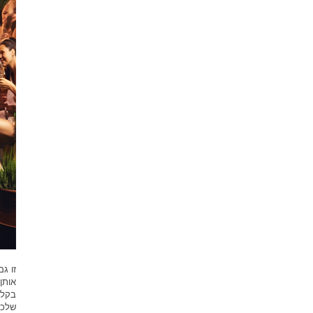
זו ג
אותן
בקלו
שלכם