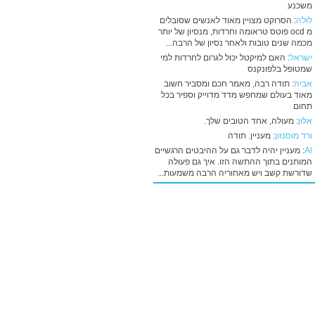
משכנע
לולה
: הסרוקט מצויין מאוד לאנשים שסובלים
מ ocd פוטס טראומה וחרדות, מנסיון של יותר
מכמה שנים טובות ולאחר נסיון של הרבה...
ישראל
: האם למיקטל יכול לגרום לחרדות למי
שמטופל בלפונקנס
אביה
: תודה רבה, מאמר חכם ומסביר חשוב
מאוד בעולם שמחפש מדד מדוייק וספיר בכל
תחום
אלון
: מעולה, אחד הטובים שלך.
ורד מוסנזון
: מעניין. תודה
Al
: מעניין יהיה לדבר גם על ההיבטים הרגשיים
המותנים בתוך ההתשה הזו. איך גם פעולה
שדורשת קשב ויש מאחוריה הרבה משמעות...