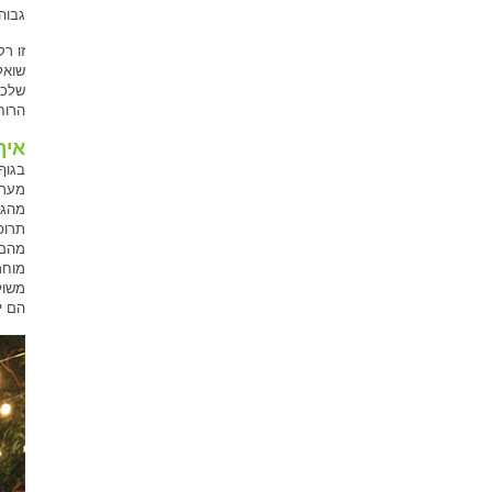
גבוה
זו ר
שואל
שלכם
הרוח
איך
בגוף
מערכ
מהגו
תרופו
מהם.
מוחמ
משול
הם י