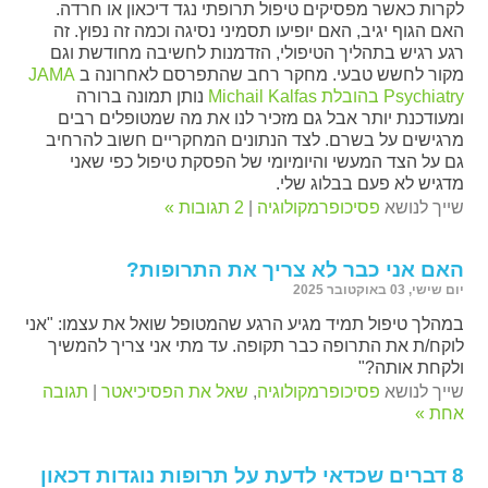
לקרות כאשר מפסיקים טיפול תרופתי נגד דיכאון או חרדה.
האם הגוף יגיב, האם יופיעו תסמיני נסיגה וכמה זה נפוץ. זה
רגע רגיש בתהליך הטיפולי, הזדמנות לחשיבה מחודשת וגם
מקור לחשש טבעי. מחקר רחב שהתפרסם לאחרונה ב
JAMA
Psychiatry בהובלת Michail Kalfas
נותן תמונה ברורה
ומעודכנת יותר אבל גם מזכיר לנו את מה שמטופלים רבים
מרגישים על בשרם. לצד הנתונים המחקריים חשוב להרחיב
גם על הצד המעשי והיומיומי של הפסקת טיפול כפי שאני
מדגיש לא פעם בבלוג שלי.
שייך לנושא
פסיכופרמקולוגיה
|
2 תגובות »
האם אני כבר לא צריך את התרופות?
יום שישי, 03 באוקטובר 2025
במהלך טיפול תמיד מגיע הרגע שהמטופל שואל את עצמו: "אני
לוקח/ת את התרופה כבר תקופה. עד מתי אני צריך להמשיך
ולקחת אותה?"
שייך לנושא
פסיכופרמקולוגיה
,
שאל את הפסיכיאטר
|
תגובה
אחת »
8 דברים שכדאי לדעת על תרופות נוגדות דכאון