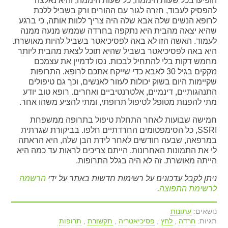
הופיעו בכל שעות היממה, כל שעות היממה, והיא נאלצה
להפסיק לעבוד, חזרה לגור עם ההורים ורק בשביל ללכת
לרופא הנשים שלה אבא שלה היה צריך ללוות אותה, כי ברגע
שהיא יצאה מהבית היא נתקפה בחרדה שממש מנעה ממנה
לעמוד. האשה הזו לא באה לפסיכיאטר בשביל להיות מאושרת.
היא באה לפסיכיאטר בשביל שהיא תוכל לצאת מהבית ליותר
מחמש דקות בלי להתחיל לבכות. נסו לדמיין את עצמכם
נזקקים בגיל 30 לאבא כדי שייקח אתכם לרופא. התרופות
שקיימות היום בשוק יכולות לעזור לאנשים, וכך גם טיפולים
התנהגותיים, דינמיים, אלטרנטיביים ואחרים. רופא טוב יודע
מתי להפנות מטופל לטיפול תרופתי, ומתי להציע משהו אחר.
חמישה שבועות לאחר התחלת טיפול בתרופה ממשפחת
SSRI, כל הסימפטומים החרדתיים חלפו. בביקורת שגרתית
במרפאה, שבעה חודשים לאחר לידת הבן שלה, היא הראתה
לי את התמונות האחרונות. הייתם צריכים לראות עד כמה היא
הייתה מאושרת. זה לא היה בגלל התרופות.
ניתן לקבל עדכונים על רשימות חדשות באתר על ידי
הרשמה
לרשימת התפוצה
.
נושאים:
עתונות
תגיות:
חרדה
,
לחץ
,
פסיכיאטריה
,
תקשורת
,
תרופות