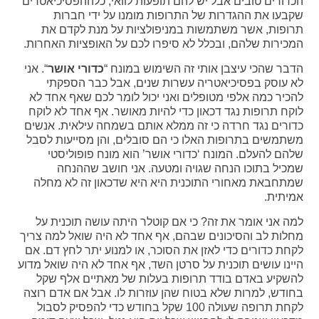
הכדורים טובים אבל יש להם תופעות לוואי, כלההפסיכיאטרים
שקבעו את ההגדרות של התרופות מומנו על ידי חברות
תרופות, אשר משתמשות במניפולציות על מנת לקדם את
המכירות שלהם, ובכלל לא סיפרו לכם על האופציות האחרות.
הדבר שהכי עיצבן אותי זה השימוש במונח “
כדורי אושר
“. אני
לא עוסק בפסיכיאטריה עשרות שנים, אבל כבר הספקתי
להכיר כמה אלפי מטופלים ואני יכול לומר לכם שאף אחד לא
לוקח תרופות נגד דכאון כדי להיות מאושר. אף אחד לא לוקח
כדורים נגד חרדה כי זה ממלא אותם בשמחה עילאית. אנשים
משתמשים בתרופות האלו כי הם סובלים, והן מסייעות לסבל
שלהם להעלם. המונח ‘כדורי אושר’ הוא מונח פופוליסטי
שמכיל בתוכו הנחה שגויה ומטעה. אני חושב שההנחה
שמתחבאת מאחורי התוכנית היא היא שדכאון זה לא מחלה
אמיתית.
למה אני אומר את זה? כי אם קוטלר היתה עושה תוכנית על
מחלות לב והסיכונים שבהם, אף אחד לא היה שואל למה צריך
לקחת כדורים כדי לאזן את הסוכר, או למנוע יתר לחץ דם. אם
היינו עושים תוכנית על סרטן השד, אף אחד לא היה שואל מדוע
להשקיע באדם בודד תרופות בעלות של מאתיים אלף שקל
בחודש, למרות שלא בטוח שהן עוזרות לו. אבל אם אדם רוצה
לקחת תרופה שעולה 100 שקל בחודש כדי להפסיק לסבול