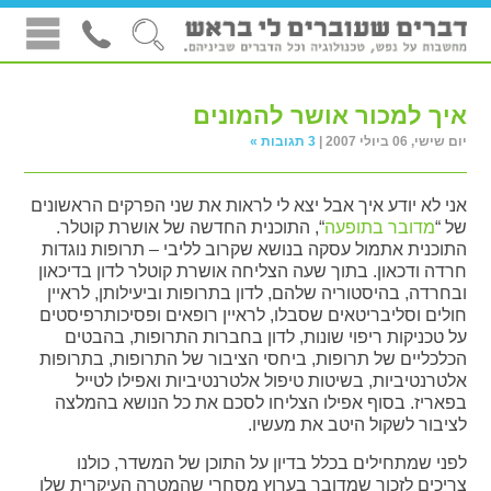
איך למכור אושר להמונים
יום שישי, 06 ביולי 2007 |
3 תגובות »
אני לא יודע איך אבל יצא לי לראות את שני הפרקים הראשונים
של “
מדובר בתופעה
“, התוכנית החדשה של אושרת קוטלר.
התוכנית אתמול עסקה בנושא שקרוב לליבי – תרופות נוגדות
חרדה ודכאון. בתוך שעה הצליחה אושרת קוטלר לדון בדיכאון
ובחרדה, בהיסטוריה שלהם, לדון בתרופות וביעילותן, לראיין
חולים וסליבריטאים שסבלו, לראיין רופאים ופסיכותרפיסטים
על טכניקות ריפוי שונות, לדון בחברות התרופות, בהבטים
הכלכליים של תרופות, ביחסי הציבור של התרופות, בתרופות
אלטרנטיביות, בשיטות טיפול אלטרנטיביות ואפילו לטייל
בפאריז. בסוף אפילו הצליחו לסכם את כל הנושא בהמלצה
לציבור לשקול היטב את מעשיו.
לפני שמתחילים בכלל בדיון על התוכן של המשדר, כולנו
צריכים לזכור שמדובר בערוץ מסחרי שהמטרה העיקרית שלו