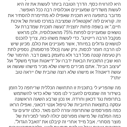
היא להרוויח כסף. הדרך הטובה ביותר לעשות את זה היא
לעשות משדרים שמעניינים אוכלוסיה רבה ככל האפשר.
מדובר בתופעה היא תוכנית שאפילו לא מתיימרת להסתיר את
זה. קוראים לזה “אקטואליה שמציבה במרכז סוגיות של איכות
חיים.” או בשפה פחות יחצנית “נעשה תוכנית שמדברת על
נושאים שמעניינים לפחות 75% מהאוכלוסיה, ולכן מראש
מנקבל הרבה רייטינג”. כדי לעשות משהו כזה, צריך להכנס
לנושאים גדולים במיוחד, אשר מעניינים את כולם. מכיוון שיש
לנו הרבה חומר לכסות, ורק שעה (כולל פרסומות), נספיק לתת
רק טעימה קטנה מכל דבר ולא נתעמק בשום דבר. ההימור שלי
הוא שבין התוכניות הבאות ידברו על “דיאטות ועודף משקל” ועל
“עיצוב הבית”. אתם מכירים מישהו שלא מכיר מישהו שעשה או
עושה דיאטה? או מישהו שלא רוצה שהבית שלו ייראה טוב
יותר?
מה שהפריע לי בתוכנית זו התחושה הכללית שריחפה כל הזמן
בשידור וזה שמנסים להעביר לנו מסר שלא כדאי להשתמש
בתרופות נגד דכאון וחרדה. אז נכון שרבע השעה הראשונה
עסקה בתוצאות החיוביות של טיפול אנטי דכאוני, ואפילו הראו
כמה מפורסמים שהתרופה עזרה להם מאד. כולנו יודעים עד
כמה המלצה של מישהו מפורסם יכולה לעזור למכירות של
מוצר מסחרי. אבל מייד אחרי זה קיבלנו את “האבל הגדול”.