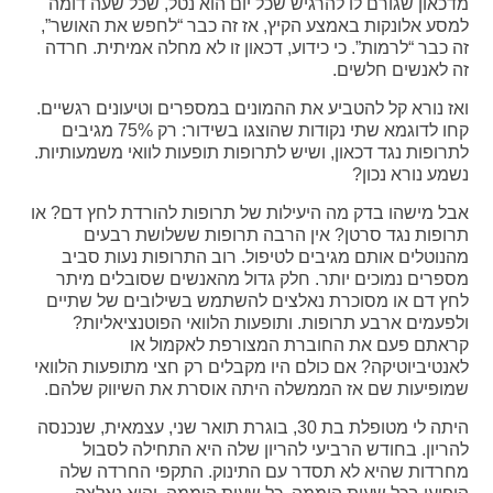
מדכאון שגורם לו להרגיש שכל יום הוא נטל, שכל שעה דומה
למסע אלונקות באמצע הקיץ, אז זה כבר “לחפש את האושר”,
זה כבר “לרמות”. כי כידוע, דכאון זו לא מחלה אמיתית. חרדה
זה לאנשים חלשים.
ואז נורא קל להטביע את ההמונים במספרים וטיעונים רגשיים.
קחו לדוגמא שתי נקודות שהוצגו בשידור: רק 75% מגיבים
לתרופות נגד דכאון, ושיש לתרופות תופעות לוואי משמעותיות.
נשמע נורא נכון?
אבל מישהו בדק מה היעילות של תרופות להורדת לחץ דם? או
תרופות נגד סרטן? אין הרבה תרופות ששלושת רבעים
מהנוטלים אותם מגיבים לטיפול. רוב התרופות נעות סביב
מספרים נמוכים יותר. חלק גדול מהאנשים שסובלים מיתר
לחץ דם או מסוכרת נאלצים להשתמש בשילובים של שתיים
ולפעמים ארבע תרופות. ותופעות הלוואי הפוטנציאליות?
קראתם פעם את החוברת המצורפת לאקמול או
לאנטיביוטיקה? אם כולם היו מקבלים רק חצי מתופעות הלוואי
שמופיעות שם אז הממשלה היתה אוסרת את השיווק שלהם.
היתה לי מטופלת בת 30, בוגרת תואר שני, עצמאית, שנכנסה
להריון. בחודש הרביעי להריון שלה היא התחילה לסבול
מחרדות שהיא לא תסדר עם התינוק. התקפי החרדה שלה