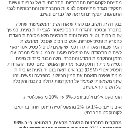
מתייחס לקטגוריות החברתיות והתרבותיות של גבריות ונשיות.
תפקידי מגדר מתייחסים לציפיות החברתיות והתרבותיות לגבי
התנהגות, תפקידים ומראה של גברים ונשים.
בנקודה זו, חשוב גם להדגיש את השינוי המשמעותי שחלה
בחברה ובספר ההגדרות הפסיכיאטרי לגבי זהות מינית. במשך
שנים רבות, נטייה מינית והזהות המינית הלא מסורתית הוגדרו
כהפרעות פסיכיאטריות. אנשים רבים שסבלו מהרגשות
והמחשבות האלו הוגדרו כמי שזקוקים לטיפול פסיכיאטרי ואף
לעיתים התמודדו עם טיפולים פוגעניים כמו טיפולי המרה. עם
הזמן והתקדמות המדע והחברה, חלה הבנה כי זהות מינית
ונטייה מינית הן חלק טבעי מהגיוון האנושי. כיום, ספר ההגדרות
הפסיכיאטרי (DSM) כבר אינו רואה בנטייה מינית או בזהות
מינית שאינה תואמת את המין הביולוגי כהפרעה נפשית. זהו
שינוי משמעותי שמעיד על התקדמות גדולה בהבנה והקבלה
של השונות האנושית.
הומוסקסואלים ולסביות: כ-3% עד 10% מהאוכלוסייה.
א-בינריים: כ-1% עד 2% מהאוכלוסייה (ייתכן ויותר בהתאם
לקונטקסט החברתי).
מחקרים בתרבויות המערב מראים, בממוצע, כי כ-93%