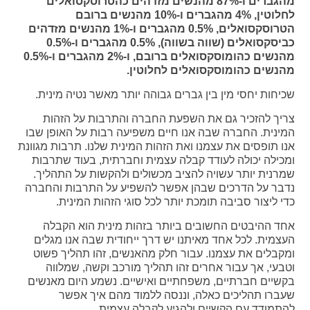
מהגברים ו-87% מהנשים מזדהים כהטרוסקסואלים
לחלוטין, 4% מהגברים ו-10% מהנשים ברובם
הטרוסקסואלים, 0.5% מהגברים ו-1% מהנשים מזדהים
כביסקסואלים (שווה בשווה), 0.5% מהגברים ו-0.5%
מהנשים כהומוסקסואלים ברובם, ו-2% מהגברים ו-0.5%
מהנשים כהומוסקסואלים לחלוטין.
שכיחות יחסי מין בין גברים גבוהה יותר מאשר נטיה מינית.
צריך להזכיר גם את השפעת החברה והתרבות על הזהות
המינית. החברה שבה אנו חיים משפיעה רבות על האופן שבו
אנו תופסים את עצמנו ואת הזהות המינית שלנו. תרבות מגוונת
ומכילה יכולה לעודד קבלה עצמית וחברתית, בעוד שתרבות
שמרנית יותר עשויה להציב מכשולים ולהקשות על התהליך.
נדבר על הדרכים שבהן אפשר להשפיע על התרבות והחברה
כדי ליצור סביבה תומכת יותר לכל סוגי הזהות המינית.
אחד ההיבטים החשובים ביותר בזהות מינית הוא הקבלה
העצמית. לכל אחד מאיתנו יש דרך ייחודית שבה אנו מגלים
ומקבלים את עצמנו. עבור חלק מהאנשים, זהו תהליך פשוט
וטבעי, אך עבור אחרים זהו תהליך מורכב וקשה, שמלווה
בקשיים חברתיים, משפחתיים ואישיים. נשמע היום מאנשים
שעברו תהליכים כאלה, וננסה ללמוד מהם איך אפשר
להתמודד עם הקשיים ולהגיע לקבלה עצמית.