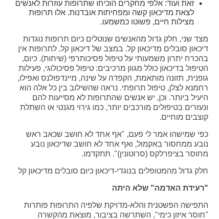
זאת ועוד: אלפי מחקרים הוכיחו שתרופות עוזרות לאנשים
לצאת מדיכאון קשה ומפחיתות אובדנות. אלו תרופות
מצילות חיים, פשוטו כמשמעו.
מצד שני, חלק גדול מהאנשים שנוטלים כיום תרופות נוגדות
דיכאון סובלים מדיכאון קל. במצב של דיכאון קל, לתרופות אין
בהכרח יתרון משמעותי על טיפול פסיכותרפי (שיחות). כיום,
הטיפול בדיכאון כולל מגוון מרכיבים: טיפול פסיכולוגי, פעילות
גופנית, תזונה מותאמת, הקפדה על שינה, מיינדפולנס ואפילו,
רחמנא לצלן, טיפול תרופתי. נראה שהשילוב בין כל אלה הוא
היעיל ביותר. וכן, יש אנשים שהתרופות לא מסייעות להם
ונעזרים בטיפולים מורכבים יותר, כמו גירוי מגנטי או השתלת
קוצבים מוחיים.
כפי שמישהו אמר לי פעם, "אף אחד לא חושב שכאב ראש
נובע ממחסור באקמול, ואף אחד לא חושב שדיכאון נובע
מחוסר בציפרלקס (סרוטונין)". תתקדמו.
חלק גדול מהמטופלים בנוגדי-דיכאון כיום סובלים מדיכאון קל
"רעידת האדמה" שלא היתה
התפישה הפשטנית והלא-מדויקת שלפיה התרופות פותרות
"חוסר איזון כימי", השתרשה בציבור, מוצאת מהקשרה