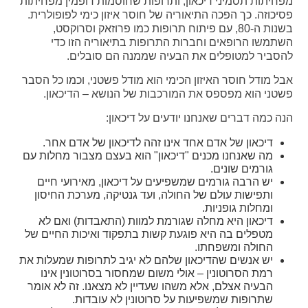
מפחיתות תסמיני דיכאון, ותרופות שחוסמות דופמין מפחיתות
פסיכוזה. כך הפכה התיאוריה של חוסר איזון כימי לפופולרית.
בשנות ה-80, עם פיתוח תרופות כמו פרוזאק וסרוקסט,
השתמשו הרופאים וחברות התרופות בתיאוריה הזו כדי
להסביר למטופלים את הבעיה שממנה הם סובלים.
אבל מודל חוסר האיזון הכימי הוא מודל פשטני, וכמו כל הסבר
פשטני הוא מפספס את המורכבות של הנושא – הדיכאון.
הנה כמה דברים שאנחנו יודעים על דיכאון:
דיכאון של אדם אחד אינו זהה לדיכאון של אדם אחר.
מה שאנחנו מכנים "דיכאון" הוא בעצם מצבור מחלות עם
גורמים שונים.
יש הרבה גורמים שמשפיעים על דיכאון, מאירועי חיים
ותפישות עולם של החולה, ועד גנטיקה, מערכת החיסון
ומחלות גופניות.
דיכאון היא מחלה שגורמת למוות (התאבדות) ואם לא
מטפלים בה היא פוגעת קשות בתפקוד ואיכות החיים של
החולה ומשפחתו.
יש אנשים שהדיכאון שלהם לא יגיב לתרופות שמעלות את
רמת הסרוטונין – אולי משום שמחסור בסרוטונין אינו
הבעיה אצלם, אלא משהו שעדיין לא מצאנו. זה לא אומר
שתרופות שמשפיעות על סרוטונין לא עובדות.