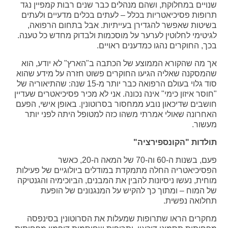
שנויים במחלוקת, ושהם מנהלים כבר שנים רבות קמפיין נגד
תרופות פסיכיאטריות בכלל – לעתים בכלים מדעיים ולעתים
בשיטות שאפשר להגדירן בעייתיות. אבל בתחום הרפואה,
לגיטימי לחלוטין לערער על מוסכמות ולבדוק מחדש כל טענה.
בכך, החוקרים נהגו כמדענים ראויים.
אך מה שהקורא הממוצע של הכתבה ב"הארץ" לא יודע, הוא
שהמסקנה שאליה הגיעו החוקרים פשוט חזרה על מידע שהוא
סוד גלוי בעולם הרפואה כבר יותר מ-15 שנה: שהתיאוריה של
"חוסר איזון כימי" אינה נכונה. אני לא מכיר פסיכיאטרים שעדיין
חושבים שדיכאון נובע ממחסור בסרוטונין. באופן אישי, הפעם
האחרונה שאולי אמרתי משהו כזה למטופל היתה לפני יותר
מעשור.
תולדות "הקונספירציה"
פעם, בשנות ה-60 וה-70 של המאה ה-20, כאשר
הפסיכיאטריה החלה מתמקדת במודלים ביולוגיים של פעילות
מוחית, נעשו ניסיונות להבין את המבנים, הביוכימיה והגנטיקה
של המוח – ומתוך כך להקיש על המנגנונים של הופעת
תחלואה נפשית.
מחקרים הראו שתרופות שמעלות את הסרוטונין בסינפסה