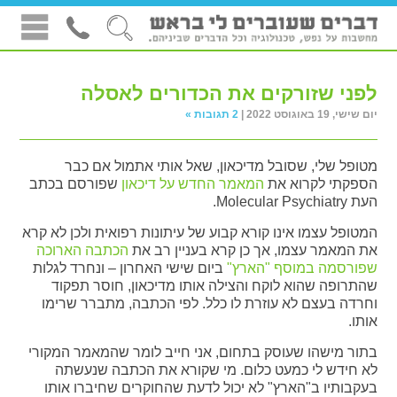
לפני שזורקים את הכדורים לאסלה
יום שישי, 19 באוגוסט 2022 |
2 תגובות »
מטופל שלי, שסובל מדיכאון, שאל אותי אתמול אם כבר
הספקתי לקרוא את
המאמר החדש על דיכאון
שפורסם בכתב
העת Molecular Psychiatry.
המטופל עצמו אינו קורא קבוע של עיתונות רפואית ולכן לא קרא
את המאמר עצמו, אך כן קרא בעניין רב את
הכתבה הארוכה
שפורסמה במוסף "הארץ"
ביום שישי האחרון – ונחרד לגלות
שהתרופה שהוא לוקח והצילה אותו מדיכאון, חוסר תפקוד
וחרדה בעצם לא עוזרת לו כלל. לפי הכתבה, מתברר שרימו
אותו.
בתור מישהו שעוסק בתחום, אני חייב לומר שהמאמר המקורי
לא חידש לי כמעט כלום. מי שקורא את הכתבה שנעשתה
בעקבותיו ב"הארץ" לא יכול לדעת שהחוקרים שחיברו אותו