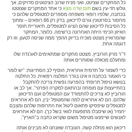
כל המחקרים שציטט, ואני מניח שרוב הציטוטים מדויקים, אך
גולש חד-עין בשם
תום שדה מצא
כי אחד המחקרים שצוטטו
בכתבה, שלפיו רופאי משפחה מספרים למטופלים שלהם כי
מחסור בסרוטונין גורם לדיכאון, בדק רק 66 רופאים – ומתוך
כל הסיבות לדיכאון שהם הציגו למטופלים, תיאוריית חוסר
האיזון הכימי היתה האחרונה ברשימה. כלומר, המחקר
שהמרואיין מצטט מוכיח בדיוק ההפך ממה שניסה לטעון. וזו רק
דוגמה אחת.
ד"ר מרק הורוביץ. מצטט מחקרים שמתאימים לאג'נדה שלו
ומתעלם מכאלה שסותרים אותה
כדי לשמור על תדמית אחראית, הוסיף לב הסתייגות: "יש לומר
כי האמור בכתבה זו אינו בגדר המלצה רפואית. כל החלטה
בנושא טיפול תרופתי בהפרעה נפשית צריכה להתקבל
בהתייעצות עם מומחה ובהתאם למקרה הפרטי". אך לב או
הורוביץ לא צריכים להתמודד עם המטופלים ועם הדיכאון
שלהם. הם לא אחראים למה שהמטופל יבין, הם לא אחראים
למטופלים שיפסיקו פתאום ליטול את התרופות שלהם ומצבם
יחמיר (או שיסבלו מתופעות לוואי בשל כך). הם לא אחראים
לאנשים שיימנעו מטיפול משום שקראו כתבה ב"הארץ".
דיכאון הוא מחלה קשה. העובדה שאנחנו לא מבינים אותה