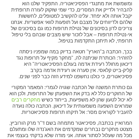
ומשמשת את מתנגדי הפסיכיאטריה. התפקיד שלנו הוא
להבהיר ולדייק את המסרים, כדי שמי שזקוק לעזרה תרופתית
יקבל אותה ולא יפחד. עלינו להקשיב למטופלים, לחששות
שלהם ולדיווחים על מצבם ועל תופעות לוואי אפשריות. אנחנו
צריכים לדון בסיכונים של נטילת תרופות כמו גם בסיכונים של
אי-נטילת תרופות – אבל לזכור שיש מצבים שבהם בלי טיפול
תרופתי, לא תיתכן התקדמות בטיפול.
בכך, הכתבה ב"הארץ" חטאה בדיוק במה שמפניו ניסתה
להזהיר: הכותרת שניתנה לה, "מחקר מקיף על תרופות נגד
דיכאון מחולל רעידת אדמה בעולם הפסיכיאטריה" היא
קליק-בייט קלאסי. אין סערה או רעידת אדמה בקרב
פסיכיאטרים, כי כולנו נחשפנו למידע הזה כבר לפני שנים.
גם כותרת המשנה של הכתבה שגויה לגמרי: המאמר המקורי
של החוקרים כלל לא בדק את השפעתן של התרופות, ולכן הוא
לא יכול לטעון שהן לא משפיעות, בייחוד כשיש
מחקרים רבים
שמראים השפעה משמעותית על דיכאון. הכתבה כולה נועדה
להעביר לקוראים מסר: אל תיקחו תרופות פסיכיאטריות.
המרואיין בכתבה, פסיכיאטר מתמחה בשם ד"ר מרק הורוביץ,
מצטט מחקרים נבחרים שמקדמים את האג'נדה שלו ומתעלם
מכל מה שעלול לסתור אותה. אני מודה שלא בדקתי בעצמי את