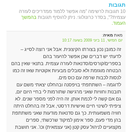
תגובות
10 תגובות לרשימה ”מה אפשר ללמוד ממדריכים לעזרה
עצמית?“, בסדר כרונולוגי. ניתן להוסיף תגובות
בהמשך
העמוד.
מאת
:
מאיה
יום חמישי, 11 ביוני 2009 בשעה 10:17
זה כמובן נכון בצורתו הקיצונית. אבל אני רוצה לסייג –
לדעתי יש דברים שכן אפשר להיעזר בהם
בספרים/קורסים/סדנאות לעזרה עצמית. בתנאי שאין בהם
הבטחה מוגזמת ולא סובלים מבעיות אקוטיות שאז זה כמו
לנסות לכבות שרפה עם כוס מים.
לדוגמה – השתתפתי בויפסנה ובהחלט יצאתי משם עם
תובנות וחוויות שאני מרגישה שתורמות לי בחיי היום יום,
גם אם קשה לי לכמת אותן. זה היה לפני מספר שנים. לא
ציפיתי לשינוי חיים ואישיות דרסטי, אבל זה בהחלט היתה
חוויה משמעותית. כך גם סדנאות מודעות שאני משתתפת
בהן מדי פעם, ספר אימון למיקוד שרכשתי, ספרים
מקצועיים לניהול עסק קטן (אני עצמאית) וכו'. אני חושבת