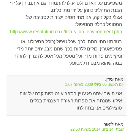
משפיעים על האדם ולסייע לו להתמודד גם איתם, הן על ידי
הבנת התהליכים והן על ידי מתן כלים.
אצלי בקליניקה, אנו מתייחסים ישירות לסביבה של
המטופל כחלק מהטיפול:
http://www.resolution.co.il/focus_on_environment.php
בטקסט התייחסתי לכך שכל טיפול (כולל פסיכולוגי או
פסיכיאטרי) יכולים ללקות בכך שהם מבטיחים יותר מדי
ומקיימים פחות מדי, וכל מטפל מכל אסכולה צריך להזהר
במה שהוא מבטיח למטופליו
מאת
:
עידן
יום ראשון, 05 ביולי 2009 בשעה 1:07
אני חושב שתמצא עניין בספר אינטימיות קרה של אוה
אילוז שמנתח את ספרות העזרה העצמית בכלים
סוציולגיים.אני בתחילתו
מאת
:
ליאור
שבת, 14 ביוני 2014 בשעה 22:50