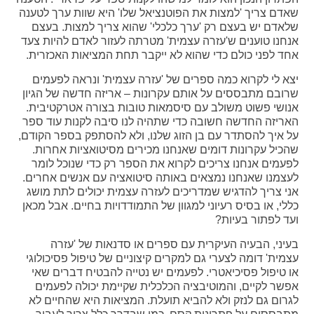
שאדם צריך 'למצות את הפוטנציאל שלו' היא שוות ערך לטענה
שלאדם יש בעצם רק 'ערך כלכלי' שהוא צריך למצות. בעצם
אנחנו טוענים ש'עזרה עצמית' מטרתה לעזור לאדם להיות צעד
אחד לפני כולם כדי שהוא לא ייקבר תחת המציאות האכזרית.
יצא לי לקרוא כמה ספרים של 'עזרה עצמית' ונראה לפעמים
שרובם מתבססים על אותם עקרונות – אריזה חדשה של הגיון
אנושי פשוט משולב עם סיסמאות טובות בצורה אטרקטיבית.
האריזה החדשה חשובה כדי שתהיה לנו סיבה לקנות עוד ספר
על איך להסתדר עם בן הזוג שלנו, ולא להסתפק בספר הקודם,
שהכיל עקרונות דומים שאנחנו מכירים מסיטואציות אחרות.
לפעמים אנחנו צריכים לקרוא את הספר רק כדי שנוכל לומר
לעצמנו שאנחנו נמצאים באותה סיטואציה עם אנשים אחרים.
אני צריך להדגיש שמדריכים לעזרה עצמית יכולים לתת מושג
כללי, או בסיס רעיוני למגוון של התמודדויות בחיים. אבל מכאן
ועד לפתור בעיות?
בעיני, הבעיה העיקרית עם ספרים או סדנאות של 'עזרה
עצמית' דומה לצערי גם למקרים קיצוניים של טיפול פסיכולוגי
או טיפול פסיכיאטרי. לפעמים יש נטייה להבטיח דברים שאי
אפשר לקיים, והמוטיבציה הכלכלית שקיימת יכולה לפעמים
לגרום גם לנזק ולא להביא תועלת. המציאות היא שהחיים לא