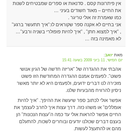
אין פיתרונות קסם . סדנאות או ספרים שמבטיחים לשנות
את החיים – מאוד חשודים בעיני …
כמו שאמרת זה אולי טריגר .
אני בחיים לא אקנה ספר שקוראים לו:"איך תתעשר ברגע"
, "איך למצוא חתן" , "איך להיות פופולרי בשניה ורבע"…
לא מאמינה בזה …
מאת
:
יואב
יום חמישי, 11 ביוני 2009 בשעה 15:41
אהבתי את ההגדרה של "אריזה חדשה של הגיון אנושי
פשוט". לפעמים אמנם ההגדרה המחודשת הזו פשוט
מזכירה לנו דברים ידועים, ולפעמים היא לא יותר מאשר
ניסיון להרוויח מהבעיות שלנו.
אפשר אולי לכתוב ספר שיעשה את ההיפך. "איך להיות
אומללים" או משהו כזה. דרך עצות איך לחרב לעצמך את
החיים אפשר להראות אולי עד כמה ה"עצות הנכונות" הן
בעצם דברים שכולנו יודעים ובוחרים לשכוח, להתעלם
מהם או להתעצל לעשות.