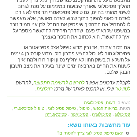
מתבססים על פתרונות קסם. כמו שבדרך כלל צריך לעבור
תהליך פסיכולוגי שאורך שבועות במינימום על מנת לגרום
לשינוי מהותי בחיים, גם טיפול פסיכיאטרי תרופתי לא גורם
לאדם דיכאוני להפוך בתוך שבוע לאדם מאושר, אלא מאפשר
לו להתחיל את התהליך שיפסיק את הסבל. לכן אני תמיד נזכר
במשפט שקראתי פעם, שהדרך היחידה להתעשר מספר על
'איך להתעשר', היא לכתוב את הספר בעצמך.
אם נזכור את זה, אז נבין מדוע טיפול אצל פסיכיאטר או
פסיכולוג טוב לא יכול להציע פתרון בזק, מדוע קורס בן 4 ימים
על השקעות בשוק ההון לא יחליף נסיון וקור רוח ולמה 'איך
לשנות את החיים בארבעה ימים' שינה בעיקר את מצב חשבון
הבנק שלכם.
לקבלת עדכונים אפשר
להרשם לרשימת התפוצה
, להרשם
לטוויטר
שלי, או להכנס לאתר של מרכז
רזולוציה
.
נושאים:
דעות
,
פסיכולוגיה
תגיות:
בריאות הנפש
,
טיפול
,
טיפול פסיכולוגי
,
טיפול פסיכיאטרי
,
פסיכולוג
,
פסיכולוגיה
,
פסיכיאטר
,
פסיכיאטריה
עוד מחשבות באותו נושא:
האם טיפול פסיכולוגי צריך להסתיים?