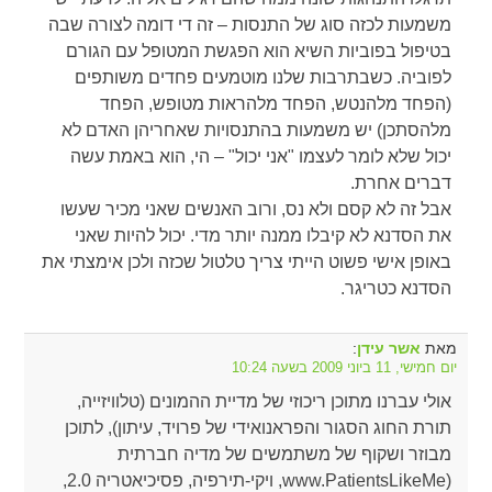
משמעות לכזה סוג של התנסות – זה די דומה לצורה שבה
בטיפול בפוביות השיא הוא הפגשת המטופל עם הגורם
לפוביה. כשבתרבות שלנו מוטמעים פחדים משותפים
(הפחד מלהנטש, הפחד מלהראות מטופש, הפחד
מלהסתכן) יש משמעות בהתנסויות שאחריהן האדם לא
יכול שלא לומר לעצמו "אני יכול" – הי, הוא באמת עשה
דברים אחרת.
אבל זה לא קסם ולא נס, ורוב האנשים שאני מכיר שעשו
את הסדנא לא קיבלו ממנה יותר מדי. יכול להיות שאני
באופן אישי פשוט הייתי צריך טלטול שכזה ולכן אימצתי את
הסדנא כטריגר.
מאת
:
אשר עידן
יום חמישי, 11 ביוני 2009 בשעה 10:24
אולי עברנו מתוכן ריכוזי של מדיית ההמונים (טלוויזייה,
תורת החוג הסגור והפראנואידי של פרויד, עיתון), לתוכן
מבוזר ושקוף של משתמשים של מדיה חברתית
(www.PatientsLikeMe, ויקי-תירפיה, פסיכיאטריה 2.0,