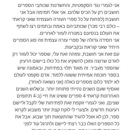
אני לגמרי נגד הסקפטיות, והחשדנות שכותבי הספרים
חושבים רק על הכיס שלהם. אני אולי תמימה אבל אני
חושבת (לפחות על כל ספרי העזרה העצמית שאני קראתי
– כולם רבי מכר) שכותביהם באמת ובתמים רצו לשתף
את העולם בנסיונם במטרה לעזור לאחרים.
אני חסידה גדולה של ספרי עזרה עצמית וזה סוג הספרים
היחיד שאני קוראת ובקביעות.
עם זאת אני חושבת, ומזהה זאת עלי, שספר יכול לעזור רק
לאדם שרוצה ומוכן להשקיע את כל כולו ביישום הרעיון
שהספר מעביר. זה מאוד תלוי בפתיחות, ובאמונה שיש
בספר חוכמה אמיתית ששווה ללמוד. אדם סקפטי לעולם
לא ילמד כלום מספרים כאלה (אני נשואה לאחד).
ואוסיף שעם השנים נהייתי פתוחה יותר. ובשלוש השנים
האחרונות קראתי 4 ספרים ששינו את חיי (ב-4 תחומים
שונים). ואני לגמרי זוקפת זאת לפתיחות שלי לקבל וליישם
רעיונות חדשים. ולצערי לי לוקח קצת יותר משבוע לקרוא
ספר, לכן לא אוכל להגיד שהתוצאות תוך שבוע. אבל את
כל הספרים האלו כבר רצתי ליישם ולתרגל עוד לפני