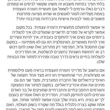
בלתי הפיך בפחות משבוע זה משהו שקשור לניסים או קסמים.
דברים כאלו גורמים לי לשאול אם תעשיית העזרה העצמית
באמת מצליחה לעזור לאנשים או שהיא מציעה פתרונות
פשטניים מאד לבעיות אישיות וחברתיות מורכבות יותר?
אי אפשר להתעלם מתעשיית ה'עזרה עצמית'. בכל מקום
אפשר לקרוא על ספרים חדשניים שמגלים לנו איך להצליח
ביחסים עם נשים ואיך להתקדם בעבודה, איך להיות עשירים
ואיך להיות מאושרים. האינפלציה הזו גם לא מפתיעה – במקום
שבו התסכול גדול, המרמור רק מתרחב ואלו שאין להם רכוש
רב או 'תחושת השגיות' נחשבים לכשלונות, אז המדריכים
להצלחה בחיים נראים כדרך טובה ומהירה לפתור את הבעיות
שלנו.
אם נחשוב על מדריכי העזרה העצמית בראיה מעט פילוסופית
או סוציולוגית, הרי שהתעשייה הזו היא מצד אחד תוצאה של
האינדיבידואליזם של החברה המערבית, ומצד שני הם גם
מזינים את אותו אינדיבידואליזם. במקום לפתור את המצוקה
והגורמים החסביבתיים והחברתיים שמעיקים על בני האדם
וגורמים להם להזדקק לעזרה, המדריכים האלו אומרים בעצם:
'לך יש בעיה, היא בעיה שלך וככה אפשר לפתור אותה'. אם
אתה שוקע בצרה כלכלית בגלל מה שקורה בשוק העולמי, האם
הפתרון הנכון הוא לומר למישהו לקנות ספר על 'פרארי'. הטענה