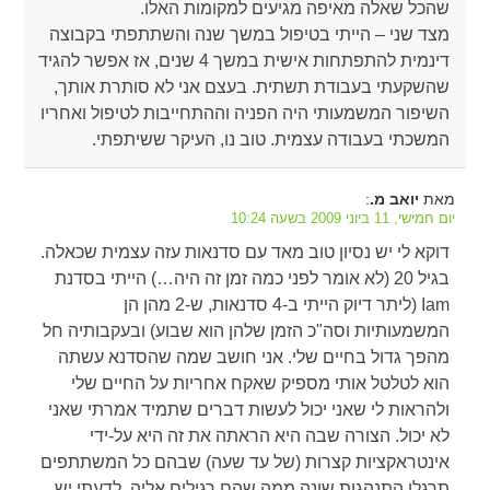
שהכל שאלה מאיפה מגיעים למקומות האלו.
מצד שני – הייתי בטיפול במשך שנה והשתתפתי בקבוצה
דינמית להתפתחות אישית במשך 4 שנים, אז אפשר להגיד
שהשקעתי בעבודת תשתית. בעצם אני לא סותרת אותך,
השיפור המשמעותי היה הפניה וההתחייבות לטיפול ואחריו
המשכתי בעבודה עצמית. טוב נו, העיקר ששיתפתי.
מאת
:
יואב מ.
יום חמישי, 11 ביוני 2009 בשעה 10:24
דוקא לי יש נסיון טוב מאד עם סדנאות עזה עצמית שכאלה.
בגיל 20 (לא אומר לפני כמה זמן זה היה…) הייתי בסדנת
Iam (ליתר דיוק הייתי ב-4 סדנאות, ש-2 מהן הן
המשמעותיות וסה"כ הזמן שלהן הוא שבוע) ובעקבותיה חל
מהפך גדול בחיים שלי. אני חושב שמה שהסדנא עשתה
הוא לטלטל אותי מספיק שאקח אחריות על החיים שלי
ולהראות לי שאני יכול לעשות דברים שתמיד אמרתי שאני
לא יכול. הצורה שבה היא הראתה את זה היא על-ידי
אינטראקציות קצרות (של עד שעה) שבהם כל המשתתפים
תרגלו התנהגות שונה ממה שהם רגילים אליה. לדעתי יש