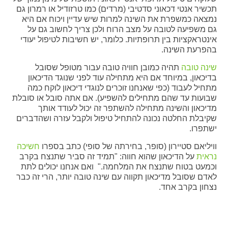
תכשיר אנטי דכאוני סדטיבי (מרדים) כמו טרזודיל או רמרון גם
נמצאה כמשפרת את השינה למרות שיש עדיין ויכוח אם היא
גם משפיעה לטובה על מצב הרוח ולכן צריך לחשוב גם על
אינטראקציות בין תרופתיות. כלומר, יש חשיבות לטיפול יעודי
בהפרעת השינה.
שינה טובה
תהיה כמובן חוויה טובה עבור מטופל שסובל
בדיכאון, במיוחד אם היא מתחילה עוד לפני שנוגד הדיכאון
מתחיל לעבוד (כפי שאנחנו זוכרים לנוגדי דיכאון לוקח כמה
שבועות עד שהם מתחילים להשפיע). אם אתה סובל או סובלת
מדיכאון והשינה מתחילה להשתפר זה יכול לעודד אותך
שקיבלת החלטה נכונה להתחיל טיפול ולקבל עזרה ושהדברים
ישתפרו.
וויליאם סטיירון (סופר, בחירתה של סופי) כתב בספרו
חשיכה
נראית
על הדיכאון שהוא חווה: "תמיד זה סביר שתנצח בקרב
וכמעט בטוח שתנצח את המלחמה." ואם אנחנו יכולים לתת
לאדם שסובל מדיכאון תקווה עם שינה טובה יותר, הרי זה כבר
נצחון בקרב אחד.