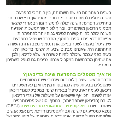
בשנים האחרונות הגישה השתנתה, בין היתר כי להפרעת
השינה יכולים להיות דפוסים מובחנים מהדיכאון. כפי שכתבתי
בתחילה, הפרעת השינה יכולה להמשיך זמן רב אחרי ששאר
תסמיני הדכאון משתפרים, וצריך לזכור שהתמשכות הפרעת
השינה יכולה להיות קשורה לסיכוי גבוה יותר להתפתחות
אפיזודה דכאונית נוספת. בנוסף, מתברר שטיפול בהפרעת
שינה יכול בעצמו לשפר במעט את תסמיני מצב הרוח. השורה
התחתונה היא שאנחנו מבינים שבעיית השינה בדיכאון היא
בעיה בפני עצמה שיכולה להיות קשורה או שלא לדיכאון ולכן
אם שתיהן מתרחשות במקביל אנחנו צריכים גם לטפל בשתיהן
במקביל.
אז איך מטפלים בהפרעת שינה בדיכאון?
הדבר הראשון שצריך לזכור זה שכדורי שינה מסורתיים
שמטפלים בבעיות שינה כמו בונדורמין או ואבן לא משפרים
דיכאון. לעומת זאת, טיפול בבעיית שינה במקביל לנוגדי דיכאון
יעזרו לשינה ויתכן אף שישפיעו על היעילות של נוגדי הדיכאון
לטובה (הדיכאון ישתפר יותר). בנוסף, סוג של פסיכותרפיה
שמוכר בשם
טיפול קוגניטיבי התנהגותי להפרעת שינה
(CBT-I)
נמצא כמסייע גם לשינה וגם לתסמינים הדיכאוניים אצל אנשים
שלוקחים טיפול תרופתי אנטי דכאוני. תוספת של מינון נמוך של