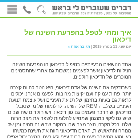
איך ומתי לטפל בהפרעת השינה של
דיכאון
יום שני, 11 במרץ 2019 |
תגובה אחת »
אחד הנושאים הבעייתיים בטיפול בדיכאון הו הפרעות השינה
הנילוות לדיכאון אשר לפעמים נמשכות גם אחרי שהתסמינים
המוכרים של הדיכאון חולפים.
כשבודקים את השינה של אדם דיכאוני, היא נוטה להיות קצרה
יותר, פחות עמוקה ועם יקיצות מרובות. לפעמים אנחנו יכולים
לראות גם בעיות בתזמון של תנועת העיניים ושל עוצמת תנועת
העיניים בשלב ה REM של השינה. לחלומות של מי שסובל
מדיכאון יש הרבה פעמים גם גוון דיכאוני ויש חוקרים שחושבים
שיש גם ליקוי במנגנון שמסייע לחלומות לשפר את מצב הרוח
שלנו. בכל מקרה, נוצר מצב שבו במקום שהשינה תהיה זמן של
מנוחה והתאוששות, האדם הדיכאוני חווה את השינה כמשהו
רע, והוא מתעורר פעמים רבות עייף ולא רענן. המצב יכול אפילו