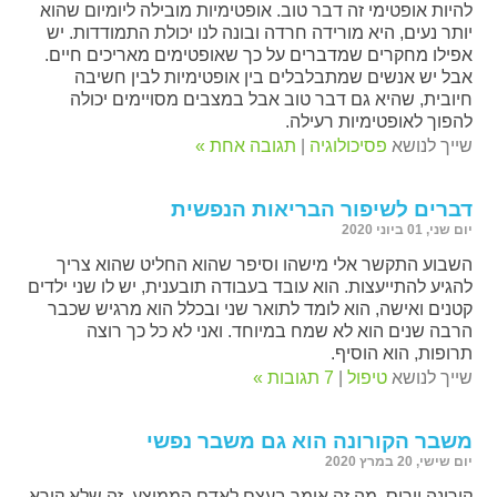
להיות אופטימי זה דבר טוב. אופטימיות מובילה ליומיום שהוא
יותר נעים, היא מורידה חרדה ובונה לנו יכולת התמודדות. יש
אפילו מחקרים שמדברים על כך שאופטימים מאריכים חיים.
אבל יש אנשים שמתבלבלים בין אופטימיות לבין חשיבה
חיובית, שהיא גם דבר טוב אבל במצבים מסויימים יכולה
להפוך לאופטימיות רעילה.
שייך לנושא
פסיכולוגיה
|
תגובה אחת »
דברים לשיפור הבריאות הנפשית
יום שני, 01 ביוני 2020
השבוע התקשר אלי מישהו וסיפר שהוא החליט שהוא צריך
להגיע להתייעצות. הוא עובד בעבודה תובענית, יש לו שני ילדים
קטנים ואישה, הוא לומד לתואר שני ובכלל הוא מרגיש שכבר
הרבה שנים הוא לא שמח במיוחד. ואני לא כל כך רוצה
תרופות, הוא הוסיף.
שייך לנושא
טיפול
|
7 תגובות »
משבר הקורונה הוא גם משבר נפשי
יום שישי, 20 במרץ 2020
קורונה וירוס. מה זה אומר בעצם לאדם הממוצע. זה שלא קורא