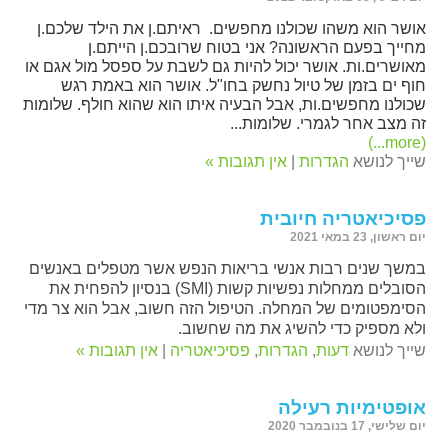
אושר הוא משהו שכולנו מחפשים. ראיתם.ן את הילד שלכם.ן
מחייך בפעם הראשונה? אני בטוח שרובכם.ן הייתם.ן
מאושרים.ות. אושר יכול להיות גם לשבת על ספסל מול אגם או
חוף ים בזמן של טיול נחשק בחו"ל. אושר הוא באמת רגש
שכולנו מחפשים.ות, אבל הבעיה איתו הוא שהוא חולף. שלומות
זה מצב אחר לגמרי. שלומות...
(more...)
שייך לנושא
הגדרות
|
אין תגובות »
פסיכיאטריה חיובית
יום ראשון, 23 במאי 2021
במשך שנים רבות אנשי בריאות הנפש אשר מטפלים באנשים
הסובלים ממחלות נפשיות קשות (SMI) בנסיון להפחית את
הסימפטומים של המחלה. הטיפול הזה חשוב, אבל הוא צר מדי
ולא מספיק כדי להשיג את מה שחשוב.
שייך לנושא
דעות
,
הגדרות
,
פסיכיאטריה
|
אין תגובות »
אופטימיות רעילה
יום שלישי, 17 בנובמבר 2020