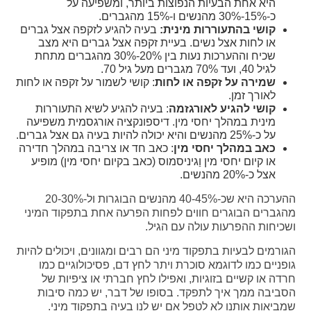
היא אחת הבעיות הנפוצות ביותר, ומשפיעה על
כ-15%-30% מהנשים ו-15% מהגברים.
קושי בהתעוררות מינית
:
בעיה להגיע לזקפה אצל גברים
או לחות אצל נשים. בעיית זקפה אצל גברים היא מצב
שכיח וההערכות נעות בין 20%-30% מהגברים מתחת
לגיל 40, ועד 70% מגברים מעל גיל 70.
שמירה על זקפה או לחות
: קושי לשמור על זקפה או לחות
לאורך זמן.
קושי להגיע לאורגזמה
: בעיה להגיע לשיא התעוררות
מינית במהלך יחסי מין. דיספונקציה אורגסמית משפיעה
על כ-25% מהנשים והיא יכולה להיות בעיה גם אצל גברים.
כאב במהלך יחסי מין
: כאב חד או צריבה במהלך חדירה
או קיום יחסי מין וַגיניסמוס (כאב בקיום יחסי מין) מופיע
אצל כ-20% מהנשים.
ההערכה היא שכ-40-45% מהנשים הבוגרות ול-20-30%
מהגברים הבוגרים חווים לפחות הפרעה אחת בתפקוד המיני
ושכיחות ההפרעות עולה עם הגיל.
הגורמים לבעיות בתפקוד מיני הם רבים ומגוונים, ויכולים להיות
גופניים כמו לדוגמא סוכרת ויתר לחץ דם, פסיכולוגיים כמו
חרדה או קשיים בזוגיות, ואפילו לחץ חברתי או ציפיות של
הסביבה ממך איך לתפקד. בסופו של דבר, יש כמה סיבות
שמביאות אותנו לא לטפל אם יש לנו בעיה בתפקוד מיני.