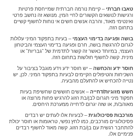
טאבו חברתי
– קיימת נורמה חברתית שמייחסת פרטיות
ורגישות לנושאים הקשורים לחיי המין. מנושא זה נחשב פרטי
ואינטימי מאוד, והרבה אנשים חשים אי נוחות לחשוף קשיים
בתחום הזה.
בושה ופגיעה בדימוי העצמי
– בעיות בתפקוד המיני עלולות
לגרום להרגשת בושה, חרם ופגיעה בדימוי העצמי והביטחון
העצמי, במיוחד כאשר זה קשור לתדמית של "גבריות" או
מינית. קשה לחשוף חולשות בתחום הזה.
חוסר ידע והכחשה
– יש חוסר ידע וידע מוגבל בציבור על
השכיחות והטיפולים הקיימים לבעיות בתפקוד המיני. לכן, יש
נטייה להכחיש או להתעלם מהבעיה.
חשש מזוגיות/דחייה
– אנשים חוששים שחשיפת בעיות
תפקוד מיני תגרום לבן/בת הזוג להרגיש פחות מרוצה או
מאוהב/ת, או שזה יגרום לדחייה ממערכת היחסים.
מורכבות פסיכולוגית
– לבעיות אלו לעתים יש רבדים
פסיכולוגיים מורכבים, כמו לחץ נפשי, טראומות או חוסר יכולת
להתחבר רגשית עם בן/בת הזוג. קשה מאוד לחשוף רבדים
פנימיים אלו.