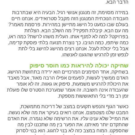
הדבר הבא.
במידה מסוימת, זה מנגנון אנושי רגיל. הבעיה היא שבתרבות
העבודה הנוכחית המנגנון הזה מקבל סטרואידים. אנחנו חיים
בעולם שבו כמעט כל הישג מתיישן במהירות. פרסמת מאמר?
מה עם הבא. קיבלת תפקיד? מה השלב הבא. הצלחת
בפרויקט? למה לא למנף אותו. העלית משהו לרשת? כמה ראו,
כמה שיתפו, כמה הגיבו. כך נוצרת תנועה בלתי פוסקת קדימה,
אבל בלי יכולת לעכל. אנחנו רצים מהישג להישג בלי לתת
לנפש זמן להרגיש שהגענו לאנשהו.
שחיקה יכולה להיראות כמו חוסר סיפוק
בשחיקה, אחד הסימנים המרכזיים הוא ירידה בתחושת ההישג.
האדם ממשיך לעשות, לפעמים אפילו הרבה מאוד, אבל מאבד
את היכולת להרגיש משמעות, סיפוק או גאווה. זה לא אומר
שהעבודה אינה חשובה. זה אומר שמערכת הסטרס שלו פועלת
זמן רב מדי בלי התאוששות מספקת.
כאשר הגוף והנפש תקועים במצב של דריכות מתמשכת,
המבט שלנו מצטמצם. אנחנו רואים בעיקר את מה שלא נעשה.
את המייל שלא ענינו עליו. את הרשימה שלא נגמרה. את האדם
שהתקדם יותר מאיתנו. את הפער בין מה שתכננו לבין מה
שהספקנו. המוח במצב כזה לא בנוי לחגוג. הוא בנוי לסרוק