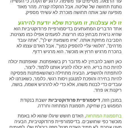
עוד הרצאה. מסיימים עוד משימה. לרגע יש הקלה, כי העשייה
נותנת תחושה של שליטה. אבל ההקלה קצרה. מהר מאוד
מופיעה שוב אותה תחושה מוכרת: לא עשיתי מספיק.
זו לא עצלנות, זו מערכת שלא יודעת להירגע
אחד הדברים המתעתעים בדיסמורפיית פרודוקטיביות הוא
שהיא נראית מבחוץ כמו חריצות. לפעמים אפילו כמו מצוינות.
הסביבה מחזקת אותה. “איזו משמעת יש לך”, “אתה עובד
מדהים”, “הלוואי עליי להספיק כמוך”. אבל האדם עצמו לא
בהכרח מרגיש חרוץ או מוכשר. הוא מרגיש רדוף.
כאן חשוב להבחין: לא מדובר רק בשאפתנות. שאפתנות יכולה
להיות כוח בריא. היא יכולה להניע אותנו ללמוד, ליצור,
להתפתח ולהשפיע. הבעיה מתחילה כשהשאפתנות מפסיקה
להיות בחירה והופכת למנגנון ויסות רגשי. כלומר, כשאנחנו לא
עובדים כדי לבנות משהו, אלא כדי לא להרגיש אשמה, בושה,
ריקנות או פחד.
במובן הזה,
דיסמורפיית פרודוקטיביות
יושבת בנקודת
המפגש בין שחיקה, תסמונת המתחזה וחרדה.
בתסמונת המתחזה
, האדם חושש שיגלו שהוא לא באמת
מוכשר כפי שחושבים. בדיסמורפיית פרודוקטיביות, הבעיה
מעט אחרת. לא תמיד האדם מטיל ספק ביכולת שלו. לפעמים