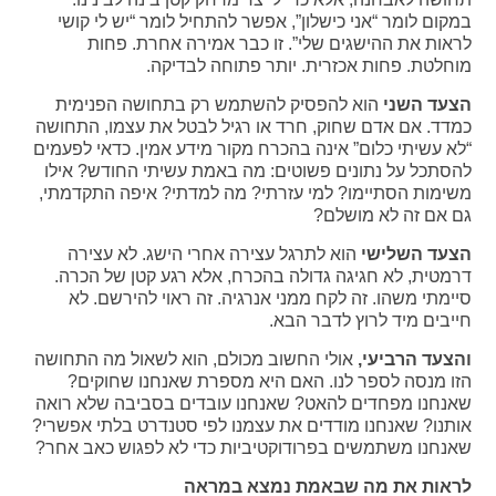
במקום לומר “אני כישלון”, אפשר להתחיל לומר “יש לי קושי
לראות את ההישגים שלי”. זו כבר אמירה אחרת. פחות
מוחלטת. פחות אכזרית. יותר פתוחה לבדיקה.
הצעד השני
הוא להפסיק להשתמש רק בתחושה הפנימית
כמדד. אם אדם שחוק, חרד או רגיל לבטל את עצמו, התחושה
“לא עשיתי כלום” אינה בהכרח מקור מידע אמין. כדאי לפעמים
להסתכל על נתונים פשוטים: מה באמת עשיתי החודש? אילו
משימות הסתיימו? למי עזרתי? מה למדתי? איפה התקדמתי,
גם אם זה לא מושלם?
הצעד השלישי
הוא לתרגל עצירה אחרי הישג. לא עצירה
דרמטית, לא חגיגה גדולה בהכרח, אלא רגע קטן של הכרה.
סיימתי משהו. זה לקח ממני אנרגיה. זה ראוי להירשם. לא
חייבים מיד לרוץ לדבר הבא.
והצעד הרביעי,
אולי החשוב מכולם, הוא לשאול מה התחושה
הזו מנסה לספר לנו. האם היא מספרת שאנחנו שחוקים?
שאנחנו מפחדים להאט? שאנחנו עובדים בסביבה שלא רואה
אותנו? שאנחנו מודדים את עצמנו לפי סטנדרט בלתי אפשרי?
שאנחנו משתמשים בפרודוקטיביות כדי לא לפגוש כאב אחר?
לראות את מה שבאמת נמצא במראה