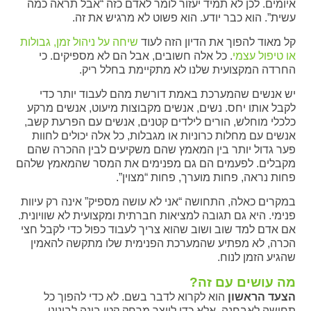
איומים. לכן לא תמיד יעזור לומר לאדם כזה “אבל תראה כמה
עשית”. הוא כבר יודע. הוא פשוט לא מרגיש את זה.
קל מאוד להפוך את הדיון הזה לעוד
שיחה על ניהול זמן, גבולות
או טיפול עצמי
. כל אלה חשובים, אבל הם לא מספיקים. כי
החרדה המקצועית שלנו לא מתקיימת בחלל ריק.
יש אנשים שהמערכת באמת דורשת מהם לעבוד יותר כדי
לקבל אותו יחס. נשים, אנשים מקבוצות מיעוט, אנשים מרקע
כלכלי מוחלש, הורים לילדים קטנים, אנשים עם הפרעת קשב,
אנשים עם מחלות כרוניות או מגבלות, כל אלה יכולים לחוות
פער גדול יותר בין המאמץ שהם משקיעים לבין ההכרה שהם
מקבלים. לפעמים הם גם מפנימים את המסר שהמאמץ שלהם
פחות נראה, פחות מוערך, פחות “מצוין”.
במקרים כאלה, התחושה “אני לא עושה מספיק” אינה רק עיוות
פנימי. היא גם תגובה למציאות חברתית ומקצועית לא שוויונית.
אם אדם למד שוב ושוב שהוא צריך לעבוד כפול כדי לקבל חצי
הכרה, לא מפתיע שהמערכת הפנימית שלו מתקשה להאמין
שהגיע הזמן לנוח.
מה עושים עם זה
?
הצעד הראשון
הוא לקרוא לדבר בשם. לא כדי להפוך כל
תחושה לאבחנה, אלא כדי לייצר מרחק קטן בינה לבינינו.