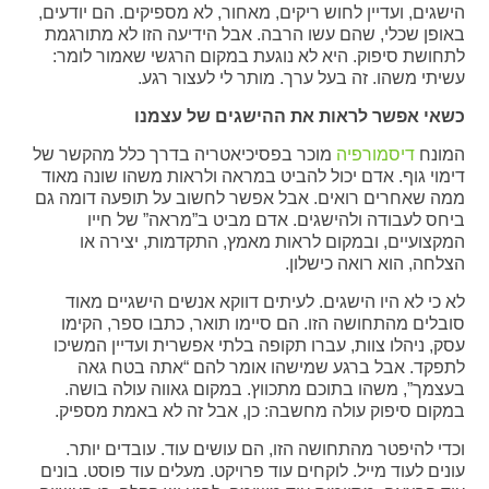
הישגים, ועדיין לחוש ריקים, מאחור, לא מספיקים. הם יודעים,
באופן שכלי, שהם עשו הרבה. אבל הידיעה הזו לא מתורגמת
לתחושת סיפוק. היא לא נוגעת במקום הרגשי שאמור לומר:
עשיתי משהו. זה בעל ערך. מותר לי לעצור רגע.
כשאי אפשר לראות את ההישגים של עצמנו
המונח
דיסמורפיה
מוכר בפסיכיאטריה בדרך כלל מהקשר של
דימוי גוף. אדם יכול להביט במראה ולראות משהו שונה מאוד
ממה שאחרים רואים. אבל אפשר לחשוב על תופעה דומה גם
ביחס לעבודה ולהישגים. אדם מביט ב”מראה” של חייו
המקצועיים, ובמקום לראות מאמץ, התקדמות, יצירה או
הצלחה, הוא רואה כישלון.
לא כי לא היו הישגים. לעיתים דווקא אנשים הישגיים מאוד
סובלים מהתחושה הזו. הם סיימו תואר, כתבו ספר, הקימו
עסק, ניהלו צוות, עברו תקופה בלתי אפשרית ועדיין המשיכו
לתפקד. אבל ברגע שמישהו אומר להם “אתה בטח גאה
בעצמך”, משהו בתוכם מתכווץ. במקום גאווה עולה בושה.
במקום סיפוק עולה מחשבה: כן, אבל זה לא באמת מספיק.
וכדי להיפטר מהתחושה הזו, הם עושים עוד. עובדים יותר.
עונים לעוד מייל. לוקחים עוד פרויקט. מעלים עוד פוסט. בונים