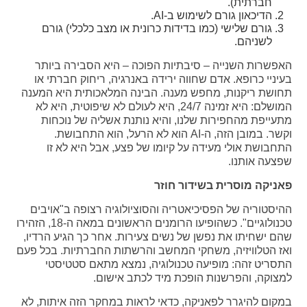
חברתית).
הדיכאון גורם לשימוש ב-AI.
גורם שלישי (כמו בדידות כרונית או מצב כלכלי) גורם
לשניהם.
האפשרות השנייה – סיבתיות הפוכה – היא הסבירה ביותר
בעיניי כרופא. אדם שחווה ירידה באנרגיה, ריחוק חברתי או
תחושת ריקנות, מחפש מענה. הבינה המלאכותית היא המענה
המושלם: היא זמינה 24/7, היא לעולם לא שיפוטית, היא לא
מתעייפת מהחפירות שלנו, והיא נותנת אשליה של נוכחות
וקשר. במובן הזה, ה-AI הוא לא הרעל, הוא התחבושת.
התחבושת אולי מעידה על קיומו של פצע, אבל היא לא זו
שפצעה אותנו.
פאניקה מוסרית בשידור חוזר
ההיסטוריה של הפסיכיאטריה והסוציולוגיה רצופה ב"אויבים
טכנולוגיים". כשהופיעו הרומנים הראשונים במאה ה-18, הזהירו
שהם ישחיתו את נפשן של נשים צעירות. אחר כך הגיע הרדיו,
ואז הטלוויזיה, משחקי המחשב והרשתות החברתיות. בכל פעם
התסריט זהה: מופיעה טכנולוגיה, נמצא מתאם סטטיסטי
למצוקה, והפרשנות הופכת מיד לכתב אישום.
במקום להיגרר לפאניקה, כדאי לראות במחקר הזה איתות, לא