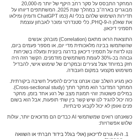
המחקר התבסס על סקר רחב היקף של יותר מ-20,000
מבוגרים בארה"ב במהלך שנת 2025. המשתתפים דיווחו על
תדירות השימוש שלהם בכלי AI (כמו ChatGPT ודומיו) ומילאו
את שאלון ה-PHQ-9, כלי סטנדרטי ומוכר לאבחון עוצמת
תסמיני דיכאון.
התוצאות הראו מתאם (Correlation) מובהק: אנשים
שהשתמשו בבינה מלאכותית מדי יום, או מספר פעמים ביום,
נטו לדווח על תסמיני דיכאון בדרגה בינונית ומעלה בשכיחות
גבוהה בכ-30% לעומת משתמשים מזדמנים. הקשר הזה היה
חזק במיוחד אצל צעירים ובמקרים של שימוש אישי, להבדיל
משימוש מקצועי במקום העבודה.
כאן מגיע השלב שבו אנחנו צריכים להפעיל חשיבה ביקורתית.
המחקר המדובר הוא מחקר חתך (Cross-sectional study).
במילים פשוטות: זוהי תמונת מצב של רגע אחד בזמן. מחקר
כזה יכול להגיד לנו שיש קשר בין שתי תופעות, אבל הוא בשום
פנים ואופן לא יכול לקבוע סיבתיות.
כשאנחנו רואים שמשתמשי AI כבדים הם מדוכאים יותר, עולות
שלוש אפשרויות:
ה-AI גורם לדיכאון (אולי בגלל בידוד חברתי או השוואה