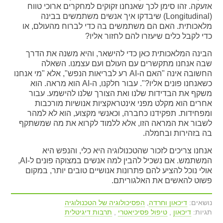
אזעקה. זהו סימן לכך שאנחנו זקוקים למחקרים ארוכי טווח
(Longitudinal) שיבדקו איך אנשים משתמשים בבינה
מלאכותית. האם הם משתמשים בה כדי לברוח מהעולם, או
כדי לקבל כלים שיעזרו להם לחזור אליו?
הבינה המלאכותית כאן כדי להישאר, והיא משנה את הדרך
שבה אנחנו מתקשרים עם העולם ועם עצמנו. השאלה
החשובה אינה "האם ה-AI רע לבריאות הנפש", אלא "מי אנחנו
כשאנחנו פונים אליו?". עבור חלקנו, ה-AI הוא מראה. הוא
משקף את הבדידות שלנו ואת הצורך שלנו להישמע. עבור
אחרים הוא מקלט מפני אינטראקציות אנושיות מורכבות
ומפחידות. תפקידנו כחברה, וכאנשי מקצוע, הוא לא למהר
לשבור את המראה הזו, אלא ללמוד לקרוא את מה שמשתקף
בה בזהירות ובחמלה.
אנחנו צריכים לזכור שהטכנולוגיה היא כלי, והנפש היא
המשתמש. אם נשכיל להבין למה אנשים במצוקה פונים ל-AI,
אולי נוכל להציע להם פתרונות אנושיים טובים יותר, במקום
פשוט להאשים את האלגוריתם.
נושאים:
דיכאון וחרדה
,
הפסיכולוגיה של הטכנולוגיה
תגיות:
דיכאון
,
טיפול פסיכיאטרי
,
תרבות דיגיטלית