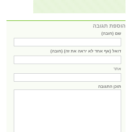
הוספת תגובה
שם (חובה)
דואל (אף אחד לא יראה את זה) (חובה)
אתר
תוכן התגובה