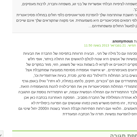
שפחה לציפיות הבלתי אפשריות של בני זוג, משפחה וחברה, לרבות מעסיקים,
ך.
י חושבת שהתרומה שלך להפרכת סטריאוטיפים כלפי חולים במחלה פסיכיאטרית
לפי רופאים פסיכיאטריים היא משמעותית. אני מקווה שהקוראים שלך אינם שייכים
 למעגל החולים ומשפחותיהם…
anonymous
ת
:
 21 בפברואר 2013 בשעה 11:50
כימה עם כל מילה של חני.. הבעיה הרווחת בתפיסה של החברה את הבעיות
פשיות של אנשים היא שנוח לכולם להאשים את החולה בויתור, אופי חלש
קרים דכאוניים או לקרוא לו בשמות גנאי של משוגע, הזוי, מוזר במקרים של
רועים מאניפורמיים.. יש איזשהי אמפתיה מסוימת ממוצעת שמתקבלת אצל
שים ברוב המחלות ה"רגילות" כמו סרטן, סכרת, בעיות אורתופדיות וכו',
תמודדים שם הם "גיבורים, חזקים, נלחמו במחלה, לא ויתרו" ואילו באופן גורף
תמודדי המחלות הפסיכיאטריות אין את הפריבילגיה להנות מהאמפתיה הזאת..
לבד ההתמודדות עם המחלה הנפשית עצמה, יש התמודדות נוספת עם התגובה
א אוהדת והמזלזלת של החברה מסביב.. הפסקה האחרונה בכתבה כאן אכן
ורכת , זהו מיתוס מושרש מאין כמוהו שאנשים עם הפרעה ביפולרית לא
מתאמצים.. הלוואי ועם רוחות הפתיחות וקבלת האחר בשנות ה2000 יחול שינוי גם
חס להפרעות נפשיות. תודה על הכתבה המעודדת
פת תגובה
ע