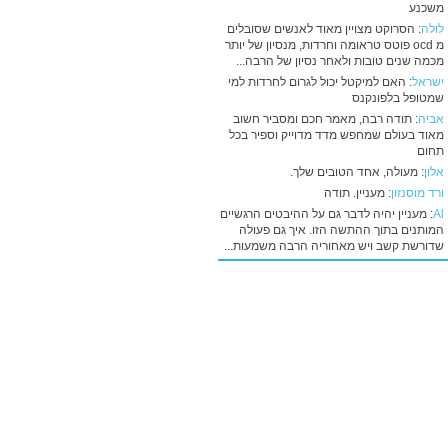
משכנע
לולה
: הסרוקט מצויין מאוד לאנשים שסובלים
מ ocd פוטס טראומה וחרדות, מנסיון של יותר
מכמה שנים טובות ולאחר נסיון של הרבה...
ישראל
: האם למיקטל יכול לגרום לחרדות למי
שמטופל בלפונקנס
אביה
: תודה רבה, מאמר חכם ומסביר חשוב
מאוד בעולם שמחפש מדד מדוייק וספיר בכל
תחום
אלון
: מעולה, אחד הטובים שלך.
ורד מוסנזון
: מעניין. תודה
Al
: מעניין יהיה לדבר גם על ההיבטים הרגשיים
המותנים בתוך ההתשה הזו. איך גם פעולה
שדורשת קשב ויש מאחוריה הרבה משמעות...