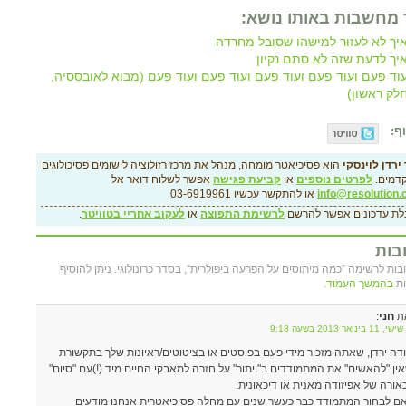
 מחשבות באותו נושא:
יך לא לעזור למישהו שסובל מחרדה
יך לדעת שזה לא סתם נקיון
וד פעם ועוד פעם ועוד פעם ועוד פעם ועוד פעם (מבוא לאובססיה,
לק ראשון)
ף:
ירדן לוינסקי
הוא פסיכיאטר מומחה, מנהל את מרכז רזולוציה לישומים פסיכולוגים
דמים.
לפרטים נוספים
או
קביעת פגישה
אפשר לשלוח דואר אל
info@resolution.c
או להתקשר עכשיו 03-6919961
לת עדכונים אפשר להרשם
לרשימת התפוצה
או
לעקוב אחריי בטוויטר
.
בות
ובות לרשימה ”כמה מיתוסים על הפרעה ביפולרית“, בסדר כרונולוגי. ניתן להוסיף
ות
בהמשך העמוד.
חני
ת
:
1 בינואר 2013 בשעה 9:18
דה ירדן, שאתה מזכיר מידי פעם בפוסטים או בציטוטים/ראיונות שלך בתקשורת
ין "להאשים" את המתמודדים ב"ויתור" על חזרה למאבקי החיים מיד (!)עם "סיום"
אורה של אפיזודה מאנית או דיכאונית.
ם לבחור המתמודד כבר כעשר שנים עם מחלה פסיכיאטרית אנחנו מודעים