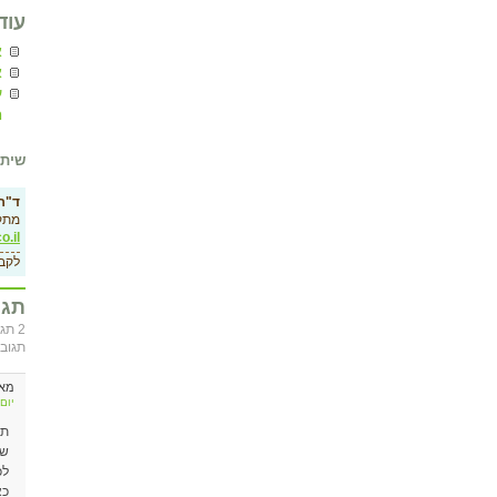
עוד
א
א
ע
ח
שיתו
ד"ר 
מתק
o.il
לקב
תגו
2 תג
תגוב
מא
יום שישי, 1
תו
שא
לכ
כא