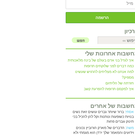
כיון
שבות אחרונות שלי
איך לגדל בני אדם בעולם של בינה מלאכותית
כמה דברים לפני שלוקחים תרופות
למה אנחנו לא מצליחים להרגיש שעשינו
מספיק?
חזרתה של הליתיום
איך למקסם תרופות להפרעת קשב
שבות של אחרים
אסתי
: ברור שיותר גברים עושים זאת נשים
בנויות כשופעות ונותנות וקל להן להכיל בכי
תינוק וגברים פחות
משה
: הדברים של מארק הורוביץ נכונים
וידועים והמאמר שלך ירדן הוא מגמתי ולא