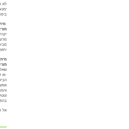
לא כ
ימנע
ביפו
מיתו
מציא
יקרה
מרוב
מבית
יחזו
מיתו
מציא
שאלו
או ל
הביפ
אפשר
והמח
ונוט
בהפר
אל ת