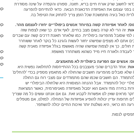
דאי לחשוב שרק אורח חיים בריא, תזונה, ספורט והקפדה על שינה מסודרת
ו בפני עצמם את האפיזודה הדכאונית הבאה. כדאי להתייחס להפרעה
לרית כאל בעיה מתמשכת שכל הזמן צריך לתחזק את הטיפול בה.
ס: לאחר אפיזודה קשה במיוחד אנשים ביפולריים יחזרו לעצמם מהר.
ות
: זה הרי לא קורה בשום מצב בחיים, לאף אדם. כך שאין לצפות שזה
 למי שסובל מהפרעה ביפולרית. כמו שלאחר תאונת דרכים קשה עם שברים
ים אתם לא מצפים שמישהו יחזור לעשות ג'וגינג כל בוקר לאחר ששוחרר
 חולים, כך אין לצפות שמישהו שהיה מאושפז בגלל אפיזודה מאנית קשה
ר לעבודה ולאורח חייו מייד כשהוא משתחרר מאשפוז.
ס: אנשים עם הפרעה ביפולרית לא מתאמצים.
ות
: אחד הדברים שהכי מעצבנים בכל ההתייחסות לתחלואה נפשית היא
 שלא סובלים מהפרעה חושבים שהחולה לא מתאמץ מספיק בכדי 'להחלים'
התמודד. הם חושבים שכמו שהם מתמודדים עם מצבי רוח גם החולה
ולרי יכול להתמודד. אבל ההנחה המוסווית היא שלחולה הביפולרי יש
ות בחירה מתי והאם הוא יסבול מאפיזודה מאניפורמית, כאשר המציאות
קר מראים שאין לנו אפשרות לקבוע זאת. גם אם אנחנו עושים כל מה שצריך
לים תרופות עדיין יכולות להופיע אפיזודות של המחלה. למזלנו, אם מטפלים
עה הזו כראוי, היא נשלטת יותר ואיכות החיים יכולה להשתפר.
פסיקו לנסות.