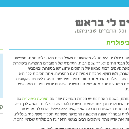
יפולרית
ה ביפולרית היא מחלה משמעותית שאצל רבים מהסובלים ממנה משפיעה
ל הבטי החיים לאורך שנים רבות. התדמית של הסובלים מהפרעה ביפולרית
עת פעמים רבות ממגוון של מיתוסים שהושרשו בספרות ובאמצעי
ורת, ולאו דווקא מהכרות אמיתית עם ההפרעה. אחת הסיבות לכך היא
עה ביפולרית מצד אחד פחות נפוצה ומצד שני נתפסת לעיתים כאקזוטית
 אנו מושפעים יותר ממה שאנחנו חושבים שאנחנו יודעים ופחות ממה שיש
.
תנו, בשנים האחרונות יש הכרות מעמיקה יותר עם
הפרעה ביפולרית
גם
ה הפופולרית וכך יותר אנשים נחשפים להפרעה ביפולרית. דוגמא לכך היא
קב
אחת הדמויות הראשיות בסדרה האמריקאית Homeland, שסובלת מהפרעה
לרית ובמהלך העונה הראשונה ההפרעה משחקת תפקיד משמעותי בעלילה.
ת זאת עדיין נותרו מיתוסים רבים בנושא ההפרעה הביפולרית שכדאי להכיר.
ס: הפרעה ביפולרית ודכאון הן הפרעות שונות לחלוטין.