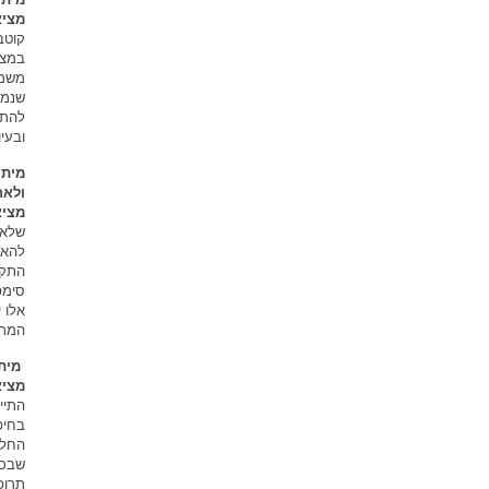
מציא
קוטב
במצב
משמע
שנמצ
להתי
ובעי
מיתו
ולאח
מציא
שלאנ
להאר
התקו
סימפ
אלו 
המתא
מיתו
מציא
התיי
בחיפ
החלט
שבכל
תרופ