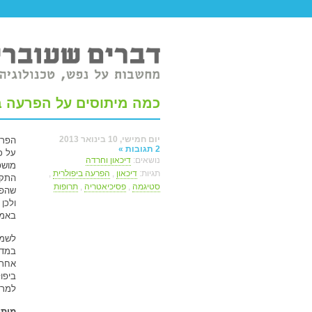
טר ברשת.
כמה מיתוסים על הפרעה ב
יום חמישי, 10 בינואר 2013
הפרע
2 תגובות »
על כ
נושאים:
דיכאון וחרדה
מושפ
תגיות:
דיכאון
,
הפרעה ביפולרית
,
התקש
סטיגמה
,
פסיכיאטריה
,
תרופות
שהפר
ולכן
באמת
לשמח
במדי
ביפו
למרו
מיתו