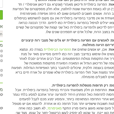
ות
: הפרעה ביפולרית ודיכאון מאג'ורי (שנקרא גם דיכאון אוניפולרי / חד
י) הן לא באמת הפרעות שונות לחלוטין, אלא חלק מספקטרום של הפרעות
 הרוח. אנשים חושבים לפעמים שאם לא היתה אפיזודה מאניפורמית
ותית אז אין מדובר בהפרעה ביפולרית ואין גם מקום להשתמש בטיפולים
או יעילים לטיפול בהפרעה ביפולרית כמו ליתיום. הדרך הנכונה כנראה
אר
יחס לדיכאון ולהפרעה ביפולרית כאל שני קצוות של ספקטרום של קשיים
ות במצב הרוח, שלכל אדם יש תסמינים שונים שלו.
ס: לאנשים עם הפרעה ביפולרית יש גלים של מצבי רוח קיצוניים
מח
ריהם רגיעה מוחלטת.
ות
: אכן, יש אנשים שחווים את
ההפרעה הביפולרית
בצורה כזו, ונמצא
שים אלו שימוש במייצבי מצב רוח כמו ליתיום מסייעים מאד על מנת
יך את התקופות נטולות הסימפטומים. אבל רבים אחרים יסבלו לאחר
פה של הדיכאון הגדול או המאניה הסוערת מתקופות ממושכות של
טומים בעצמה חלקית, שיכולים להתגבר בתוך האפיזודות הגדולות. תופעות
יותר נפוצות אצל חולי הפרעה ביפולרית שלא שומרים על אורח חיים בריא
ים לסובלים מהמחלה.
ס: רק תרופות מטפלות להפרעה ביפולרית.
מח
ות
: התרופות הן חלק משמעותי והכרחי בטיפול בהפרעה ביפולרית. אבל
חסות לתרופות כאל הפתרון היחיד להפרעה יגרור אתכם למסע בלתי נגמר
וש אחרי התרופה המתאימה ביותר, והמסע ימנע מכם לקבל לפעמים
ות חשובות שישפיעו יותר מכל תרופה כזו או אחרת. לדוגמא אם יש מטופל
 פעם שהוא מעשן גראס פורץ התקף
מאניפורמי
, לא חשוב כמה ואיזה
ות הוא ייקח, עד שהוא לא יפסיק לעשן הריטואל יחזור על עצמו. מצד שני,