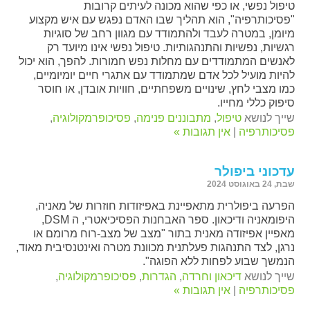
טיפול נפשי, או כפי שהוא מכונה לעיתים קרובות
"פסיכותרפיה", הוא תהליך שבו האדם נפגש עם איש מקצוע
מיומן, במטרה לעבד ולהתמודד עם מגוון רחב של סוגיות
רגשיות, נפשיות והתנהגותיות. טיפול נפשי אינו מיועד רק
לאנשים המתמודדים עם מחלות נפש חמורות. להפך, הוא יכול
להיות מועיל לכל אדם שמתמודד עם אתגרי חיים יומיומיים,
כמו מצבי לחץ, שינויים משפחתיים, חוויות אובדן, או חוסר
סיפוק כללי מחייו.
שייך לנושא
טיפול
,
מתבוננים פנימה
,
פסיכופרמקולוגיה
,
פסיכותרפיה
|
אין תגובות »
עדכוני ביפולר
שבת, 24 באוגוסט 2024
הפרעה ביפולרית מתאפיינת באפיזודות חוזרות של מאניה,
היפומאניה ודיכאון. ספר האבחנות הפסיכיאטרי, ה DSM,
מאפיין אפיזודה מאנית בתור "מצב של מצב-רוח מרומם או
נרגן, לצד התנהגות פעלתנית מכוונת מטרה ואינטנסיבית מאוד,
הנמשך שבוע לפחות ללא הפוגה".
שייך לנושא
דיכאון וחרדה
,
הגדרות
,
פסיכופרמקולוגיה
,
פסיכותרפיה
|
אין תגובות »