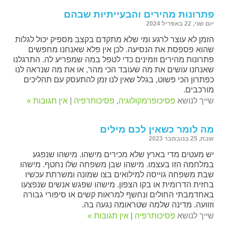
פתרונות מהירים והבעייתיות שבהם
יום שני, 22 באפריל 2024
הזמן לא עוצר לרגע ומי שלא מתקדם בקצב מספיק יכול לגלות
שהוא פספסת את הנסיעה. לכן אין פלא שאנחנו מחפשים
פתרונות מהירים וזמינים כדי לטפל במה שמפריע לה. התרגלנו
שאנחנו עושים את מה שעובד הכי מהר, או את מה שנראה לנו
כפתרון הכי פשוט, בגלל שאין לנו זמן להתעסק עם תהליכים
מורכבים.
שייך לנושא
פסיכופרמקולוגיה
,
פסיכותרפיה
|
אין תגובות »
מה לומר כשאין לכם מילים
שבת, 25 בנובמבר 2023
יש מעטים מדי בארץ שלא מכירים מישהו. מישהו שנפגע
במלחמה הזו בעצמו. מישהו שבן משפחה שלו נחטף. מישהו
שבת משפחה גוייסה למילואים בצו שמונה ומשרתת עכשיו
בחזית הדרומית או בקו הצפון. מישהו שפגש אנשים שנפצעו
באחדמבתי החולים ונחשף למראות קשים או סיפורי גבורה
וזוועה. מדינה שלמה שטראומה נגעה בה.
שייך לנושא
פסיכותרפיה
|
אין תגובות »