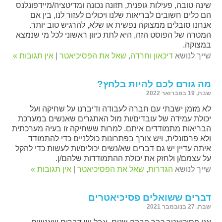
שינה טובה, פעילות גופנית, תזונה נכונה ומדיטציה/מיידפונלנס
הם כלים חשובים לבריאות שלנו ויכולים לעזור לנו, בין אם
אנחנו סובלים ממצוקה נפשית או שלא, להרגיש טוב יותר.
המטרה של הפוסט הזה, היא לתת כיוון ראשוני לכל מי שנמצא
במצוקה.
שייך לנושא
דיכאון וחרדה
,
שאל את הפסיכיאטר
|
אין תגובות »
מה גורם לכם להיות בלחץ?
שבת, 19 בפברואר 2022
לא מזמן ישבתי עם חברה לעבודה ודיברנו על שחיקה ועל
יכולת עמידה של עובדים/ות מול האתגרים שאנשים במערכת
הבריאות מתמודדים איתם. למרות ששחיקה זו בעיה מערכתית
ולא פרסונלית, ויש צורך בפתרונות כוללניים כדי להתמודד
איתה עדיין יש גם דברים שא/נשים יכולים/ות לעשות כדי להקל
על עצמם/ן ולחזק את יכולת ההתמודדות שלהם/ן.
שייך לנושא
הגדרות
,
שאל את הפסיכיאטר
|
אין תגובות »
דברים ששואלים פסיכיאטרים
שבת, 27 בנובמבר 2021