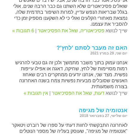
אני פסיכיאטר כבר הרבה שנים, אבל יש דברים שאנשים
שואלים פסיכיאטרים שלא השתנו גם כבר הרבה שנים. אולי
בגלל שבריאות הנפש עדיין, למרות השיפור בתדמית שלה,
נמצאת מאחורי הקלעים ואולי כי לא השקענו מספיק זמן כדי
להסביר את עצמנו.
שייך לנושא
פסיכיאטריה
,
שאל את הפסיכיאטר
|
6 תגובות »
האם זה מעבר לסתם 'לחץ'?
יום שני, 29 במרץ 2021
אנחנו עמוק בתוך משבר מתמשך ולכן זה גם טבעי להרגיש
רמות מסויימות של לחץ, שחיקה, דאגה או אפילו עייפות
נפשית. מצד שני, אנחנו יודעים ממחקרים רבים שאחוז
האנשים שסובלים מבעיות נפשיות צמח בשנה האחרונה
בצורה משמעותית.
שייך לנושא
דעות
,
שאל את הפסיכיאטר
|
אין תגובות »
אנטומיה של מגיפה
יום שלישי, 27 בפברואר 2018
לאחרונה התבקשתי לחוות דעתי על ספרו של רוברט ויטאקר
"אנטומיה של מגיפה", שעוסק בעליה של מספר הנוטלים