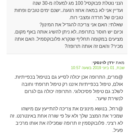
הנני נוטלת פבוקסיל 100 מג למעלה מ-30 שנה
ועדיין אני לא במאה אחוז רגועה..ישנם ימים טובים ופחות
טובים של חרדה ומצבי רוח.
שאלתי: האם אני צריכה להגדיל את המינון?
וכיום יש חוסר בתרופה..לא ניתן להשיג אותה באף מקום.
מציעים במקומה תחליף שנקרא פלובוקסמיל. האם אתה
מכיר? והאם זה אותה תרופה?
מאת
:
ירדן לוינסקי
שבת, 01 ביוני 2019 בשעה 10:57
@מרים, התרופה אכן יכולה לסייע גם בטיפול בכפייתיות.
אולם, טיפול בכפייתיות איננו רק טיפול תרופתי וחובה
לשלב גם טיפול פסיכולוגי. התרופה יכולה גם לגרום
לנשירת שיער.
@רחל, בנושא מינונים את צריכה להתייעץ עם מישהו
שמכיר את המצב שלך ולא על פי שורה אחת באינטרנט. זה
לא רציני. פלובוקסמין זו תרופה שמכילה את אותו מרכיב
פעיל.