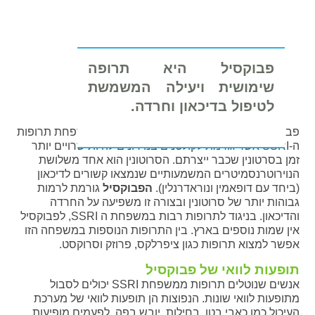
פבוקסיל היא תרופה
שימושית ויעילה המשמשת
לטיפול בדיכאון וחרדה.
פבוקסיל (fluvoxamine maleate) משתייכת למשפחת תרופות
ה-SSRI אשר גורמת לקולטנים בנוירונים להיות שרויים יותר
זמן בסרטונין שכבר ייצרתם. הסרוטונין הוא אחד משלושת
הנוירוטרנסמיטרים המשמעותיים שנמצאו קשורים לדיכאון
(ביחד עם דופאמין ונוראדרנלין).
הפבוקסיל
גורמת לרמות
גבוהות יותר של סרוטונין ובצורה זו משפיעה על החרדה
והדיכאון. בניגוד לתרופות רבות במשפחת ה SSRI, לפבוקסיל
אין שמות נוספים בארץ. בין התרופות הנוספות במשפחה הזו
אפשר למצוא תרופות כגון ציפרלקס, פרוזק וסרוקסט.
תופעות לוואי של פבוקסיל
אנשים שנוטלים תרופות ממשפחת SSRI יכולים לסבול
מתופעות לוואי שונות. הנפוצות הן תופעות לוואי של מערכת
העיכול כמו כאבי בטן, בחילות, יובש בפה. לפעמים מופיעות