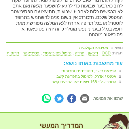
לקחת אותה מדי פעם לא יופיעו תופעות לוואי. לתרופה לוקח
לרוב כארבעה שבועות כדי להגיע להשפעה מלאה ואם אתם
לא מרגישים כלום לאחר 6 שבועות, תתיעצו עם הפסיכיאטר
המטפל שלכם. תזכורת: אין בשום פנים להשתמש בתרופה
לוסטרל או בכל תרופה אחרת ללא המלצה מפורשת מאת
רופא בכלל ובענייני נפש מומלץ כי זה יהיה פסיכיאטר או
פסיכיאטר מומחה.
נושאים:
פסיכופרמקולוגיה
תגיות:
OCD
,
דיכאון
,
חרדה
,
טיפול פסיכיאטרי
,
פסיכיאטר
,
תרופות
עוד מחשבות באותו נושא:
הפרעת קשב, סטודנטים ותרופות.
אטנט / אדרל: לטיפול בהפרעת קשב
הספר שלי: 168 שעות של הפרעת קשב
שתפו את המאמר: