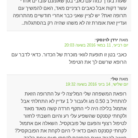
שעות בערך כמה עם כאבי בטן שאומנם עוברים אחרי
עשר דקות אבל כאבים רציניים מאד, האם להמשיך עם
תרופה זאת? יש לציין שאני כבר אחרי חודשיים מהתרופה
ועדיין זאת אומרת זה לא משהו שהיה רק בהסתגלות..
מאת
:
ירדן לוינסקי
יום רביעי, 11 במאי 2016 בשעה 20:03
כאבי בטן זו תופעת לוואי מוכרת של הכדור. כדאי לדבר עם
הרופא שרשם לך את הטיפול
מאת
:
טלי
יום שלישי, 14 ביוני 2016 בשעה 19:32
רופאת המשפחה שלי המליצה לי על התרופה הזאת
להתחיל ב 0.50 מג ולעבור ל 1 עדיין לא התחלתי אבל
אתמול בלילה היה ליי התקף חרדה קשה מאוד מאוד
ולקחתי קסנקס שהשפיע עלי רע והיום חשבתי לחזור
לטיפול רצוף והפעם של פובוקסיל. השאלה אם אתמול
לקחתי קסנקס האם כדאי לי היום לקחת את הפובוקסיל?