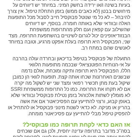
בעיות בשינה ו/או ירידה בחשק המיני. במיוחד יש דיווחים על
מיחושים בבטן (לא כאבים ממש) בזמן התחלת טיפול. אין צורך
להיבהל – לא כל מי שנוטל פבוקסיל חייב לסבול מכל התופעות
האלה ובוודאי שלא באותה חומרה. בנוסף, יש דיווחים
שהשילוב עם קפאין ועם חלק מהתרופות ממשפחת
הבנזודיאזפינים יכול לגרום לשינויים בהשתפעת התרופה. מצד
שני, הפבוקסיל היא תרופה בעלת אפקט מרגיע, וטובה במיוחד
לאנשים שהם במתח רב.
התועלת של פבוקסיל בטיפול בדיכאון ובחרדה עולה בהרבה
על אי-הנוחיות הפוטנציאלי שבכמה מתופעות הלוואי
הללו. הפבוקסיל היא תרופה ותיקה ומוכחת, אולם נדמה
שבשנים האחרונות שכחו אותה קצת. תופעות לוואי הן כמובן
שיקול בעת מתן תכשיר רפואי ומצד שני יש לשקול מה יקרה
אם לא תקחו את התרופה. כמו כל התרופות ממשפחת SSRI
לא מומלץ לשתות אלכוהול בזמן נטילת פבוקסיל ובוודאי שלא
באופן קבוע, ורצוי להתייעץ עם הפסיכיאטר אם את אשה
בהריון או מניקה. לא כדאי לשנות מינוני פבוקסיל או להתחיל או
להפסיק טיפול מבלי להתייעץ עם פסיכיאטר מומחה.
אז האם כדאי לקחת תרופה כמו פבוקסיל?
בסה"כ מדובר בתרופה עדינה יחסית, ולכן גם אם שוכחים