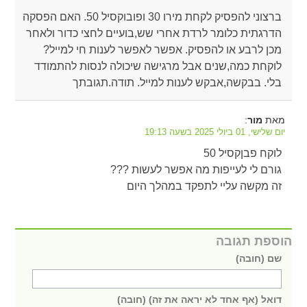
ברצוני להפסיק לקחת מירו 30 ופובוקסיל 50. האם הפסקה
הדרגתית כלומר לרדת אחרי שש,בועיים לחצי כדור ולאחר
מכן לרבע או להפסיק. אפשר לאפשר לענות חי למייל?
לוקחת כמה,שנים אבל מרגישה שיכולה לנסות להתמודד
בלי. בבקשה,אבקש לענות למייל. תודה.תגובתך
מאת
:
מור
יום שלישי, 01 ביולי 2025 בשעה 19:13
לוקח פבןקסיל 50
גורם לי לעייפות מה אפשר לעשות ???
זה מקשה עליי לתפקד במהלך היום
הוספת תגובה
שם (חובה)
דואל (אף אחד לא יראה את זה) (חובה)