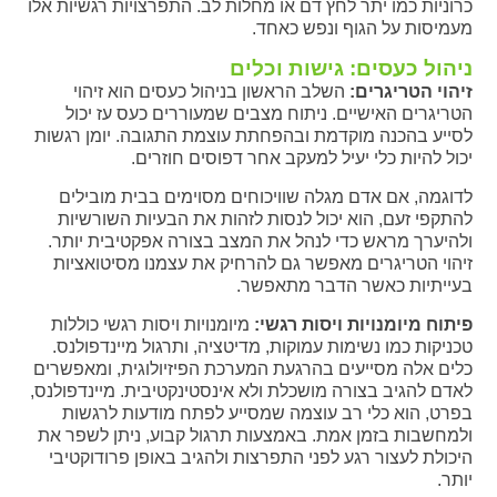
כרוניות כמו יתר לחץ דם או מחלות לב. התפרצויות רגשיות אלו
מעמיסות על הגוף ונפש כאחד.
ניהול כעסים: גישות וכלים
זיהוי הטריגרים:
השלב הראשון בניהול כעסים הוא זיהוי
הטריגרים האישיים. ניתוח מצבים שמעוררים כעס עז יכול
לסייע בהכנה מוקדמת ובהפחתת עוצמת התגובה. יומן רגשות
יכול להיות כלי יעיל למעקב אחר דפוסים חוזרים.
לדוגמה, אם אדם מגלה שוויכוחים מסוימים בבית מובילים
להתקפי זעם, הוא יכול לנסות לזהות את הבעיות השורשיות
ולהיערך מראש כדי לנהל את המצב בצורה אפקטיבית יותר.
זיהוי הטריגרים מאפשר גם להרחיק את עצמנו מסיטואציות
בעייתיות כאשר הדבר מתאפשר.
פיתוח מיומנויות ויסות רגשי:
מיומנויות ויסות רגשי כוללות
טכניקות כמו נשימות עמוקות, מדיטציה, ותרגול מיינדפולנס.
כלים אלה מסייעים בהרגעת המערכת הפיזיולוגית, ומאפשרים
לאדם להגיב בצורה מושכלת ולא אינסטינקטיבית. מיינדפולנס,
בפרט, הוא כלי רב עוצמה שמסייע לפתח מודעות לרגשות
ולמחשבות בזמן אמת. באמצעות תרגול קבוע, ניתן לשפר את
היכולת לעצור רגע לפני התפרצות ולהגיב באופן פרודוקטיבי
יותר.