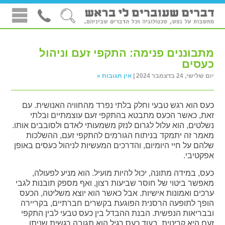
מתבוננים פנימה: התקפי זעם וניהול
כעסים
יום שלישי, 24 בדצמבר 2024 |
אין תגובות »
כעס הוא רגש טבעי וחלק בלתי נפרד מהחוויה האנושית. עם
זאת, כאשר הכעס מתבטא בהתקפי זעם עוצמתיים ובלתי
נשלטים, הוא עלול לגרום לנזק משמעותי לאדם ולסובבים אותו.
מאמר זה יתמקד בניתוח הגורמים להתקפי זעם, ההשלכות
שלהם על חיי היומיום, והדרכים המעשיות לניהול כעסים באופן
אפקטיבי.
כעס, במידה מתונה, יכול להיות מועיל. הוא מניע לפעולה,
מאפשר ביטוי של חוסר שביעות רצון, ואף מספק תובנות לגבי
ערכים ואמונות אישיות. אבל כאשר הוא יוצא משליטה, הכעס
הופך לתופעה הרסנית הפוגעת בקשרים חברתיים, בקריירה
ובבריאות הנפשית. הבנת ההבדל בין כעס טבעי לבין התקפי
זעם היא קריטית. בעוד כעס רגיל הוא תגובה רגשית שניתן