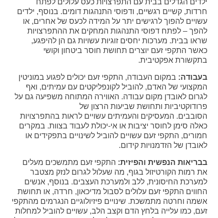
ילדים הגדלים בבית עם התפרצויות כעס עלולים לפתח
חרדות, קשיים רגשיים, ודפוסי התנהגות דומים. בנוסף, ילדים
עשויים להפוך לרגישים יתר על המידה לכעס של אחרים, או
להפך – לפתח דפוסי התנהגות המחקים את ההתפרצויות
שראו בבית. מערכות יחסים זוגיות עשויות גם הן להיפגע,
כאשר התקפי זעם יוצרים תחושת חוסר ביטחון וקושי
בתקשורת אפקטיבית.
בעבודה:
במקום העבודה, התקפי זעם יכולים לפגוע במוניטין
המקצועי של האדם, להוביל לקונפליקטים עם עמיתים, ואף
לגרום לאובדן מקום עבודה. האווירה המתוחה משפיעה גם על
פרודוקטיביות ותחושת שביעות הרצון של
הסובבים. המעסיקים והעמיתים עשויים לראות בהתפרצויות
כאלה סימן לחוסר יציבות או אי-יכולת לעבוד בצוות. במקרים
חמורים, התקפי זעם עשויים להוביל לשינויים בתפקידים או
לאובדן של הזדמנויות קידום.
בבריאות הנפשית והפיזית:
התקפי זעם מתמשכים מעלים
את רמות הקורטיזול בגוף, מה שעלול לגרום לנזק מצטבר
למערכת החיסונית, ללב ולמערכת העצבים. בנוסף, אנשים
החווים התקפי זעם עלולים לסבול מדיכאון, חרדה, או תחושת
אשמה וחרטה מתמשכת. שינויים פיזיולוגיים הנגרמים מהתקפי
זעם, כמו עלייה בלחץ הדם וקצב הלב, עשויים להוביל למחלות