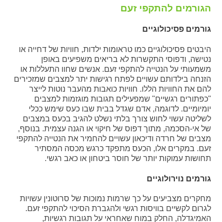
הגורמים להתקפי זעם
גורמים פסיכולוגיים
היבטים פסיכולוגיים כמו טראומות ילדות, חוויות של דחייה או
נטישה, ודפוסי התקשרות לא בריאים משפיעים באופן
משמעותי על הנטייה להתקפי זעם. אנשים שחוו התעללות או
הזנחה בילדותם עשויים לפתח רגישות יתר למצבים שמזכירים
להם את החוויות הללו. חוויות כואבות מהעבר נוטות לייצר
"כפתורים רגשיים" שמפעילים תגובות מוגזמות למצבים
יומיומיים. לדוגמה, אדם שגדל בבית שבו כעס שימש ככלי
לשליטה עשוי לחוש צורך בלתי נשלט להגיב בכעס במצבים
של אי-הסכמה, מתוך דפוס של חיקוי או הגנה עצמית. בנוסף,
מצבים של חרדה ודיכאון עשויים להחמיר את הנטייה להתקפי
זעם. במקרים אלו, הכעס מתפקד כרגש מכסה המסתיר
תחושות עמוקות יותר של חוסר ביטחון או כאב רגשי.
גורמים נוירולוגיים
מחקרים מצביעים על כך שרמות נמוכות של סרוטונין עשויות
לגרום לקשיים בוויסות רגשי ולהגברת הסיכוי להתקפי זעם.
האמיגדלה, החלק במוח שאחראי על תגובות רגשיות,