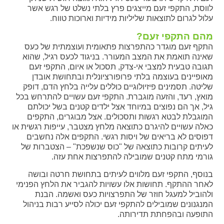
לווסת, התקפי זעם מייצגים פרץ בלתי נשלט של רגש אשר
עלול לגרום לתוצאות שליליות מידיות וארוכות טווח.
מהם התקפי זעם?
התקף זעם מוגדר כהתפרצות פתאומית ועוצמתית של כעס
שאינה תואמת את המצב המעורר. בניגוד לכעס רגיל, שהוא
תגובה טבעית למצבי אי-צדק, תסכול או איום, התקפי זעם
מאופיינים בעוצמה בלתי פרופורציונלית ובתחושת אובדן
שליטה. תסמינים פיזיולוגיים כוללים עלייה בלחץ הדם, דופק
מואץ, רעד, והזעה מוגברת. התקפי זעם עשויים להתרחש בכל
גיל, אך הם נפוצים במיוחד אצל ילדים קטנים בשל יכולתם
המוגבלת לבטא רגשות ותסכולים. אצל מבוגרים, התקפים
כאלה עשויים להיגרם כתוצאה מלחץ מצטבר, עייפות רגשית או
דפוסים לא בריאים של ויסות רגשי. התקפים אלה נחשבים
לעיתים קרובות כתוצאה של "כוס שנשפכת" – הצטברות של
גורמי מתח קטנים שמובילה להתפרצות אחת עזה.
בנוסף, התקפי זעם מלווים לעיתים בתחושת חרטה ובושה
לאחר ההתקף. תחושות אלו עשויות להגביר את הלחץ הפנימי
ולהוביל למעגל חוזר של התפרצויות כעס ואשמה. הבנת
המנגנונים שמובילים להתקפי זעם יכולה לסייע רבות בניהול
התופעה ובהפחתת תדירותה.