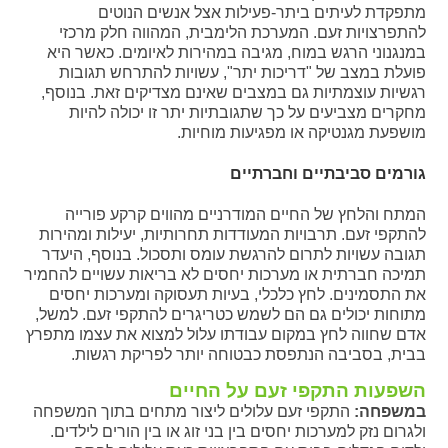
מתפקדת לעיתים ביתר-פעילות אצל אנשים הנוטים
להתפרצויות זעם. המערכת הלימבית, המהווה חלק מרכזי
במנגנוני הרגש במוח, מגיבה במהירות לאיומים. כאשר היא
פועלת במצב של "דריכות יתר", עשויות להתרחש תגובות
רגשיות עוצמתיות גם במצבים שאינם מצדיקים זאת. בנוסף,
מחקרים מצביעים על כך שתגובתיות יתר זו יכולה להיות
מושפעת מגנטיקה או מפגיעות מוחיות.
גורמים סביבתיים וחברתיים
המתח והלחץ של החיים המודרניים מהווים קרקע פורייה
להתקפי זעם. תרבויות המעודדות תחרותיות, יעילות ומהירות
תגובה עשויות לתרום להרגשת עומס ותסכול. בנוסף, היעדר
תמיכה חברתית או מערכות יחסים לא בריאות עשויים להחמיר
את התסמינים. לחץ כלכלי, בעיות תעסוקה ומערכות יחסים
מתוחות יכולים גם הם לשמש כטריגרים להתקפי זעם. למשל,
אדם שחווה לחץ במקום עבודתו עלול למצוא את עצמו מתפרץ
בבית, בסביבה הנתפסת כבטוחה יותר לפריקת רגשות.
השפעות התקפי זעם על החיים
במשפחה:
התקפי זעם עלולים ליצור מתחים בתוך המשפחה
ולגרום נזק למערכות יחסים בין בני זוג או בין הורים לילדים.