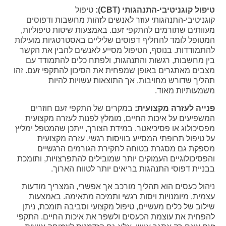
טיפול קוגניטיבי-התנהגותי (CBT):
טיפול
קוגניטיבי-התנהגותי עוזר לאנשים לזהות מחשבות ודפוסים
מעוותים שתורמים להתקפי זעם. באמצעות שיטות טיפוליות,
המטופל לומד להחליף דפוסים שליליים באסטרטגיות מועילות
להתמודדות. בנוסף, הטיפול מסייע לאנשים להבין את הקשר
בין מחשבות, רגשות והתנהגות, ולפתח כלים להתמודד עם
מצבים מאתגרים באופן שמפחית את הסיכון להתקפי זעם. זהו
תהליך שדורש מחויבות, אך התוצאות עשויות להיות
משמעותיות מאוד.
פנייה לעזרה מקצועית:
במקרים של התקפי זעם חוזרים
המשפיעים על איכות החיים, מומלץ לפנות לעזרה מקצועית
מפסיכולוג או פסיכיאטר. במידת הצורך, ייתכן שהמטפל ימליץ
על טיפול תרופתי המסייע בוויסות רגשי. עזרה מקצועית
מספקת גם מסגרת בטוחה לחקירת הגורמים הרגשיים
והפסיכולוגיים העמוקים יותר שמובילים להתפרצויות, ותומכת
בבניית דפוסי התנהגות בריאים יותר לטווח הארוך.
ניהול כעסים הוא תהליך מורכב אך אפשרי, המצריך מודעות
עצמית, מיומנויות ויסות רגשי ותמיכה מתאימה. באמצעות
שילוב של כלים מעשיים, טיפול מקצועי וסביבה תומכת, ניתן
להפחית את עוצמת הכעסים ולשפר את איכות החיים. התקפי