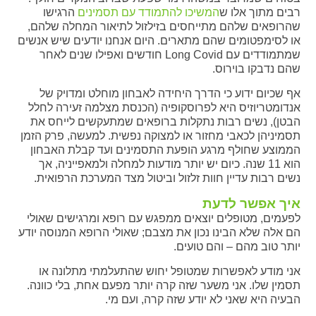
רבים מתוך אלו ש
המשיכו להתמודד עם תסמינים
הרגישו
שהרופאים שלהם מתייחסים בזילזול לתיאור המחלה שלהם,
או לסימפטומים שהם מתארים. היום אנחנו יודעים שיש אנשים
שמתמודדים עם Long Covid חודשים ואפילו שנים לאחר
שהם נדבקו בוירוס.
אף שכיום ידוע כי הדרך היחידה לאבחון מוחלט ומדויק של
אנדומטריוזיס היא לפרוסקופיה (הכנסת מצלמה זעירה לחלל
הבטן), נשים רבות נתקלות ברופאים שמתעקשים לייחס את
תסמיניהן לכאבי מחזור או למצוקה נפשית. למעשה, פרק הזמן
הממוצע שחולף מרגע הופעת התסמינים ועד קבלת האבחון
הוא 11 שנה. כיום יש יותר מודעות למחלה ולמאפייניה, אך
נשים רבות עדיין חוות זלזול וביטול מצד המערכת הרפואית.
איך אפשר לדעת
לפעמים, מטופלים יוצאים ממפגש עם רופא ומרגישים שאולי
הם אלה שלא הבינו נכון את מצבם; שאולי הרופא המנוסה יודע
יותר טוב מהם – והם טועים.
אני מודע לאפשרות שמטופל יחוש שהתעלמתי מתלונה או
תסמין שלו. אני משער שזה קרה יותר מפעם אחת, בלי כוונה.
הבעיה היא שאני לא יודע שזה קרה, ועם מי.