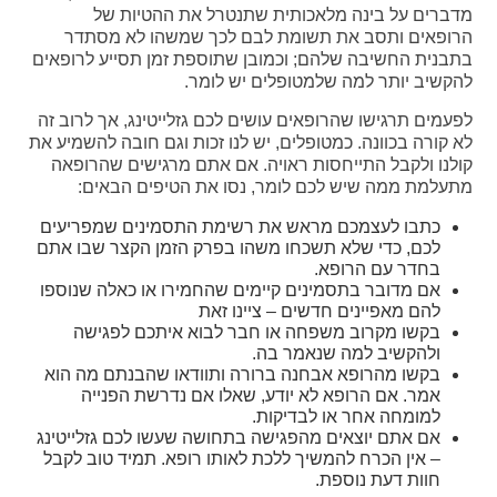
מדברים על בינה מלאכותית שתנטרל את ההטיות של
הרופאים ותסב את תשומת לבם לכך שמשהו לא מסתדר
בתבנית החשיבה שלהם; וכמובן שתוספת זמן תסייע לרופאים
להקשיב יותר למה שלמטופלים יש לומר.
לפעמים תרגישו שהרופאים עושים לכם גזלייטינג, אך לרוב זה
לא קורה בכוונה. כמטופלים, יש לנו זכות וגם חובה להשמיע את
קולנו ולקבל התייחסות ראויה. אם אתם מרגישים שהרופאה
מתעלמת ממה שיש לכם לומר, נסו את הטיפים הבאים:
כתבו לעצמכם מראש את רשימת התסמינים שמפריעים
לכם, כדי שלא תשכחו משהו בפרק הזמן הקצר שבו אתם
בחדר עם הרופא.
אם מדובר בתסמינים קיימים שהחמירו או כאלה שנוספו
להם מאפיינים חדשים – ציינו זאת
בקשו מקרוב משפחה או חבר לבוא איתכם לפגישה
ולהקשיב למה שנאמר בה.
בקשו מהרופא אבחנה ברורה ותוודאו שהבנתם מה הוא
אמר. אם הרופא לא יודע, שאלו אם נדרשת הפנייה
למומחה אחר או לבדיקות.
אם אתם יוצאים מהפגישה בתחושה שעשו לכם גזלייטינג
– אין הכרח להמשיך ללכת לאותו רופא. תמיד טוב לקבל
חוות דעת נוספת.