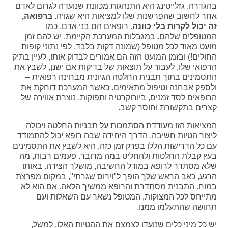
בהגדרה, גזלייטינג היא התנהגות מכוונת שנועדה לגרום לאדם
אחר לחשוב שהפרשנות שלו למציאות היא שגויה.
ברפואה,
זה יכול לקרות בלי כוונה
. רופאים הם בני אדם, כמו
המטופלים שלהם. במגבלות המערכת הקיימת, יש להם זמן
מועט מאוד לכל מטופל (שמונה דקות בלבד, לפי נתוני קופות
החולים!) ובזמן המועט הזה הם אמורים לבדוק אותו, לעיין בתיק
הרפואי שלו, לעבור על תוצאות של בדיקות אם ישנן, לשבץ את
התסמינים בתוך תבנית החלטה הגיונית מבחינה רפואית –
ולספק אבחנה וטיפול מתאימים. כאשר המערכת דוחקת את
הרופאים לסד זמנים, ביורוקרטיה ותפוקות, נוצרת אווירה של
קצרים בתקשורת וחוסר קשב.
המציאות הזו מעודדת הסתמכות על תבניות החלטה ויכולה
ליצור הטיות חשיבה. הדרך היחידה שבה רופא יכול להתמודד
עם כל הדרישות הללו בפרק זמן כזה, היא לשבץ את התסמינים
בעץ קבלת החלטות ולהחליט במה מדובר. פעמים רבות, מה
שלא מסתדר לרופא במודל החשיבה, מושלך הצידה. באותו
הרגע, כאב הראש שלך הופך ל"וירוס שגרתי", במקום מפרצת
במוח. התבנית מסתדרת והרופא ממשיך הלאה. אם הוא לא
מתייחס לכל המצוקות, המטופל נשאר עם השאלות ועם
תחושה שהתעלמו ממנו.
יש כל מיני כלים שנועדו לצמצם את ההטיות האלו. למשל,