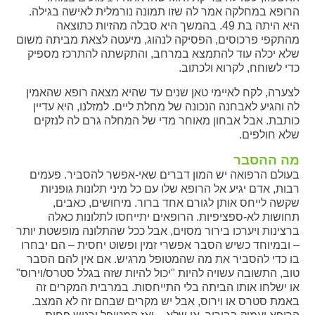
הרופא במחלקה אמר לה שזו תמונה נורמלית לאישה בגילה.
היא היתה בת 49. בהמשך היא סבלה מהזיות כתוצאה
מהתקפי פרכוסים, הפסיקה לנהוג, מיעטה לצאת מביתה משום
שלא יכלה עוד להתמצא במרחב, והתקשתה להתרכז מספיק
כדי לשוחח, לקרוא ולכתוב.
לצערה, לקח לאיימי טאן שנים עד שהיא מצאה רופא שהאמין
לה והגיע לאבחנה הנכונה של מחלת ליים. למזלנו, היא עדיין
כותבת. אבל אבחון מאוחר מדי של המחלה גרם לה לנזקים
שלא חולפים.
מה ההסבר
בעולם הרפואה יש המון דברים שאי-אפשר להסביר. פעמים
רבות, אדם יגיע אל הרופא שלו עם כל מיני תלונות גופניות
שקשה לייחס אותן לגורם אחד ברור. מיחושים, כאבים,
תחושות לא-ספציפיות. הרופאים יתייחסו לתלונות כאלה
ברצינות ויערכו בירור מסוים, אבל ככל שהתלונה מופשטת יותר
– ובמיוחד כשיש הסבר אפשרי זמין ופשוט יחסית – הם יבחרו
בו כדי להסביר את מה שהמטופל מרגיש. אם אין להם הסבר
טוב, התשובה עשויה להיות "יכול להיות שזה בגלל סטרס/וירוס"
או ישלחו אותו הביתה בלי התייחסות. במרבית המקרים זה
באמת סטרס או וירוס, אבל יש מקרים שבהם זה לא המצב.