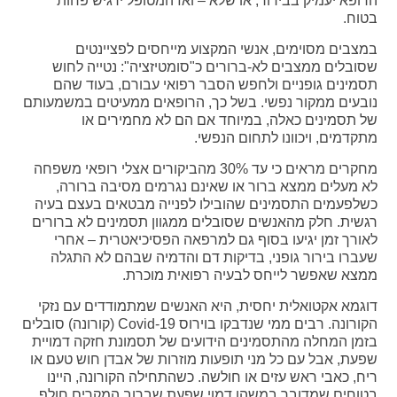
הרופא יעמיק בבירור, או שלא – ואז המטופל ירגיש פחות
בטוח.
במצבים מסוימים, אנשי המקצוע מייחסים לפציינטים
שסובלים ממצבים לא-ברורים כ"סומטיזציה": נטייה לחוש
תסמינים גופניים ולחפש הסבר רפואי עבורם, בעוד שהם
נובעים ממקור נפשי. בשל כך, הרופאים ממעיטים במשמעותם
של תסמינים כאלה, במיוחד אם הם לא מחמירים או
מתקדמים, ויכוונו לתחום הנפשי.
מחקרים מראים כי עד 30% מהביקורים אצלי רופאי משפחה
לא מעלים ממצא ברור או שאינם נגרמים מסיבה ברורה,
כשלפעמים התסמינים שהובילו לפנייה מבטאים בעצם בעיה
רגשית. חלק מהאנשים שסובלים ממגוון תסמינים לא ברורים
לאורך זמן יגיעו בסוף גם למרפאה הפסיכיאטרית – אחרי
שעברו בירור גופני, בדיקות דם והדמיה שבהם לא התגלה
ממצא שאפשר לייחס לבעיה רפואית מוכרת.
דוגמא אקטואלית יחסית, היא האנשים שמתמודדים עם נזקי
הקורונה. רבים ממי שנדבקו בוירוס Covid-19 (קורונה) סובלים
בזמן המחלה מהתסמינים הידועים של תסמונת חזקה דמויית
שפעת, אבל עם כל מני תופעות מוזרות של אבדן חוש טעם או
ריח, כאבי ראש עזים או חולשה. כשהתחילה הקורונה, היינו
בטוחים שמדובר במשהו דמוי שפעת שברוב המקרים חולף.