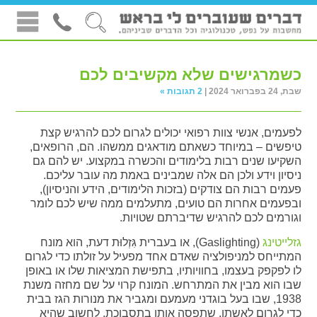
כשמרגישים שלא מקשיבים לכם
שבת, 24 בפברואר 2024 |
2 תגובות »
לפעמים, אנשי צוות רפואי יכולים לגרום לכם להרגיש קצת
טיפשים – במיוחד כשאתם מודאגים ממשהו. הם, הרופאים,
השקיעו שנים רבות בלימודים והכשרה במקצוע. יש להם גם
ניסיון וידע ולכן הם אלה שמבינים באמת מה עובר עליכם.
פעמים רבות הם צודקים (בזכות הלימודים, הידע והניסיון),
ובפעמים אחרות הם טועים, מתעלמים ממה שיש לכם לומר
וגורמים לכם להרגיש שדיברתם שטויות.
גזלייטינג
(Gaslighting), או בעברית גִּזְלוּת דעת, הוא מונח
המתייחס למניפולציה שאדם אחד מפעיל על זולתו כדי לגרום
לו לפקפק בעצמו, בחוויותיו, בתפישת המציאות שלו או באופן
שבו הוא מבין את המתרחש. המונח קרוי על שם מחזה משנת
1938, שבו בעל בוגדני מעמעם ומגביר את מנורות הגז בבית
כדי לגרום לאשתו, שתפסה אותו בתסבוכת, לחשוב שהיא