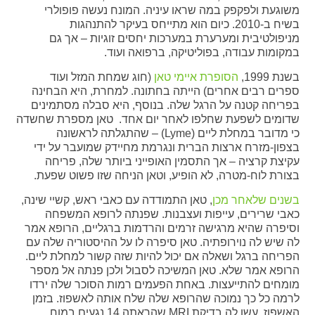
משוגעת ולפקפק במה שראו עיניה. המונח נעשה פופולרי
בשיח ב-2010. כיום הוא מתייחס בעיקר להתנהגות
מניפולטיבית ומערערת במערכות יחסים זוגיות – אך גם
במקומות עבודה, בפוליטיקה, ברפואה ועוד.
בשנת 1999,
הסופרת איימי טאן
(חוג שמחת המזל ועוד
ספרים רבים אחרים) הייתה בחתונה. למחרת, היא הבחינה
בפריחה קטנה על הרגל שלה. בנוסף, היא סבלה מסתמינים
שדומים לשפעת שחלפו לאחר יום אחד. טאן מספרת שחשדה
כי מדובר במחלת ליים (Lyme) – שהתגלתה לראשונה
בצפון-מזרח ארצות הברית ונגרמת מחיידק שמועבר על ידי
עקיצת קרציה – אך התסמין האופייני ביותר שלה, פריחה
בצורת לוח-מטרה, לא הופיע, וטאן הניחה שזו פשוט שפעת.
בשנים שלאחר מכן
, טאן התמודדה עם כאבי ראש, קשיי שינה,
כאבי שרירים, עייפות ועצבנות. שפנתה לרופא המשפחה
וסיפרה שהיא מרגישה זרמים והרדמות ברגליים, הרופא אמר
לה שיש לה נוירופתיה. טאן סיפרה לו על ההיסטוריה שלה עם
הפריחה ברגל ושאלה אם יכול להיות שזה קשור למחלת ליים.
הרופא אמר שלא. טאן המשיכה לסבול ולכן פנתה אל מספר
מומחים להתייעצות. באחת הפעמים רמות הסוכר שלה ירדו
לרמה כל כך נמוכה שהרופא שלה שלח אותה לאשפוז. בזמן
האשפוז, עשו לה בדיקת MRI שהראתה 14 נגעים במוח.