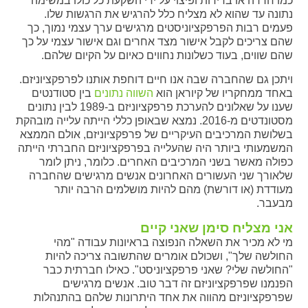
כמו חרדה או בדידות ופיצוי על ידי השקעת כל כולו במשימה
נתונה עד שהוא לא מצליח כלל להרגיש את הרגשות שלו.
פעמים רבות הפרפקציוניסטים מרגישים ערך עצמי נמוך, כך
שהם צריכים לקבל אישור מצד אחרים וגם אישור עצמי על כך
שהם שווים, בעוד כשלונות נחווים כאיום על הקיום שלהם.
ויתכן גם שהחברה שבה אנו חיים דוחפת אותנו לפרפקציוניזם.
באחד ממחקריו של קיוראן הוא
השווה נתונים
בין סטודנטים
שענו על שאלונים להערכת פרפקציוניזם ב-1989 לבין נתונים
מסטונדטים מ-2016. נמצא שבאופן כללי הייתה עלייה מובהקת
בשלושת המרכיבים העיקריים של פרפקציוניזם, אולם הממצא
המשמעותי ביותר היה שהעלייה בפרפקציוניזם החברתי הייתה
כפולה מאשר בשני המרכיבים האחרים. כלומר, ניתן לומר
שלאורך שני העשורים האחרונים אנשים מרגישים שהחברה
מעודדת (או דורשת) מהם להיות מושלמים הרבה יותר
מבעבר.
אני מצליח סימן שאני קיים
מי לא מכיר את השאלה הנפוצה בראיונות עבודה "מהי
החולשה שלך", ושכולם אומרים שהתשובה צריכה להיות
"החולשה שלי? שאני פרפקציוניסט". כאילו חברתית כבר
הפנמנו שפרפקציוניזם זה דבר טוב. אנשים מרגישים
שפרפקציוניזם מהווה את אחד היתרונות שלהם בהתנהלות