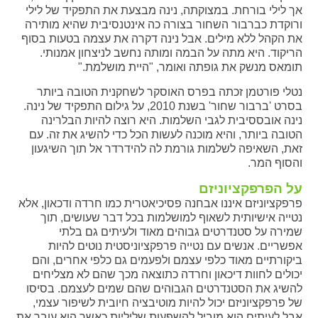
אך לילי בורחת. במצוקתה, נינה מבצעת את התפקיד של לילי
ורוקדת כברבור השחור בצורה כה אינטנסיבית שהיא מותירה
את הקהל ללא מילים. אבל נינה דקרה את עצמה בטעות בסוף
הריקוד. היא מתה על הבמה ומותה נחשב לניצחון אמנותי.
תומאס מנשק את גופתה ואומר, "היית מושלמת."
נטלי פורטמן זכתה בפרס האוסקר לשחקנית הטובה ביותר
בסרט 'ברבור שחור' בשנת 2010, על גילום התפקיד של נינה.
נינה אובססיבית לגבי השלמות. היא רוצה להיות הבלרינה
הטובה ביותר, והיא מוכנה לעשות הכל כדי להשיג את זה. עם
זאת, השאיפה לשלמות גורמת לה להידרדר אל תוך השיגעון
והסוף המר.
על הפרפקציוניזם
פרפקציוניזם איננו אבחנה פסיכיאטרית כמו חרדה ודכאון, אלא
נטייה אישיותית לשאוף למושלמות בכל דבר שעושים, תוך
שמירה על סטנדרטים גבוהים מאוד ולעיתים גם בלתי
אפשריים. אנשים עם נטייה פרפקציוניסטית נוטים להיות
ביקורתיים מאוד כלפי עצמם ולפעמים גם כלפי אחרים, והם
יכולים לחוות דיכאון וחרדה כתוצאה מכך שהם לא מצליחים
להשיג את הסטנדרטים הגבוהים שהם שמים לעצמם. בסיסו
של פרפקציוניזם יכול להיות מוטיבציה חיובית לשיפור עצמי,
אבל לעיתים הוא מוביל להשפעות שליליות כאשר הוא עובר את