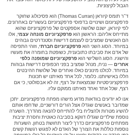
הגבול לקיצוניות.
ד"ר תומס קיוראן (Thomas Curran) הוא פסיכולוג שחוקר
פרפקציונזם ושינויים בדפוסי פרפקציוניזם בעשורים באחרונים.
לפי קיוראן, ישנם שלושה אספקטים של פרפקציוניזם שהוא
מתייחס אליהם: הראשון הוא
פרפקציוניזם מונחה עצמי
, אלו
הם האנשים שמציבים לעצמם דרישות וסטנדרטים גבוהים
במיוחד. הסוג השני הוא
פרפקציוניזם חברתי
, וזוהי התפיסה
של אדם את סביבתו כתובענית, כשופטת בחומרה את מעשיו
והישגיו. הסוג השלישי הוא
פרפקציוניזם שמופנה כלפי
אחרים
— נניח, מנהל שמציב בפני הכפופים דרישות גבוהות
במיוחד. לכולנו מינונים כאלו ואחרים של שלושת ההיבטים
הללו באישיותנו. כלומר, לכל אחד מאיתנו יש תכונות
פרפקציוניסטיות שנמצאות על רצף, זה לא אבסולוטי, כי אם
רצף, שכל אחד ואחד מאיתנו ממוקם עליו.
אנו לא יודעים בוודאות מדוע מישהו מפתח פרפקציוניזם. יתכן
שמדובר באנשים שגדלו אצל הורים דורשניים, שדחפו אותם
להשיג מטרות ולהצליח בלי להתייחס להנאה מהדרך. השערה
נוספת שילדים שגדלו דווקא בסביבה כאוטית וחסרת יציבות
מפתחים פרפקציוניזם כדרך ליצור תחושת בטחון. השערות
נוספות כוללות את הצורך של האדם לא לפגוש רגשות קשים