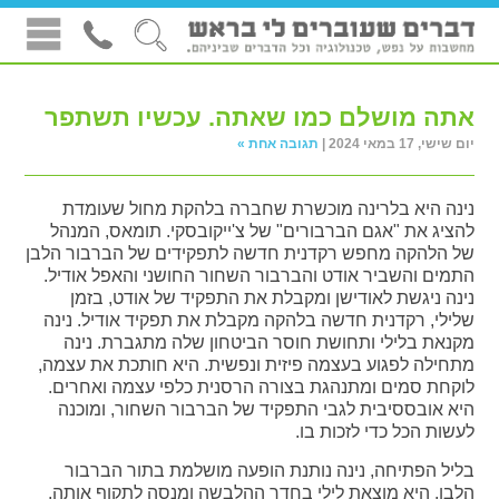
אתה מושלם כמו שאתה. עכשיו תשתפר
יום שישי, 17 במאי 2024 |
תגובה אחת »
נינה היא בלרינה מוכשרת שחברה בלהקת מחול שעומדת
להציג את "אגם הברבורים" של צ'ייקובסקי. תומאס, המנהל
של הלהקה מחפש רקדנית חדשה לתפקידים של הברבור הלבן
התמים והשביר אודט והברבור השחור החושני והאפל אודיל.
נינה ניגשת לאודישן ומקבלת את התפקיד של אודט, בזמן
שלילי, רקדנית חדשה בלהקה מקבלת את תפקיד אודיל. נינה
מקנאת בלילי ותחושת חוסר הביטחון שלה מתגברת. נינה
מתחילה לפגוע בעצמה פיזית ונפשית. היא חותכת את עצמה,
לוקחת סמים ומתנהגת בצורה הרסנית כלפי עצמה ואחרים.
היא אובססיבית לגבי התפקיד של הברבור השחור, ומוכנה
לעשות הכל כדי לזכות בו.
בליל הפתיחה, נינה נותנת הופעה מושלמת בתור הברבור
הלבן. היא מוצאת לילי בחדר ההלבשה ומנסה לתקוף אותה,