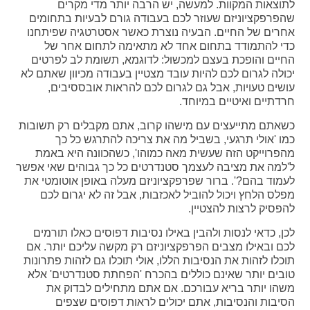
לתוצאות המקוות. למעשה, יש הרבה יותר מדי מקרים
שהפרפקציוניזם שעוזר לכם בעבודה גורם לבעיות בתחומים
אחרים של החיים. הבעיה נוצרת כאשר אסטרטגיה שפיתחנו
כדי להתמודד בתחום אחד לא מתאימה לתחום אחר של
החיים והופכת בעצם למכשול: לדוגמא, תשומת לב לפרטים
יכולה לגרום לכם להיות עובד מצטיין בעבודה מכיוון שאתם לא
עושים טעויות, אבל גם לגרום לכם להראות אובססיבים,
חרדתיים ואיטיים במיוחד.
כשאתם מתייעצים עם מישהו קרוב, אתם מקבלים רק תשובות
כמו 'אולי תרגעי, בשביל מה את צריכה להתרגש כל כך
מהפרוייקט הזה שעשית מאה כמוהו', כשהכוונה היא באמת
ל'למה את מציבה לעצמך סטנדרטים כל כך גבוהים שאי אפשר
לעמוד בהם?'. ברור שפרפקציוניזם מעלה באופן אוטומטי את
מפלס הלחץ ויכול להוביל לאכזבות, אבל זה לא יגרום לכם
להפסיק לרצות להצטיין.
לכן, כדאי לנסות ולהבין באילו נסיבות דפוסים כאלו תורמים
לכם ובאילו מצבים הפרפקציוניזם רק מקשה עליכם יותר. אם
תוכלו לזהות את הנסיבות הללו, אולי תוכלו גם לזהות פתרונות
טובים יותר שאינם כוללים בהכרח 'הפחתת סטנדרטים' אלא
משהו יותר בריא עבורכם. אם אתם מתחילים לבדוק את
הסיבות והנסיבות, אתם יכולים לראות דפוסים שצפים