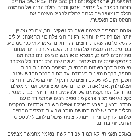
היומיומית, שהפרפקציוניזם נותן להם יתרון על אנשים אחרים
בזכות הקפדה על פרטים, ארגון וסדר, יכולת הבנה של התמונה
הכללית ומוטיבציה לגרום לכולם להפיק מעצמם את
המקסימום האפשרי.
אנחנו מספרים לעצמנו שאם רק נשקיע יותר, אם רק נצטיין
יותר, אם רק נדייק יותר או רק נהיה מוצלחים יותר אנחנו יכולים
להשיג כל מה שאנחנו רוצים. זה החלום האמריקאי כפי שמופיע
בסרטים. זו התמצית של התרבות השבה אנחנו חיים. אנחנו
מתייחסים ליזמים, ממציאים או אנשים מצטיינים בתחומם
כפרפקציוניסטים מוצלחים. בעולם שבו הכל נמדד וכל הצלחה
מיוחצנת דרך רשתות חברתיות, מציונים בבחינות בבית
הספר, דרך הצטיינות בעבודה ועד מחיר הרכב החדש שקנה
השכן, אין פלא שכולם רוצים כל הזמן להיות מושלמים. וזה יוצר
אצלנו לחץ. אבל אנחנו שוכחים שפרפקציוניסט אמיתי משלם
מחיר על הפרפקציונזם שלו ולפעמים המחיר יהיה כבד. מנסיוני
כקלינאי אני מכיר פרפקציוניסטים רבים שמתמודדים עם
חרדה, דכאון, הפרעות אכילה ואפילו חשיבה אבדנית. במקרים
הקלים יותר, יש להם תחושת חוסר שביעות תמידית מהחיים
שלהם, לחץ כרוני ודחיינות קיצונית שיכולים להוביל לפספוס
הזדמנויות בחיים.
בעולם האמיתי, לא תמיד עבודה קשה ומאמץ מתמשך מביאים