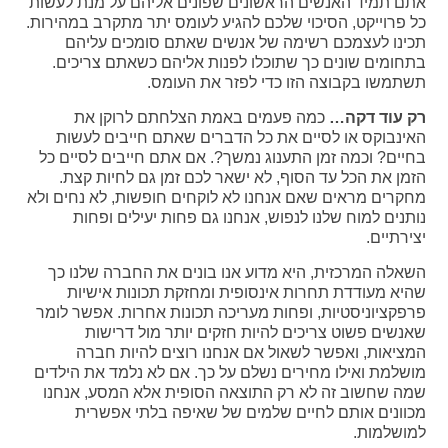
אתם תמיד האנשים הראשונים שפונים אליהם על מנת לעשות
כל פרוייקט, הסיכוי שלכם להגיע לעומס יתר מתקרב במהירות.
תכינו לעצמכם רשימה של אנשים שאתם סומכים עליהם
בתחומים שונים כך שתוכלו לפנות אליהם כשאתם צריכים.
תשתמשו בקבוצה הזו כדי לפזר את העומס.
רק עוד דקה…
כמה פעמים באמת הצלחתם לרוקן את
האינבוקס או לסיים את כל הדברים שאתם חייבים לעשות
בחיים? וכמה זמן התענוג נמשך?. אם אתם חייבים לסיים כל
הזמן את הכל עד הסוף, לא ישאר לכם זמן גם לחיות קצת.
מחקרים מראים שאם אנחנו לא לוקחים חופשות, לא נחים ולא
נותנים למוח שלנו לנפוש, אנחנו גם פחות יעילים ופחות
יצירתיים.
השאלה המרכזית, היא מדוע אנו בונים את החברה שלנו כך
שהיא מעודדת תחרות אינסופית ומחזקת תכונות אישיות
פרפקציוניסטיות, ופחות מעריכה תכונות אחרות. אפשר לומר
שאנשים פשוט צריכים להיות חזקים יותר מול דרישות
המציאות, ואפשר לשאול אם אנחנו רוצים להיות חברה
מושלמת ואילו מחירים נשלם על כך. אם לא נלמד את הילדים
שמה שחשוב זה לא רק התוצאה הסופית אלא המסע, אנחנו
מכוונים אותם לחיים שלמים של שאיפה בלתי אפשרית
למושלמות.