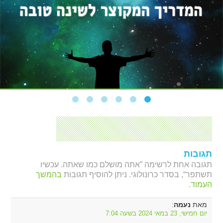
תגובות
תגובה אחת לרשימה ”אתה מושלם כמו שאתה. עכשיו
תשתפר“, בסדר כרונולוגי. ניתן להוסיף תגובות
בהמשך
העמוד.
מאת
:
נעמה
יום חמישי, 23 במאי 2024 בשעה 7:04