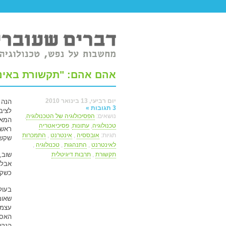
טר ברשת.
אהם אהם: "תקשורת באינט
יום רביעי, 13 בינואר 2010
הנה
3 תגובות »
לציב
נושאים:
הפסיכולוגיה של הטכנולוגיה
,
המאמ
טכנולוגיה
,
עתונות
,
פסיכיאטריה
ראשו
תגיות:
אובססיה
,
אינטרנט
,
התמכרות
שקשו
לאינטרנט
,
התנהגות
,
טכנולוגיה
,
תקשורת
,
תרבות דיגיטלית
שוב,
אבל 
כשקר
בעול
שאומ
עצמם
האסו
הנקו