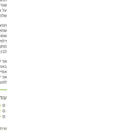
שגרי
על מ
שלהם
הטענ
שהאי
שסוב
דלוז
מתוך
לבין 
אני 
באמת
אסיי
אני 
לפעמ
עוד
כ
א
ל
שיתו