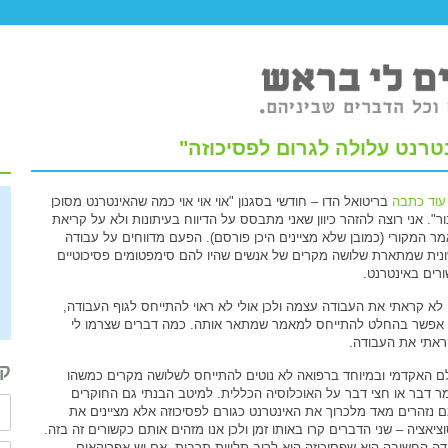
רנט עלולה לגרום לפסיכוזה"
עוד כתבה
בריטואל הדו – חודשי בסגנון "אוי אוי אוי כמה שהאינטרנט מסוכן
ור". אני רוצה להזהר כיוון שאני מתבסס על הדיווח בעיתונות ולא על קריאת
ר המקורי (כמובן שלא מציינים היכן פורסם). הפעם מדווחים על עבודה
נית שמתארת שלושה מקרים של אנשים שהיו להם סימפטומים פסיכוטיים
רים באינטרנט.
 לא קראתי את העבודה עצמה ולכן אולי לא ראוי להתייחס לגוף העבודה,
אפשר בהחלט להתייחס למאמר שמתאר אותה. כמה דברים שצרמו לי
אתי את העבודה.
קב
ם האקדמי ובמיוחד ברפואה לא נוטים להתייחס לשלושה מקרים כמשהו
ר דבר או חצי דבר על האוכלוסיה הכללית. למיטב הבנתי גם החוקרים
 נזהרים מאד מלכרוך את האינטרנט כגורם לפסיכוזה אלא מציינים את
ציאציה – שני הדברים קרו באותו זמן ולכן אנו מזהים אותם כקשורים זה בזה.
דה החשובה היא שפסיכוזה היא לרוב תלויית תרבות. אם יש אפריקאים