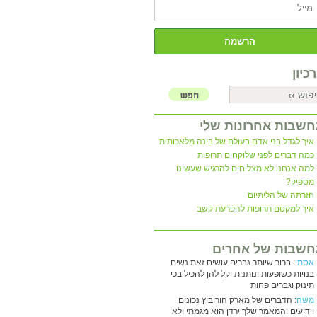
כיון
שבות אחרונות שלי
איך לגדל בני אדם בעולם של בינה מלאכותית
כמה דברים לפני שלוקחים תרופות
למה אנחנו לא מצליחים להרגיש שעשינו
מספיק?
חזרתה של הליתיום
איך למקסם תרופות להפרעת קשב
שבות של אחרים
אסתי
: ברור שיותר גברים עושים זאת נשים
בנויות כשופעות ונותנות וקל להן להכיל בכי
תינוק וגברים פחות
משה
: הדברים של מארק הורוביץ נכונים
וידועים והמאמר שלך ירדן הוא מגמתי ולא