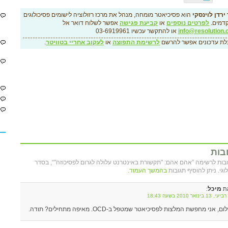
ירדן לוינסקי
הוא פסיכיאטר מומחה, מנהל את מרכז רזולוציה לישומים פסיכולוגים
דמים.
לפרטים נוספים
או
קביעת פגישה
אפשר לשלוח דואר אל
info@resolution.c
או להתקשר עכשיו 03-6919961
לת עדכונים אפשר להרשם
לרשימת התפוצה
או
לעקוב אחריי בטוויטר
.
בות
גובות לרשימה ”אהם אהם: "תקשורת באינטרנט עלולה לגרום לפסיכוזה"“, בסדר
לוגי. ניתן להוסיף תגובות
בהמשך העמוד.
מיכל
ת
:
13 בינואר 2010 בשעה 18:43
ם, אני מחפשת המלצות לפסיכיאטר שמטפל ב-OCD. מאיפה מתחילים? תודה.