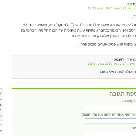
עזי
ת
:
13 בינואר 2010 בשעה 18:53
דן,
כל לקרוא את מה שהגבתי לכתבה ב"הארץ". ה"מחקר" הזה, שהוצג בכנס ולא
רסם (לפי הנאמר בכתבה), משקף טעות טיפוסית של הבנה קלינית והבחנה בין
רם לטריגר. מעניין שלא רק אני כתבתי את זה…
י מקווה שיש פסיכיאטרים טובים יותר…
ירדן לוינסקי
ת
:
17 בינואר 2010 בשעה 13:43
 יכולה לפנות אלי כמובן
פת תגובה
ע
ש
 (חובה)
צ
ה
אל (אף אחד לא יראה את זה) (חובה)
ל
א
ר
שא