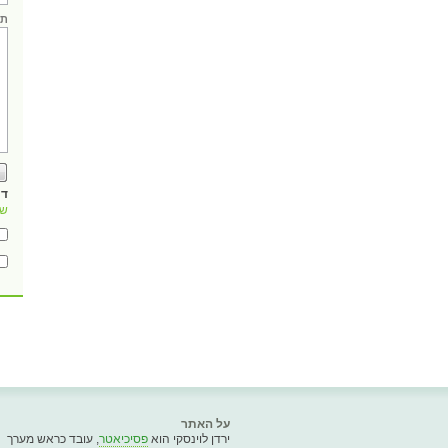
תו
דו
של
על האתר
ירדן לוינסקי הוא
פסיכיאטר
, עובד כראש מערך