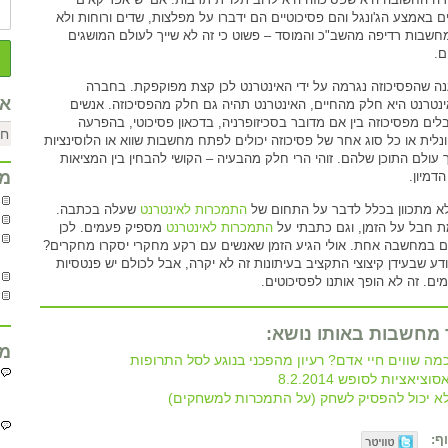
ם באמצע הג'ונגל והם פסיכוטיים הם ידברו על מפלצות, שדים ורוחות ולא
חשבות רדיפה מהשב"כ והמוסד – פשוט כי זה לא שייך לעולם המושגים
.
ה שהפסיכוזה נגרמה על ידי האינטרנט לכן קצת מפוקפקת. בחברה
אר
נטרנט היא חלק מהחיים, האינטרנט תהיה גם חלק מהפסיכוזה. אנשים
לים מפסיכוזה בין אם מדובר בסכיזופרניה, בדכאון פסיכוטי, בהפרעה
יונלית או כל סוג אחר של פסיכוזה יכולים לפתח מחשבות שווא או הלוסינציות
 עולם התוכן שלהם. זוהי הרי חלק מהבעיה – הקושי להבחין בין המציאות
מח
הדמיון.
לא מתכוון בכלל לדבר על התחום של
התמכרות לאינטרנט
שעלה בכתבה.
 חבל על הזמן, וגם כתבתי על
התמכרות לאינטרנט
מספיק פעמים. לכן
ם במחשבה אחת. אולי הגיע הזמן שאנשים עם רקע מחקרי יסקרו מחקרים?
יודע שבעידן קיצוצי התקציב בעיתונות זה לא יקרה, אבל לכולם יש פנטסיות
ים. זה לא הופך אותנו לפסיכוטים.
 מחשבות באותו נושא:
מח
מה שווים חיי אדם? רעיון מהפכני בנוגע לסל התרופות
סוציאציות לסופש 8.2.2014
א יכול להפסיק לשחק (על התמכרות למשחקים)
ף: