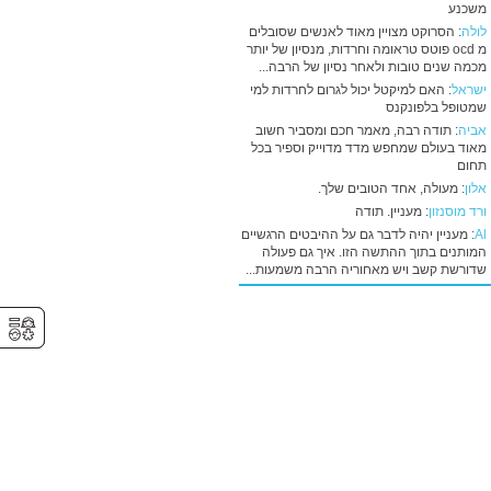
משכנע
לולה
: הסרוקט מצויין מאוד לאנשים שסובלים
מ ocd פוטס טראומה וחרדות, מנסיון של יותר
מכמה שנים טובות ולאחר נסיון של הרבה...
ישראל
: האם למיקטל יכול לגרום לחרדות למי
שמטופל בלפונקנס
אביה
: תודה רבה, מאמר חכם ומסביר חשוב
מאוד בעולם שמחפש מדד מדוייק וספיר בכל
תחום
אלון
: מעולה, אחד הטובים שלך.
ורד מוסנזון
: מעניין. תודה
Al
: מעניין יהיה לדבר גם על ההיבטים הרגשיים
המותנים בתוך ההתשה הזו. איך גם פעולה
שדורשת קשב ויש מאחוריה הרבה משמעות...
⚥︎
⚥︎