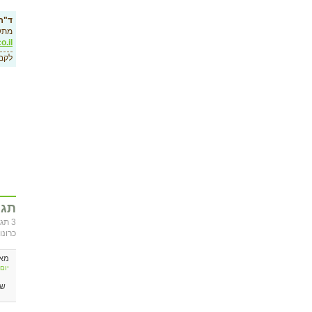
ד"ר 
מתק
o.il
לקב
תגו
3 ת
כרונו
מא
יום רביעי, 
שלו