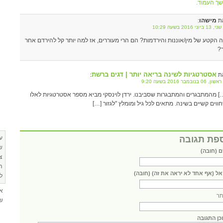
ך העמוד.
מישהו
ת
:
ביוני 2016 בשעה 10:29
 הקטע של מין/אוננות והירדמות? הם הרי מעוררים, אז למה יותר קל להירדם אחר
?
אסטרטגיות לשינה בריאה יותר | דגים ברשת
ת
:
06 בנובמבר 2016 בשעה 9:20
] מהמתבגרים והמתבגרות שסביבנו. ירדן לוינסקי מביא מספר אסטרטגיות לאלו
ווים קשיים בשינה. מתאים לכל גיל ומומלץ "לגזור […]
פת תגובה
ע
ש
 (חובה)
צ
ה
אל (אף אחד לא יראה את זה) (חובה)
ל
א
ר
שא
כן התגובה