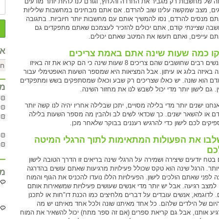
זה של מחשבות רק מגביר את החרדה והלחץ, וגורם לנו להיות יותר מודעים
גים, מצב שמקשה עלינו שוב להרדם. אם אתם מבחינים במחשבות שליליות
ם מנסים להרדם, נסו להמשיך אותם עם מחשבות יותר חיוביות. בתגובה
בה שציינתי קודם, אתם יכולים להזכיר לעצמכם שאתם מתפקדים גם
ם עייפים, ואתם תעשו את המיטב שאתם יכולים.
אר
ו כמה שעות שינה אתם באמת צריכים
יש אנשים רבים שחושבים שהם צריכים 8 שעות שינה כי הם קראו את זה באיזו
 באיזה בלוג או עיתון. אבל המציאות היא שמספר השעות האופטימלי עבור
דם הוא שונה. יש כאלו שצריכים רק שבע וכאלו שמסתפקים בשש ומתפקדים
מח
ן. גם לישון יותר מדי יכול לשבש לנו את מחזור השינה.
נחנו ישנים יותר מדי בלילה מסויים, יתכן שבלילה אחריו יהיה לנו קשה יותר
ם או להשאר ישנים. כך שכדאי לשים לב ולהבין מה מספר השעות בלילה
יקים לכם לישון כדי להרגיש רעננים בבוקר שלאחר מכן.
בו את הפעולות המתאימות לתוך הרגלי המיטה
כם
בטח יודעים שיצירה ושמירה על הרגלי שינה בריאים זו הדרך הטובה לישון
יותר. הרגל שינה הוא טקס שכולל פעילויות מרגיעות שאתם עושים בהדרגה
מח
 לפני שאתם הולכים לישון. הפעילויות הללו נועדו להכניס את הגוף והמוח
 למצב רגיעה. אבל יש יותר מדי אנשים שעושים פעילויות שמשאירות אותם
. לדוגמא, אנשים עובדים על דברים מלחיצים כמו הכנת דו"חות או לתכנן
יום של הילדים שלהם. כל אחד מאיתנו שונה ולכל אחד מאיתנו יש מה
יע אותנו, אבל גם קריאת ספרים (אם זה ספר מתח) יכול להשאיר את המוח