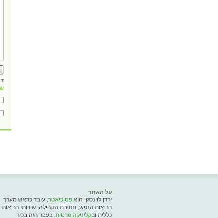
דו
של
על האתר
ירדן לוינסקי הוא
פסיכיאטר
, עובד כראש מערך
בריאות הנפש, חטיבת הקהילה, שירותי בריאות
כללית וב
קליניקה פרטית
. בעבר היה בכיר