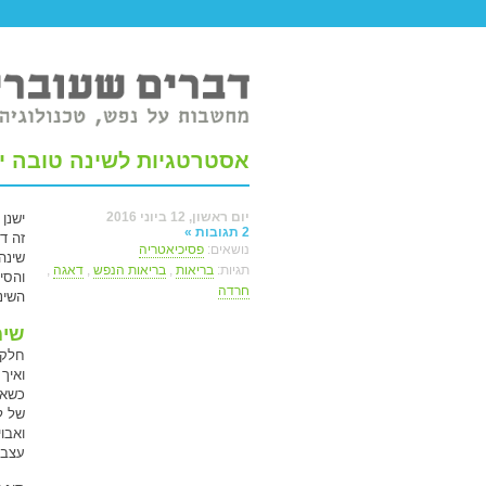
טר ברשת.
אסטרטגיות לשינה טובה י
יום ראשון, 12 ביוני 2016
ישנן
2 תגובות »
זה ד
נושאים:
פסיכיאטריה
שינה
תגיות:
בריאות
,
בריאות הנפש
,
דאגה
,
והסי
חרדה
השינ
שימ
חלק 
ואיך
כשאת
של ל
ואבו
עצבני