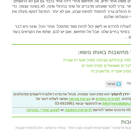
ם משהו אחד חדש, אל תתיאשו אחרי לילה אחד בלבד גם אם לא הרגשתם
ור. צריך לזכור שאנחנו מדברים על שינוי בהרגלי שינה, לא בשינה עצמה. כדי
ת הרגלים צריך להתמיד לפחות שבוע, אם לא יותר. התרגול דווקא מעלה את
יי ההצלחה שלכם.
הצליח להרדם או לישון יכול להיות מאד מתסכל. אחרי הכל, שינה היא דבר
בסיסי בחיים שלנו. אבל אל תתיאשו, ואם יש לכם, שתפו את הקוראים בעוד
ם….
 מחשבות באותו נושא:
מה קיבלתם אבחנה פסיכיאטרית שגויה
ברים ששואלים פסיכיאטרים
סיכיאטריה פליאטיבית
ף:
ירדן לוינסקי
הוא פסיכיאטר מומחה, מנהל את מרכז רזולוציה לישומים פסיכולוגים
דמים.
לפרטים נוספים
או
קביעת פגישה
אפשר לשלוח דואר אל
info@resolution.c
או להתקשר עכשיו 03-6919961
לת עדכונים אפשר להרשם
לרשימת התפוצה
או
לעקוב אחריי בטוויטר
.
בות