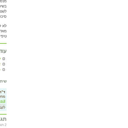
מנסי
בשיפ
לשנו
סיכו
לא ל
מאד 
טיפי
עוד
ל
ד
פ
שיתו
ד"ר 
מתק
o.il
לקב
תגו
2 תגובות לרשימה ”אסטרטגיות לשינה טובה יותר“, בסדר כרונולוגי. ניתן להוסיף תגובות