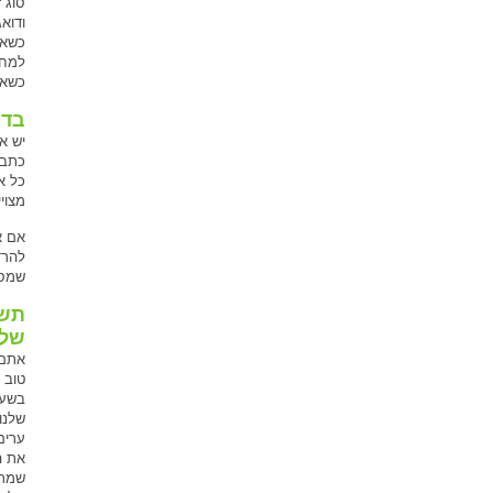
סוג 
ודוא
כשאת
למחש
כשאת
בדק
כתבה
כל א
מצויי
אם א
להרד
שמספ
תשל
של
אתם 
טוב 
בשעה
שלנו
ערים
את ה
שמרג