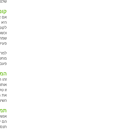
שלנו
קומ
אם א
היא 
לקום
וכשא
שמרגי
פעיל
למרו
מחשב
פעם 
המנ
זהו 
אותו
זו ט
את מ
השינ
תמש
אנשי
הם י
תנסו