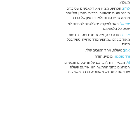
משכנע
לולה
: הסרוקט מצויין מאוד לאנשים שסובלים
מ ocd פוטס טראומה וחרדות, מנסיון של יותר
מכמה שנים טובות ולאחר נסיון של הרבה...
ישראל
: האם למיקטל יכול לגרום לחרדות למי
שמטופל בלפונקנס
אביה
: תודה רבה, מאמר חכם ומסביר חשוב
מאוד בעולם שמחפש מדד מדוייק וספיר בכל
תחום
אלון
: מעולה, אחד הטובים שלך.
ורד מוסנזון
: מעניין. תודה
Al
: מעניין יהיה לדבר גם על ההיבטים הרגשיים
המותנים בתוך ההתשה הזו. איך גם פעולה
שדורשת קשב ויש מאחוריה הרבה משמעות...