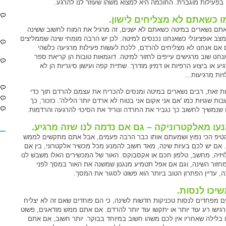
 בפעילות מוגברת. החוכמה היא למצוא משהו שעוזר לנו להרגע.
ו כשאתם לא מצליחים לישון.
תם נשארים במיטה כשאתם לא ישנים, זה מרגיל את המוח לחשוב ששינה
מצב אופציונלי כשאנחנו נכנסים למיטה. לכן יש הרבה מומחי שינה שממליצים
 אם אנחנו לא מצליחים להרדם, ללכת לעשות פעילות מרגיעה כלשהי
נחנו שוב מרגישים עייפים לחזור למיטה. דוגמאות טובות הן קריאת ספר
ע או ביצוע הרפיות או דמיון מודרך. שתיית קפה ועישון סיגריות הן לא
ויות מרגיעות…
ת זאת, רבים נשארים במיטה ומנסים להכריח את עצמם להרדם תוך כדי
ות שגויות כמו 'אם אני אקום אני בטוח לא ארדם יותר הלילה'. כזכור, כך
שנמשיך לחשוב כך נגביר את החרדה ונוריד את הסיכוי להרגעה והרדמות.
עו מאלקטרוניקה – גם אם נדמה לנו שזה מרגיע.
הטיפ הכי נפוץ ושמעתם אותו כבר הרבה פעמים, אבל אתם מתקשים לממש
. אם יש לכם בעיות שינה, מאד חשוב להמנע מכל מכשיר אלקטרוני, בין אם
לויזיה, מחשב, טלפון חכם או אקסבוקס. האור של המכשירים האלו משבש לנו
חזור השינה, וגם אם אפל תטמיע מנגנון שמשנה את האור במסך לפני
ה, עדיין הפתרון הטוב ביותר הוא פשוט לסגור את המסך.
יכו לנסות.
ם מפחדים לנסות טכניקות חדשות לשינה, כי הם פוחדים שאם זה לא יצליח
רגישו רע עוד יותר או יתקשו עוד יותר להרדם. אם אתם ממש מודאגים, פשוט
 בלילה שאחריו אין לכם משהו חשוב במיוחד בבוקר. יותר חשוב, אם אתם