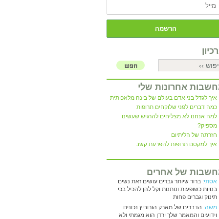
כיון
שבות אחרונות שלי
איך לגדל בני אדם בעולם של בינה מלאכותית
כמה דברים לפני שלוקחים תרופות
למה אנחנו לא מצליחים להרגיש שעשינו
מספיק?
חזרתה של הליתיום
איך למקסם תרופות להפרעת קשב
שבות של אחרים
אסתי
: ברור שיותר גברים עושים זאת נשים
בנויות כשופעות ונותנות וקל להן להכיל בכי
תינוק וגברים פחות
משה
: הדברים של מארק הורוביץ נכונים
וידועים והמאמר שלך ירדן הוא מגמתי ולא