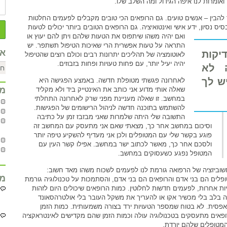
.
 להבין – אנשים טועים. גם הרופאים הכי טובים מקבלים לפעמים החלטות
יס נסיון, ידע אישי ואינטואיציה. גם הרופאים הטובים ביותר יכולים לטעות
ואם יהיה משהו שיתפוס את הטעות שלהם ויתן להם יעוץ או
התראה על טעות אפשרית הרי שאיכות הטיפול תשתפר. יש
אר
קות
לאוטומציה של תהליכים יתרונות רבים וכולם רוצים שהטיפול
יהיה יעיל יותר, עם פחות טעויות ופחות בזבוזים.
ה לא
ש לך
לאחרונה פגשתי מטופלת חדשה. באמצע הפגישה היא
מח
שאלה אותי מדוע אני כותב את האינטייק ביד ולא מקליד
במחשב. זו שאלה מעניינת מפני שרק לאחרונה התחלתי
להשתמש בתוכנה חדשה לניהול הרישומים של הפגישות.
התשובה שלי היתה שלמרות שאני מבזבז זמן על כתיבה
וסיכום במחשב אחר כך, מצאתי שאם אני מתעסק עם המחשב זה
פוגע בקשר שלי עם המטופלים ולכן אני מעדיף להשקיע טיפה יותר
ולסכם אחר כך, מאשר לכתוב ישר במחשב. אפילו קשר העין עם
המטופל נפגע כשעסוקים במחשב.
וביזציה של הרפואה גורמת לנו לפעמים לשכוח משהו מאד חשוב:
מח
פלים הם בני אדם והרופאים הם בני אדם, והסתמכות על טכנולוגיה גורמת
ות אחרות, לפעמים חדשות לחלוטין. כמות הרופאים שיכולים היום לזהות
ה בלב בלי מכשיר אקו או להעריך את משקל העובר בלי אולטרהסאונד
אפסית. לא בטוח שמספר הטעויות ירד בצורה משמעותית. כמות הזמן
פאים מתעסקים בטכנולוגיה עולה וכמות הזמן שהם מקדישים לאינטראקציה
מטופלים שלהם יורדת.