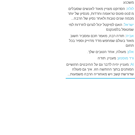
משכנע
לולה
: הסרוקט מצויין מאוד לאנשים שסובלים
מ ocd פוטס טראומה וחרדות, מנסיון של יותר
מכמה שנים טובות ולאחר נסיון של הרבה...
ישראל
: האם למיקטל יכול לגרום לחרדות למי
שמטופל בלפונקנס
אביה
: תודה רבה, מאמר חכם ומסביר חשוב
מאוד בעולם שמחפש מדד מדוייק וספיר בכל
תחום
אלון
: מעולה, אחד הטובים שלך.
ורד מוסנזון
: מעניין. תודה
Al
: מעניין יהיה לדבר גם על ההיבטים הרגשיים
המותנים בתוך ההתשה הזו. איך גם פעולה
שדורשת קשב ויש מאחוריה הרבה משמעות...