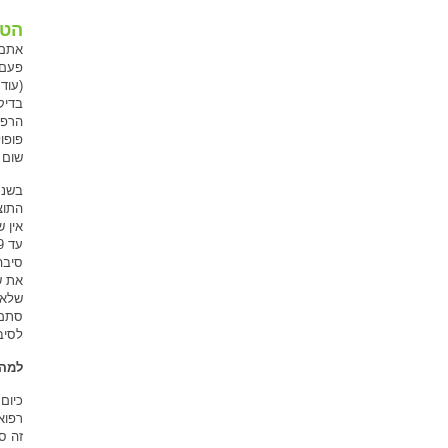
הטכ
אתם 
פעם 
(עוד
בדיק
הרפו
פופו
שום 
סיבה
את ש
שלא 
סתם 
לסיב
למה 
כיום
זה ס