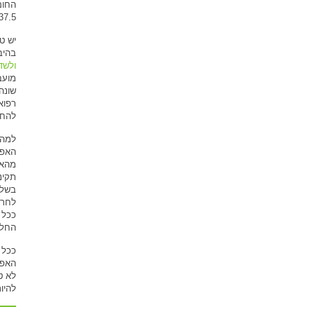
החום
37.5 מעלות.
יש ט
בהיב
ולשד
מועב
שונה
רפוא
להחל
האפש
מהאפ
תקינ
בשלב
לחרד
ככל 
החלט
ככל 
האפל
לא ט
להיות