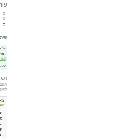
עוד
ה
ד
ה
שיתו
ד"ר 
מתק
o.il
לקב
תגו
תגובה
להוס
מא
יום ראשון, 
הי
מס
וג
הט
מו