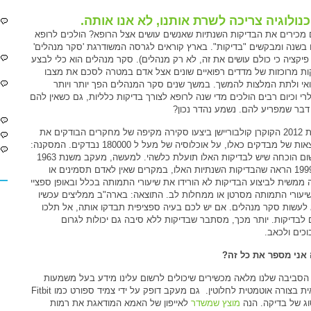
נולוגיה צריכה לשרת אותנו, לא אנו אותה.
מכירים את הבדיקות השנתיות שאנשים עושים אצל הרופא? הולכים לרופא
בשנה ומבקשים "בדיקות". בארץ קוראים לגרסה המשודרגת 'סקר מנהלים'
 פיקציה כי כולם עושים את זה, לא רק מנהלים). סקר מנהלים הוא כלי לבצע
ות מרוכזות של מדדים רפואיים שונים אצל אדם במטרה לסכם את מצבו
אי ולתת המלצות להמשך. במשך שנים סקר המנהלים הפך יותר ויותר
לרי וכיום רבים הולכים מדי שנה לרופא לצורך בדיקות כלליות, גם כשאין להם
דבר שמפריע להם. נשמע נהדר נכון?
בשנת 2012 הקוקרן קולבוריישן ביצעו סקירה מקיפה של מחקרים הבודקים את
התוצאות של מבדקים כאלו, על אוכלוסיה של מעל ל 180000 נבדקים. המסקנה:
אין שום הוכחה שיש לבדיקות האלו תועלת כלשהי. למעשה, מעקב משנת 1963
עד 1999 הראה שהבדיקות השנתיות האלו, במקרים שאין לאדם תסמינים או
 ממשית לביצוע הבדיקות לא הורידו את שיעורי התמותה בכלל ובאופן ספציי
יעורי התמותה מסרטן או ממחלות לב. התוצאה: בארה"ב ממליצים עכשיו
לעשות סקר מנהלים. אם יש לכם בעיה ספציפית תבדקו אותה, אל תלכו
לבדיקות. יותר מכך, מסתבר שבדיקות ללא סיבה גם יכולות לגרום
וכים ולכאב.
אני מספר את כל זה?
 הסביבה שלנו מלאה מכשירים שיכולים לרשום עלינו מידע בעל משמעות
רפואית בצורה אוטמטית לחלוטין. גם מעקב דופק על ידי צמיד ספורט כמו Fitbit
וג של בדיקה. הנה
מוצץ שמשדר
לאייפון של האמא המודאגת את רמות