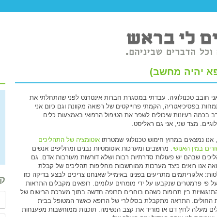
א יהיה מחשב)
ני חובב טכנולוגיה. עבדתי במסגרת חברות אינטרנט לפני שהתחלתי את
חות בפסיכיאטריה, הקמתי פרוייקטים של רפואה מקוונת וגם כיום אני
ב בכמה רעיונות שיכולים לשפר את הטיפול הרפואי באמצעות כלים
וגיים. מצד שני, אני גם ראליסט.
, אנו נמצאים במרוץ חימוש טכנולוגי שמטרתו
אוטומציה של התהליכים
רים במין האנושי
. מחשבים ומערכות אוטומטיות נבנים ומחליפים אנשים
יכים שבהם יש פעולות סדרתיות רבות ושלא דורשות מעורבות אדם. גם
אה אנו רואים כיצד מערכות ממוחשבות מחליפות תהליכים של קבלת
ות: אלגוריתמים מתריעים בפנינו באימייל שאנחנו צריכים לבצע בדיקה כזו
קב
 על פי פרמטרים שנקבעו על ידי מומחים עלומים. רופאים מקבלים התראות
תנגשויות בין תרופות כשהם בוחרים תרופה חדשה בתוך מערכת הרישום של
 החולים. התראה מתקבלת בסלולרי של הרופא כאשר המטופל בבית
ים מעלה לחץ דם או מוריד את קצב הנשימה. תוכנות ממוחשבות מפענחות