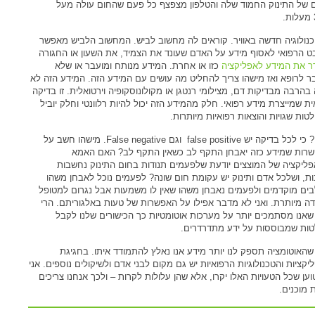
 של התינוק החמוד שלה והטלפון מצפצף כל פעם שהחום עולה מעל
כנולוגיה חדשה באוויר. קוראים לה מחשוב לביש. המחשוב הלביש מאפשר
ט הרפואי לאסוף מידע על האדם שעונד את הצמיד, את השעון או החגורה
ר את המידע לאפליקציה
כזו או אחרת. המידע מנותח ומועבר או שלא
ר לרופא ואז מישהו צריך להחליט מה עושים עם המידע הזה. המידע הזה לא
 בהרבה מבדיקות דם, מצילומי רנטגן או מקולונוסקופיה וירטואלית. זו בדיקה
ית שמייצרת מידע רפואי. חלק מהמידע הזה יכול להיות רלוונטי וחלק יוביל
טות שגויות והוצאות רפואיות מיותרות.
למה? כי לכל בדיקה יש false positive וגם False negative. מישהו חשב על
רות שמידע כזה יאבחן התקף לב כשאין התקף לב? האם האמא
ליקציה של המוצצים יודעת שלפעמים תנודות בחום התינוק נחשבות
ות, ושלכל אדם ותינוק יש עקומת חום שונה? לפעמים נוכל לאבחן משהו
ים מוקדמים ולפעמים נאבחן משהו שאין לו משמעות אבל נגרום למטופל
ה מיותרת. ואני לא מדבר אפילו על האפשרות של טעות באלגוריתם. הרי
שאנו מסתמכים יותר על מערכות אוטומטיות כך הכישורים שלנו לקבל
ות שמבוססות על ידע מתדרדרים.
שהאוטומציה תספק לנו יותר מידע אנו נאלץ להתמודד איתו. בחגיגת
יקציות והטכנולוגיות הרפואיות יש גם מקום לבני אדם ולשיקולים נוספים. אני
וען שכל הטעויות האלו יקרו, אלא שהן עלולות לקרות – ולכך אנחנו צריכים
 מוכנים.