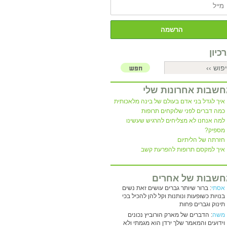
כיון
שבות אחרונות שלי
איך לגדל בני אדם בעולם של בינה מלאכותית
כמה דברים לפני שלוקחים תרופות
למה אנחנו לא מצליחים להרגיש שעשינו
מספיק?
חזרתה של הליתיום
איך למקסם תרופות להפרעת קשב
שבות של אחרים
אסתי
: ברור שיותר גברים עושים זאת נשים
בנויות כשופעות ונותנות וקל להן להכיל בכי
תינוק וגברים פחות
משה
: הדברים של מארק הורוביץ נכונים
וידועים והמאמר שלך ירדן הוא מגמתי ולא