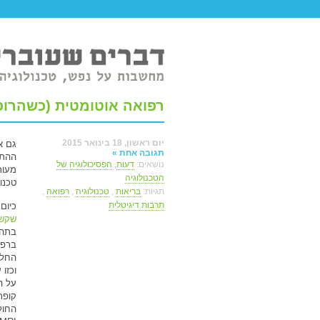
טר ברשת.
רפואה אוטומטית (כשהרופ
יום ראשון, 18 בינואר 2015
גם א
תגובה אחת »
ההתמ
נושאים:
דעות
,
הפסיכולוגיה של
מעור
הטכנולוגיה
טכנול
תגיות:
בריאות
,
טכנולוגיה
,
רפואה
,
תרבות דיגיטלית
כיום
שקשו
בתהל
ברפו
החלט
וכזו
על ה
קופת
החול