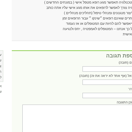
כנולגיה תאפשר מגע רופא מטפל אישי ( במונחים החדשים )
יה צורך לאפשר לרופאים את אותו מגע אישי עליו אתה כותב
יצור מנגנונים ומנהלי טיפול (תהליכים מנהליים )
רים שאינם רופאים ״שינקו ״ עבור הרופאים זמן
אפשר להם להיות עם המטופלים או אז נעמוד
 כך אנחנו – המטופלים לאמפטיה , יחס ולנגיעה
ישית
פת תגובה
ע
ש
 (חובה)
צ
ה
אל (אף אחד לא יראה את זה) (חובה)
ל
א
ר
שא
כן התגובה