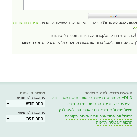
קטור, למה לא ענית?
כדי להבין איך אני עונה לשאלות קראו את
מדיניות התשובות
י
.
עדכן אותי בדואר אלקטרוני על תגובות נוספות לרשימה זו
כן, אני רוצה לקבל צרור מחשבות מרוכזות ולהירשם לרשימת התפוצה!
נושאים שכדאי לחשוב עליהם
מחשבות ישנות
מחשבות לפי חודש
ADHD
אינטרנט
בריאות
בריאות הנפש
דאגה
דיכאון
הפרעת קשב וריכוז
התנהגות
חרדה
טיפול
טיפול פסיכולוגי
טיפול פסיכיאטרי
טכנולוגיה
לחץ
מחשבות לפי נושא
פסיכולוגיה
פסיכיאטר
פסיכיאטריה
תקשורת
תרבות דיגיטלית
תרופות