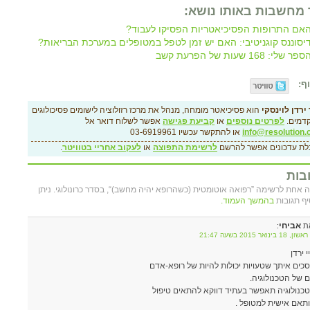
 מחשבות באותו נושא:
אם התרופות הפסיכיאטריות הפסיקו לעבוד?
יסוננס קוגניטיבי: האם יש זמן לטפל במטופלים במערכת הבריאות?
ספר שלי: 168 שעות של הפרעת קשב
ף:
ירדן לוינסקי
הוא פסיכיאטר מומחה, מנהל את מרכז רזולוציה לישומים פסיכולוגים
דמים.
לפרטים נוספים
או
קביעת פגישה
אפשר לשלוח דואר אל
info@resolution.c
או להתקשר עכשיו 03-6919961
לת עדכונים אפשר להרשם
לרשימת התפוצה
או
לעקוב אחריי בטוויטר
.
בות
 אחת לרשימה ”רפואה אוטומטית (כשהרופא יהיה מחשב)“, בסדר כרונולוגי. ניתן
יף תגובות
בהמשך העמוד.
אביחי
ת
:
18 בינואר 2015 בשעה 21:47
י ירדן
כים איתך שטעויות יכולות להיות של רופא-אדם
ם של הטכנולוגיה.
כנולוגיה תאפשר בעתיד דווקא להתאים טיפול
תאם אישית למטופל .