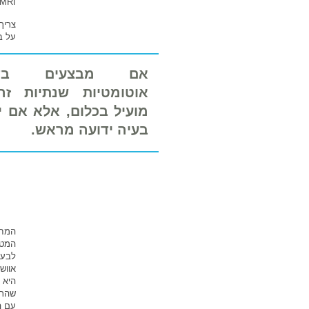
MRI ואומרות לנו איפה הגידול ומה השלב שלו
צריך
על בס
אם מבצעים בדי
אוטומטיות שנתיות ז
מועיל בכלום, אלא אם י
בעיה ידועה מראש.
המחש
המטו
לבעי
אווש
היא 
שהרו
עם ה