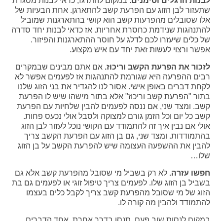
לבנות הרגלים וסימנים.
במקום להתרגז, כדאי לבנות מסגרת
שתעזור לבן הזוג עם הפרעת קשב להתארגן. אחת הבעיות של
אלו שסובלים מהפרעות קשב הוא קושי בהתארגנות שמוביל
להתנהגות שנידמת כחסרת אחריות. אז כדאי לבנות יחד סדרה
של כלים שיעזרו לכם לדלג על חוסר ההתארגנות והפיזור.
אפשר ורצוי לעשות זאת יחד עם איש מקצוע.
לזכור את הפרעת הקשב וריכוז.
אם אתם מבינים שבמקרים
רבים ההפרעה היא שגורמת להתנהגות אז לפעמים אפשר לא
לקחת דברים באופן אישי. אסור לנו להגדיר את בני הזוג שלנו
בתור "הפרעת קשב וריכוז" אלא בתור מישהו שיש לו הפרעת
קשב. ומצד שני, אם ננסה לפעמים להבין שלחיות עם הפרעת
קשב כל יום וכל הזמן גורם למצוקה ולסבל אולי נכעס פחות.
אולי אם נבין איך זה להתמודד עם הקושי נוכל לעזור לבן הזוג
בהתמודדות. ומצד שני, גם בן הזוג עם הפרעת הקשב צריך
להבין את ההשפעה העצומה שיש להפרעת הקשב על בן הזוג
שלו…
חפשו עזרה.
לא רק בשביל מי שסובל מהפרעת קשב אלא גם
בשביל בן הזוג שלו. לפעמים צריך טיפול זוגי או לפעמים גם בת
הזוג של מי שסובל מהפרעת קשב צריך לקבל כלים בעצמו
להתמודד ולהבין מה קורה לו.
במקום לנסות שוב פעם, תנסו בדרך אחרת. אחד הדברים