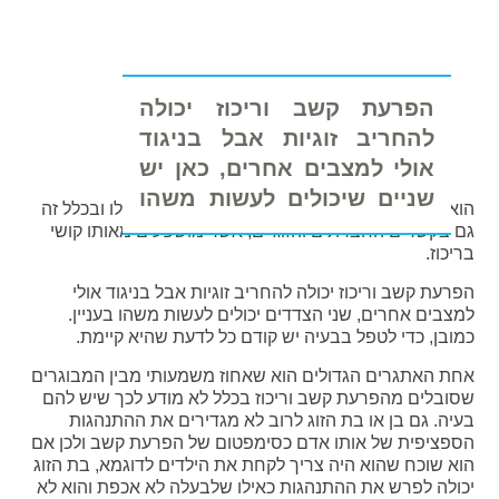
הפרעת קשב וריכוז יכולה
להחריב זוגיות אבל בניגוד
אולי למצבים אחרים, כאן יש
שניים שיכולים לעשות משהו
הוא צריך להתמודד איתה בכל היבט של החיים שלו ובכלל זה
בעניין
גם בקשרים החברתים והזוגיים, אשר מושפעים מאותו קושי
בריכוז.
הפרעת קשב וריכוז יכולה להחריב זוגיות אבל בניגוד אולי
למצבים אחרים, שני הצדדים יכולים לעשות משהו בעניין.
כמובן, כדי לטפל בבעיה יש קודם כל לדעת שהיא קיימת.
אחת האתגרים הגדולים הוא שאחוז משמעותי מבין המבוגרים
שסובלים מהפרעת קשב וריכוז בכלל לא מודע לכך שיש להם
בעיה. גם בן או בת הזוג לרוב לא מגדירים את ההתנהגות
הספציפית של אותו אדם כסימפטום של הפרעת קשב ולכן אם
הוא שוכח שהוא היה צריך לקחת את הילדים לדוגמא, בת הזוג
יכולה לפרש את ההתנהגות כאילו שלבעלה לא אכפת והוא לא