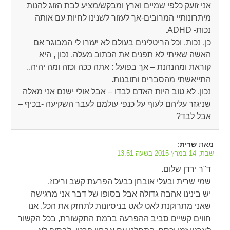
אני זועק כלפי שמיים וארץ ומבקש/מציע לבת הזוג להנות
מיתרונותיי המרובים-אך לעזור לשנינו לחיות עם אותה
נכות- ADHD.
כן, נכות. וכל הריטלינים בעולם לא יעזרו לי המבוגר אם
האשה שאיתי לא תפנים את הכתוב מעלה. נכון , היא
קוראת ומהנהנת – אך בפועל : אתה ככה וכזה ומה יהיה..
התייאשתי מהסברים ותובנות.
נכון, לא טוב היות האדם לבדו – אבל אולי ישנם אני מאלה
שניגזר עליהם לעוף על כנפי עולמם לעבר השקיעה -בכיף –
אבל לבד?
מאת
:
שרית
שבת, 14 במרץ 2015 בשעה 13:51
ד"ר ירדן שלום.
שמי שרית ובעלי אובחן כבעל הפרעת קשב וריכוז.
יש בינינו אהבה גדולה אבל בסופו של דבר אני מרגישה
שאני מתרוקנת לאט לאט בניסיונות לתחזק את הכל. אנו
חווים קשיים סביב ההפרעה ברמת התקשורת, בכל הקשור