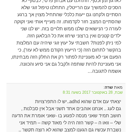
לארגון זמן וכסף. התחלנו עם אבחון פרטי, לבסוף לא
הסכים להמשיך עם הרייטלין, התחלנו טיפול זוגי שלא
הסתיים ולקחנו גם ייעות כלכלי שהתחיל מצוין אך ברגע
שהסתיים המצב חזר לקדמותו. זה מעייף אותי ואני זקוקה
לעזרה כי הנישואים שלנו ממש תלויים בזה. יש לנו שני
ילדים קטנים ואין ברצוני שיחוו את כל הבלאגן הזה.
למי ניתן לפנות? חשבתי על יעוץ זוגי שיהיה עם המלצות
בהקשר לתחום הזה (כי הייעוץ הקודם ממש לא עזר), כי
הפעם אני לא מעוניינת לפתור רק את החלק הזה מבחינתו,
אני מעוניינת להיות שותפה ולקבל גם אני סיוע והכוונה.
אשמח לתגובה…
מאת
:
שרה
שבת, 28 באוקטובר 2017 בשעה 8:31
יצאתי עם אדם שהוא adhd..יש לו התפרצויות
גם לעג .. אנחנו אוהבים אחד תשני אבל אין סבלנות ,
חושב תמיד שאני מנסה לפגוע בו -שאני אומרת את הדעה
שלי – וואו ה – קשר הזה היה לי מאוד קשה – תמיד אני
נשברת עכשיו גם הגענו למצב שהוא לא רוצה תקשר ..