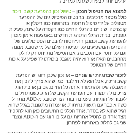
יעילים יותר לבעיות שגרמו למריבה.
למצוא את הטיפול הנכון
–
טיפול נכון בהפרעת קשב וריכוז
כולל מספר מרכיבים. בהבטים הפיסיולוגים של ההפרעה
מטפלים על ידי טיפול תרופתי בתרופות כמו ריטלין או
קונצרטה, שינויים בהרגלי החיים כמו הקפדה על שינה, פעילות
גופנית, ובניית הרגלי התנהגות חדשים באמצעות אימון מוכוון
להפרעת קשב, וכמובן התייחסות להבטים הפסיכולוגים של
ההפרעה המשפיעים על תפיסת העולם של מי שסובל ממנה
וגם על יחסיו עם הסביבה. אם הטיפול מתייחס רק לחלק
מההבטים האלו אז הוא יהיה מוגבל ביכולתו להשפיע על איכות
החיים של המטופל.
לזכור שבזוגיות יש שניים
– אז נכון שלבן הזוג יש הפרעת
קשב וריכוז, אבל הוא לא חי לבד. כמו שהוא צריך להבין את
המגבלה שלו ולהתמודד איתה כל החיים, גם בן או בת הזוג
צריכים להתמודד עם הפרעת הקשב של הזוג. כשמתחילים
לעבוד על הזוגיות, פעמים רבות הצד שסובל מ-ADD מתחיל
כשהוא כבר עם רגשות נחיתות, או עמדה מתגוננת בגלל שהוא
רגיל שהוא לא בסדר. אחד הכללים החשובים כאן הוא להקפיד
מצד אחד
כן
להטיל אחריות גם על בן הזוג עם ה-ADD ומצד
שני גם לחלוק באחריות לפתרון.