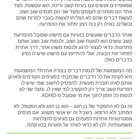
שמאפיינים אנשים עם בעיות קשב וריכוז, הוא עקשנות. מצד
אחד הם מוותרים לעצמם ומצד שני הם מנסים שוב ושוב
לעשות דברים שהם לא הצליחו לעשות בעבר למרות שהם
נכשלים. כאילו רק כוח רצון יפתור את ההפרעה.
ואחד הדברים שאנשים בזוגיות עם מישהו שסובל מהפרעת
קשב עושים הוא לטעות שוב ושוב, ולנסות שוב ושוב אותם
פתרונות. כדאי לעצור לרגע ולנסות משהו אחר, דרך אחרת
לפתור את הבעיה, אולי להתייעץ עם מישהו שיש לו נסיון
בדברים כאלו.
מה המשמעות של לנסות דברים בצורה אחרת? המשמעות
היא לקחת את כל הדברים שכתבתי בסעיפים הקודמים ולארגן
אותם לאיזו תוכנית מעשית. להפסיק לחשוב שמי שיש לו
הפרעת קשב צריך רק להקשיב למי שאין לו, ומצד שני לא
לנסות כל הזמן לחנך את מי שסובל מ-ADHD.
זה גם לא התפקיד של בן הזוג – הוא בן הזוג ולא המטפל, לא
המחנך ולא הרופא. בשביל זה יש אנשי מקצוע. אם מנסים
אסטרטגיות אחרות לפעמים גם מגיעים להצלחות
משמעותיות. לכן לא כדאי לוותר על הזוגיות בכזו קלות.
נושאים:
מחלה
,
קשב וריכוז