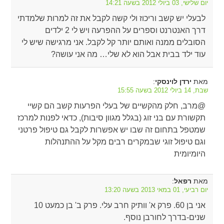
יום שלישי, 03 ביולי 2012 בשעה 14:21
לבעלי יש קשב וריכוז ולי קשה לקבל את זה למרות שלמדתי
דרך האנטרנט וספרים על ההפרעה ויש לי 2 ילדים
הסובלים ממנה ואותם יותר קל לקבל. אני מרגישה שיש לי
עוד ילד בבית אבל הוא לא שלי… מה אני עושה?
מאת
:
ירדן לוינסקי
שבת, 14 ביולי 2012 בשעה 15:55
@מרב, חלק מהקשיים של בעלי הפרעות קשב הם קשיי
תקשורת עם בני זוג (בגלל מגוון סיבות), כדאי לפנות למרכז
שמטפל בתחום זה שבו יש אפשרות לקבל גם טיפול פרטני
וגם טיפול זוגי שבמקרים רבים מקל על ההתנהלות
היומיומית
מאת
:
רפאל
יום רביעי, 01 במאי 2013 בשעה 13:20
אני בן 60. פרק א' וותיק חרב עלי. פרק ב' בן כמעט 10
שנים-בדרך לחורבן נוסף.