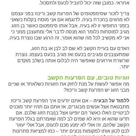
אחראי. כמובן שזה יכול להוביל לכעס ולתסכול.
צריך לזכור שסימפטומים של הפרעת קשב וריכוז בפני עצמם
לא מהווים בהכרח בעיה. לדוגמא אם אני מוסח בקלות כשאני
בזמני החופשי זו לא בעיה. אבל אותו סימפטום כאשר בן הזוג
מגיב למוסחות כלומר הוא מנסה לדבר אלי ומתעצבן ממני כי
אני לא מקשיב לכל מה שהוא אומר, זה הרגע שבו נוצרת בעיה.
האדם עם בעיית הקשב לא שם לב לבן או בת הזוג,
שמתעצבנים ומגיבים בכעס ואז מגיב בכעס בעצמו. נוצרת
שרשרת אירועים שאפשר היה לבלום אותה בשלב מוקדם
יותר.
זוגיות טובים, עם הפרעות הקשב
מה אפשר לעשות על מנת לחזק את הזוגיות כשלאחד או שניים
מבני הזוג יש הפרעת קשב וריכוז?
ללמוד על הבעיה
– אם אתם יודעים איך הפרעת קשב וריכוז
מתבטאת אצל אנשים מבוגרים, אז אתם גם תהיו יותר מוכנים
לביטויים האלו כאשר הם יופיעו אצל בן/בת הזוג שלכם. אם
תדעו שהוא או היא לא שמים לב למה שאמרתם בגלל הפרעת
הקשב שלהם, זה אולי לא ימנע מכם לכעוס, אבל אולי יעזור
לכם לכוון אותו למקומות נכונים יותר – כמו למציאת פתרונות