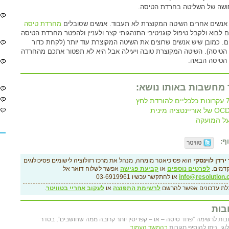
שה של השליטה בחרדת הטיסה.
אנשים אחרים השיטה המקוצרת לא תעבוד. אנשים שסובלים
מחרדת טיסה
ים לבוא ולקבל טיפול קוגניטיבי התנהגותי קצר ולעניין ולהפטר מחרדת הטיסה
. כמובן שיש אנשים שרוצים את השיטה המקוצרת עוד יותר (לקחת כדור
 הטיסה). השיטה המקוצרת טובה ויעילה אבל היא לא תפטור אתכם מהחרדה
 הטיסה הבאה.
 מחשבות באותו נושא:
ות כלכליים להורדת לחץ
O של אוריינטציה מינית
ל המועקה
ף:
ירדן לוינסקי
הוא פסיכיאטר מומחה, מנהל את מרכז רזולוציה לישומים פסיכולוגים
דמים.
לפרטים נוספים
או
קביעת פגישה
אפשר לשלוח דואר אל
info@resolution.c
או להתקשר עכשיו 03-6919961
לת עדכונים אפשר להרשם
לרשימת התפוצה
או
לעקוב אחריי בטוויטר
.
בות
גובות לרשימה ”פחד טיסה – או – קפריסין יותר קרובה ממה שחושבים“, בסדר
לוגי. ניתן להוסיף תגובות
בהמשך העמוד.