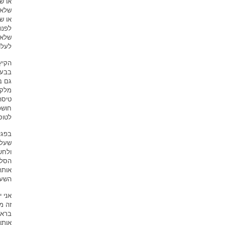
או ש
שלאד
או ש
לפנו
שלאח
לעלו
הקיץ
בבעי
גם ב
מלקב
טיסה
חושפ
לטוס
בפגי
שעלי
ולחש
הסלו
אותה
השעו
אני 
זה מ
בראש
אותו