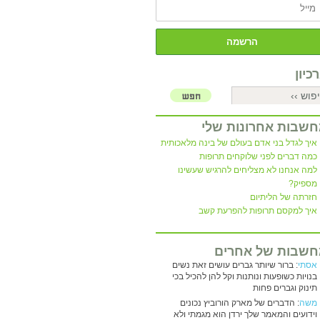
כיון
שבות אחרונות שלי
איך לגדל בני אדם בעולם של בינה מלאכותית
כמה דברים לפני שלוקחים תרופות
למה אנחנו לא מצליחים להרגיש שעשינו
מספיק?
חזרתה של הליתיום
איך למקסם תרופות להפרעת קשב
שבות של אחרים
אסתי
: ברור שיותר גברים עושים זאת נשים
בנויות כשופעות ונותנות וקל להן להכיל בכי
תינוק וגברים פחות
משה
: הדברים של מארק הורוביץ נכונים
וידועים והמאמר שלך ירדן הוא מגמתי ולא