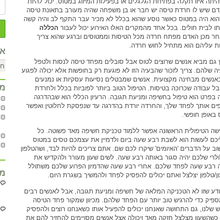
היתה איזו תקלה בפתיחת הגלגלים או בפעילות המיזוג במטוס. יכול להיות
ם שיש לו חרדת טיסה יש חבר או בן משפחה שהיה מעורב בתאונת טיסה
הוא היה במטוס כאשר נוסע שהוא בכלל לא מכיר עבר התקף לב והיה קשה
תו לבית חולים. בכל אחד מהמקרים האלו האירוע יכול לעבור
הכללה
ר מכן האדם מפתח חרדה מכל הטיסות וממטוסים וברגע שהוא צריך
ת עליהם הוא מתחיל לחוש חרדה.
אר
 גם מביא אנשים שרוצים לטוס אבל סובלים מפחד טיסה לנסות ולטפל
ה שלהם. צריך לזכור שהבעיה הזו לא פוגעת רק בחופשות אלא יכולה לפגוע
אנשים מבחינה מקצועית. אנשים שמבטלים נסיעות עסקיות או נמנעים
מח
ל עבודה שכרוכה בטיסות. הטיפול הטוב ביותר לפוביות בכלל ולחרדת
 בפרט הוא טיפול בחשיפה ומניעת תגובה. הרעיון הכללי הוא שבהדרגה
ים אותך לפחד שלך, והחרדה יורדת בהדרגה עד שנפסקת לחלוטין ואפשר
 באופן חופשי.
שה הטיפולית הראשונה אפשר ללמוד טכניקת חשיפה מאד פשוטה. כל
כם לעשות הוא לשבת רבע שעה ביום ולדמיין את עצמכם טסים במטוס
וב על הדברים 'האיומים' שיקרו לכם שם. אתם צריכים להיות לבד, ושהטלפון
לרי שלכם יהיה סגור באותה רבע שעה. לשים שעון מעורר ולהקדיש את
 רבע שעה לפחד שלכם. אחרי רבע שעה שהדמיון הפרוע שלכם משתולל
מח
ן/טלפון יצלצל ואתם יכולים להפסיק לפחד ולהמשיך בשגרת היום.
יודע שזו לא הטכניקה המלאה של חשיפה ומניעת תגובה, אבל לאנשים רבים
ספיק כדי להרגיש טוב יותר עם הפחד שלהם. מכיוון שמקור פחד הטיסה
 שלנו, גם התחושה שאנחנו יכולים להפעיל אותו כשאנחנו רוצים ולהפסיק
 כשהשעון מצלצל חזקה מאד ויכולה אצל אנשים מסויימים להחזיר להם את