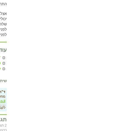
התחו
אצל 
יכול
שלהם
לפני
לפני
עוד
7 עקרונ
CD
ע
שיתו
ד"ר 
מתק
o.il
לקב
תגו
2 ת
כרונו