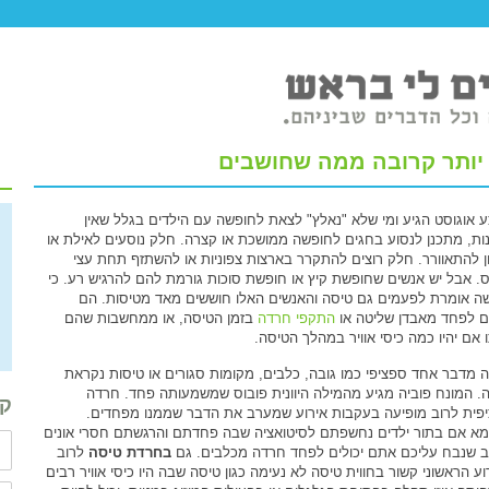
 יותר קרובה ממה שחושבים
 אוגוסט הגיע ומי שלא "נאלץ" לצאת לחופשה עם הילדים בגלל שאין
נות, מתכנן לנסוע בחגים לחופשה ממושכת או קצרה. חלק נוסעים לאילת או
ן להתאוורר. חלק רוצים להתקרר בארצות צפוניות או להשתזף תחת עצי
ס. אבל יש אנשים שחופשת קיץ או חופשת סוכות גורמת להם להרגיש רע. כי
ה אומרת לפעמים גם טיסה והאנשים האלו חוששים מאד מטיסות. הם
ים לפחד מאבדן שליטה או
התקפי חרדה
בזמן הטיסה, או ממחשבות שהם
ו אם יהיו כמה כיסי אוויר במהלך הטיסה.
 מדבר אחד ספציפי כמו גובה, כלבים, מקומות סגורים או טיסות נקראת
ה. המונח פוביה מגיע מהמילה היוונית פובוס שמשמעותה פחד. חרדה
קב
פית לרוב מופיעה בעקבות אירוע שמערב את הדבר שממנו מפחדים.
מא אם בתור ילדים נחשפתם לסיטואציה שבה פחדתם והרגשתם חסרי אונים
 שנבח עליכם אתם יכולים לפחד חרדה מכלבים. גם
בחרדת טיסה
לרוב
וע הראשוני קשור בחווית טיסה לא נעימה כגון טיסה שבה היו כיסי אוויר רבים