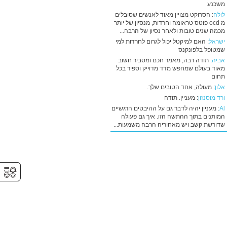
משכנע
לולה
: הסרוקט מצויין מאוד לאנשים שסובלים
מ ocd פוטס טראומה וחרדות, מנסיון של יותר
מכמה שנים טובות ולאחר נסיון של הרבה...
ישראל
: האם למיקטל יכול לגרום לחרדות למי
שמטופל בלפונקנס
אביה
: תודה רבה, מאמר חכם ומסביר חשוב
מאוד בעולם שמחפש מדד מדוייק וספיר בכל
תחום
אלון
: מעולה, אחד הטובים שלך.
ורד מוסנזון
: מעניין. תודה
Al
: מעניין יהיה לדבר גם על ההיבטים הרגשיים
המותנים בתוך ההתשה הזו. איך גם פעולה
שדורשת קשב ויש מאחוריה הרבה משמעות...
⚥︎
⚥︎