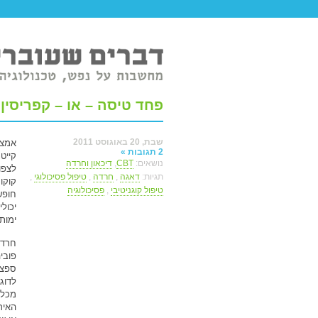
טר ברשת.
פחד טיסה – או – קפריסין
שבת, 20 באוגוסט 2011
אמצע
2 תגובות »
קייט
נושאים:
CBT
,
דיכאון וחרדה
לצפו
תגיות:
דאגה
,
חרדה
,
טיפול פסיכולוגי
,
קוקו
טיפול קוגניטיבי
,
פסיכולוגיה
חופש
יכול
ימות
חרדה
פובי
ספצי
לדוג
מכלב
האיר