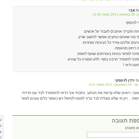
אבי
ת
:
2011 בשעה 21:02
 לוינסקי
ה וחבריך אוהבים לעבוד על אנשים
י מה שאתם כותבים אפשר לחשוב שרק
יעים אליכם ומייד כל הבעיות נפתרות.
ה רחוק מהאמת.
יכוי לפתור בעיות בעזרתכם שואף לאפס.
יכוי להפסיד הרבה כסף- ללא תמורה כל שהיא
עט ודאי !
ירדן לוינסקי
ת
:
ספטמבר 2011 בשעה 9:51
בי, רואים שלא קראת את הכתוב. כתבתי איך כדאי להתמודד לבד עם חרדת
סות… רק מי שלא מצליח לבד צריך לפנות לטיפול ויש כאמור כלים טובים לעזור
פת תגובה
ע
ש
 (חובה)
צ
ה