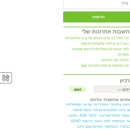
שבות אחרונות שלי
איך לגדל בני אדם בעולם של בינה מלאכותית
כמה דברים לפני שלוקחים תרופות
למה אנחנו לא מצליחים להרגיש שעשינו
מספיק?
חזרתה של הליתיום
איך למקסם תרופות להפרעת קשב
⚥︎
⚥︎
כיון
שאים שחשבתי עליהם
וזאק
עיתונות
התמודדות
קורונה
קומפולסיה
 וריכוז
מתבוננים פנימה
טיפול תרופתי
יגמה
טיפול קוגניטיבי
OCD
ADD
רפואה
ת
אובססיה
לחץ
דאגה
בריאות
ADHD
ולוגיה
התנהגות
הפרעת קשב וריכוז