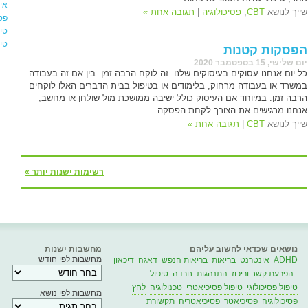
אי
שייך לנושא
CBT
,
פסיכולוגיה
|
תגובה אחת »
פס
טיפ
טיפ
הפסקות קטנות
יום שלישי, 15 בספטמבר 2020
כל יום אנחנו עסוקים בעיסוקים שלנו. זה לוקח הרבה זמן. בין אם זה בעבודה
במשרד או בעבודה מרחוק, בלימודים או בטיפול בבית הדברים האלו לוקחים
הרבה זמן. במיוחד אם העיסוק כולל ישיבה ממושכת מול שולחן או מחשב,
אנחנו מרגישים את הצורך לקחת הפסקה.
שייך לנושא
CBT
|
תגובה אחת »
רשימות ישנות יותר »
נושאים שכדאי לחשוב עליהם
מחשבות ישנות
מחשבות לפי חודש
ADHD
אינטרנט
בריאות
בריאות הנפש
דאגה
דיכאון
הפרעת קשב וריכוז
התנהגות
חרדה
טיפול
טיפול פסיכולוגי
טיפול פסיכיאטרי
טכנולוגיה
לחץ
מחשבות לפי נושא
פסיכולוגיה
פסיכיאטר
פסיכיאטריה
תקשורת