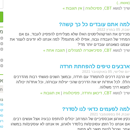
(more...)
שייך לנושא
CBT
,
פסיכולוגיה
|
אין תגובות »
למה אתם עובדים כל כך קשה?
שבת, 05 במרץ 2022
מח
מכירים את הוורקוהוליסטים האלו שלא מצליחים להפסיק לעבוד, גם אם
המחיר של העבודה גבוה, אפילו לא מתגמל? למה אנחנו לא יודעים לעצור את
עצמנו כשאנחנו עובדים יותר מדי?
שייך לנושא
CBT
,
פסיכיאטריה למנהלים
|
תגובה אחת »
ארבעים טיפים להפחתת חרדה
יום שלישי, 05 באוקטובר 2021
יש הרבה דרכים להתמודד עם חרדה, ובמשך השנים פגשתי רבות מהדרכים
אר
הללו. לכל אחד/ת יש את הדרכים שהכי יעילות עבורו/ה, וכל אחד/ת יכול/ה
למצוא דרך משלו/ה.
שייך לנושא
CBT
,
דיכאון וחרדה
,
פסיכולוגיה
|
אין תגובות »
נו
פר
למה לפעמים כדאי לנו לסדר?
קשב
שבת, 04 בספטמבר 2021
סט
נקיון וארגון אובססיביים של המרחב יכולים להתפס כבעיה אצל אנשים רבים.
רש
אם אנחנו כל הזמן עסוקים/ות בלסדר ולארגן, אז אנחנו לא עוסקים/ות במשהו
טכנ
אחר, שיכול להיות חשוב לא פחות.