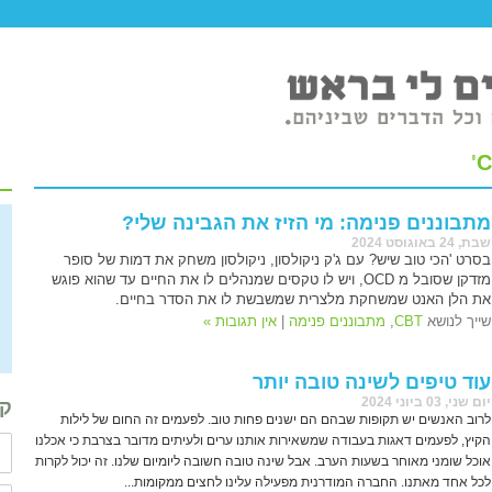
'
C
מתבוננים פנימה: מי הזיז את הגבינה שלי?
שבת, 24 באוגוסט 2024
בסרט 'הכי טוב שיש? עם ג'ק ניקולסון, ניקולסון משחק את דמות של סופר
מזדקן שסובל מ OCD, ויש לו טקסים שמנהלים לו את החיים עד שהוא פוגש
את הלן האנט שמשחקת מלצרית שמשבשת לו את הסדר בחיים.
שייך לנושא
CBT
,
מתבוננים פנימה
|
אין תגובות »
עוד טיפים לשינה טובה יותר
יום שני, 03 ביוני 2024
קב
לרוב האנשים יש תקופות שבהם הם ישנים פחות טוב. לפעמים זה החום של לילות
הקיץ, לפעמים דאגות בעבודה שמשאירות אותנו ערים ולעיתים מדובר בצרבת כי אכלנו
אוכל שומני מאוחר בשעות הערב. אבל שינה טובה חשובה ליומיום שלנו. זה יכול לקרות
לכל אחד מאתנו. החברה המודרנית מפעילה עלינו לחצים ממקומות...