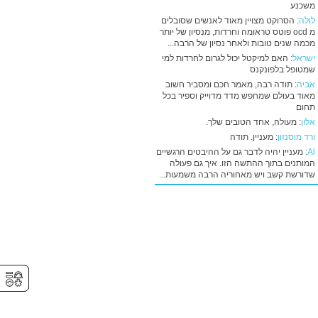
משכנע
לולה
: הסרוקט מצויין מאוד לאנשים שסובלים
מ ocd פוטס טראומה וחרדות, מנסיון של יותר
מכמה שנים טובות ולאחר נסיון של הרבה...
ישראל
: האם למיקטל יכול לגרום לחרדות למי
שמטופל בלפונקנס
אביה
: תודה רבה, מאמר חכם ומסביר חשוב
מאוד בעולם שמחפש מדד מדוייק וספיר בכל
תחום
אלון
: מעולה, אחד הטובים שלך.
ורד מוסנזון
: מעניין. תודה
Al
: מעניין יהיה לדבר גם על ההיבטים הרגשיים
המותנים בתוך ההתשה הזו. איך גם פעולה
שדורשת קשב ויש מאחוריה הרבה משמעות...
⚥︎
⚥︎