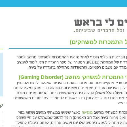
ל התמכרות למשחקים)
ן הבריאות העולמי הוסיף לאחרונה את ההתמכרות למשחקי מחשב לספר
ההגדרות של המחלות (ICD11). המטרה של ספר ההגדרות היא לעזור לאנשים
ודד עם מצבים רפואיים, והתמודדות מתחילה בהגדרה של בעיה.
התמכרות למשחקי מחשב (Gaming Disorder)
ם עדיין מתקיים ויכוח אם מדובר באמת בהפרעה שאפשר לזהות ולהבחין
 לבין הפרעות אחרות, יש מדינות שמכירות בתופעה כבר מזמן ונאלצו לפתח
ת טיפול בגלל שאצלן הבעיה היתה משמעותית יותר. מדינות מדינות מזרח
תיות כמו דרום קוריאה וסין היו הראשונות להתמודד עם דיווחים משמעותיים
בעיה.
קב
רות למשחקי מחשב
מופיעה
כאשר שימוש במשחקי מחשב (שהוא נפוץ
ואינו מהווה בעיה אצל רוב האנשים) הופך לדפוס שמשתלט על חיי השחקן
הוא מתחיל לפגוע ביחסים שלו עם אנשים אחרים, לפגום ביכולת לתפקד