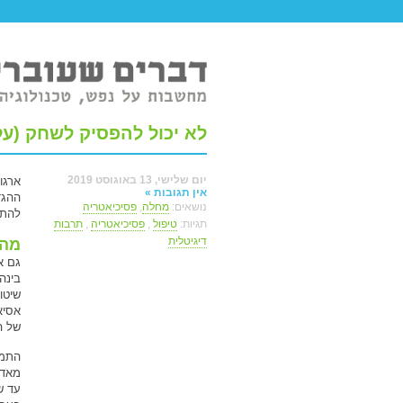
טר ברשת.
לא יכול להפסיק לשחק (ע
יום שלישי, 13 באוגוסט 2019
ארגו
אין תגובות »
נושאים:
מחלה
,
פסיכיאטריה
להתמ
תגיות:
טיפול
,
פסיכיאטריה
,
תרבות
דיגיטלית
מהי 
גם א
בינה
שיטו
אסיא
של ה
התמכ
מאד 
עד ש