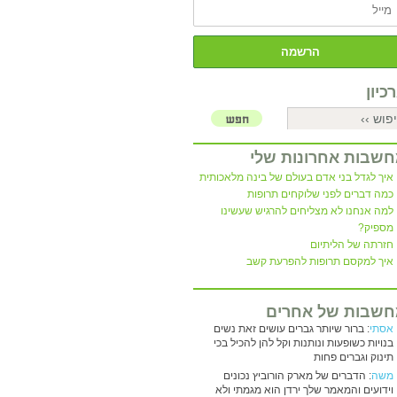
כיון
שבות אחרונות שלי
איך לגדל בני אדם בעולם של בינה מלאכותית
כמה דברים לפני שלוקחים תרופות
למה אנחנו לא מצליחים להרגיש שעשינו
מספיק?
חזרתה של הליתיום
איך למקסם תרופות להפרעת קשב
שבות של אחרים
אסתי
: ברור שיותר גברים עושים זאת נשים
בנויות כשופעות ונותנות וקל להן להכיל בכי
תינוק וגברים פחות
משה
: הדברים של מארק הורוביץ נכונים
וידועים והמאמר שלך ירדן הוא מגמתי ולא