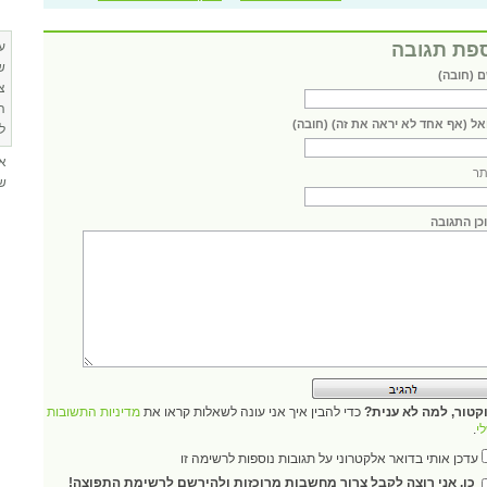
פת תגובה
ע
ש
 (חובה)
צ
ה
אל (אף אחד לא יראה את זה) (חובה)
ל
א
ר
שא
כן התגובה
קטור, למה לא ענית?
כדי להבין איך אני עונה לשאלות קראו את
מדיניות התשובות
י
.
עדכן אותי בדואר אלקטרוני על תגובות נוספות לרשימה זו
כן, אני רוצה לקבל צרור מחשבות מרוכזות ולהירשם לרשימת התפוצה!