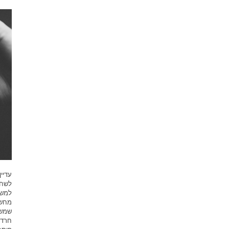
עדיי
לשחק
למשח
מחשב
שמשח
חרדו