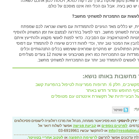
פיתחו שאלון מקוון שלוקח בערך 20 דקות למלא, ויכולות לכוון אתכם לשאלה
יש כאן בעיה. אבל גם הכלי הזה איננו מוסכם על כולם.
עשות עם התמכרות למשחקי מחשב?
ת, יש כללים מאד הגיוניים להתמודדות עם מישהו שנראה לכם שמפתח
רות למשחקי מחשב. רצוי לפעול בהדרגה לצמצם את זמן המשחק ולהוסיף
נויות לאינטראקציה עם הסביבה. כדאי לפנות לאנשי מקצוע ולהתייעץ איתם
להבין את המכור טוב יותר, וכדי לזהות דרכים שיעזרו לו להתמודד עם דפוסי
ק הפתולוגים. יש מחקרים שמראים ששימוש בכלים התנהגותיים וכלים
להתמודדות עם התמכרויות כמו ראיון מוטיבציוני או שיטות 12 צעדים מצליחים
ר לאנשים להתמודד טוב יותר עם התמכרויות למשחקי מחשב.
 מחשבות באותו נושא:
שיבים, חלק 6: תרופות ממריצות לטיפול בהפרעת קשב
וף החופש ומדור חדש באתר
ל הבעייתיות של תקשורת אינטרנט עם מטופלים
ף:
ירדן לוינסקי
הוא פסיכיאטר מומחה, מנהל את מרכז רזולוציה לישומים פסיכולוגים
דמים.
לפרטים נוספים
או
קביעת פגישה
אפשר לשלוח דואר אל
info@resolution.c
או להתקשר עכשיו 03-6919961
לת עדכונים אפשר להרשם
לרשימת התפוצה
או
לעקוב אחריי בטוויטר
.