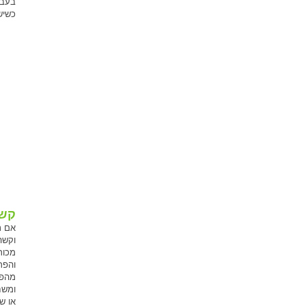
בעבו
כשיש
קשי
אם ת
וקשה
מכור
והפר
מהפר
או ש