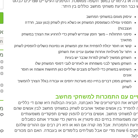
דה או בלימודים במשך תקופה ממושכת. הסימנים העיקריים שצריכים לבלוט
 כבר הפרעת משחקי מחשב כוללים בין היתר:
עיסוק מוגזם במשחקי המחשב
תסמיני גמילה כשמופסק המשחק או כשלא ניתן לשחק (כגון עצב, חרדה
ועצבנות)
אר
סימני התרגלות – משך הזמן שנדרש לשחק כדי להרגיע את הצורך במשחק
מתארך
קושי או חוסר יכולת להפחית את זמן המשחק או נסיונות כושלים להפסיק לשחק
ויתור על פעילויות אחרות שפעם עניינו את השחקן
מח
השחקן ממשיך לשחק למרות שכבר יש בעיות
השחקן משקר לבני משפחתו או לאחרים לגבי דפוסי המשחק שלו
השימוש במשחק כדי להעלים מצבים שליליים כגון תחושות אשמה או חוסר
אונים
השחקן מסכן דברים בחייו כמו מערכות יחסים או עבודה בגלל הצורך להמשיך
לשחק
ים עם התמכרות למשחקי מחשב
קראו את הקריטריונים של האבחנה, הבעיה הבולטת היא שהם די כלליים
מח
 להפריד בין אנשים שמאד אוהבים לשחק במשחקי מחשב לבין אנשים שהם
ים למשחקי מחשב. אנשים צריכים להפגין קשיים תפקודיים משמעותיים
עה משמעותית בחיים כמו פיטורין או גירושין כדי שנגדיר אותם כסובלים
עת התמכרות. אבל מה קורה אם הוא או היא רק רבים עם ההורים שלהם
ומשחקים 6 שעות מדי יום אבל מצליחים בלימודים או בעבודה. האם הם מכורים
לא?