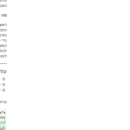
האם 
מה ל
ראשי
התמכ
הזדמ
כדי 
המשח
לעזו
עוד
מק
ס
ע
שיתו
ד"ר 
מתק
o.il
לקב