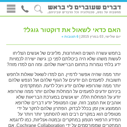
האם כדאי לשאול את דוקטור גוגל?
יום שלישי, 03 במרץ 2015 |
6 תגובות »
בחמש עשרה השנים האחרונות, מליונים של אנשים הצליחו
לעשות משהו שלא היה ביכולתם לפני כן: גישה ישירה לכמויות
ידע בלתי נגמרות בתחום הבריאות שלהם. ומה הם למדו מזה?
יותר ממה שהיה אפשר לדמיין. הם למדו לשאול שאלות ולחפש
תשובות. לפעמים הם יודעים על הגוף שלהם ועל הנפש שלהם
יותר ממה שהרופא שלהם יודע ויוכל לדעת. המתקדמים
ביניהם יודעים לפעמים על המחלות שלהם יותר ממה שהרופא
יודע על המחלות הללו. יש אנשים במערכת הבריאות שלא
אוהבים את המצב הזה, שבו המטופל יודע דברים שלרופא
הממוצע אין זמן בכלל לבדוק. הפתרון שלהם לחקר על ידי
מטופלים הוא במקרים רבים הוא להסתמך יותר ויותר על
המידע הרפואי הטמון במחקרים ובמטה-אנליזות, כמו לדוגמא
המחקרים שמפורסמים על ידי Cochrane Collaboration. אם