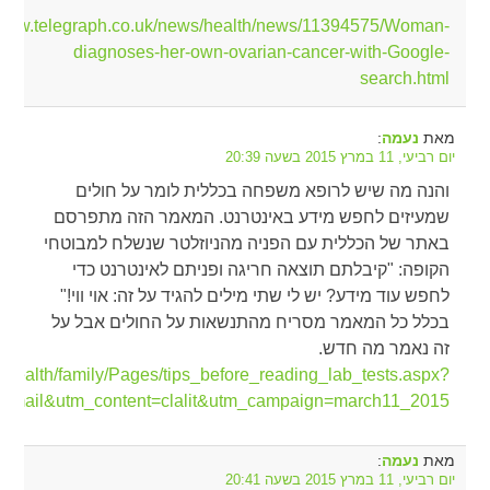
//www.telegraph.co.uk/news/health/news/11394575/Woman-
diagnoses-her-own-ovarian-cancer-with-Google-
search.html
מאת
:
נעמה
יום רביעי, 11 במרץ 2015 בשעה 20:39
והנה מה שיש לרופא משפחה בכללית לומר על חולים
שמעיזים לחפש מידע באינטרנט. המאמר הזה מתפרסם
באתר של הכללית עם הפניה מהניוזלטר שנשלח למבוטחי
הקופה: "קיבלתם תוצאה חריגה ופניתם לאינטרנט כדי
לחפש עוד מידע? יש לי שתי מילים להגיד על זה: אוי ווי!"
בכלל כל המאמר מסריח מהתנשאות על החולים אבל על
זה נאמר מה חדש.
our_health/family/Pages/tips_before_reading_lab_tests.aspx?
=email&utm_content=clalit&utm_campaign=march11_2015
מאת
:
נעמה
יום רביעי, 11 במרץ 2015 בשעה 20:41