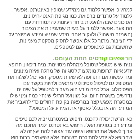
למה? כי אפשר ללמוד גם ממידע שמופץ באינטרנט. אפשר
ללמוד על טרנדים ברפואה, כמו מגיפת האנטי-חיסונים,
הסיכונים שבה ולהעלות ביחד רעיונות להתמודדות עם
התופעה. אפשר ללמוד על בעיות שמעניינות את הציבור
(השמנה מישהו?) ולעקוב אחרי מידע שמגיע ומידע שמיוצר על
ידי הציבור. מתוך כל אלו אפשר להסיק מסקנות מעניינות,
שחשובות גם למטופלים וגם למטפלים.
הרופאים קורסים תחת העומס.
נניח שיש מטופל שסובל ממחלה מסויימת, נניח דיכאון. הרופא
יודע איזה תרופות מומלצות לסוג זה של מחלה ואיזה מינונים
ומה לעשות אם התרופה לא עוזרת מספיק. הוא יכול לשלוח את
המטופל גם לטיפול פסיכולוגי מתאים ולהיות בקשר עם
הפסיכולוג. אבל כמה מידע הוא מעביר למטופל על שינויים
נדרשים בשגרת היום, על מזון ועל הרגלי שינה? כמה זמן יש לו
במסגרת מפגש קצר במרפאה בקופת החולים כדי להעביר את
המידע הזה או בכלל לאסוף את המידע על המטופל?
כאן הרשת יכולה להכנס. חיפוש באינטרנט יביא לכם טיפים
ומידע רב בסוגיות האלו. חיפוש באינטרנט ילמד אתכם מה
צריך לשאול את הרופא ואיפה עוד אפשר להתייעץ זה לא
שהרופא לא יודע לתת לכם תשובות, אלא שפעמים רבות הוא