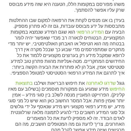
משהו מפורסם במקומות הללו, הטענה היא שזה מידע מבוסס
שרק עליו אפשר להסתמך.
בעידן בו אנו מנסים לקחת את הרפואה למקום שבו ההחלטות
מתבססות על ידע מבוסס עובדות, גם זה לא פתרון מספיק.
הבעיה עם
המידע הרפואי
הוא שגם המידע שנמצא במקומות
המקצועיים, הבטוחים לכאורה רב מכדי שאפשר יהיה לומר
בבטחה מה הוא הטיפול או האבחון האולטימטיבי. יש יותר מדי
מחקרים שמתפרסמים מדי שבוע כך שבכל מקרה אין דרך
לרופא שמקבל מידע רק בערוצים מקצועיים ללמוד את כל
החידושים המחקריים. מטה-אנליזות מהוות פתרון טוב למידע
סטטיסטי אמין, אבל הן לא פותרות את הבעיה הקשה ביותר:
איך לתרגם את המידע הרפואי הסטטיסטי למטופל הספציפי.
גוגל
שדרגו לאחרונה
את חיפוש הבריאות ושילבו
בתוצאות
החיפוש
מידע שמגיע גם ממקורות מוסמכים (בשילוב עם מאיו
קליניק). הפרוייקט המעניין מנסה לשלב בין סוגי מידע – אמין
יותר ואמין פחות. אבל המסר החשוב כאן הוא שיש כל מני סוגי
מידע, יש מידע רפואי מקצועי ויש מידע שנאסף על ידי גולשים
וכל סוגי המידע חשובים כדי להגיע לתמונה מלאה שרלוונטית
לאדם הבודד. זה לא מספיק לדעת את כל המאמרים
האחרונים, צריך לדעת גם מה המטופלים חושבים, מה הם
מרגישים ואיזה מידע אפשר לקבל מהם.