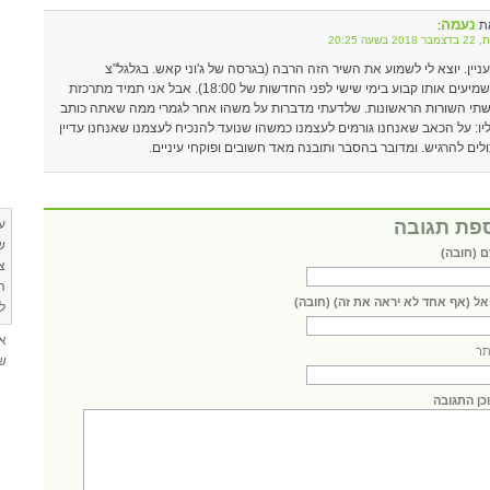
נעמה
ת
:
2018 בשעה 20:25
ניין. יוצא לי לשמוע את השיר הזה הרבה (בגרסה של ג'וני קאש. בגלגל"צ
משמיעים אותו קבוע בימי שישי לפני החדשות של 18:00). אבל אני תמיד מתרכזת
תי השורות הראשונות. שלדעתי מדברות על משהו אחר לגמרי ממה שאתה כותב
יו: על הכאב שאנחנו גורמים לעצמנו כמשהו שנועד להנכיח לעצמנו שאנחנו עדיין
ולים להרגיש. ומדובר בהסבר ותובנה מאד חשובים ופוקחי עיניים.
פת תגובה
ע
ש
 (חובה)
צ
ה
אל (אף אחד לא יראה את זה) (חובה)
ל
א
ר
שא
כן התגובה