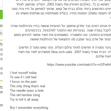
לשיר כשהוא בן 71, באלבום האחרון שלו בשנת 2002. הקליפ, שנחשב לאחד
פים המרגשים ביותר צולם בבית של קאש, שהפך למוזיאון על חייו והיה סגור
ה תקופה ומשלב תמונות מחייו. בקליפ משתתפת גם שותפתו ואשתו ג'ון
אר
פ אנחנו רואים גבר מזדקן שחושב על הטעויות שעשה בחייו וההחלטות שהיה
 לקבל בצורה שונה. בצעירותו הוא התמכר לאלכוהול, ברביטורטים
טמינים והסתבך עם המשטרה. כששומעים את השיר אפשר להרגיש ממש
צער של אדם בוגר שמבין מה התוצאות של ההחלטות שעשה.
מח
ג'ון קרטר נפטרה 4 חודשים לאחר צילום הקליפ, וג'וני קאש נפטר 3 חודשים
אחריה. הבית נשרף בשנת 2007. Nine inch nails ממשיכים לשיר את השיר
עות שלהם.
https://www.youtube.com/watch?v=vt1Pwfn
I hurt myself today
To see if I still feel
I focus on the pain
The only thing that's real
מח
The needle tears a hole
The old familiar sting
Try to kill it all away
But I remember everything