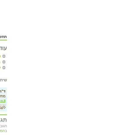
תחשב
עוד
ט
מ
ל
שיתו
ד"ר 
מתק
o.il
לקב
תגו
תגובה
בהמש