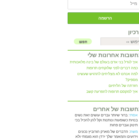
כיון
שבות אחרונות שלי
איך לגדל בני אדם בעולם של בינה מלאכותית
כמה דברים לפני שלוקחים תרופות
למה אנחנו לא מצליחים להרגיש שעשינו
מספיק?
חזרתה של הליתיום
איך למקסם תרופות להפרעת קשב
שבות של אחרים
אסתי
: ברור שיותר גברים עושים זאת נשים
בנויות כשופעות ונותנות וקל להן להכיל בכי
תינוק וגברים פחות
משה
: הדברים של מארק הורוביץ נכונים
וידועים והמאמר שלך ירדן הוא מגמתי ולא