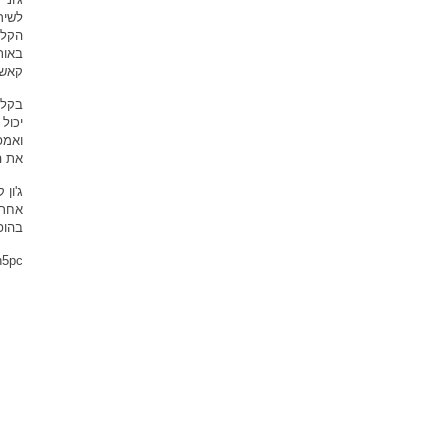
הקלי
באות
קאש.
בקלי
יכול
ואמפ
את ה
בהופ
h5pc