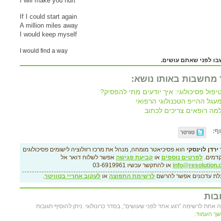
I will make you hurt
If I could start again
A million miles away
I would keep myself
I would find a way
ו לפני שאתם עושים.
 מחשבות באותו נושא:
יפול פסיכולוגי: איך יודעים מתי להפסיק?
עגל ההייפ הטכנולוגי הרפואי
מה רופאים צריכים לכתוב
ף:
ירדן לוינסקי
הוא פסיכיאטר מומחה, מנהל את מרכז רזולוציה לישומים פסיכולוגים
דמים.
לפרטים נוספים
או
קביעת פגישה
אפשר לשלוח דואר אל
info@resolution.c
או להתקשר עכשיו 03-6919961
לת עדכונים אפשר להרשם
לרשימת התפוצה
או
לעקוב אחריי בטוויטר
.
בות
 אחת לרשימה ”רגע אחד לפני שעושים“, בסדר כרונולוגי. ניתן להוסיף תגובות
ך העמוד.