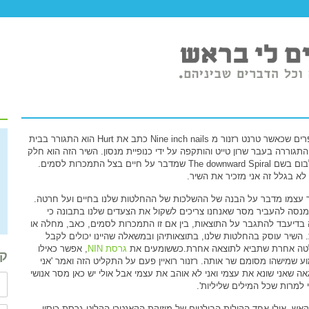
מספרים שכאשר טרנט רזנור מ Nine inch nails כתב את Hurt הוא התגורר בבית
התגוררה בעבר שרון טייט והותקפה על ידי כנופיית מנסון. השיר הזה הוא חלק
מאלבום בשם The downward Spiral שמדבר על חיים בצל התמכרות לסמים.
לא בגלל זה אני מזכיר את השיר.
 עצמו מדבר על הבנה של ההשלכות של ההחלטות שלנו בחיים ועל חרטה.
מנסה להעביר מסר שאנחנו צריכים לשקול את הצעדים שלנו בתבונה כי
בדיעבד להתגבר על התוצאות, בין אם זו התמכרות לסמים, כאב, מחלה או
. השיר עוסק בהחלטות שלנו, בתוצאותיהן ובמשאלה שהיינו יכולים לקבל
ה אחרת שתביא לתוצאה אחרת.כששומעים את
גרסת NIN
, אפשר כאילו
קב
ע שמישהו מסומם שר אותה. רזנור רואיין פעם על התקליט הזה ואמר 'אני
אה שאני שונא את עצמי ואני לא אוהב את עצמי אבל אולי יש כאן מסר אנושי
י למרות שכל המילים שליליות'.
י קאש, אולי אחד הקולות הבולטים של מוזיקת הקאנטרי הקליט גרסת כיסוי