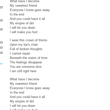
What have I become
My sweetest friend
Everyone I know goes away
In the end
And you could have it all
My empire of dirt
I will let you down
I will make you hurt
I wear this crown of thorns
Upon my liar's chair
Full of broken thoughts
I cannot repair
Beneath the stains of time
The feelings disappear
You are someone else
I am still right here
What have I become
My sweetest friend
Everyone I know goes away
In the end
And you could have it all
My empire of dirt
I will let you down