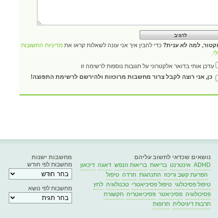
קטור, למה לא ענית?
כדי להבין איך אני עונה לשאלות קראו את
מדיניות התשובות
י
.
עדכן אותי בדואר אלקטרוני על תגובות נוספות לרשימה זו
כן, אני רוצה לקבל צרור מחשבות מרוכזות ולהירשם לרשימת התפוצה!
נושאים שכדאי לחשוב עליהם
מחשבות ישנות
מחשבות לפי חודש
ADHD
אינטרנט
בריאות
בריאות הנפש
דאגה
דיכאון
הפרעת קשב וריכוז
התנהגות
חרדה
טיפול
טיפול פסיכולוגי
טיפול פסיכיאטרי
טכנולוגיה
לחץ
מחשבות לפי נושא
פסיכולוגיה
פסיכיאטר
פסיכיאטריה
תקשורת
תרבות דיגיטלית
תרופות