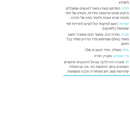
משכנע
לולה
: הסרוקט מצויין מאוד לאנשים שסובלים
מ ocd פוטס טראומה וחרדות, מנסיון של יותר
מכמה שנים טובות ולאחר נסיון של הרבה...
ישראל
: האם למיקטל יכול לגרום לחרדות למי
שמטופל בלפונקנס
אביה
: תודה רבה, מאמר חכם ומסביר חשוב
מאוד בעולם שמחפש מדד מדוייק וספיר בכל
תחום
אלון
: מעולה, אחד הטובים שלך.
ורד מוסנזון
: מעניין. תודה
Al
: מעניין יהיה לדבר גם על ההיבטים הרגשיים
המותנים בתוך ההתשה הזו. איך גם פעולה
שדורשת קשב ויש מאחוריה הרבה משמעות...