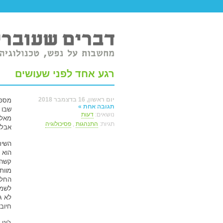
טר ברשת.
רגע אחד לפני שעושים
יום ראשון, 16 בדצמבר 2018
תגובה אחת »
שבו 
נושאים:
דעות
תגיות:
התנהגות
,
פסיכולוגיה
אבל 
השיר
הוא 
קשה 
מוות
החלט
לשמו
לא ג
חיוב
ג'ונ