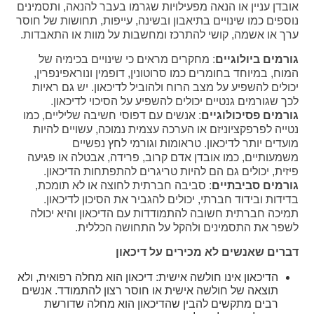
אובדן עניין או הנאה מפעילויות שגרמו בעבר להנאה, ותסמינים
נוספים כמו שינויים בתיאבון ובשינה, עייפות, תחושות של חוסר
ערך או אשמה, קושי להתרכז ומחשבות על מוות או התאבדות.
גורמים ביולוגיים
: מחקרים מראים כי שינויים בכימיה של
המוח, במיוחד בחומרים כמו סרוטונין, דופמין ונוראפינפרין,
יכולים להשפיע על מצב הרוח ולהוביל לדיכאון. יש גם ראיות
לכך שגורמים גנטיים יכולים להשפיע על הסיכוי לדיכאון.
גורמים פסיכולוגיים
: אנשים עם דפוסי חשיבה שליליים, כמו
נטייה לפרפקציוניזם או הערכה עצמית נמוכה, עשויים להיות
מועדים יותר לדיכאון. טראומות וגורמי לחץ נפשיים
משמעותיים, כמו אובדן אדם קרוב, פרידה, אבטלה או פגיעה
פיזית, יכולים גם הם להיות טריגרים להתפתחות הדיכאון.
גורמים סביבתיים
: סביבה חברתית לחוצה או לא תומכת,
בדידות ובידוד חברתי, יכולים להגביר את הסיכון לדיכאון.
תמיכה חברתית חשובה להתמודדות עם הדיכאון והיא יכולה
לשפר את התסמינים ולהקל על התחושה הכללית.
דברים שאנשים לא מכירים על דיכאון
הדיכאון אינו חולשה אישית: דיכאון הוא מחלה רפואית, ולא
תוצאה של חולשה אישית או חוסר רצון להתמודד. אנשים
רבים מתקשים להבין שהדיכאון הוא מחלה שדורשת