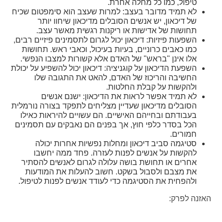
טיפול, כמו כל מחלה אחרת.
לא תמיד מדובר בעצב: למרות שעצב הוא סימפטום שכיח
של דיכאון, יש אנשים הסובלים מדיכאון שיחוו יותר
תחושות של אדישות או ריקנות רגשית מאשר עצב.
השפעות פיזיות: דיכאון יכול לגרום לתסמינים פיזיים רבים,
כמו כאבים כרוניים, בעיות בעיכול, וכאבי ראש. תחושות
אלו אינן "בראש" של האדם אלא קשורות למצבו הנפשי.
השפעת הדיכאון על קוגניציה: דיכאון יכול להשפיע על יכולת
החשיבה והריכוז של האדם, להאט את התגובה שלו
ולהקשות על קבלת החלטות.
לא תמיד אפשר לראות את הדיכאון: ישנם אנשים
הסובלים מדיכאון שעדיין מצליחים לתפקד בצורה נורמלית
בעבודתם ובחייהם האישיים. הם עשויים להיראות כאילו
הכל בסדר כלפי חוץ, אך בפנים הם נאבקים עם תסמינים
חמורים.
סטיגמה סביב דיכאון ומחלות נפשיות אחרות יכולה
להקשות על אנשים לפנות לעזרה. פחד ממה יחשבו
אחרים או תחושת בושה עלולה לגרום לאנשים להסתיר
את מצבם ולסבול בשקט. חשוב להעלות את המודעות
ולהפחית את הסטיגמה כדי לעודד אנשים לפנות לטיפול.
האזנה לפרק: