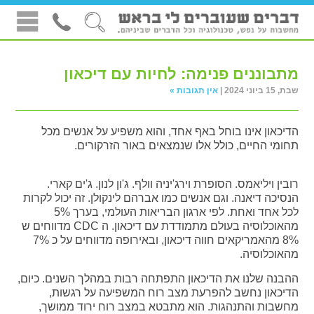
מתבוננים פנימה: לחיות עם דיכאון
שבת, 15 ביוני 2024 |
אין תגובות »
הדיכאון אינו בוחל באף אחד, והוא משפיע על אנשים מכל
תחומי החיים, כולל אלו שנמצאים באור הזרקורים.
רובין ויליאמס. הסופרת וירג'יניה וולף. ג'ון לנון. ג'ים קארי.
הנסיכה דיאנה. וגם אנשים כמו אברהם לינקולן. זה יכול לקרות
לכל אחד ואחת. לפי ארגון הבריאות העולמי, בערך 5%
מהאוכלוסיה בעולם מתמודדת עם דיכאון. ה CDC מדווחים ש
8% מהאמריקאים חווה דיכאון, ובאירופה מדווחים על כ 7%
מהאוכלוסיה.
ההבנה שלנו את הדיכאון התפתחה רבות במהלך השנים. כיום,
הדיכאון נחשב להפרעת מצב רוח המשפיעה על רגשות,
מחשבות והתנהגות. הוא מתבטא במצב רוח ירוד ממושך,