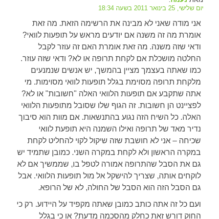
יום שלישי, 25 בינואר 2011 בשעה 18:34
אני מודה שאני לא מבינה את הרשימה הזאת. מה זאת
אומרת מה זה משנה אם יודעים מראש על תופעות לוואי?
ודאי שזה משנה. מה זאת אומרת האם זה עוזר לקבל
החלטה מושכלת אם לקחת תרופה או לא? ודאי שזה עוזר.
כמו שאתה בעצמך מציין בהמשך, יש אנשים שנמנעים
מלקחת תרופה מסוימת בגלל תופעות לוואי מסוימות. מי
אתה שתקבע אם תופעות הלוואי האלה "חשובות" או לא?
לפציינט הן חשובות. זה הגוף שלו שסובל מתופעות הלוואי
האלה. כל השיח הזה נגוע בהתנשאות. אם מוות הוא סיבוך
נדיר מאד של תרופה ואילו השמנה היא תופעת לוואי
שכיחה – אני לא חושבת שזה שיקול לקוי להחליט לקחת
במקרה הראשון ולא לקחת במקרה השני. כמובן שתמיד יש
גם את הסבל שהתרופה אמורה לטפל בו, שממשיך אם לא
לוקחים אותה, שצריך להישקל אל מול תופעות הלוואי. אבל
גם הסבל הזה הוא הסבל של החולה, לא של הרופא.
ועם כל זה אתה כותב כמובן שאתה מקפיד על היידוע. רק כי
החוק דורש זאת כחלק מהסכמה מדעת? או כי בגלל