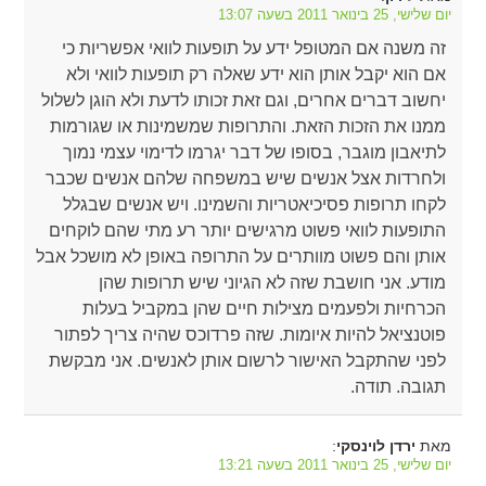
יום שלישי, 25 בינואר 2011 בשעה 13:07
זה משנה אם המטופל ידע על תופעות לוואי אפשריות כי
אם הוא יקבל אותן הוא ידע שאלה רק תופעות לוואי ולא
יחשוב דברים אחרים, וגם זאת זכותו לדעת ולא הוגן לשלול
ממנו את הזכות הזאת. והתרופות שמשמינות או שגורמות
לתיאבון מוגבר, בסופו של דבר יגרמו לדימוי עצמי נמוך
ולחרדות אצל אנשים שיש במשפחה שלהם אנשים שכבר
לקחו תרופות פסיכיאטריות והשמינו. ויש אנשים שבגלל
התופעות לוואי פשוט מרגישים יותר רע מתי שהם לוקחים
אותן והם פשוט מוותרים על התרופה באופן לא מושכל אבל
מודע. אני חושבת שזה לא הגיוני שיש תרופות שהן
הכרחיות ולפעמים מצילות חיים שהן במקביל בעלות
פוטנציאל להיות איומות. שזה פרדוכס שהיה צריך לפתור
לפני שהתקבל האישור לרשום אותן לאנשים. אני מבקשת
תגובה. תודה.
מאת
:
ירדן לוינסקי
יום שלישי, 25 בינואר 2011 בשעה 13:21