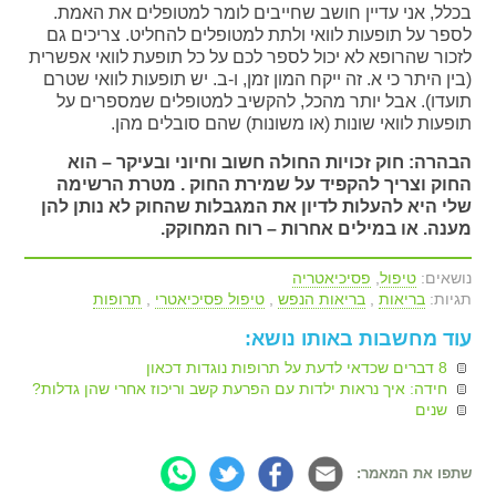
בכלל, אני עדיין חושב שחייבים לומר למטופלים את האמת.
לספר על תופעות לוואי ולתת למטופלים להחליט. צריכים גם
לזכור שהרופא לא יכול לספר לכם על כל תופעת לוואי אפשרית
(בין היתר כי א. זה ייקח המון זמן, ו-ב. יש תופעות לוואי שטרם
תועדו). אבל יותר מהכל, להקשיב למטופלים שמספרים על
תופעות לוואי שונות (או משונות) שהם סובלים מהן.
הבהרה: חוק זכויות החולה חשוב וחיוני ובעיקר – הוא
החוק וצריך להקפיד על שמירת החוק . מטרת הרשימה
שלי היא להעלות לדיון את המגבלות שהחוק לא נותן להן
מענה. או במילים אחרות – רוח המחוקק.
נושאים:
טיפול
,
פסיכיאטריה
תגיות:
בריאות
,
בריאות הנפש
,
טיפול פסיכיאטרי
,
תרופות
עוד מחשבות באותו נושא:
8 דברים שכדאי לדעת על תרופות נוגדות דכאון
חידה: איך נראות ילדות עם הפרעת קשב וריכוז אחרי שהן גדלות?
שנים
שתפו את המאמר: