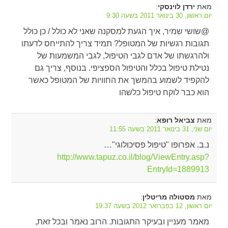
מאת
:
ירדן לוינסקי
יום ראשון, 30 בינואר 2011 בשעה 9:30
@שושי שמיר, איך הגעת למסקנה שאני לא כולל / כן כולל
תגובות רגשיות של המטופל? תמיד צריך להתייחס לדעתו
ולהרגשתו של אדם לגבי הטיפול, לגבי המשמעות של
נטילת טיפול בכלל והטיפול הספציפי. בנוסף, צריך גם
להקפיד לשמוע בהמשך את החוויות של המטופל כאשר
הוא כבר לוקח טיפול כלשהו
מאת
:
צביאל רופא
יום שני, 31 בינואר 2011 בשעה 11:55
נ.ב. אפרופו "טיפול פסיכולוגי"…
http://www.tapuz.co.il/blog/ViewEntry.asp?
EntryId=1889913
מאת
:
מסטולה מריטלין
יום ראשון, 12 בפברואר 2012 בשעה 19:37
מאמר מעניין ובעיקר התגובות. הרוב נאמר ובכל זאת,