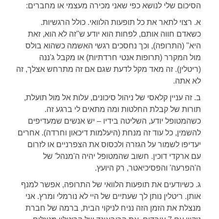
הסיכום שלי לנושא כפי שאני מכירה מעצמי או מחברים:
א. רצוי לתאר את כל תופעות הלוואי. כולל הרגשיות.
כשאדם חווה אותם, לפחות הוא יודע ש"זה לא הוא, זאת
היא" (התרופה), וכך נחסכים רגשי האשמה כשהוא בולס
מול המקרר (תרופות אנטי חרדתיות) או מקבל ג'ננה
(ריטלין). זה מאד מקל לדעת שגם אם זה מתרחש אצלך, זה
לא אתה.
ב. זה עניין קלאסי של ניהול סיכונים, עלות אל מול תועלת,
תורות של קבלת החלטות ומה מתאים לי ברגע זה.
כשהמטופל יודע, השליטה בידיו – יש אנשים שמעדיפים
להשמין, כל עוד זה מנחת (היעלמות דיכאון וחרדה). אחרים
יעדיפו לשמור על הגזרה ולכסוס את הצפרניים או לזרום
עם ארקדי דוכין. חשוב שהמטופל יהיה ה'מנהל' של
ה'הפרעה' והפסיכיאטר, רק היועץ.
ג. כשיודעים את תופעות הלוואי של התרופה, אפשר למנף
אותן. ריטלין נותן לך שעתיים של היי לא נורמלי ומרץ. אני
מנצלת את הזמן הזה נניח לניקוי הבית, ברמה של חברת