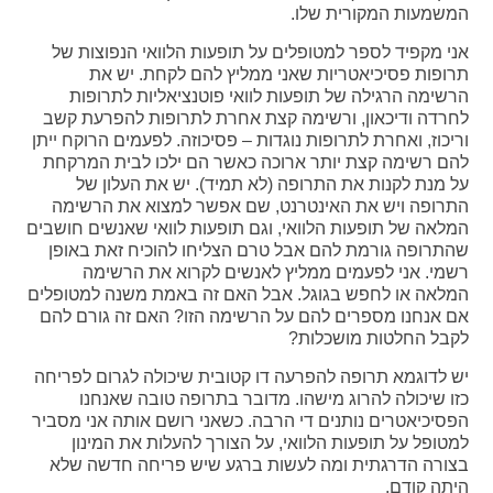
המשמעות המקורית שלו.
אני מקפיד לספר למטופלים על תופעות הלוואי הנפוצות של
תרופות פסיכיאטריות שאני ממליץ להם לקחת. יש את
הרשימה הרגילה של תופעות לוואי פוטנציאליות לתרופות
לחרדה ודיכאון, ורשימה קצת אחרת לתרופות להפרעת קשב
וריכוז, ואחרת לתרופות נוגדות – פסיכוזה. לפעמים הרוקח ייתן
להם רשימה קצת יותר ארוכה כאשר הם ילכו לבית המרקחת
על מנת לקנות את התרופה (לא תמיד). יש את העלון של
התרופה ויש את האינטרנט, שם אפשר למצוא את הרשימה
המלאה של תופעות הלוואי, וגם תופעות לוואי שאנשים חושבים
שהתרופה גורמת להם אבל טרם הצליחו להוכיח זאת באופן
רשמי. אני לפעמים ממליץ לאנשים לקרוא את הרשימה
המלאה או לחפש בגוגל. אבל האם זה באמת משנה למטופלים
אם אנחנו מספרים להם על הרשימה הזו? האם זה גורם להם
לקבל החלטות מושכלות?
יש לדוגמא תרופה להפרעה דו קטובית שיכולה לגרום לפריחה
כזו שיכולה להרוג מישהו. מדובר בתרופה טובה שאנחנו
הפסיכיאטרים נותנים די הרבה. כשאני רושם אותה אני מסביר
למטופל על תופעות הלוואי, על הצורך להעלות את המינון
בצורה הדרגתית ומה לעשות ברגע שיש פריחה חדשה שלא
היתה קודם.