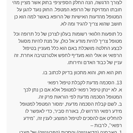
לצורך הדגשה, הנה החלק הספיציפי בחוק אשר מציין מהי
חובתו המדויקת של הרופא המטפל. החוק נועד להגן על
המטופל מהדעות האישיות של הרופא באשר למה הוא כן
חושב שהוא צריך להגיד ומה לא.
כל תופעות הלוואי רשומות בעלון לצרכן של כל תרופה וכל
מטופל צריך להיות מודע אל כולן, על מנת להיות מסוגל
לבצע החלטה מושכלת באם הוא כלל מעוניין בטיפול
הרפואי או אולי הוא מעדיף לחפש אלטרנטיבה אחרת. זה
עניין של כבוד האדם וחירותו.
חוק הוא חוק, והוא מתכוון בדיוק לכתוב בו.
13. הסכמה מדעת לקבלת טיפול רפואי
א. לא יינתן טיפול רפואי למטופל אלא אם כן נתן לכך
המטופל הסכמה מדעת לפי הוראות פרק זה.
ב. לשם קבלת הסכמה מדעת, ימסור המטפל למטופל
מידע רפואי הדרוש לו, באורח סביר, כדי לאפשר לו
להחליט אם להסכים לטיפול המוצע; לענין זה, "מידע
רפואי", לרבות –
1. האבחנה (הדיאגנוזה) והסכות (הפרוגנוזה) של מצבו