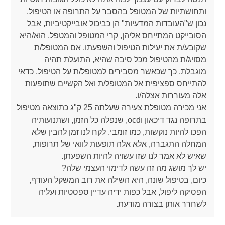
ותחושתיות של המטופל בהסבר על התרופה או הטיפול.
נכון ש"העובדות המדעיות" הן כביכול אובייקטיביות, אבל
הסובייקט המתייחס אליהן, קרי המטופל והמטפל, הוא/היא
שקובע/ת את יעילות הטיפול והשפעתו. אם המטופל/ת
מסויג/ת מהטיפול מכל סיבה שהיא, התועלת תהיה
מוגבלת. כך שכאשר מסבירים למטופל/ת על הטיפול, כדאי
להתייחס ספציפית אל המטופל/ת ואל הקשיים שתופעות
אלה מעוררות אצלה/ו.
אני מכירה מטופלת צעירה שעלתה 25 ק"ג כתוצאה מטיפול
בתרופה נגד דיכאון וocd, שנפלה כל הזמן, ושתנועותיה
הפכו להיות נוקשות, כמו זומבי. לקח לנו זמן להבין שלא
המחלה התגברה, אלא אלה תופעות לוואי של תרופות,
שאיש לא אמר לנו שזו עשויה להיות השפעתן.
יש לך מושג מה זה עשה לדימוי העצמי שלה?
כיום, בטיפול שונה, היא השילה את רוב המשקל העודף,
הפסיקה ליפול, אבל כפות ידיה עדיין ספסטיות ועליה
לשחרר אותן בצורה מודעת.