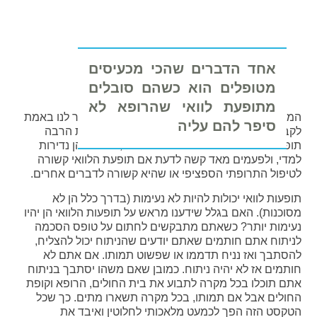
אחד הדברים שהכי מכעיסים
מטופלים הוא כשהם סובלים
מתופעת לוואי שהרופא לא
המשמעות האמיתית של הידיעה הזו? האם זה עוזר לנו באמת
סיפר להם עליה
לקבל החלטות בעניין נטילת הטיפול? יכולות להיות הרבה
תופעות לוואי מעצבנות לכל מני תרופות, רבות מהן נדירות
למדי, ולפעמים מאד קשה לדעת אם תופעת הלוואי קשורה
לטיפול התרופתי הספציפי או שהיא קשורה לדברים אחרים.
תופעות לוואי יכולות להיות לא נעימות (בדרך כלל הן לא
מסוכנות). האם בגלל שידענו מראש על תופעות הלוואי הן יהיו
נעימות יותר? כשאתם מתבקשים לחתום על טופס הסכמה
לניתוח אתם חותמים שאתם יודעים שהניתוח יכול להצליח,
להסתבך ואז נניח תדממו או שפשוט תמותו. אם אתם לא
חותמים אז לא יהיה ניתוח. כמובן שאם משהו יסתבך בניתוח
אתם תוכלו בכל מקרה לתבוע את בית החולים, הרופא וקופת
החולים אבל אם תמותו, בכל מקרה תשארו מתים. כך שכל
הטקסט הזה הפך לכמעט מלאכותי לחלוטין ואיבד את