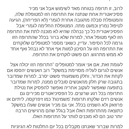
לרוב, זו תרופה בטוחה מאד לשימוש אבל אני מכיר
פסיכיאטרית אחת שנתנה את התרופה הזו למטופלת שלה,
והמטופלת סבלה מתגובה אחרת לגמרי (לא הפריחה), הגיעה
לטיפול נמרץ וכמעט מתה. המטופלת החלימה לגמרי אבל
הפסיכיאטרית כל כך נבהלה שהיא לא מוכנה לתת את התרופה
הזו לאף מטופל אחר, למרות שלא ברור בכלל שהתרופה הזו
גרמה לכל הסיפור. עדיין, כשאני מספר למטופלים שלוקחים
את התרופה הזו על הסיכון למוות אף אחד לא נבהל ואף אחד
לא ממש מתרגש. הם פשוט לוקחים את התרופה.
לעומת זאת, אם אני אומר למטופלים "התרופה הזו יכולה אצל
אנשים לגרום לעליה מסויימת במשקל" רוב האנשים יהססו אם
לקחת את הכדור, וחלק משמעותי פשוט יסרב. למרות שמדובר
בתגובה שרק חלק מהאנשים סובלים ממנה, למרות שמדובר
בתופעה שאפשר לעקוב אחריה ואפשר להפסיק את נטילת
התרופה בכל רגע שרוצים. כל הפסיכיאטרים מכירים גם
אנשים רזים שלקחו תרופות 'משמינות' כמו זיפרקסה, ליתיום או
פרוזאק ולא השמינו בכלל. אני גם מכיר אנשים שעלו במשקל
כתוצאה מהתרופות האלו אבל בגלל שהם מרגישים הרבה
יותר טוב הם לא מוכנים לוותר על התרופות האלו.
למרות שברור שאנחנו מקבלים בכל יום החלטות לא הגיוניות