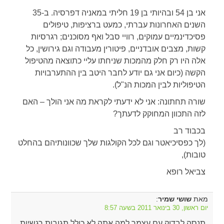
אני בן 54 ובהיותי בן 19 חליתי במאניה דפרסיה. ב-35
השנים האחרונות עברתי, כמעט ברציפות, טיפולים
פסיכדינמיים עמוקים, רוויי סבל ואף מסוכנים; רגרסיות
קשות, מצבים אובדניים, פיטורין מעבודה וגם גירושין, כל
אלה היו רק חלק מהמכות שניחתו עליי כתוצאה מהטיפול
הקשה (כיום אני גם יודע לחבר היטב בין ההתערבויות
הטיפוליות לבין המכות הנ"ל).
שורה תחתונה: אני לא ידעתי לקראת מה אני הולך – האם
לזה התכוון המחוקק לדעתך?
בכבוד רב
(לך כפסיכיאטר וגם לכל הקולגות שלך שכוונותיהם בהחלט
טובות),
צביאל רופא
מאת
:
שושי שמיר
יום ראשון, 30 בינואר 2011 בשעה 8:57
תנסה לבדוק עם עצמך למה אתה לא כולל תגובות רגשיות