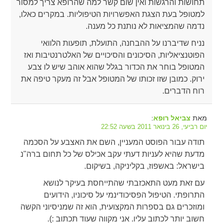
תחושות והרגשות ואין שום קשר למה שהרופא צריך למסור
למטופל בעת הצגת האפשרויות הטיפוליות. במקרים כאלו,
נדמה שהמציאות לא נותנת כל מענה.
נניח שדיברנו על ההבחנה, התועלת, תופעות הלוואי
הפוטנציאליות, הסיכונים והסיכויים של האלטרנטיבות ואז
המטופל בוחר את הכדור בגלל שהוא אוהב שיש לו צבע
ירוק. כמובן שזו זכותו של המטופל אבל זה מעקר טיפה את
רוח הדברים.
מאת
:
צביאל רופא
יום רביעי, 26 בינואר 2011 בשעה 22:52
תודה עבור הפוסט המעניין, השם את האצבע על הסכמה
מדעת שהיא לעניות דעתי עקב אכילס של כל תחום ברה"נ
בישראל: באשפוז, בקליניקה, בשיקום.
עם זאת מעט התאכזבתי שהתייחסת בעיקר לנושא
התרופתי. הטיפול הפסיכודינמי על סיכוניו, הידועים
ומוזכרים גם בספרות המקצועית, הוא זה שמניסיוני הקשה
חשוב יותר לכתוב עליו. אני מקווה שעוד תכתוב :).