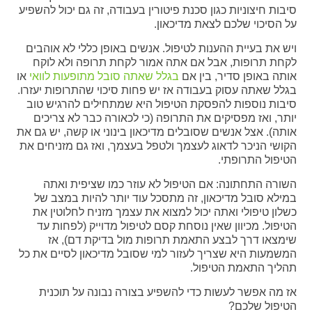
סיבות חיצוניות כגון סכנת פיטורין בעבודה, זה גם יכול להשפיע
על הסיכוי שלכם לצאת מדיכאון.
ויש את בעיית ההענות לטיפול. אנשים באופן כללי לא אוהבים
לקחת תרופות, אבל אם אתה אמור לקחת תרופה ולא לוקח
אותה באופן סדיר, בין אם
בגלל שאתה סובל מתופעות לוואי
או
בגלל שאתה עסוק בעבודה אז יש פחות סיכוי שהתרופות יעזרו.
סיבות נוספות להפסקת הטיפול היא שמתחילים להרגיש טוב
יותר, ואז מפסיקים את התרופה (כי לכאורה כבר לא צריכים
אותה). אצל אנשים שסובלים מדיכאון בינוני או קשה, יש גם את
הקושי הניכר לדאוג לעצמך ולטפל בעצמך, ואז גם מזניחים את
הטיפול התרופתי.
השורה התחתונה: אם הטיפול לא עוזר כמו שציפית ואתה
במילא סובל מדיכאון, זה מתסכל עוד יותר להיות במצב של
כשלון טיפולי ואתה יכול למצוא את עצמך מזניח לחלוטין את
הטיפול. מכיוון שאין נוסחת קסם לטיפול מדוייק (לפחות עד
שימצאו דרך לבצע התאמת תרופות מול בדיקת דם), אז
המשמעות היא שצריך לעזור למי שסובל מדיכאון לסיים את כל
תהליך התאמת הטיפול.
אז מה אפשר לעשות כדי להשפיע בצורה נבונה על תוכנית
הטיפול שלכם?