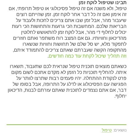
תבינו שטיפול לוקח זמן
טיפול, ולא משנה אם זה טיפול פסיכולוגי או טיפול תרופתי, אם
זה אימון ואם זה כל דבר אחר לוקח זמן. זמן שהייתם רוצים
שיעבור מהר, אבל זמן שבו אתם צריכים לחכות ולעבוד על
הבריאות שלכם. המחשבות הכי גרועות והתחושות הכי רעות
יכולים לחלוף די מהר, אבל לוקח זמן להתאושש לחלוטין
מהדיכאון וחוויותיו. גם אם המצב רוח משתפר ואתם חוזרים
לתפקוד מלא, יש סל שלם של תחושות וחוויות שנשארו
מהתקופה הקשה שעברתם שאתם צריכים להתמודד איתם,
וזה תהליך שיכול לקחת עוד כמה חודשים
.
כשאתם מוצאים תוכנית טיפול שנראית לכם שתעבוד, תשארו
איתה. להחליף תוכניות כל הזמן לא מקדם אתכם לשום מקום
פרט לנקודת ההתחלה. יהיו פעמים רבות שתרצו לוותר על
הפגישה עם הפסיכולוג או לדלג על התרופה, אבל בסופו של
דבר, אם אתם נצמדים לתוכנית שאתם עזרתם לבנות, הדיכאון
יחלוף.
נושאים:
טיפול