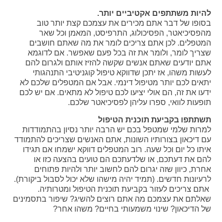
להיות משתתפים אקטיביים יותר.
בסופו של דבר אתם מכירים את עצמכם קצת יותר טוב
מהפסיכיאטר, הפסיכולוג, התרפיסט, המאמן וכל שאר
המטפלים. לכן אתם צריכים לומר את מה שאתם חושבים
שצריך לומר, ולומר את זה בכל פעם שאפשר. אם לדוגמא
אתם יודעים שאתם אנשים שקשה להזיז אותם ולגרום להם
לעשות משהו, אז יתכן שדווקא טיפול קוגניטיבי התנהגותי
יתאים לכם יותר מטיפול דינמי. אבל אם המטפלים שלכם לא
ידעו את זה, הם אולי יציעו לכם טיפול לא מתאים. אם יש לכם
תופעות לוואי, ספרו עליהן לפסיכיאטר שלכם.
תשתתפו בקביעת תוכנית הטיפול
למרות שלמי שמטפל בכם יש הרבה יותר נסיון בהתמודדות
עם דיכאון בצורותיו השונות, אתם האנשים שצריכים להתמודד
איתו כל יום וכל שעה. רוב המטפלים דווקא ישמחו אם תגידו
להם את דעתכם, או שלדעתכם הם טועים בהצעה כזו או
אחרת, כיוון שזה יגרום להם לחשוב יותר ולהיות פתוחים
לרעיונות חדשים. (תמיד יהיה מישהו שלא יכול לסבול ביקורת).
אתם צריכים לעזור בקביעת תוכנית הטיפול ומטרותיה.
שאלתם את עצמכם מה אתם רוצים להשיג? שיפור בתסמינים
של הדיכאון? שינוי משמעותי בחיים? משהו אחר?