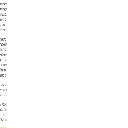
שיות
שיות
בשיח
לכיו
מספר
נמצא
כשמי
שכתו
להחל
שלא 
לכם 
שבו 
גדול
כמוב
טכני
הודע
והעב
ברור
ונהל