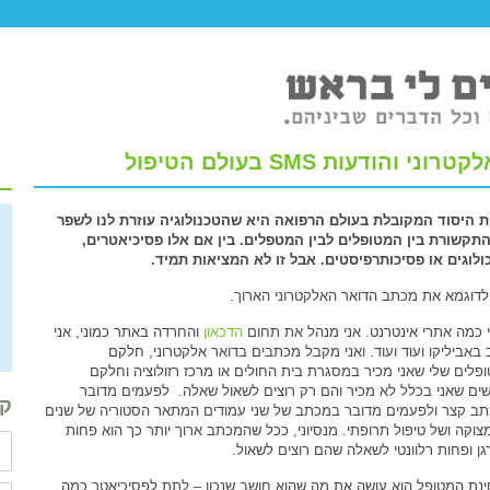
ודעות SMS בעולם הטיפול
 היסוד המקובלת בעולם הרפואה היא שהטכנולוגיה עוזרת לנו לשפר
תקשורת בין המטופלים לבין המטפלים. בין אם אלו פסיכיאטרים,
ולוגים או פסיכותרפיסטים. אבל זו לא המציאות תמיד.
לדוגמא את מכתב הדואר האלקטרוני הארוך.
י כמה אתרי אינטרנט. אני מנהל את תחום
הדכאון
והחרדה באתר כמוני, אני
 באביליקו ועוד ועוד. ואני מקבל מכתבים בדואר אלקטרוני, חלקם
פלים שלי שאני מכיר במסגרת בית החולים או מרכז רזולוציה וחלקם
ים שאני בכלל לא מכיר והם רק רוצים לשאול שאלה. לפעמים מדובר
קב
ב קצר ולפעמים מדובר במכתב של שני עמודים המתאר הסטוריה של שנים
צוקה ושל טיפול תרופתי. מנסיוני, ככל שהמכתב ארוך יותר כך הוא פחות
גן ופחות רלוונטי לשאלה שהם רוצים לשאול.
נת המטופל הוא עושה את מה שהוא חושב שנכון – לתת לפסיכיאטר כמה