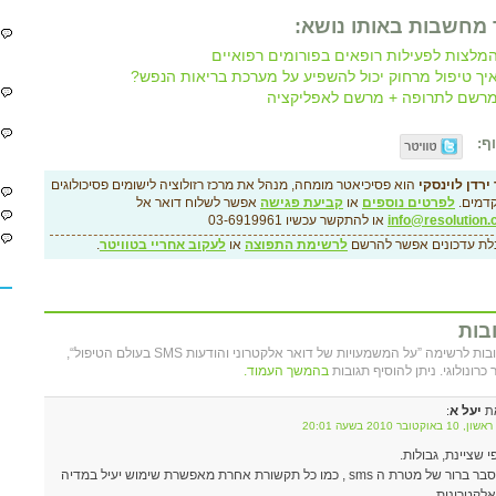
 מחשבות באותו נושא:
מלצות לפעילות רופאים בפורומים רפואיים
יך טיפול מרחוק יכול להשפיע על מערכת בריאות הנפש?
רשם לתרופה + מרשם לאפליקציה
ף:
ירדן לוינסקי
הוא פסיכיאטר מומחה, מנהל את מרכז רזולוציה לישומים פסיכולוגים
דמים.
לפרטים נוספים
או
קביעת פגישה
אפשר לשלוח דואר אל
info@resolution.c
או להתקשר עכשיו 03-6919961
לת עדכונים אפשר להרשם
לרשימת התפוצה
או
לעקוב אחריי בטוויטר
.
בות
3 תגובות לרשימה ”על המשמעויות של דואר אלקטרוני והודעות SMS בעולם הטיפול“,
כרונולוגי. ניתן להוסיף תגובות
בהמשך העמוד.
יעל א
ת
:
10 באוקטובר 2010 בשעה 20:01
י שציינת, גבולות.
הסבר ברור של מטרת ה sms , כמו כל תקשורת אחרת מאפשרת שימוש יעיל במדיה
לקטרונית.