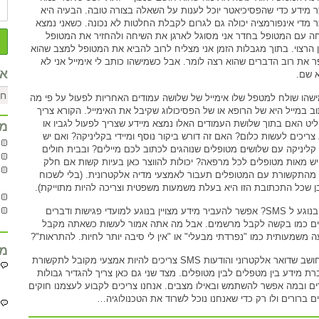
ר מידע כדי שהפסיכיאטר יוכל לענות על השאלה בצורה טובה. הבעיה היא
ר מדי אינפורמציה יכולה גם לגרום לקבלת החלטות לא נכונה. כשאני נמצא
ה עם המטופל בחדר אני מסוגל לארגן את השיחה ולהחזיר את המטופל
ון הרצוי. בתוך מגבלות הזמן אני מצליח לרוב להביא את המטופל למצב שהוא
 את רוב הדברים שהוא רצה לומר. אבל כשמישהו כותב לי אימייל אני לא
אר
 שם.
שהו שולח למטפל שלו אימייל של שלושה עמודים האחריות לפעול על פי מה
ב במייל היא של הרופא או של הפסיכולוג שקיבל את האימייל. הקורא צריך
יט האם בתוך שלושת העמודים האלו נמצא מיידע שצריך לפעול לגביו או
מח
צריכים לעשות כלום? האם זה דורש ביקור נוסף ומיידי בקליניקה? ואם יש
קליניקה עם שלושים מטופלים שנוהגים לכתוב לכם מיילים? ובבית חולים
יש מאות מטופלים לכל מרפאה? יכולות להווצר כאן בעיות קשות אם חלק
 מהתקשורת עם המטופלים תעבור לאמצעי מדיה אלקטרונית. (בלי לשכוח
ן שכל התכתובת הזו היא בעלת משמעות משפטית וצריכה להיות מתוייקת).
ומה בנוגע ל SMS? אפשר להעביר מידע מצויין בנוגע למועדי פגישות ודברים
ים כמו בקשה לקבל מרשמים. אבל מה אתה אמור לעשות כשאתה מקבל
ה משמעותית כמו "נפרדתי מבעלי" או "אין לי סיבה יותר לחיות. להתראות"?
מח
אני חושב שדואר אלקטרוני והודעות SMS צריכים להיות אמצעי מקובל לתקשורת
רת מידע בין מטפלים לבין מטופלים. מצד שני גם כאן צריך להגדיר גבולות
ים ובמה אפשר להשתמש ובאילו מצבים. אנחנו צריכים לקבוע לעצמנו חוקים
ים ברורים ולו רק כדי שאנחנו נוכל לשרוד את הטכנולוגיה…