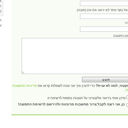
צ
ה
אל (אף אחד לא יראה את זה) (חובה)
ל
א
ר
שא
כן התגובה
קטור, למה לא ענית?
כדי להבין איך אני עונה לשאלות קראו את
מדיניות התשובות
י
.
עדכן אותי בדואר אלקטרוני על תגובות נוספות לרשימה זו
כן, אני רוצה לקבל צרור מחשבות מרוכזות ולהירשם לרשימת התפוצה!