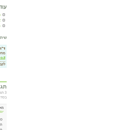
עוד
ה
א
מ
שיתו
ד"ר 
מתק
o.il
לקב
תגו
בסדר 
מא
יום ראשון, 
כפ
הא