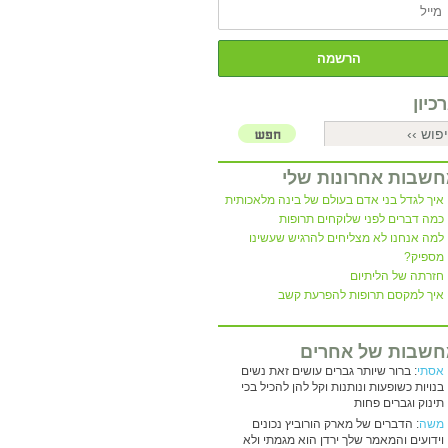
כיון
שבות אחרונות שלי
איך לגדל בני אדם בעולם של בינה מלאכותית
כמה דברים לפני שלוקחים תרופות
למה אנחנו לא מצליחים להרגיש שעשינו
מספיק?
חזרתה של הליתיום
איך למקסם תרופות להפרעת קשב
שבות של אחרים
אסתי
: ברור שיותר גברים עושים זאת נשים
בנויות כשופעות ונותנות וקל להן להכיל בכי
תינוק וגברים פחות
משה
: הדברים של מארק הורוביץ נכונים
וידועים והמאמר שלך ירדן הוא מגמתי ולא