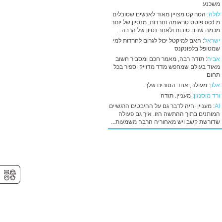
משכנע
לולה
: הסרוקט מצויין מאוד לאנשים שסובלים
מ ocd פוטס טראומה וחרדות, מנסיון של יותר
מכמה שנים טובות ולאחר נסיון של הרבה...
ישראל
: האם למיקטל יכול לגרום לחרדות למי
שמטופל בלפונקנס
אביה
: תודה רבה, מאמר חכם ומסביר חשוב
מאוד בעולם שמחפש מדד מדוייק וספיר בכל
תחום
אלון
: מעולה, אחד הטובים שלך.
ורד מוסנזון
: מעניין. תודה
Al
: מעניין יהיה לדבר גם על ההיבטים הרגשיים
המותנים בתוך ההתשה הזו. איך גם פעולה
שדורשת קשב ויש מאחוריה הרבה משמעות...
⚥︎
⚥︎