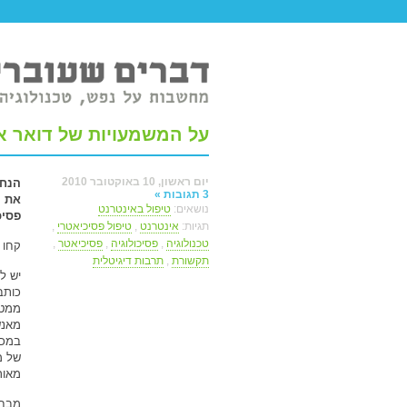
טר ברשת.
על המשמעויות של דואר אלקטרוני וה
יום ראשון, 10 באוקטובר 2010
הנחת
3 תגובות »
את ה
נושאים:
טיפול באינטרנט
פסיכ
תגיות:
אינטרנט
,
טיפול פסיכיאטרי
,
טכנולוגיה
,
פסיכולוגיה
,
פסיכיאטר
,
קחו 
תקשורת
,
תרבות דיגיטלית
יש ל
כותב
ממטו
מאנש
במכת
של מ
מאור
מבחי