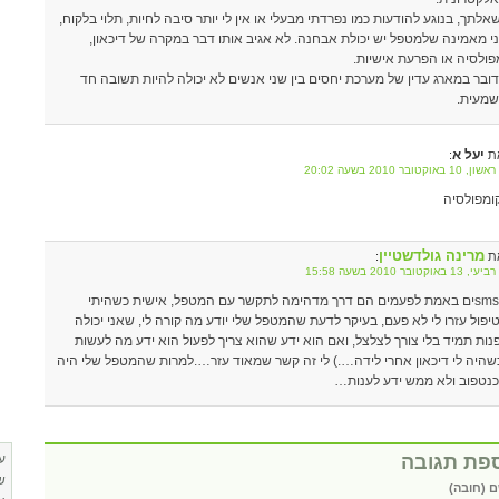
אלתך, בנוגע להודעות כמו נפרדתי מבעלי או אין לי יותר סיבה לחיות, תלוי בלקוח,
י מאמינה שלמטפל יש יכולת אבחנה. לא אגיב אותו דבר במקרה של דיכאון,
פולסיה או הפרעת אישיות.
ובר במארג עדין של מערכת יחסים בין שני אנשים לא יכולה להיות תשובה חד
מעית.
יעל א
ת
:
10 באוקטובר 2010 בשעה 20:02
ומפולסיה
מרינה גולדשטיין
ת
:
13 באוקטובר 2010 בשעה 15:58
הsmsים באמת לפעמים הם דרך מדהימה לתקשר עם המטפל, אישית כשהיתי
יפול עזרו לי לא פעם, בעיקר לדעת שהמטפל שלי יודע מה קורה לי, שאני יכולה
נות תמיד בלי צורך לצלצל, ואם הוא ידע שהוא צריך לפעול הוא ידע מה לעשות
שהיה לי דיכאון אחרי לידה….) לי זה קשר שמאוד עזר….למרות שהמטפל שלי היה
נטפוב ולא ממש ידע לענות…
פת תגובה
ע
ש
 (חובה)