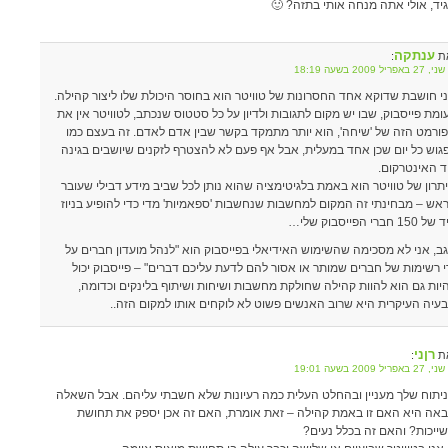
יד, אולי אתה מנחה אותי בתזה? 🙂
ענתקה
ת
:
אפריל 2009 בשעה 18:19
י חושבת שדוקא אחד החסרונות של טוויטר הוא בחוסר היכולת שלו ליצור קהילה.
ומת פייסבוק, שבו יש מקום לתגובות ולדיון על כל סטטוס שנכתב, לטוויטר אין את
ורמט הזה של 'שיחה', הוא יותר מתמקד בקשר שבין אדם לאדם. זה בעצם כמו
גוש כל יום שכן אחד במעלית, אבל אף פעם לא להצטרף לזקנים שיושבים בגינה
ד האינטרקום.
תרון של טוויטר הוא באמת בלגיטימציה שהוא נותן לכל שביב מידע דבילי שעובר
אש – מבחינתי זה המקום למחשבות שנחשבות 'ספאמיות' מדי כדי להופיע בניוז
150 חברי הפייסבוק שלי…
ב, אני לא מסכימה שהשימוש האידיאלי בפייסבוק הוא "לנהל מועדון חברים על
י רשימות של חברים שמותר או אסור להם לדעת עליכם דברים" – פייסבוק יכול
יות גם הוא להוות קהילה שחולקת מחשבות ושיחות ושיתוף בלינקים וכדומה,
עיה העיקרית היא שרוב האנשים פשוט לא לוקחים אותו למקום הזה..
רןני
ת
:
אפריל 2009 בשעה 19:01
יתוח שלך מעניין ובהחלט העלית כמה רעיונות שלא חשבתי עליהם. אבל השאלה
אה היא האם זו באמת קהילה – זאת אומרת, האם זה אכן יספק את תחושת
ייכות? והאם זה בכלל נעים?