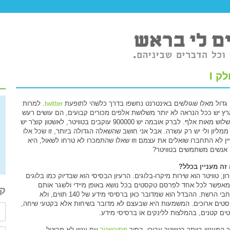
ק I
גדול מאלו שגולשים באינטרנט נחשפו בדרך כלשהי לתופעת
twitter
. למרות
ץ יש ככל הנראה לא יותר משלושת אלפים מכורים קבועים, הם עושים רעש
כמו שלוש מאות אלף. לברק אובמה יש 900000 עוקבים בטוויטר, לאשטון קוצ'ר יש
 ממליון ולי יש רק עשרה. אבל אני חושב שהשאלה הגדולה ביותר, זו שכל אלו
ין לא התחברו שואלים את עצמם וזו שאלו שהתמכרו לא טרחו לשאול, היא
אנשים משתמשים בטוויטר?
זה מעניין בכלל?
ן, טוויטר הוא שירות מיקרו-בלוגים. הרעיון הבסיסי הוא שבדיוק כמו בלוגים
מאפשר לכל אחד לפרסם טקסטים בכל נושא באופן מיידי ולשגר אותם
קב
למרחבי הרשת. ההבדל הוא שמדובר כאן ברסיסי מידע של 140 תווים, ולא
טים ארוכים. המשמעות היא שבעצם לא מדובר בשיחות אלא בקטעי שיחה,
ים קטנים, בהמלצות ללינקים או ברסיסי מידע.
 המעניין ביותר בטוויטר עבורי, בתור
פסיכיאטר
עם עניין לא מבוטל