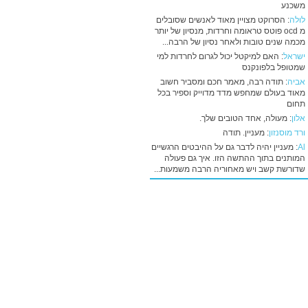
משכנע
לולה
: הסרוקט מצויין מאוד לאנשים שסובלים
מ ocd פוטס טראומה וחרדות, מנסיון של יותר
מכמה שנים טובות ולאחר נסיון של הרבה...
ישראל
: האם למיקטל יכול לגרום לחרדות למי
שמטופל בלפונקנס
אביה
: תודה רבה, מאמר חכם ומסביר חשוב
מאוד בעולם שמחפש מדד מדוייק וספיר בכל
תחום
אלון
: מעולה, אחד הטובים שלך.
ורד מוסנזון
: מעניין. תודה
Al
: מעניין יהיה לדבר גם על ההיבטים הרגשיים
המותנים בתוך ההתשה הזו. איך גם פעולה
שדורשת קשב ויש מאחוריה הרבה משמעות...