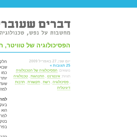
טר ברשת.
הפסיכולוגיה של טוויטר, חל
יום שני, 27 באפריל 2009
חלק 
25 תגובות »
שבאר
נושאים:
הפסיכולוגיה של הטכנולוגיה
תגיות:
אינטרנט
,
התנהגות
,
טכנולוגיה
יותר
,
פסיכולוגיה
,
רשת
,
תקשורת
,
תרבות
שעדי
דיגיטלית
למה 
למה 
בעקרו
הוא 
בטקס
בפרט
הדבר