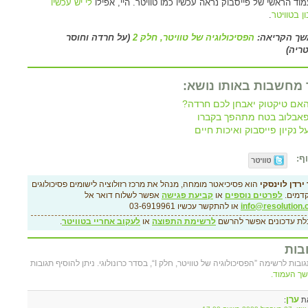
וד הראשי של פייסבוק נראה עכשיו כמו טוויטר. היי, אפילו
לי יש עכשיו
ן בטוויטר
.
שך הקריאה:
הפסיכולוגיה של טוויטר, חלק 2
(על חרדה וחוסר
ריה)
 מחשבות באותו נושא:
אם טיקטוק יאבחן לכם חרדה?
אבלוב בטח מתהפך בקברו
ל נקיון פייסבוק ואיכות חיים
ף:
ירדן לוינסקי
הוא פסיכיאטר מומחה, מנהל את מרכז רזולוציה לישומים פסיכולוגים
דמים.
לפרטים נוספים
או
קביעת פגישה
אפשר לשלוח דואר אל
info@resolution.c
או להתקשר עכשיו 03-6919961
לת עדכונים אפשר להרשם
לרשימת התפוצה
או
לעקוב אחריי בטוויטר
.
בות
ך העמוד.
ערן
ת
: