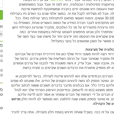
טראקציה פסיכולוגיה / טכנולוגיה, היא למה זה עובד עבור המשתמשים.
אות העגומה היא שאנחנו חיים בחברה שמשתוקקת לתחושת שייכות
לה, אבל לא מצליחה לקבל את זה. במשך אלפי שנים בני האדם חיו בקהילות
של 30-100 אנשים, והמוח האנושי מותאם להתנהלות בתוך קהילות כאלו. ככל
נו מתקדמים לעבר חברת המידע של המאה העשרים ואחת, כשאפילו בני
אר
ה גרעינית מתגוררים על פני כל הגלובוס, מתברר שהגרעין הקהילתי הישן
 ומתפורר ולכן אנחנו מחפשים לעצמנו קהילות במקומות אחרים. כמה
ים שקוראים את הטקסט הזה יודעים יותר על מישהו שגר בצד השני של
 מאשר על השכן שפוגשים כל בוקר במעלית?
מח
ולוגיה של מציצנות
ייתי רוצה להיות פשטני הייתי שולף כאן את היררכיית הצרכים של אברהם
ו ומסביר שטוויטר עובד על הרמה השלישית של סיפוק צרכים, הרמה של
ות, אהבה וקשר. אבל עדיין, זו גישה פשטנית מדי להבנה של צרכים אנושיים
יא לא מספיק מתארת את הרבדים השונים שקיימים בו זמנית ברשת.
הצרכים הבסיסיים שלנו הוא להרגיש שייכות לקהילה. בניגוד לפייסבוק או
ים, טוויטר מספק לנו גישה לרגעים הקטנים של החיים, אלו שאנחנו לא שמים
ליהם בדרך כלל. אם בבלוגים מדובר בדברים חשובים ששווה לכתוב עליהם
מח
 פוסט מושקע (כמו זה לדוגמא), ובפייסבוק העיסוק המרכזי שלך הוא לנהל
ון חברים על ידי רשימות של חברים שמותר או אסור להם לדעת עליכם
ם, אז טוויטר מספק משהו שונה לחלוטין: הוא מאפשר לנו להיות חלק
מרחש
 של הקהילה
.
ו על זה ככה: בשביל שאתה תרגיש באמת חלק מקהילה, אתה צריך להכיר