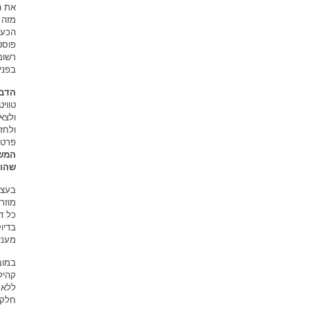
את ה
מזה 
הכעס
רשומ
בפני
הדבק
טווי
ולצא
ולחז
פרטי
המשע
שהופ
בעצם
מוזר
כל ד
בדיו
מעני
במוב
קהיל
ללא 
חלק.