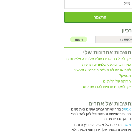
כיון
שבות אחרונות שלי
איך לגדל בני אדם בעולם של בינה מלאכותית
כמה דברים לפני שלוקחים תרופות
למה אנחנו לא מצליחים להרגיש שעשינו
מספיק?
חזרתה של הליתיום
איך למקסם תרופות להפרעת קשב
שבות של אחרים
אסתי
: ברור שיותר גברים עושים זאת נשים
בנויות כשופעות ונותנות וקל להן להכיל בכי
תינוק וגברים פחות
משה
: הדברים של מארק הורוביץ נכונים
וידועים והמאמר שלך ירדן הוא מגמתי ולא