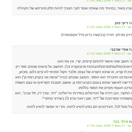
אפריל 2009 בשעה 17:00
ניין מאוד, במיוחד מה שאתה אומר לגבי הצורך להיות חלק מהרחש של הקהילה
ריקי כהן
ת
:
אפריל 2009 בשעה 17:05
ויק ומרתק. תודה (בבקשה בדוק מייל אקסטופיה)
אודי שרבני
ת
:
אפריל 2009 בשעה 17:10
י חושב שזה אישור להיותם קיימים. קרי, אין את העין
ואה(המלטפת/מרוגזת/הבוחנת פרובוקציה וכו'). תחשוב על מישהו שכותב ספר רק
ין לו קורא, או שהוא הקורא של עצמו; מלבד הקול הפנימי לא קיים כלום. ומכאן,
ינטרנט החברתי הוא הספר, והמצב שנכתב (נניח "עכשיו אני בקניון רמת גן") הוא
רישה לאישור שהוא בעצם בקניון רמת גן. ומשם, תגובות הקוראים או עצם השמת
דכון העצמי מקיים את הספר בללותו.
 התוצר, הבן דודה של הטייטלים בסדרות הריאליטי; "דוד, עורך דין, תל אביב", הוא
פחה המורחבת של "דוד, שוב רואה ערוץ 23 בשידור מחזורי".
ל מעל לכל, העידכונים הם נסיון להגיע להווה, והרי אי אפשר להגיע להווה.
איתי בנר
ת
:
אפריל 2009 בשעה 17:59