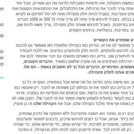
נפשות הפועלות, את הדמויות המובילות ולדעת מה הם אומרים, אבל יותר
אתה צריך להכיר את הרכילות, את הלכלוכלים, את ההתנהגויות הקטנות ואת
ים והמריבות. בשביל להיות חלק מקהילה אתה לא יכול לפרסם או לקרוא
פוסט בבלוג. בשביל להרגיש שייך אתה לא צריך שיהיו לך 300 או 1000 חברים
ים בפייסבוק. בשביל להרגיש שאתה חלק מקהילה, צריך פשוט להיות שם,
ם, במריבות, בהצלחות, ברגעים הקטנים.
 שמחזיק את הקשרים
טר מאפשר לנו את זה, ובדיוק כמו בקהילה קלאסית הוא מאפשר גם להכנס
ת, להרגיש ולהתנתק. להיות חלק ולהתעדכן בפרטים, ואז ללכת לעבודה
ור להתעדכן שוב. בדיוק כמו כשאתם נפגשים עם חבר שמספר לכם את
 הרכילות האחרונים או מה שקרה שלשום במשרד.
הדברים הקטנים,
ממים, המיותרים. הדברים הכל כך לא חשובים באמת – הם אלו
כים אותנו לחלק מקהילה.
, אם מישהו כותב הודעה על מה שהוא אכל במסעדה, האם זה כל כך
? זה בדיוק כמו לספר את זה בטלפון לבן משפחה או לחבר, רק שעכשיו כמו
בר אחר עושים את זה ברשת. ואם קראתם את ההודעה הזו במקרה, אז זה
ק כמו לעמוד במעלית ולשמוע מישהו מספר את זה לחבר שלו. כמובן שזה לא
ין באמת אף אחד מלבד הקהילה שלנו, אבל את
הקהילה שלנו
זה כן מעניין.
נים רבים, טוויטר הוא תמונה מתעדכנת ללא הפסקה של הדבק שמחזיק
ות ביחד. אנחנו, שכל כך רוצים להרגיש שייכים, נדבקים לטוויטר ומעדכנים
הפסקה. מתמכרים לשייכות. כדי שיראו אותנו, כדי שירגישו אותנו, כדי שנהיה
 רק לא להיות לבד. אפילו פייסבוק רוצה להיות חלק מהקהילה. זו הסיבה