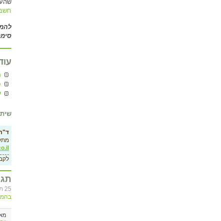
שהעמ
חשבו
להמ
סימט
עוד
ה
פ
ע
שיתו
ד"ר 
מתק
o.il
לקב
תגו
25 תגובות לרשימה ”הפסיכולוגיה של טוויטר, חלק I“, בסדר כרונולוגי. ניתן להוסיף תגובות
בהמש
מא