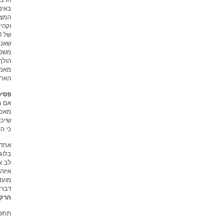
באינ
המצי
וקהי
שאנח
משפח
הולך
מאנש
הארץ
פסיכ
אם ה
מאסל
שייכ
כי ה
אחד 
בלוג
לב א
איזה
מועד
דברי
הרקע
תחשב