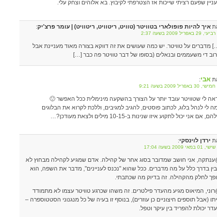
ניין שפעם רציתי שייכות אז הצטרפתי לקיבוץ. בא אלוהים וצחק עלי.
איך להיות פופולארי בטוויטר (טוויט, ריטוויט, ריטוויט) | עומר פרצ'יק
ת
:
29 באפריל 2009 בשעה 2:37
] מדברים על טוויטר. יש כמה שעושים את זה דווקא בצורה מאוד מעניינת אבל
וב די משעממים ובנאלים (בסופו של דבר טוויטר פה כבר […]
אבי
ת
:
 30 באפריל 2009 בשעה 9:21
אה לי שטוויטר עובד יותר על הצורך בהשקעה מינימלית ככל האפשר 🙂
ה לי לנהל בלוג, לכתוב פוסטים, להגיב למגיבים, וללכת לקרוא את הבלוגים
ם, אם אני יכול לתקוע איזו שנינות ב-10-15 מילים ולצאת מעודכן?…
ירדן לוינסקי
ת
:
0 במאי 2009 בשעה 17:04
נתקה, אני חושב שמדובר בסוג אחר של קהילה. אדם שמגיע לקהילה מבחוץ לא
ין בדרך כלל על מה מדברים. ככל שהוא "נכנס לעניינים", מדבר את השפה, הוא
פך לחלק מהקהילה. זה בדיוק מה שכתבתי.
וני, המיאוס מגיע מהעדר פילטרים. זה משהו שכרגע טוויטר עצמו לא מתמודד
תו (אבל תוספים חיצוניים כן עוזרים), בנוסף זו בעיה של כל מנגנוני הסטטוספרה –
דר יכולת להפריד בין עיקר וטפל.