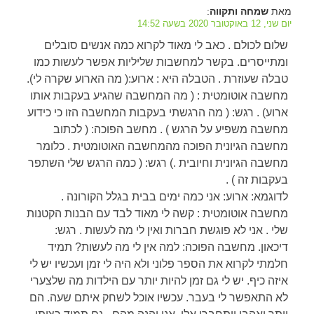
מאת
:
שמחה ותקווה
יום שני, 12 באוקטובר 2020 בשעה 14:52
שלום לכולם . כאב לי מאוד לקרוא כמה אנשים סובלים
ומתייסרים. בקשר למחשבות שליליות אפשר לעשות כמו
טבלה שעוזרת . הטבלה היא : ארוע:( מה הארוע שקרה לי).
מחשבה אוטומטית : ( מה המחשבה שהגיע בעקבות אותו
ארוע) . רגש: ( מה הרגשתי בעקבות המחשבה הזו כי כידוע
מחשבה משפיע על הרגש ) . מחשב הפוכה: ( לכתוב
מחשבה הגיונית הפוכה מהמחשבה האוטומטית . כלומר
מחשבה הגיונית וחיובית .) רגש: ( כמה הרגש שלי השתפר
בעקבות זה ) .
לדוגמא: ארוע: אני כמה ימים בבית בגלל הקורונה .
מחשבה אוטומטית : קשה לי מאוד לבד עם הבנות הקטנות
שלי . אני לא פוגשת חברות ואין לי מה לעשות . רגש:
דיכאון. מחשבה הפוכה: למה אין לי מה לעשות? תמיד
חלמתי לקרוא את הספר פלוני ולא היה לי זמן ועכשיו יש לי
איזה כיף. יש לי גם זמן להיות יותר עם הילדות מה שלצערי
לא התאפשר לי בעבר. עכשיו אוכל לשחק איתם שעה. הם