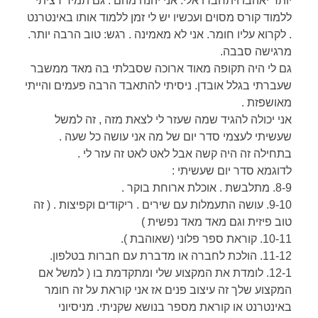
יותר יאהבו ויתחברו אלי. אני יהנה מהם . גם תמיד רציתי
ללמוד קורס מסוים ועכשיו יש לי זמן ללמוד אותו באינטרנט
. לקרוא עליו חומר. אני לא מאמינה . רגש: טוב הרבה יותר.
מרגישה סבבה.
גם לי היה תקופה מאוד ארוכה שסבלתי בה מאד ממשבר
שעברתי בגלל אובדן. ניסיתי להתאבד הרבה פעמים והייתי
מאושפזת .
אני יכולה להגיד שמה שעזר לי לצאת מזה , זה למשל
שעשיתי לעצמי סדר יום של מה אני עושה כל שעה .
בתחילה זה היה קשה אבל לאט לאט זה עזר לי .
לדוגמא סדר יום שעשיתי :
8-9. מתלבשת . אוכלת ארוחת בוקר .
9-10. עושה התעמלות עם שירים . ריקודים וקפיצות . ( זה
טוב פיזית וגם מאד מאד נפשית )
10-11. קוראת ספר פלוני (שאוהבת ).
11-12. הולכת לחברה או מדברת עם חברות בטלפון.
12-1. לומדת את המקצוע שלי ומתקדמת בו ( למשל אם
המקצוע שלך זה עיצוב פנים אז אני קוראת על זה חומר
באינטרנט או קוראת מספר בנושא שקניתי. מניסיוני