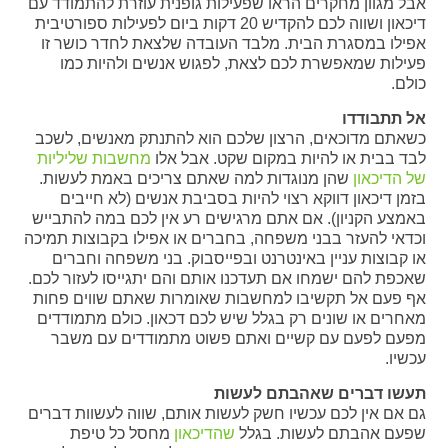
אבל מגוון מחקרים הראו שפעילות גופנית עוזרת להתמודד עם
דיכאון ושווה לכם להקדיש 20 דקות ביום לפעילות ספורטיבית
אפילו במסגרת הבית. מלבד העובדה שלצאת לחדר כושר זו
פעילות שמאפשרת לכם לצאת, לפגוש אנשים ולהיות כמו
כולם.
אל תתבודדו
כשאתם מדוכאים, הרצון שלכם הוא להתנתק מאנשים, לשכב
לבד בבית או להיות במקום שקט. אבל אלו
מחשבות שליליות
של הדיכאון
שהן מנוגדות למה שאתם צריכים באמת לעשות.
בזמן דיכאון דווקא רצוי להיות בסביבת אנשים (לא חייבים
באמצע הקניון). אם אתם מרגישים רע אין לכם במה להתבייש
וכדאי להעזר בבני משפחה, בחברים או אפילו בקבוצות תמיכה
או קבוצות עניין באינטרנט ובפייסבוק. בני משפחה וחברים
שאכפת להם ישמחו אם תעדכנו אותם והם יתגייסו לעזור לכם.
אף פעם אל תקשיבו למחשבות שאומרות שאתם שווים פחות
מאחרים או שונים רק בגלל שיש לכם דכאון. כולם מתמודדים
מפעם לפעם עם קשיים ואתם פשוט מתמודדים עם משבר
עכשיו.
תעשו דברים שאהבתם לעשות
גם אם אין לכם עכשיו חשק לעשות אותם, שווה לעשוות דברים
שפעם אהבתם לעשות. בגלל
שהדיכאון
מחסל כל טיפת