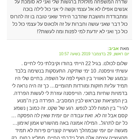
שדרה המשפחה מזלזלת ברגשות שלי ואני לא סומכת על
אנשים אפילו לא אל עצמי וקשה לי אני כול לילה בוכה
ומתבודדת וחושבת שהדבר היחיד שאני טובה בו זה להרוס
כול דבר שאני עושה וחברות על זה ולכאוס על עצמי כול כל
כול כך ואני לא יודעת למי לפנות ומה לעשות?!
מאת
:
אביב
יום ראשון, 29 בדצמבר 2019 בשעה 10:57
שלום לכולנו. בגיל 22 הייתי בהודו וקיבלתי כלי לחיים .
עשיתי וויפסנה. 10 ימי שתיקה. התעסקות בנשימה בלבד
ובמגע של האוויר בין האף לפה על השפה. בחיים שלי היו
תמיד עליות חזקות ומורדות תהומיים… כך זה היה נראה לי
בדמויות שחיות בתוכי. הוייפסנה עוזרת לי לעשות הפרדה.
בין המציאות שבראש לבין המסביב. הפרדה בין ה"מנוע
לגיר" בין המוח ללב לנפש. רגע של שקט. זה כמוב ן נשמע
קסם אבל זה לא. זאת עבודה יום יומית שאין לה הפסקה …
כל יום לתרגל.. המילה אמונה באה מהשורש אמון /אימון…
מעשה יום יומי שבמהלך העשייה קוצרים פירות לא תמיד
מהעשייה עצמה אלה מכל נידבחי החיים. ממליץ בחום. רק