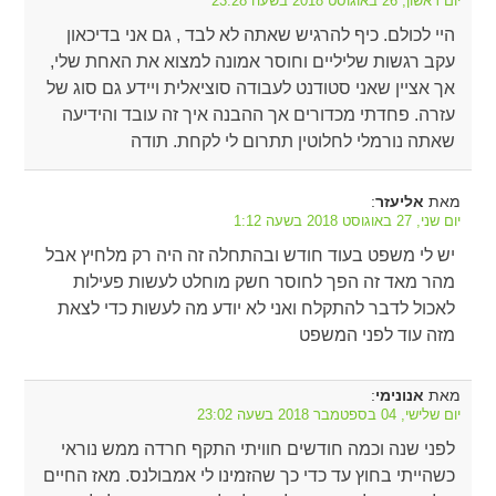
יום ראשון, 26 באוגוסט 2018 בשעה 23:28
היי לכולם. כיף להרגיש שאתה לא לבד , גם אני בדיכאון
עקב רגשות שליליים וחוסר אמונה למצוא את האחת שלי,
אך אציין שאני סטודנט לעבודה סוציאלית ויידע גם סוג של
עזרה. פחדתי מכדורים אך ההבנה איך זה עובד והידיעה
שאתה נורמלי לחלוטין תתרום לי לקחת. תודה
מאת
:
אליעזר
יום שני, 27 באוגוסט 2018 בשעה 1:12
יש לי משפט בעוד חודש ובהתחלה זה היה רק מלחיץ אבל
מהר מאד זה הפך לחוסר חשק מוחלט לעשות פעילות
לאכול לדבר להתקלח ואני לא יודע מה לעשות כדי לצאת
מזה עוד לפני המשפט
מאת
:
אנונימי
יום שלישי, 04 בספטמבר 2018 בשעה 23:02
לפני שנה וכמה חודשים חוויתי התקף חרדה ממש נוראי
כשהייתי בחוץ עד כדי כך שהזמינו לי אמבולנס. מאז החיים