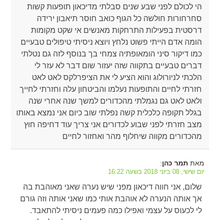
הי לכולם לפני שבע שנים סבלתי מדיכאון תופעות קשות
סחרחורות חולשה כל הגוף כואב חוסר תיאבון ירידה
דרסטית בפעילות התרחקות מאנשים אי שקט מקומות
הומה אדם הייתי פשוט נלחץ ויוצא ניסיתי טיפולים טבעיים
כמו דיקור סיני הומאופתיה צמחי בך בנוסף לזה גם נטלתי
דברים טבעיים בתקווה שזה יעזור שום דבר לא עזר לי
הלכתי לניורולוג והוא הציע לי את הציפרלקס לאט לאט
חזרתי לחיים והתופעות נעלמו והביטחון עלה וחזרתי לחייך
ולאט לאט גם נגמלתי מהכדורים למשך שנה אחרי שנה
בגלל תקופה כלכלית קשה נפלתי שוב כיום אני נמצא באותו
מצב חזרתי לפני שבוע לכדורים אני צריך עוד דחיפה חוץ
מהכדורים מקווה שיחלוף מהר ואחזור לחיים
מאת
:
תמר כהן
יום שישי, 08 ביוני 2018 בשעה 16:22
שלום, אני חווה דיכאון מפני שיש נערה שאני מאוהבת בה
אך אותה הנערה לא אוהבת אותי כמו שאני אותה וזה גורם
לי לכעוס על עצמי ואפילו כמה פעמים ניסיתי להתאבד.