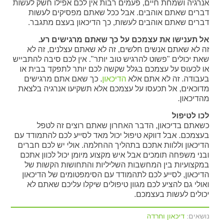
אנרגיה ושמחת חיים, פעמים רבות אין לכם אפילו חשק לעשות
דברים שאתם אוהבים. אבל ככל שאתם מפסיקים לעשות
דברים שאתם אוהבים לעשות, כך הדיכאון בעצם מתגבר.
אל תענישו את עצמכם על כך שאתם מרגישים רע.
זה לא שאתם אנשים חלשים, זה לא שאתם עצלנים, זה לא
שאת יכולים "פשוט להרגיש טוב יותר". אין לכם סיבה להתבייש
או לכעוס על עצמכם בגלל שקשה לכם יותר לתפקד בבית או
בעבודה. זה לא אתם אלא
הדיכאון
. כך שאם אתם מרגישים
מדוכאים, אל תכעסו על עצמכם אלא תשקיעו אנרגיה בלצאת
מהדיכאון.
לכו לטיפול
כשאתם בדיכאון, הדבר האחרון שאתם רוצים זה לטפל
בעצמכם. אבל דווקא טיפול יכול מאד לסייע לכם להתמודד עם
הדיכאון וללוות אתכם בתהליך ההחלמה. אולי יש לכם חברים
ובני משפחה תומכים אבל איש מקצוע מיומן יכול לכוון אתכם
במקצועיות בין המחשבות השליליות והתחושות הקשות של
הדיכאון, לסייע לכם לתהמודד עם הסימפטומים של הדיכאון
ואולי גם להציע לכם מגוון טיפולים שיקלו עליכם שאתם לא
יכולים לעשות בעצמכם.
נושאים:
דיכאון וחרדה