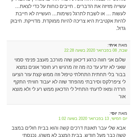
עשייה מזיזה את הדברים . חייבים כוחות על כדי לצאת…
לעשות … או לשבת לתרגל נשימות… העשייה לא חייבת
להיות אקטיבית היא צריכה להיות ממוקדת. מדוייקת. חיבוק
גדול.
מאת
:
איתי
שבת, 08 בפברואר 2020 בשעה 22:28
שלום אני חווה כרגע דיכאון שזה מורכב מעצב פנימי סמוי
שאני לא יודע עד כה מה זה מרגיש רע חוסר אונים נמצא
בבור בלי תחתית התחלתי טיפול וזה ממש קצת עזר הציעו
לי ציפרלקס וסירבתי מהפחד שזה לא יעבוד חוויתי התקף
חרדה ומאז לדעתי התחיל לי הדכאון ממש רע לי ולא מוצא
אור
מאת
:
יוסי
יום חמישי, 13 בפברואר 2020 בשעה 1:02
אבא שלי עבר תאונת דרכים קשה והוא בבית חולים במצב
קשה כבר מעל חודש, בבית המצב לא משהו, נכנסתי