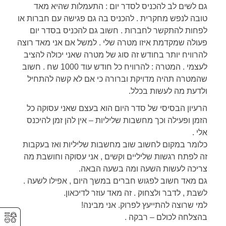
גם לשים לב להכניס לסדר יום : התעמלות שהיא מאד
טובה לנפש מחקרית . להכניס בה גם פגישה עם חברות או
לפחות להתקשר לחברות . חשוב גם להכניס בסדר יום
פעולה שמקדמת איזו מטרה שלי . למשל אם אני מאד רוצה
להרוויח יותר בחודש זה סוג של מטרה שאני יכולה להציב
לעצמי . המטרה : להרוויח כל חודש עוד 1000 שח . חשוב
שהמטרה תהיה מדויקת וברורה כי אם לא קשה להתחיל
ולדעת מה לעשות בכלל.
הרעיון הבסיסי של סדר היום הוא בעצם שאני עסוקה כל
הזמן ופעילה וכך מחשבות שליליות – אין להן זמן להיכנס
אלי .
כלומר במקום לחשוב שוב מחשבות שליליות ואז בעקבות
זה לפתח רגשות שליליים וקשים , אני עסוקה וחושבת מה
צריכה לעשות השעה ומה בשעה הבאה.
גם מאד חשוב לפגוש חברים במשך היום , אפילו לשעה .
לשבת , לדבר ולצחוק . זה מאד עוזר לדיכאון.
למי שרוצה להתייעץ לפרוק. אני מבינה!
⚥︎
בהצלחה לכולם – רבקה .