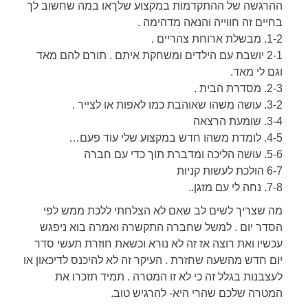
ההרגשה של ההתקדמות במקצוע שלךאו במה שחשוב לך
בחיים זה חווייה והנאה מדהימה .
1-2. מבשלת ארוחת צהריים .
2-1 יושבת עם הילדים ומשחקת איתם . תורם להם מאד
וגם לי מאד.
2-3. מסדרת הבית .
3-2. עושה משהו שאוהבת כמו לאפות או לצייר .
3-4. שומעת הרצאה
4-5. לומדת משהו חדש במקצוע שלי עוד פעם…
5-6. עושה הליכה ומדברת תוך כדי עם חברה
6-7 הולכת לעשות קניות
7-8. נחה לי עם מזגן..
מה שצריך לשים לב שאם לא הצלחתי ללכת ממש לפי
הסדר יום . למשל שחברה התקשרה ואמרה בוא ניפגש
עכשיו ואת רוצה אז זה לא נורא וכשאת חוזרת תעשי סדר
יום חדש מהשעה שחזרת . העיקר זה לא להיכנס לדיכאון או
לעצבנות בגלל זה כי לא זו המטרה . תמיד תזכרו את
המטרה שלכם שהרי היא- להרגיש טוב.