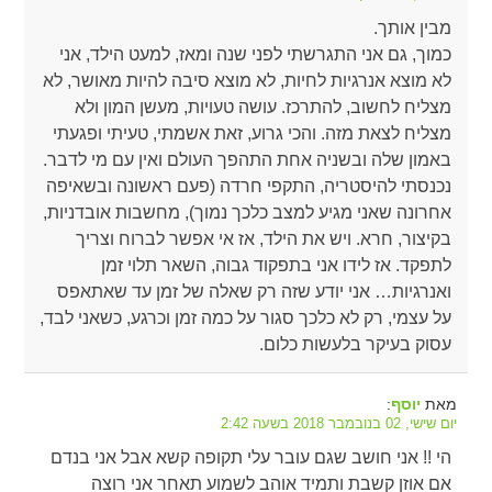
מבין אותך.
כמוך, גם אני התגרשתי לפני שנה ומאז, למעט הילד, אני
לא מוצא אנרגיות לחיות, לא מוצא סיבה להיות מאושר, לא
מצליח לחשוב, להתרכז. עושה טעויות, מעשן המון ולא
מצליח לצאת מזה. והכי גרוע, זאת אשמתי, טעיתי ופגעתי
באמון שלה ובשניה אחת התהפך העולם ואין עם מי לדבר.
נכנסתי להיסטריה, התקפי חרדה (פעם ראשונה ובשאיפה
אחרונה שאני מגיע למצב כלכך נמוך), מחשבות אובדניות,
בקיצור, חרא. ויש את הילד, אז אי אפשר לברוח וצריך
לתפקד. אז לידו אני בתפקוד גבוה, השאר תלוי זמן
ואנרגיות… אני יודע שזה רק שאלה של זמן עד שאתאפס
על עצמי, רק לא כלכך סגור על כמה זמן וכרגע, כשאני לבד,
עסוק בעיקר בלעשות כלום.
מאת
:
יוסף
יום שישי, 02 בנובמבר 2018 בשעה 2:42
הי !! אני חושב שגם עובר עלי תקופה קשא אבל אני בנדם
אם אוזן קשבת ותמיד אוהב לשמוע תאחר אני רוצה