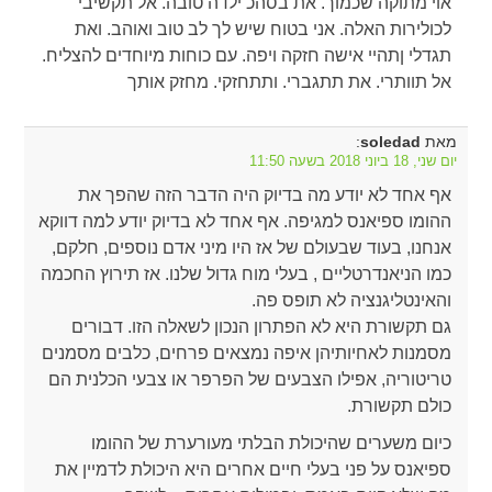
אוי מתוקה שכמוך. את בסהכ ילדה טובה. אל תקשיבי
לכולירות האלה. אני בטוח שיש לך לב טוב ואוהב. ואת
תגדלי ןתהיי אישה חזקה ויפה. עם כוחות מיוחדים להצליח.
אל תוותרי. את תתגברי. ותתחזקי. מחזק אותך
מאת
:
soledad
יום שני, 18 ביוני 2018 בשעה 11:50
אף אחד לא יודע מה בדיוק היה הדבר הזה שהפך את
ההומו ספיאנס למגיפה. אף אחד לא בדיוק יודע למה דווקא
אנחנו, בעוד שבעולם של אז היו מיני אדם נוספים, חלקם,
כמו הניאנדרטליים , בעלי מוח גדול שלנו. אז תירוץ החכמה
והאינטליגנציה לא תופס פה.
גם תקשורת היא לא הפתרון הנכון לשאלה הזו. דבורים
מסמנות לאחיותיהן איפה נמצאים פרחים, כלבים מסמנים
טריטוריה, אפילו הצבעים של הפרפר או צבעי הכלנית הם
כולם תקשורת.
כיום משערים שהיכולת הבלתי מעורערת של ההומו
ספיאנס על פני בעלי חיים אחרים היא היכולת לדמיין את