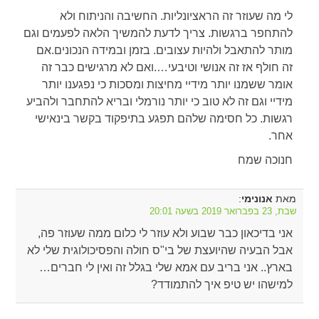
לי מה שעוזר זה הראציונליות. החשיבה והניתוח ולא
להתחפר ברגשות. צריך לדעת להמשיך הלאה לפעמים וגם
מותר להתאבל ולהיות עצובים. בזמן ובמידה הנכונים.אם
זה חולף אז זה אנושי וטיבעי….ואם לא מרגישים כבר זה
אומר ששמנו יותר מידיי מחיצות ומסכות כי נפגענו יותר
מידיי וגם זה לא טוב כי יותר נורמלי ובריא להתחבר ולהביע
רגשות. כל חסימה שלהם תפגע בתיפקוד בקשר בינאישי
אחר.
חנוכה שמח
מאת
:
אנונימי
שבת, 23 בפברואר 2019 בשעה 20:01
אני בדיכאון כבר שבוע ולא עוזר לי כלום ממה שעוזר פה,
אבל הבעיה שהיועצת של בי"ס חולה והפסיכולוגית שלי לא
בארץ.. אני בריב עם אמא שלי בגלל זה ואין לי חברים…
למישהו יש טיפ איך להתמודד?