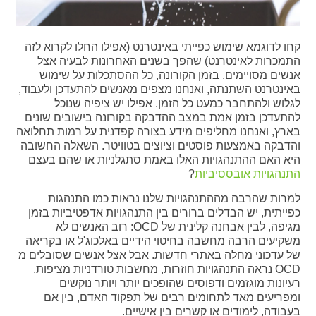
קחו לדוגמא שימוש כפייתי באינטרנט (אפילו החלו לקרוא לזה
התמכרות לאינטרנט) שהפך בשנים האחרונות לבעיה אצל
אנשים מסויימים. בזמן הקורונה, כל ההסתכלות על שימוש
באינטרנט השתנתה, ואנחנו מצפים מאנשים להתעדכן ולעבוד,
לגלוש ולהתחבר כמעט כל הזמן. אפילו יש ציפיה שנוכל
להתעדכן בזמן אמת במצב ההדבקה בקורונה בישובים שונים
בארץ, ואנחנו מחליפים מידע בצורה קפדנית על רמות תחלואה
והדבקה באמצעות פוסטים וציוצים בטוויטר. השאלה החשובה
היא האם ההתנהגויות האלו באמת סתגלניות או שהם בעצם
התנהגויות אובססיביות
?
למרות שהרבה מההתנהגויות שלנו נראות כמו התנהגות
כפייתית, יש הבדלים ברורים בין התנהגויות אדפטיביות בזמן
מגיפה, לבין אבחנה קלינית של OCD: רוב האנשים לא
משקיעים הרבה מחשבה בחיטוי הידיים באלכוג'ל או בקריאה
של עדכוני מחלה באתרי חדשות. אבל אצל אנשים שסובלים מ
OCD נראה התנהגויות חוזרות, מחשבות טורדניות מציפות,
רעיונות מוגזמים ודפוסים שהופכים יותר ויותר נוקשים
ומפריעים מאד לתחומים רבים של תפקוד האדם, בין אם
בעבודה, לימודים או קשרים בין אישיים.