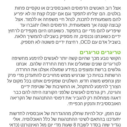
אצל רוב האנשים הדפוסים האובססיבים או טקסיים פחות
בולטים. הם יצליחו לתפקד וגם אם יסבלו קצת זה לא יפריע
להם משמעותית לתכנת, לנהל חיי משפחה או ללמוד. אצל
קבוצה קטנה אך משמעותית, הדפוסים האלו יתגברו עד
שיפריעו להם מדי יום בתפקוד. כשאנחנו היום מקפידים לרחוץ
ידיים כשאנחנו נכנסים, זה מספיק בשבילנו להמשיך הלאה.
בשביל אדם עם OCD, רחיצת ידיים פשוטה לא תספיק.
טריגרים טריגרים
הקושי נובע מכך שהיום קשה יותר לאנשים להימנע מחשיפה
לטריגרים שונים שמעלים את רמת החרדה שלהם. אנחנו
גולשים ברשת ומוצפים במידע שמעלה אצלנו את החרדה.
הרשתות בנויות כך שנרגיש ממש מחוייבים להתעדכן מדי פרק
זמן ונחפש משהו חדש. השלטים שמקיפים אותנו בכל מקום על
הצורך להימנע להתקהל, או החשיבות של שטיפת ידיים
והגיינה, רק גורמים לאנשים שלפני הקורונה היתה להם כבר
דאגה ממחלות רק להגביר את דפוסי ההתנהגות של הקריאה
האובססיבית והנקיון הכפייתי.
עם הזמן, יכול להיות שחלק מההגדרות של אובססיה לחדשות
יתעדכנו בהתאם לשינוי ההתנהגות של כלל האוכלוסיה. אולי
נגדיר שזה בסדר לשבת 8 שעות מדי יום מול האינטרנט (כדאי