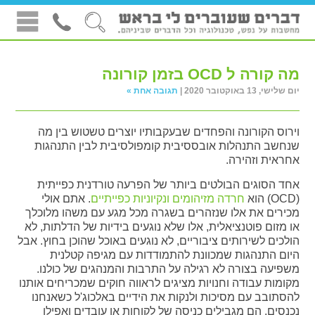
מה קורה ל OCD בזמן קורונה
יום שלישי, 13 באוקטובר 2020 |
תגובה אחת »
וירוס הקורונה והפחדים שבעקבותיו יוצרים טשטוש בין מה
שנחשב התנהלות אובססיבית קומפולסיבית לבין התנהגות
אחראית וזהירה.
אחד הסוגים הבולטים ביותר של הפרעה טורדנית כפייתית
(OCD) הוא
חרדה מזיהומים ונקיוניות כפייתיים
. אתם אולי
מכירים את אלו שנזהרים בשגרה מכל מגע עם משהו מלוכלך
או מזום פוטנציאלית, אלו שלא נוגעים בידיות של הדלתות, לא
הולכים לשירותים ציבוריים, לא נוגעים באוכל שהוכן בחוץ. אבל
היום התנהגות שמכוונת להתמודדות עם מגיפה קטלנית
משפיעה בצורה לא רגילה על התרבות והמנהגים של כולנו.
מקומות עבודה וחנויות מציגים לראווה חוקים שמכריחים אותנו
להסתובב עם מסיכות ולנקות את הידיים באלכוג'ל כשאנחנו
נכנסים, הם מגבילים כניסה של לקוחות או עובדים ואפילו