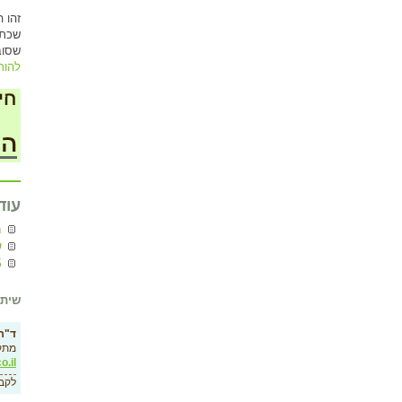
זהו 
שכתב
שסוב
להור
עוד
מ
ש
5 תסמיני
שיתו
ד"ר 
מתק
o.il
לקב