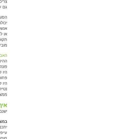
צריכ
גם ע
הסוב
יכול
אנשי
או ל
תקופ
מובי
האבח
ההיפ
פונה
היו 
פחות
היו 
נטיי
ממצב
איך
ישנם
במצב
יתכנו
עייפ
חוסר