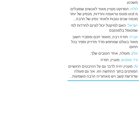
משכנע
לולה
: הסרוקט מצויין מאוד לאנשים שסובלים
מ ocd פוטס טראומה וחרדות, מנסיון של יותר
מכמה שנים טובות ולאחר נסיון של הרבה...
ישראל
: האם למיקטל יכול לגרום לחרדות למי
שמטופל בלפונקנס
אביה
: תודה רבה, מאמר חכם ומסביר חשוב
מאוד בעולם שמחפש מדד מדוייק וספיר בכל
תחום
אלון
: מעולה, אחד הטובים שלך.
ורד מוסנזון
: מעניין. תודה
Al
: מעניין יהיה לדבר גם על ההיבטים הרגשיים
המותנים בתוך ההתשה הזו. איך גם פעולה
שדורשת קשב ויש מאחוריה הרבה משמעות...