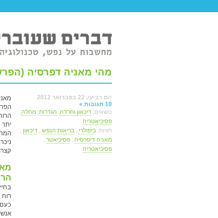
טר ברשת.
מהי מאניה דפרסיה (הפרע
יום רביעי, 22 בפברואר 2012
מאני
10 תגובות »
הפרע
נושאים:
דיכאון וחרדה
,
הגדרות
,
מחלה
,
הרוח
פסיכיאטריה
יתר 
תגיות:
ביפולרי
,
בריאות הנפש
,
דיכאון
,
המתב
מאניה דיפרסיה
,
פסיכיאטר
,
ניכר
פסיכיאטריה
קצרו
מאנ
הרו
בחיי
רוח 
כעס.
אנשי