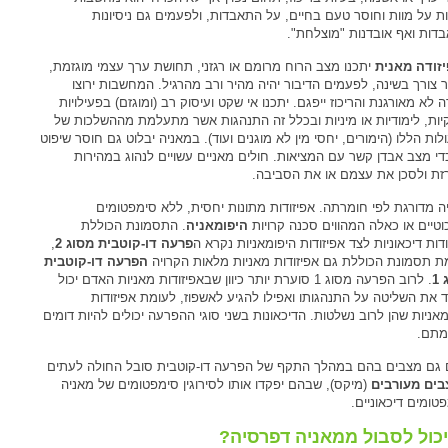
ות על מוות וחוסר טעם בחיים, על התאבדות, ולפעמים גם ניסיונות
דות ואף אובדנות "מוצלחת".
זודה מאנית
יתכנו מצב הרוח מרומם או רגזני, תחושת ערך עצמי מוגזמת,
 צורך בשינה, לפעמים הדיבור יהיה מהיר ורב מהרגיל. המחשבות ירוצו
 לא מאורגנת והריכוז ייפגם. יתכנו אי שקט ועיסוק רב (ומוגזם) בפעילויות
יות, לימודיות או מיניות ובכלל זה התנהגות אשר מתעלמת מההשלכות של
ות הללו (הימורים, יחסי מין לא מוגנים ועוד). במאניה יבלוט גם חוסר שיפוט
די מצב אבדן קשר עם המציאות. חולים מאניים עשויים לנהוג במהירות
זת ולסכן את עצמם או את הסביבה.
ה מדורגת לפי חומרתה. אפיזודות מתונות יחסית, ללא סימפטומים
וטיים או כאלה המהווים סכנה קרויות
היפומאניה
. התסמונת הכוללת
דות דיכאוניות לצד אפיזודות היפומאניות נקרא ה
פרעה דו-קוטבית מסוג 2
,
ת תסמונת הכוללת גם אפיזודות מאניות מלאות הקרויה
הפרעה דו-קוטבית
1
. לרוב הפרעה מסוג 1 סוערת יותר כיוון שבאפיזודות מאניות האדם יכול
 את השליטה על התנהגותו ואפילו להגיע לאשפוז, לעומת אפיזודות
מאניות שהן לרוב נשלטות. הדיכאונות בשני סוגי ההפרעה יכולים להיות דומים
מתם.
 גם מצבים בהם במהלך התקף של הפרעה דו-קוטבית סובל החולה לעתים
ים מעורבים
(מיקס), שבהם יפקדו אותו לסירוגין סימפטומים של מאניה
טומים דיכאוניים.
יכול לסבול ממאניה דפרסיה?