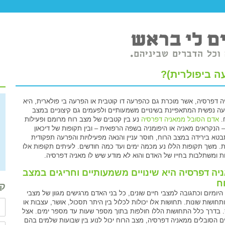
ה ביפולרית)?
ה דפרסיה, אשר מוכרת גם כהפרעה דו קוטבית או הפרעה בי פולארית, היא
ה נפשית המתאפיינת בשינויים משמעותיים ולפעמים גם קיצוניים במצב
.
אדם הסובל ממאניה דפרסיה
נע בין קטבים של מצב רוח מרומם ופעילות
– הנקראים מאניה או היפומניה בשפה הרפואית – ובין תקופות של דיכאון
טא בירידה במצב הרוח, חוסר עניין והנאה מפעילויות והפרעה תפקודית
ת. משך תקופות הללו נע מכמה ימים ועד כמה חודשים. לעיתים תקופות אלו
ת ומשתלבות בחייו של האדם והוא לא מודע שיש לו מאניה דפרסיה.
יה דפרסיה היא שינויים משמעותיים וחריגים במצב
ח
קב
 היומיום וכתגובה למצבי חיים שונים, כל בני האדם מרגישים מגוון של מצבי
ותחושות שונות. תחושות אלו יכולות לכלול בין היתר תסכול, אושר, עצבות או
 בדרך כלל התחושות הללו חולפות בתוך מספר שעות עד מספר ימים. אצל
ם הסובלים ממאניה דפרסיה, מצב הרוח יכול לנוע בין שבועות שלמים בהם