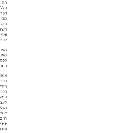
הם מ
הללו 
דפרס
מסוג
הוא 
השינ
ואפי
להיש
לפני
הנוב
אנשי
דפרס
החיי
רכבת
המעב
לעצב
נשלט
אנשי
חיים 
ידיד
וחבר