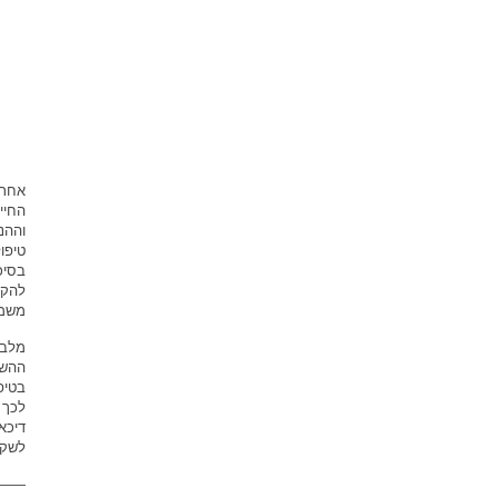
אחת 
החיי
וההנ
טיפו
בסיכ
להקפ
משמע
מלבד
ההשפ
בטיפ
לכך 
דיכא
לשקם
——