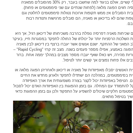
ונטולי קשיים, אולם בניגוד למה שחשבו בעבר, רק 30% מהסובלים ממאניה
יה חווים הפוגה מלאה (לפחות שנתיים עם שני סימפטומים או פחות).
ית הסובלים אין ממש תקופות ארוכות נטולות סימפטומים לחלוטין וגם
פות שהם לא בדיכאון או מאניה, הם סובלים מרגישות ותנודות רבות
ם.
 שכיחות מאניה דפרסיה נופלת בהרבה משכיחותו של דיכאון רגיל, אך היא
 השלכות הרסניות יותר על יכולתו של החולה לתפקד במסגרות חייו, בעיקר
 המאני של ההתקף. ישנם אנשים אשר יעברו ברצף בין דיכאון לבין מאניה
בלי הפוגה באמצע, אפילו מספר פעמים בשנה. מצב זה קרוי "Rapid Cycling" –
ריות מהירה, ויש כאלו שאף יעברו מספר מצבים במהלך יממה אחת. ברור
ים אלו פחות נפוצים אך קשים יותר לטיפול.
ת האנשים יסבלו מאפיזודות של מאניה או דיכאון ולאחריהן הפוגה מלאה או
ת בסימפטומים, במהלכה הם ישתדלו לתפקד ולארגן מחדש את החיים
. הטיפול באפיזודות יכול לקצר בצורה משמעותית את אורך האפיזודה
ל להתמודד עם המחלה. גם בזמן ההפוגות בין האפיזודות האדם יכול לסבול
פטומים חלקיים שיכולים להשפיע על התפקוד ולכן גם בזמן ההפוגות כדאי
יך בטיפול מתאים.