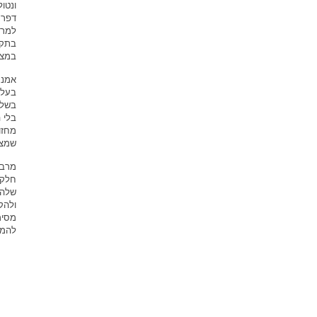
דפרס
למרב
בתקו
במצב
אמנם
בעלת
בשלב
מחזו
שמצב
מרבי
חלקי
שלהם
ולהק
מסימ
להמש