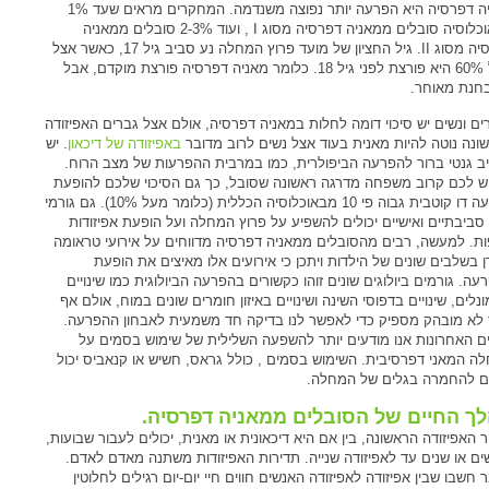
מאניה דפרסיה היא הפרעה יותר נפוצה משנדמה. המחקרים מראים שעד 1%
מהאוכלוסיה סובלים ממאניה דפרסיה מסוג I , ועוד 2-3% סובלים ממאניה
דפרסיה מסוג II. גיל החציון של מועד פרוץ המחלה נע סביב גיל 17, כאשר אצל
מעל 60% היא פורצת לפני גיל 18. כלומר מאניה דפרסיה פורצת מוקדם, אבל
חנת מאוחר.
ים ונשים יש סיכוי דומה לחלות במאניה דפרסיה, אולם אצל גברים האפיזודה
ונה נוטה להיות מאנית בעוד אצל נשים לרוב מדובר
באפיזודה של דיכאון
. יש
ב גנטי ברור להפרעה הביפולרית, כמו במרבית ההפרעות של מצב הרוח.
ש לכם קרוב משפחה מדרגה ראשונה שסובל, כך גם הסיכוי שלכם להופעת
הפרעה דו קוטבית גבוה פי 10 מבאוכלוסיה הכללית (כלומר מעל 10%). גם גורמי
סביבתיים ואישיים יכולים להשפיע על פרוץ המחלה ועל הופעת אפיזודות
ות. למעשה, רבים מהסובלים ממאניה דפרסיה מדווחים על אירועי טראומה
ן בשלבים שונים של הילדות ויתכן כי אירועים אלו מאיצים את הופעת
עה. גורמים ביולוגים שונים זוהו כקשורים בהפרעה הביולוגית כמו שינויים
נלים, שינויים בדפוסי השינה ושינויים באיזון חומרים שונים במוח, אולם אף
לא מובהק מספיק כדי לאפשר לנו בדיקה חד משמעית לאבחון ההפרעה.
ם האחרונות אנו מודעים יותר להשפעה השלילית של שימוש בסמים על
ה המאני דפרסיבית. השימוש בסמים , כולל גראס, חשיש או קנאביס יכול
ם להחמרה בגלים של המחלה.
ך החיים של הסובלים ממאניה דפרסיה.
 האפיזודה הראשונה, בין אם היא דיכאונית או מאנית, יכולים לעבור שבועות,
ים או שנים עד לאפיזודה שנייה. תדירות האפיזודות משתנה מאדם לאדם.
חשבו שבין אפיזודה לאפיזודה האנשים חווים חיי יום-יום רגילים לחלוטין