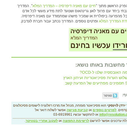
הפרק הראשון מתוך "
חיים עם מאניה דיפרסיה – המדריך המלא
". המדריך
תי ביחד עם פרופ' לאון גרינהאוס ושנועד לתת מידע מעשי לכל אדם
ל מהפרעה ביפולרית או שמכיר מישהו שמתמודד עם מאניה דיפרסיה.
דת המדריך המלא
ופרטים נוספים. המדריך נכתב עבור חברת לונדבק.
 מחשבות באותו נושא:
ה האובססיה שלנו ל-OCD?
לוש הערות פסיכיאטריות ועיתון הארץ
ם מפתיעים של הפרעת קשב
ף:
ירדן לוינסקי
הוא פסיכיאטר מומחה, מנהל את מרכז רזולוציה לישומים פסיכולוגים
דמים.
לפרטים נוספים
או
קביעת פגישה
אפשר לשלוח דואר אל
info@resolution.c
או להתקשר עכשיו 03-6919961
לת עדכונים אפשר להרשם
לרשימת התפוצה
או
לעקוב אחריי בטוויטר
.