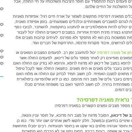
ים פעמים רבות להתמודד עם חוסר היציבות והשלכותיו על חיי החולה, אבל
ל ההשלכות על החיים שלהם.
לים ממאניה דפרסיה מתקשים לשמור על אורח חיים רגיל: אפיזודות מאניות
ות לגרום למשברים משפחתיים וכלכליים משמעותיים. בזמן אפיזודה מאנית,
ם יכולים להיות אימפולסיביים או להתנהג בתוקפנות, להשתכר, לבזבז כסף
התנהג בצורה מינית חסרת אחריות. במצבים דיכאוניים החולה יכול לעבור
ות ממושכות בהן הוא לא מתפקד ולא מפרנס. לעיתים קרובות מצבים אלו
לים לגירושים, איבוד מקורות פרנסה, התרחקות של חברים ועוד.
ון של מאניה דפרסיה
יכול להתעכב זמן רב. לפעמים המצבים המאנים או
ומאנים מופיעים רק לאחר מספר גלים של דיכאון. לפעמים החולה אשר
 לרופא במצב של דיכאון לא מדווח לרופא, והרופא לא בודק עם החולה האם
קיימים בעבר גלים מאנים או היפו מאנים. כתוצאה החולה עשוי לקבל טיפול
 מתאים למצבו האמיתי. לכן חשוב תמיד לבדוק עם החולה או מלוויו האם
קיימים בעבר גלים של מצב רוח מרומם. כמו כן ידוע שלהפרעה ביפולארית
ה משפחתית ברורה. לכן חשוב לחקור האם בני משפחה אחרים סבלו
ים דומים.
 נראית מאניה דפרסיה?
 מספר מצבים נפוצים הקשורים במאניה דפרסיה:
 של דיכאון,
הסובל מדווח על מצב רוח מדוכא, על חוסר עניין והנאה,
 שינויים בתיאבון ובמשקל, חלק יתקשו לישון ואחרים ישנו יותר מדי. כמו כן
ות וחוסר אנרגיה מלווים באי שקט או בחוסר תנועתיות. רבים יסבלו מתחושת
-ערך או אשמה, בעיות בריכוז, תחום נפוץ אך לא הכרחי הוא מחשבות