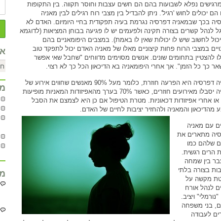
רגישים נפלא לשבועות בהם הם חשים עצבות וחוסר תקווה. בין התקופות
הם יכולים לחוש 'רגיל'. ניתן להבדיל בין מצבי רוח רגילים לבין מאניה
יה בכך שבמאניה דפרסיה נגרמת בעיה תפקודית בחיי היומיום. האדם לא
ל לנהל קשרים בצורה תקינה ולפעמים יש לו פגיעה בבוחן המציאות (לדוגמא
יכול לחשוב שיש לו יכולות שאין לו באמת). במצבים היפומאניים בהם
ויים במצבי הרוח פחות קיצוניים מאלו של מאניה האדם יכול לתפקד טוב
אר
לו להצטיין בתחומים שונים. אנשים מסוימים מדווחים "שחבל שאי אפשר
אר כך כל הזמן". אך אחרי היפומאניה בא הדיכאון הכל כך לא רצוי.
מאניה דפרסיה היא הפרעה חוזרת, כלומר מעל 90% מאנשים שחווים אירוע של
מח
מאניה יסבלו מאירועים חוזרים, כאשר 70% בערך מהאפיזודות המאניות מופיעות
 או אחרי אפיזודות דכאוניות. מטרת הטיפול אם כן היא לצמצם את הסבל
ע מהדיכאון והמאניה ולהחזיר יציבות לחיים של האדם.
ם עם מאניה
יה מתארים את
ם שלהם כמו
 הרים רגשית.
ר בין שמחה
ות בצורה בלתי
מח
ת מקשה על
ם לנהל אורח
"נורמלי" ויציב.
ים, בני משפחה
ים לעבודה