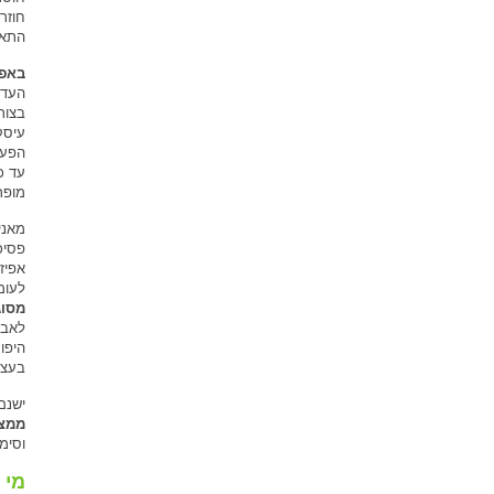
חוזר
התאב
באפי
העדר
בצורה
עיסק
הפעול
עד כ
מופר
מאני
פסיכ
אפיזו
לעומ
מסוג 
לאבד
היפו
בעצ
ישנם
ממצב
וסימפ
מי 