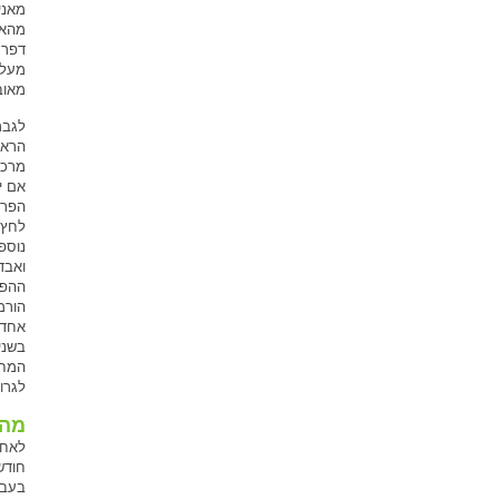
מאוב
לגבר
הראש
מרכי
אם י
לחץ 
נוספ
ואבד
ההפר
הורמו
אחד 
בשני
המחל
לגרו
מהל
לאחר
חודש
בעבר 