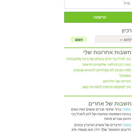
כיון
שבות אחרונות שלי
איך לגדל בני אדם בעולם של בינה מלאכותית
כמה דברים לפני שלוקחים תרופות
למה אנחנו לא מצליחים להרגיש שעשינו
מספיק?
חזרתה של הליתיום
איך למקסם תרופות להפרעת קשב
שבות של אחרים
אסתי
: ברור שיותר גברים עושים זאת נשים
בנויות כשופעות ונותנות וקל להן להכיל בכי
תינוק וגברים פחות
משה
: הדברים של מארק הורוביץ נכונים
וידועים והמאמר שלך ירדן הוא מגמתי ולא