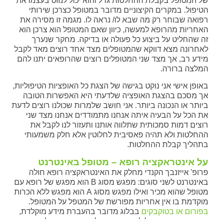
של המטופל בקבלת ההחלטות גדל והוא יכול לנווט בעצמו את
הטיפול. במקרים הקיצוניים מדובר במטופל כצרכן שירותי
רפואה שבוחר רק מה שבא לו/ נראה לו. מגמה זו מסירה את
האחריות מהרופא למעשה, כיוון שאם המטופל הוא צרכן הוא
זה שהחליט על ביצוע כל פעולה או בדיקה. מחקר שנערך
לאחרונה מצא דווקא שהמטופלים מצד אחד רוצים מאד לקבל
מידע רב, אך מצד שני המטופלים רוצים שהרופאים יתנו להם
המלצה ברורה.
באופן אישי אני נוקט בגישה של הצגת כל האופציות הטיפוליות,
אך מסכם בהצגת האופציה שלדעתי היא האפשרות הטובה
ביותר או הנכונה ביותר. אני חושב שלמרות שכולנו רוצים לדעת
את הכל על הבעיה איתה אנחנו מתמודדים אנחנו מצד שני
רוצים דמות סמכותית שתלווה אותנו ותעזור לנו לקבל את
ההחלטות ולא תהיה פאסיבית לחלוטין אלא חלק משמעותי
בתהליך קבלת ההחלטות.
על אינטראקציה רופא – מטופל באינטרנט
פרופ' אייזנבך הקנדי מחלק את האינטראקציה רופא חולה
באינטרנט לשני סוגים: מפגש מסוג B הוא מפגש של רופא עם
מטופל שהוא מכיר ואילו מפגש מסוג A הוא מפגש ללא הכרות
מוקדמת בו אין אחריות מפורשת של המטפל על המטופל.
בפורום או בטוקבקים
בבלוג מדובר בהעברת מידע מוקלדת,