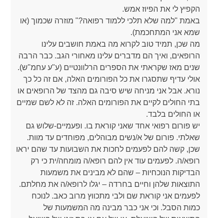
הקפיץ לי את הפיוז אמש.
באמת "למה שלא תלכי ללמוד רפואה?" מוזרה שכמוך (או
שמא אני המתחכמת).
מה שכן, תמיד טוב לקרוא מה באמת חושבים עלינו
הרופאים, ואיך הם מדברים עלינו מאחורי הגב. כבר הרבה
שנים מאז שקראתי את הספרים הרלוונטיים (ע"ע עחמ"ש).
אולי עדיף שתסגרו את כל הפורומים האלה, אם זה כל כך
נורא. אבל אני מניחה שיש סיבה גם מהצד של הרופאים או
בתי החולים לקיים את הפורומים האלה. זה לא לשם שמיים
או החולים בלבד.
יש פורום רפואי אחד שאני קוראת בו. ופעמיים-שלוש גם
שאלתי. פורום של א/נשים מבוהלים, מפוחדים עד מוות.
שכן, קשה להם לפעמים לחכות את השבועות עד שהם יראו
רופא/ה. לפעמים עוד אין להם רופא/ה מומחה/ית כי רק
הבדיקות הנוכחיות – שהם לא מבינים את משמעות
התוצאות שלהן וחיים בחרדה – יגלו לרופא/ה את מחלתם.
לפעמים אני קוראת שם ולבי מתכווץ מרוב כאב. לנוכח
כמות הסבל. וכי אני כבר מבינה מה המשמעות של