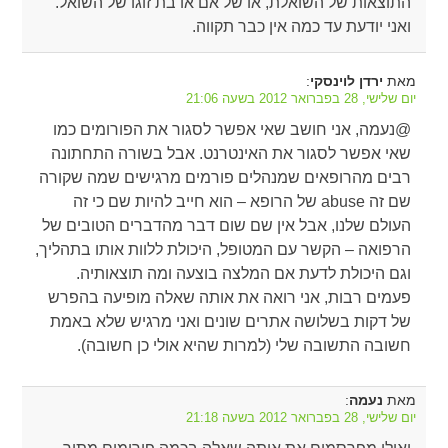
התוצאות של השואלת, או של אם או בת זוגו של השואל.
ואני יודעת עד כמה אין כבר תקווה.
מאת
:
ירדן לוינסקי
יום שלישי, 28 בפברואר 2012 בשעה 21:06
@נעמה, אני חושב שאי אפשר לסגור את הפורומים כמו
שאי אפשר לסגור את האינטרנט. אבל בשורה התחתונה
רבים מהרופאים שמנהלים פורמים מרגישים שמה שקורה
שם זה abuse של הרופא – הוא חייב להיות שם כי זה
העולם שלנו, אבל אין שם שום דבר מהדברים הטובים של
הרפואה – הקשר עם המטופל, היכולת ללוות אותו בתהליך,
וגם היכולת לדעת אם המלצה בוצעה ומה תוצאותיה.
פעמים רבות, אני רואה את אותה שאלה מופיעה בהפרש
של דקות בשלושה אתרים שונים ואני מרגיש שלא באמת
חשובה התשובה שלי (למרות שהיא אולי כן חשובה).
מאת
:
נעמה
יום שלישי, 28 בפברואר 2012 בשעה 21:18