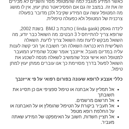
כאשר המידע מוגבל למה שהמטופל מסר והשניים לא מכירים
זה את זה. במצב זה גם אם הפסיכיאטר נותן יעוץ, אין לו מושג
מה המטופל עשה עם המידע שקיבל ולכן מדובר בפעולה
צרכנית של המטופל ולא כפעולה טיפולית.
לינדה גאסק (linda gask ) כותבת ב BMJ בשנת 2002,
שרופא צריך להתייחס ל 3 הבטים: מה השואל כבר יודע, מה
השואל מבקש לדעת ומה השואל צריך לדעת. השאלה
השלישית היא כנראה השאלה הכי חשובה אך הכי קשה לענות
עליה במדיום מוגבל. אייזנבך אומר שככל שהמידע המועבר
למטופל הוא אישי וככל שהמשיב לשאלה מנסה לשכנע את
השואל לפעול בדרך מסויימת כך אנו עוברים ממתן יעוץ למתן
טיפול.
כללי אצבע לרופא שעונה בפורום רפואי על פי אייזנבך
אל תמליץ על אבחנה או טיפול ספציפי אם כן תסייג את
תשובתך
אל תרשום מרשמים.
אל תעביר ביקורת על הטיפול שהומלץ או על האבחנה או
על החלפת רופא מטפל
אל תציין חשדות, חשוב על האימפקט של המידע שאתה
מעביר.