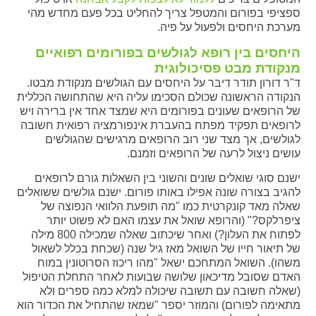
ספציפי בפורום והמטפל צריך להחליט בכל פעם מחדש מהי
מערכת היחסים ולפעול על פיה.
היחסים בין רופא לגולשים בפורומים רפואיים
מנקודת מבט פסיכולוגית
ד"ר דורון תודר דיבר על היחסים עם הגולשים מנקודת מבטו.
הנקודה הראשונה שכולם הסכימו עליה היא שהתחושה הכללית
של הרופאים שעונים בפורומים היא שמצד אחד אין ברירה ויש
לרופאים תפקיד מפתח בהעברת אינפורמציה רפואית חשובה
לגולשים, אך מצד שני רוב הרופאים מרגישים שהגולשים
עושים ניצול לרעה של הרופאים וזמנם.
ישנם סוגי שואלים שונים והשוני בין השאלות גורם לרופאים
להגיב בצורה שונה אפילו באותו פורום. ישנם גולשים ששואלים
שאלה מאד קונקרטית כמו "מה תופעת הלוואי הנפוצה של
ציפרלקס?" (והרופא שואל את עצמו האם לא פשוט יותר
לפתוח את העלון?) ואחר שיכתוב שאלה שמכילה 800 מילה
של תיאור חייו של השואל מאז גיל שנה (שכחת בכלל לשאול
משהו). השואל המתחכם ישאל "מהו ריכוז הסרוטונין במוח
האדם שסובל מדיכאון שלושה שבועות לאחר התחלת הטיפול
(שאלה חשובה עם תשובה שיכולה למלא כמה ספרים ולא
מתאימה לפורום) והמוזר יספר "שמאז שהתחיל את הכדור הוא