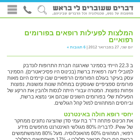
המלצות לפעילות רופאים בפורומים
רפואיים
יום שני, 27 בפברואר 2012 |
6 תגובות »
ב 22.3 הייתי בסמינר שארגנה חברת התרופות לונדבק
למובילי דעה רפואית ברשת (בכינוס היו פסיכיאטרים). הסמינר
עסק בעיקר בעולם הפורומים הרפואיים שבו קיימים היום מאות
פורומים ספציפיים שעוסקים במחלות שונות ומשונות, נפוצות
ופחות נפוצות. המטרה עבורי היתה לנסות ולהבין את הרקע של
הפעילות שלי בפורומים השונים שבהם אני נמצא ברשת,
וביחסים המתהווים למול קהל הגולשים.
יחסי רופא חולה באינטרנט
את הכינוס פתחה ד"ר בת עמי סדן שהציגה נתונים ממחקר
של Pew. לדבריה 80% מגולשי האינטרנט מחפשים מידע
רפואי, המהווים 60% מהאוכלוסיה. מעל 80% מהמשתמשים
ברשת הם בעלי מכשיר סלולרי ו- 17% משתמשים בסלולר