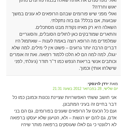
ואולי מפרסמים את אותה שאלה בכמה פורומים מתוך
יאוש וחרדה?
ואולי מפני שיש פורומים שבהם הרופאים לא עונים במשך
שבועות, אם בכלל? גם בזה נתקלתי.
השאלה היא רק מאיזו נקודת מבט מסתכלים.
והתארים שמודבקים כאן לחולים הסובלים, והסוגריים
שמלמדים מה הרופא רוצה באמת לענות – שאתמול היו
דברים הרבה יותר גרועים – פשוט אין לי מילים. למה שלא
יגגלו, למה למה הם לא הלכו ללמוד רפואה. ואת זה אומרים
וכותבים אנשי בריאות הנפש כמו ד"ר תודר (גיגלתי, לפני
שישלחו אותי) וכמוך.
מאת
:
ירדן לוינסקי
יום שלישי, 28 בפברואר 2012 בשעה 21:31
אני חושב ששתי האפשרויות שציינת נכונות וכמובן כמו כל
דבר בחיים זה בעיני המתבונן.
ועם כל הכעס על הרופאים שעונים בפורומים, גם הם בני
אדם, גם להם יש רגשות – ולא, הטיעון שלא יעסקו ברפואה
לא רלוונטי כי גם לאלו שעוסקים ברפואה מותר שיהיו