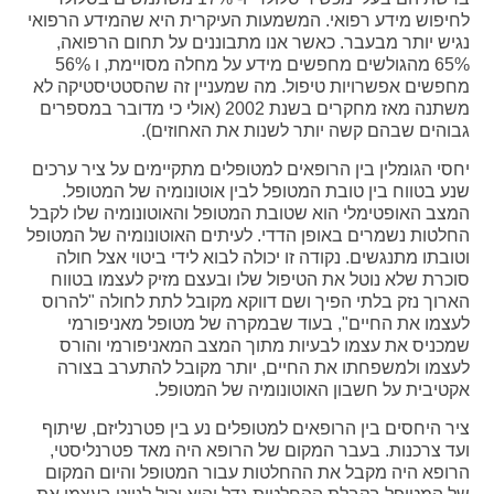
לחיפוש מידע רפואי. המשמעות העיקרית היא שהמידע הרפואי
נגיש יותר מבעבר. כאשר אנו מתבוננים על תחום הרפואה,
65% מהגולשים מחפשים מידע על מחלה מסויימת, ו 56%
מחפשים אפשרויות טיפול. מה שמעניין זה שהסטטיסטיקה לא
משתנה מאז מחקרים בשנת 2002 (אולי כי מדובר במספרים
גבוהים שבהם קשה יותר לשנות את האחוזים).
יחסי הגומלין בין הרופאים למטופלים מתקיימים על ציר ערכים
שנע בטווח בין טובת המטופל לבין אוטונומיה של המטופל.
המצב האופטימלי הוא שטובת המטופל והאוטונומיה שלו לקבל
החלטות נשמרים באופן הדדי. לעיתים האוטונומיה של המטופל
וטובתו מתנגשים. נקודה זו יכולה לבוא לידי ביטוי אצל חולה
סוכרת שלא נוטל את הטיפול שלו ובעצם מזיק לעצמו בטווח
הארוך נזק בלתי הפיך ושם דווקא מקובל לתת לחולה "להרוס
לעצמו את החיים", בעוד שבמקרה של מטופל מאניפורמי
שמכניס את עצמו לבעיות מתוך המצב המאניפורמי והורס
לעצמו ולמשפחתו את החיים, יותר מקובל להתערב בצורה
אקטיבית על חשבון האוטונומיה של המטופל.
ציר היחסים בין הרופאים למטופלים נע בין פטרנליזם, שיתוף
ועד צרכנות. בעבר המקום של הרופא היה מאד פטרנליסטי,
הרופא היה מקבל את ההחלטות עבור המטופל והיום המקום