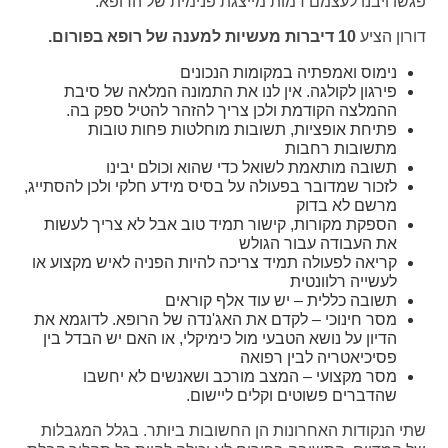
פגשו ויבנו לעצמם דמות מייצגת פנימית של הרופא.
דורון הציע
10 דיברות מעשיות למענה של רופא בפורום.
נימוס ואמפתיה במקומות הנכונים
פירגון לקולגה. אין לנו את התמונה המלאה של סיבת
ההמלצה הקודמת ולכן צריך להזהר להטיל ספק בה.
פתיחת אופציות, תשובות מוחלטות פחות טובות
מתשובות רחבות
תשובה מותאמת לשואל כדי שהוא וכולם יבינו
לזכור שמדובר בפעולה על בסיס מידע חלקי ולכן להסתייג,
מרשם לא בדוק
הספקת מקורות, קישור תמיד טוב אבל לא צריך לעשות
את העבודה עבור הגולש
קריאה לפעולה תמיד צריכה להיות הפניה לאיש מקצוע או
לעשייה רלוונטית
תשובה כללית – יש עוד אלף קוראים
מסר חינוכי – לקדם את האג'נדה של הרופא. לדוגמא את
הדיון על נושא הטבעי מול כימיקלי, או האם יש הבדל בין
פסיכיאטריה לבין רפואה
מסר מקצועי – המצב מורכב ושאנשים לא יחשבו
שהדברים פשוטים וקלים ליישום.
שתי הנקודות האחרונות הן החשובות ביותר. בגלל המגבלות