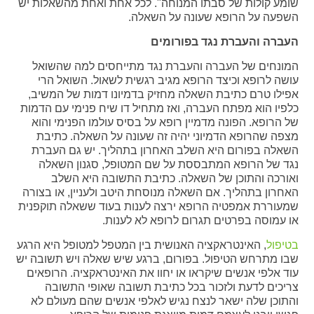
שומע קולות של סבתו המנוחה". לכל אחת ואחת מהשאלות יש
השפעה על הרופא שעונה על השאלה.
העברה והעברת נגד בפורומים
המונחים של העברה והעברת נגד מתייחסים למה שהשואל
עושה לרופא וכיצד הרופא מגיב רגשית לשאול. השואל הרי
אפילו טרם כתיבת השאלה מחזיק בדמיונו דמות של המשיב,
כלפיו הוא מפתח העברה, ואז מתחיל דו שיח פנימי עם הדמות
של הרופא. הפונה מדמיין רופא על בסיס עולמו הפנימי והוא
מצפה שהרופא הדמיוני יהיה זה שעונה על השאלה. כתיבת
השאלה בפורום היא השלב האחרון בתהליך. יש גם העברת
נגד של הרופא המתבססת על שם המטופל, סגנון השאלה
ואורכה והתוכן של השאלה. כתיבת התשובה היא השלב
האחרון בתהליך. אם השאלה מנוסחת היטב ולעניין, או בצורה
שמעוררת אמפטיה הרופא ירצה לענות בעוד ששאלה תוקפנית
או עמוסה בפרטים תגרום לרופא לא לענות.
בטיפול
, האינטראקציה האנושית בין המטפל למטופל היא הרגע
שבו מתרחש הטיפול. בפורום, ברגע שיש שאלה ויש תשובה יש
עוד אלפי אנשים שיקראו או יחוו את האינטראקציה. הרופאים
צריכים לדעת ולזכור בכל כתיבת תשובה שאופי התשובה
והתוכן שלה ישאר לנצח נגיש לאלפי אנשים שהם מעולם לא