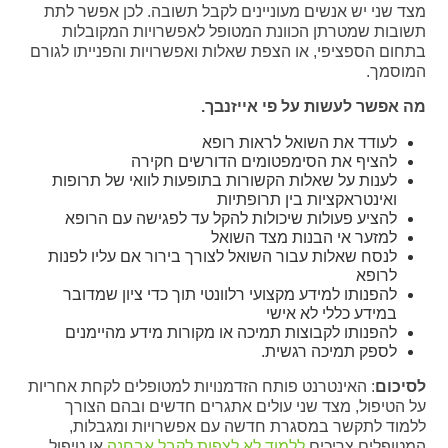
מצד שני יש אנשים מעוניינים לקבל תשובה. לכן אפשר לתת
תשובות שמטרתן הכוונת המטופל לאפשרויות המקובלות
בתחום הספציפי, או הצפת שאלות ואפשרויות והפנייתו לגורם
המוסמך.
מה אפשר לעשות על פי אייזנבך.
לעודד את השואל לראות רופא
להציף את הסימפטומים הדורשים חקירה
לענות על שאלות הקשורות בתופעות לוואי של תרופות
ואינטראקציות בין תרופתיות
להציע פעולות שיכולות להקל עד לפגישה עם הרופא
למזער אי הבנות מצד השואל
לנסח שאלות עבור השואל לצורך בירור אם עליו לפנות
לרופא
להפנותו למידע מקצועי רלוונטי תוך כדי ציון שמדובר
במידע כללי לא אישי
להפנותו לקבוצות תמיכה או מקורות מידע מהיימנים
לספק תמיכה רגשית.
לסיכום
: האינטרנט פותח הזדמנויות למטופלים לקחת אחריות
על הטיפול, מצד שני עולים אתגרים חדשים ובהם הצורך
ללמוד לתקשר במסגרת חדשה עם אפשרויות ומגבלות,
המטופלים צריכים
ללמוד לא לצפות לקבל אבחנה
או טיפול