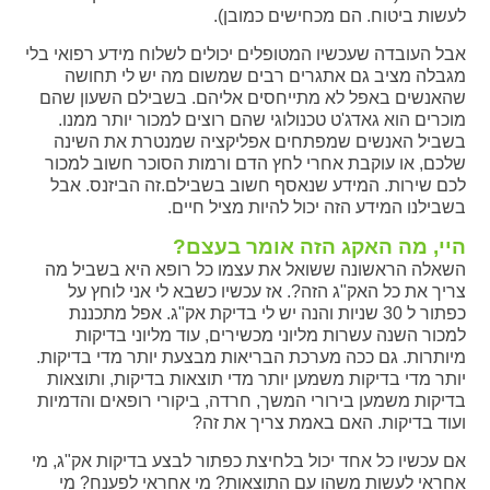
לעשות ביטוח. הם מכחישים כמובן).
אבל העובדה שעכשיו המטופלים יכולים לשלוח מידע רפואי בלי
מגבלה מציב גם אתגרים רבים שמשום מה יש לי תחושה
שהאנשים באפל לא מתייחסים אליהם. בשבילם השעון שהם
מוכרים הוא גאדג'ט טכנולוגי שהם רוצים למכור יותר ממנו.
בשביל האנשים שמפתחים אפליקציה שמנטרת את השינה
שלכם, או עוקבת אחרי לחץ הדם ורמות הסוכר חשוב למכור
לכם שירות. המידע שנאסף חשוב בשבילם.זה הביזנס. אבל
בשבילנו המידע הזה יכול להיות מציל חיים.
היי, מה האקג הזה אומר בעצם?
השאלה הראשונה ששואל את עצמו כל רופא היא בשביל מה
צריך את כל האק"ג הזה?. אז עכשיו כשבא לי אני לוחץ על
כפתור ל 30 שניות והנה יש לי בדיקת אק"ג. אפל מתכננת
למכור השנה עשרות מליוני מכשירים, עוד מליוני בדיקות
מיותרות. גם ככה מערכת הבריאות מבצעת יותר מדי בדיקות.
יותר מדי בדיקות משמען יותר מדי תוצאות בדיקות, ותוצאות
בדיקות משמען בירורי המשך, חרדה, ביקורי רופאים והדמיות
ועוד בדיקות. האם באמת צריך את זה?
אם עכשיו כל אחד יכול בלחיצת כפתור לבצע בדיקות אק"ג, מי
אחראי לעשות משהו עם התוצאות? מי אחראי לפענח? מי