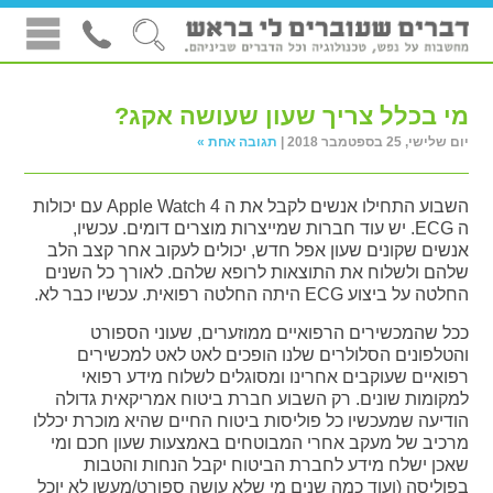
מי בכלל צריך שעון שעושה אקג?
יום שלישי, 25 בספטמבר 2018 |
תגובה אחת »
השבוע התחילו אנשים לקבל את ה Apple Watch 4 עם יכולות
ה ECG. יש עוד חברות שמייצרות מוצרים דומים. עכשיו,
אנשים שקונים שעון אפל חדש, יכולים לעקוב אחר קצב הלב
שלהם ולשלוח את התוצאות לרופא שלהם. לאורך כל השנים
החלטה על ביצוע ECG היתה החלטה רפואית. עכשיו כבר לא.
ככל שהמכשירים הרפואיים ממוזערים, שעוני הספורט
והטלפונים הסלולרים שלנו הופכים לאט לאט למכשירים
רפואיים שעוקבים אחרינו ומסוגלים לשלוח מידע רפואי
למקומות שונים. רק השבוע חברת ביטוח אמריקאית גדולה
הודיעה שמעכשיו כל פוליסות ביטוח החיים שהיא מוכרת יכללו
מרכיב של מעקב אחרי המבוטחים באמצעות שעון חכם ומי
שאכן ישלח מידע לחברת הביטוח יקבל הנחות והטבות
בפוליסה (ועוד כמה שנים מי שלא עושה ספורט/מעשן לא יוכל