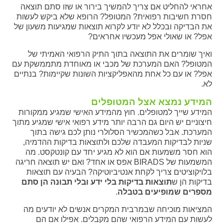
אחראי להחליט אם צריך להמשיך בירור או שזו סתם תוצאה
חסרת חשיבות רפואית? המטופל? הרופא שלא ביקש לעשות
את הבדיקה ובכלל לא יודע לקרוא תוצאות שמגיעות משעון של
אפל? או שאולי אפל מעכשיו אחראים?
ואיך שומרים את התוצאה בתוך התיק הרפואי האמיתי של
המטופל? האם המערכת של מכבי או מאוחדת מתממשקת עם
אפל? או עם כל אחת מהאפליקציות השונות שקיימות? בנתיים
לא.
המידע נמצא אצל המטופלים
המידע שייך למטופלים. חוץ מהמידע האישי שמגיע ממקורות
חיצוניים יש היום גם הרבה יותר מידע רפואי אישי שמגיע מתוך
המערכת. אבל כשהמכשיר הסלולרי נותן לכם גישה בתוך
שניות לבדיקות המעבדה שלכם ולתוצאות בדיקות ההדמיה,
הוא חסר משמעות אם הוא לא מגיע יחד עם קונטקסט. מה
המשמעות של BIRADS אפס או אחד? ואם יש תוצאה חריגה
בלויקוציטים צריך לקחת אנטיביוטיקה? הבעיה עם תוצאות
בדיקות הן ש
תוצאות בדיקות בלי ידע ובלי תבונה הן סתם
מספרים שמופיעים בטבלה
.
המציאות מוכיחה שבמרבית המקרים אנשים לא יודעים מה
לעשות עם המידע הרפואי שהם מקבלים. אפילו אם הם