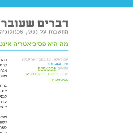
טר ברשת.
מה היא פסיכיאטריה אינט
יום ראשון, 10 בפברואר 2019
כמו 
אין תגובות »
להתמ
נושאים:
פסיכיאטריה
אנחנ
תגיות:
בריאות
,
בריאות הנפש
,
שנור
פסיכיאטריה
גם ב
את ה
לנפש
עבדת
אנשי
שאלו
לשוח
ספר 
עוסק