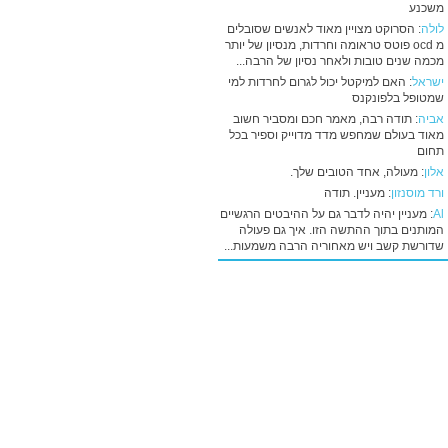
משכנע
לולה
: הסרוקט מצויין מאוד לאנשים שסובלים
מ ocd פוטס טראומה וחרדות, מנסיון של יותר
מכמה שנים טובות ולאחר נסיון של הרבה...
ישראל
: האם למיקטל יכול לגרום לחרדות למי
שמטופל בלפונקנס
אביה
: תודה רבה, מאמר חכם ומסביר חשוב
מאוד בעולם שמחפש מדד מדוייק וספיר בכל
תחום
אלון
: מעולה, אחד הטובים שלך.
ורד מוסנזון
: מעניין. תודה
Al
: מעניין יהיה לדבר גם על ההיבטים הרגשיים
המותנים בתוך ההתשה הזו. איך גם פעולה
שדורשת קשב ויש מאחוריה הרבה משמעות...