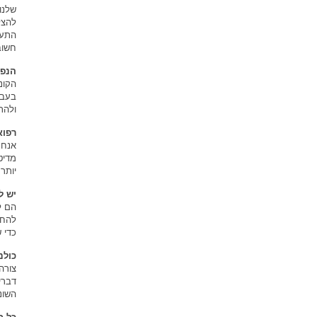
שלנו
להצל
התער
חשוב
הנפש
הקונ
בעבו
ולהת
רפוא
אנחנ
מדיט
יותר 
יש ל
הם ל
להחל
כדי 
כולנ
צורה
דברי
השונ