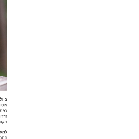
ביול
אוטו
כפתר
הזרו
מקוב
למער
התמי