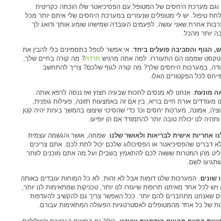
 וגם מערכת היחסים של המטופל עם הפסיכיאטר שלו הוכחה כקריטית
חת טיפול. יש לי מטופלים שנעזרים במערכת היחסים שלי איתם יותר מכל
בות אחרת שאני עושה. לפעמים העובדה שמישהו שומע אותך ודואג לך
ה יותר מהכל.
, הגוף והסביבה פועלים ביחד
. אי אפשר לטפל בתסמינים בלי להבין את
טקסט שממנו הם התעוררו. למה אתה מרגיש
חרדה
? מה קורה בחיים שלך,
דה, במערכות היחסים שלך? מה קורה לגוף שלכם? צריך להתחשב
ייחס לכל הפקטורים האלו.
ה מונעת
. אנחנו לא מנסים לחכות שבעיה תצוץ ואז ננסה לרפא אותה.
ו מעודדים אורח חיים בריא, בין אם זה באמצעות תזונה, פעילות גופנית,
ציה, אמונה, מערכות יחסים וכו' כדי שהסיכוי שיצוצו בהמשך בעיות יהיה קטן
ותהיה לנו יכולת טובה יותר להתמודד אם הן יופיעו.
נו אחריות אישית לבריאות ולאושר שלנו
. שמחה, אושר והגשמה עצמית
א דברים שהפסיכיאטר או הפסיכולוג שלכם יכול לתת לכם. אתם צריכים
יט מהן המטרות ששווה לכם להתאמץ בשבילן ועל מה אתם מוכנים לוותר
שתגיעו לשם.
ו שונים
. המערכות שלנו דומות אבל לא זהות. לא כל המוחות עובדים באותה
 ויש לכל אחד מאיתנו תרופות שיעזרו לנו יותר, טכניקות שמתאימות לנו יותר,
ם שאנחנו מתחברים להם יותר. ככל האפשר צריך גם להקשיב להעדפות
ות של כל אחד מהמטופלים לאסטרטגיות הפעולה המתאימות עבורם.