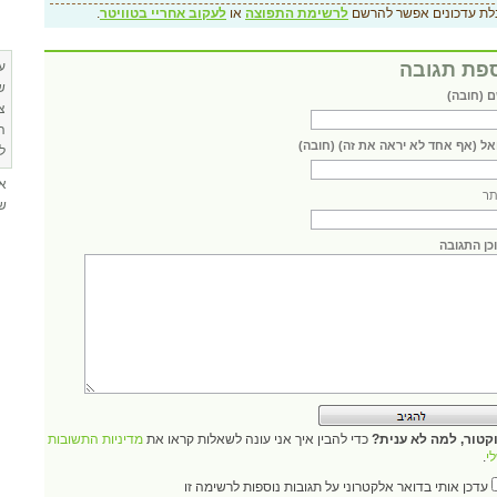
לת עדכונים אפשר להרשם
לרשימת התפוצה
או
לעקוב אחריי בטוויטר
.
פת תגובה
ע
ש
 (חובה)
צ
ה
אל (אף אחד לא יראה את זה) (חובה)
ל
א
ר
שא
כן התגובה
קטור, למה לא ענית?
כדי להבין איך אני עונה לשאלות קראו את
מדיניות התשובות
י
.
עדכן אותי בדואר אלקטרוני על תגובות נוספות לרשימה זו