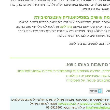
וויות החיים מהווים הזדמנות עבורנו
. כולל גם החוויות הגרועות והשליליות.
נחנו מצליחים להתבונן במה שעבר עלינו וללמוד מזה משהו אנחנו נפיק מזה
 מאשר אם נברח מזה.
מה עושים בפסיכיאטריה אינטגרטיבית?
שאתם רואים, פסיכיאטריה אינטגרטיבית איננה המלצה לרשום למישהו
ל מדיכאון היפריקום במקום
ציפרלקס
או ללכת לטיפולי גוף נפש במקום
 לפסיכולוג קליני. פסיכיאטריה אינטגרטיבית היא גישה ששואפת לחבר
ות ושיטות שיביאו לבריאות נפשית טובה.
 אני רושם לאנשים גם ציפרלקס.
 מחשבות באותו נושא:
רדה, הפרעה אובססיבית קומפולסיבית ודברים שמחוץ לשליטתנו
הגנת הפסיכיאטריה הביולוגית
תבוננים פנימה: על הפסיכוזה
ף:
ירדן לוינסקי
הוא פסיכיאטר מומחה, מנהל את מרכז רזולוציה לישומים פסיכולוגים
דמים.
לפרטים נוספים
או
קביעת פגישה
אפשר לשלוח דואר אל
info@resolution.c
או להתקשר עכשיו 03-6919961