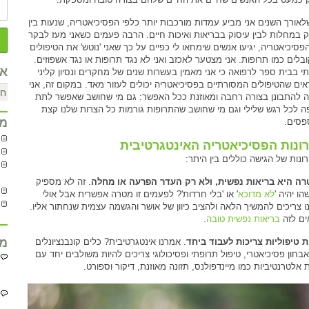
לאורך השנים אני מביע עמדות מורכבות יותר כלפי הפסיכיאטריה, שנעות בין
ק במחלות לבין עיסוק בבריאות ואיכות חיים. הרבה פעמים כשאני מעז לבקר
פסיכיאטריה, יגיעו אנשים שימחאו לי כפיים על כך שאני 'נוטש' את הטיפולים
בלים כמו תרופות. אני מצטער לאכזב ואני לא נגד תרופות או נגד אשפוזים.
אר
י בבית ספר לרפואה כי אני מאמין בעשרות שנים של מחקרים ונסיון קליני
ים שהטיפולים המסורתיים בפסיכיאטריה יכולים לעזור מאד. במקום זה, אני
 להתבונן בצורה רחבה ומאוזנת ככל האפשר: גם מי שחושב שאפשר לתת
ה לכל רגש שלילי וגם מי שחושב שהתרופות גורמות כל הצרות שלנו קצת
מח
סים.
ונות הפסיכיאטריה האינטגרטיבית
ונות של הגישה כוללים בין היתר:
ה היא בריאות נפשית, ולא רק העדר הפרעה או מחלה
. זה לא מספיק
ו יהיה '
לא מדוכא
' או 'בלי חרדות'? לפעמים זו מטרה אפשרית אבל אולי
ו צריכים להמשיך הלאה ולהציב כיוון של אושר והגשמה עצמית שנחתור אליו.
ים לזה
בריאות נפשית טובה
.
מח
ת טיפוליות צריכות לעבוד ביחד
. אמרנו אינטגרטיבית? כלים קונבנציונלים
אבחון פסיכיאטרי, טיפול תרופתי ופסיכולוגי צריכים להיות משולבים יחד עם
 אלטרנטיביות כמו מיינדפולנס, תזונה מאוזנת, דיקור וספורט.