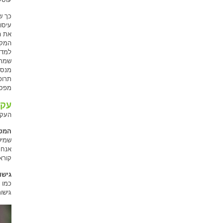
כך ש
עיסו
את ה
המקו
למדת
שמרא
מנסה
תרופ
מפספ
עקר
העקר
המטר
שמישה
אנחנ
קורא
גישו
כמו 
גישות