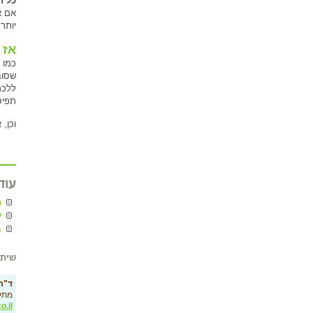
כל ח
אם א
יותר
אז 
כמו 
שסוב
ללכת
תפיס
וכן,
עוד
ח
ל
מ
שיתו
ד"ר 
מתק
o.il