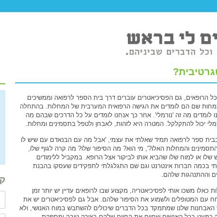
גרטיבית?
כל הרופאים, גם הפסיכיאטרים עוברים דרך בית הספר לרפואה וממשיכים
חות שם הם לומדים את הגישה הרפואית המערבית של המחלות. בהתחלה
ו לומדים מה זה 'נורמלי'. אחר כך אנחנו לומדים על כל הדרכים שבהם מה
מלי יכול להתקלקל. המטרה היא לזהות, לאבחן ולטפל בתסמינים ומחלות.
בית ספר לרפואה תמיד שאלתי את עצמי, 'אבל מה עם הבנאדם עם שיש לו
תסמינים והמחלות האלו?', מי הוא? מה הסיפור שלו? מה קרה לגוף שלו,
 שלו או למוח שלו שהביא אותו לביקור אצל הרופא. במקביל ללימודים
י בכמה חברות אינטרנט וגם שם התגלגלתי לתפקידים שעסקו בהבנת
ם וההתנהגות שלהם.
קב
ת כאלו משכו אותי לפסיכיאטריה, מקצוע שבו לרופאים עדיין יש יותר זמן
ח עם המטופלים ולשמוע את הסיפור שלהם. אבל גם לפסיכיאטרים יש את
האבחנות שלנו שמתמקד בכל הדברים שיכולים להשתבש במוח האנושי, ולא
 כמעט בכל האנשים שחיים את החיים שלהם בצורה טובה ומספקת.