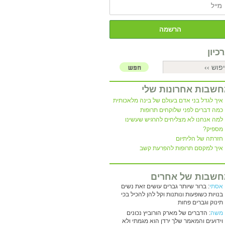
כיון
שבות אחרונות שלי
איך לגדל בני אדם בעולם של בינה מלאכותית
כמה דברים לפני שלוקחים תרופות
למה אנחנו לא מצליחים להרגיש שעשינו
מספיק?
חזרתה של הליתיום
איך למקסם תרופות להפרעת קשב
שבות של אחרים
אסתי
: ברור שיותר גברים עושים זאת נשים
בנויות כשופעות ונותנות וקל להן להכיל בכי
תינוק וגברים פחות
משה
: הדברים של מארק הורוביץ נכונים
וידועים והמאמר שלך ירדן הוא מגמתי ולא