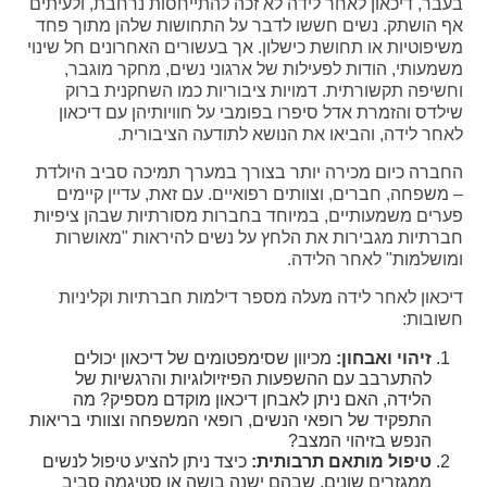
בעבר, דיכאון לאחר לידה לא זכה להתייחסות נרחבת, ולעיתים
אף הושתק. נשים חששו לדבר על התחושות שלהן מתוך פחד
משיפוטיות או תחושת כישלון. אך בעשורים האחרונים חל שינוי
משמעותי, הודות לפעילות של ארגוני נשים, מחקר מוגבר,
וחשיפה תקשורתית. דמויות ציבוריות כמו השחקנית ברוק
שילדס והזמרת אדל סיפרו בפומבי על חוויותיהן עם דיכאון
לאחר לידה, והביאו את הנושא לתודעה הציבורית.
החברה כיום מכירה יותר בצורך במערך תמיכה סביב היולדת
– משפחה, חברים, וצוותים רפואיים. עם זאת, עדיין קיימים
פערים משמעותיים, במיוחד בחברות מסורתיות שבהן ציפיות
חברתיות מגבירות את הלחץ על נשים להיראות "מאושרות
ומושלמות" לאחר הלידה.
דיכאון לאחר לידה מעלה מספר דילמות חברתיות וקליניות
חשובות:
זיהוי ואבחון
:
מכיוון שסימפטומים של דיכאון יכולים
להתערבב עם ההשפעות הפיזיולוגיות והרגשיות של
הלידה, האם ניתן לאבחן דיכאון מוקדם מספיק? מה
התפקיד של רופאי הנשים, רופאי המשפחה וצוותי בריאות
הנפש בזיהוי המצב?
טיפול מותאם תרבותית
:
כיצד ניתן להציע טיפול לנשים
ממגזרים שונים, שבהם ישנה בושה או סטיגמה סביב