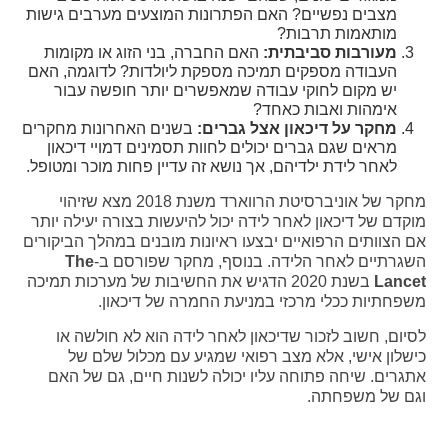
מצבים נפשיים? האם הפתרונות המוצעים מערבים גישות
מותאמות תרבות?
מעורבות סביבתית
:
האם החברה, בני הזוג או מקומות
העבודה מספקים תמיכה מספקת ליולדות? לדוגמה, האם
יש מקום לחוקי עבודה שמאפשרים יותר חופשה עבור
אימהות ואבות כאחד?
מחקר על דיכאון אצל גברים
:
בשנים האחרונות מחקרים
מראים שגם גברים יכולים לחוות תסמינים דמויי דיכאון
לאחר לידת ילדיהם, אך נושא זה עדיין פחות מוכר ומטופל.
מחקר של אוניברסיטת הרווארד משנת 2018 מצא שזיהוי
מוקדם של דיכאון לאחר לידה יכול להיעשות בצורה יעילה יותר
אם הצוותים הרפואיים יבצעו ראיונות מובנים במהלך הביקורים
השגרתיים לאחר הלידה. בנוסף, מחקר שפורסם ב-
The
Lancet
בשנת 2020 הדגיש את החשיבות של מערכות תמיכה
משפחתיות ככלי מרכזי במניעת החמרה של דיכאון.
לסיום, חשוב לזכור שדיכאון לאחר לידה הוא לא חולשה או
כישלון אישי, אלא מצב רפואי שמגיע עם מכלול שלם של
אתגרים. שיחה פתוחה עליו יכולה לשנות חיים, גם של האם
וגם של משפחתה.