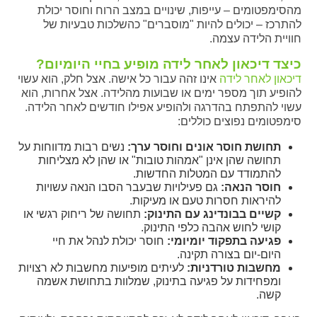
מהסימפטומים – עייפות, שינויים במצב הרוח וחוסר יכולת
להתרכז – יכולים להיות "מוסברים" כהשלכות טבעיות של
חוויית הלידה עצמה.
כיצד דיכאון לאחר לידה מופיע בחיי היומיום
?
דיכאון לאחר לידה
אינו זהה עבור כל אישה. אצל חלק, הוא עשוי
להופיע תוך מספר ימים או שבועות מהלידה. אצל אחרות, הוא
עשוי להתפתח בהדרגה ולהופיע אפילו חודשים לאחר הלידה.
סימפטומים נפוצים כוללים:
תחושת חוסר אונים וחוסר ערך
:
נשים רבות מדווחות על
תחושה שהן אינן "אמהות טובות" או שהן לא מצליחות
להתמודד עם המטלות החדשות.
חוסר הנאה
:
גם פעילויות שבעבר הסבו הנאה עשויות
להיראות חסרות טעם או מעיקות.
קשיים בבונדינג עם התינוק
:
תחושה של ריחוק רגשי או
קושי לחוש אהבה כלפי התינוק.
פגיעה בתפקוד יומיומי
:
חוסר יכולת לנהל את חיי
היום-יום בצורה תקינה.
מחשבות טורדניות
:
לעיתים מופיעות מחשבות לא רצויות
ומפחידות על פגיעה בתינוק, שמלוות בתחושת אשמה
קשה.