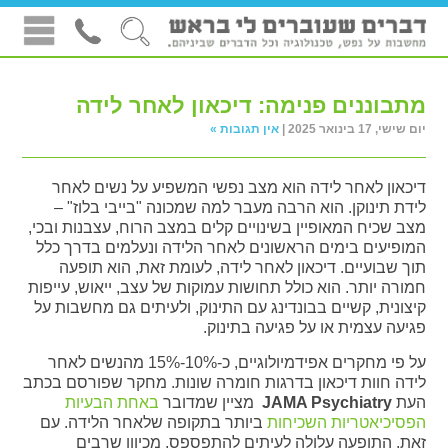
מתבוננים פנימה: דיכאון לאחר לידה
יום שישי, 17 בינואר 2025 |
אין תגובות »
דיכאון לאחר לידה הוא מצב נפשי המשפיע על נשים לאחר
לידת תינוקן. הוא הרבה מעבר למה שמכונה "בייבי בלוז" –
מצב שכיח המאופיין בשינויים קלים במצב הרוח, עצבנות ובכי,
המופיעים בימים הראשונים לאחר הלידה ונעלמים בדרך כלל
תוך שבועיים. דיכאון לאחר לידה, לעומת זאת, הוא תופעה
חמורה יותר. הוא כולל תחושות עמוקות של עצב, ייאוש, עייפות
קיצונית, קשיים בבונדינג עם התינוק, ולעיתים גם מחשבות על
פגיעה עצמית או על פגיעה בתינוק.
על פי מחקרים אפידמיולוגיים, כ-10%-15% מהנשים לאחר
לידה חוות דיכאון בדרגות חומרה שונות. מחקר שפורסם בכתב
העת
JAMA Psychiatry
מציין שמדובר
באחת הבעיות
הפסיכיאטריות השכיחות
ביותר בתקופה שלאחר הלידה. עם
זאת, התופעה עלולה לעיתים להתפספס, מכיוון שרבים