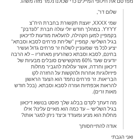
מפרסם את חילופי המיילים כדי שכולנו נלמד מזה משהו.
שלום דר',
שמי XXXX, יועצת תקשורת בחברת היח"צ
YYYY. במהלך חודש יולי עולה חברת "לונדבק"
בקמפיין למען הקהילה, להעלאת מודעות לדיכאון
בגיל השלישי. קמפיין "שליחת פרחים לסבא וסבתא"
יציע לכל מי שמעוניין לשלוח זר פרחים גדול ועשיר
בחינם, לסבא וסבתא כשהרעיון מאחוריו – לא הרבה
יודעים שעד 60% מהקשישים סובלים מבעיות של
דיכאון וחרדה, אשר עלולות להגביר מחלות
פיזיולוגיות אחרות ולהקשות על החזרה לקו
הבריאות. זר פרחים נחמד הוא הצעד הראשון
להראות אכפתיות ועזרה לסבא וסבתא. (בכל חודש
מאות זרים).
מה דעתך לקדם בבלוג שלך פוסט בנושא דיכאון
בגיל השלישי – עד כמה הוא מאיים עלינו? אילו
מחלות הוא מניע ומעודד וכיצד ניתן למגר אותו?
אודה להתייחסותך
ואני הגבתי