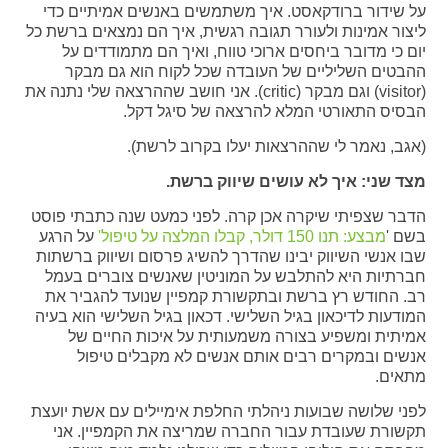
על שידור ברודקאסט. איך משתמשים באנשים אמיתיים כדי
ליצור אמינות ולעורר תגובה רגשית, איך הם נמצאים ברשת כל
יום כי מדובר ביחסים ארוכי טווח, ואיך הם מתמודדים על
ההבטים השליליים של העובדה שכל לקוח הוא גם מבקר
(visitor) וגם מבקר (critic). אני חושב שההרצאה שלי נתנה את
הבסיס התאורטי המלא להרצאה של סיגל דקל.
(אגב, נאמר לי שההרצאות יעלו בקרוב לרשת).
מצד שני: איך לא עושים שיווק ברשת.
הדבר שצפיתי שיקרה אכן קרה. לפני כמעט שנה כתבתי פוסט
בשם '
מבצע: תנו 150 דולר, קבלו המלצה על טיפול'
על הרגע
שבו אנשי השיווק יבינו שהדרך להשיג פרסום ושיווק ברשתות
חברתיות היא להתלבש על המוניטין שאנשים צוברים בעמל
רב. החודש רץ ברשת ובתקשורת קמפיין שנועד להגביר את
המודעות לדיכאון בגיל השלישי. דכאון בגיל השלישי הוא בעיה
אמיתית ומשפיע בצורה משמעותית על איכות החיים של
אנשים ובמקרים רבים אותם אנשים לא מקבלים טיפול
מתאים.
לפני שלושה שבועות ניהלתי החלפת אימיילים עם אשת יועצת
תקשורת שעובדת עבור החברה שמריצה את הקמפיין. אני