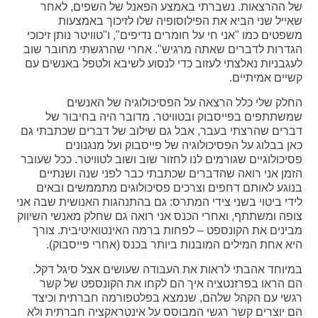
של ההרצאות. נשברתי באמצע הפאנל של השפים, לאחר
שאייל שני הביא את הפילוסופיה שלו לזיכוך באמצעות
משפטים כמו "אני חי על חומרים נדיפים", ו"טוויטר נותן זיכוכי
הגדרות לדברים שאתה מרגיש". אחרי שהרגשתי מחובר שוב
לעגבניות נאלצתי לעזוב כדי לנסוע לשיבא ולטפל באנשים עם
קשיים אמיתיים.
החלק שלי כלל הרצאה על הפסיכולוגיה של האנשים
שמשתתפים בפייסבוק ובטוויטר. מדובר היה בחיבור של
דברים שהרצתי בעבר, אבל גם שילוב של דברים שכתבתי גם
כאן בבלוג על הפסיכולוגיה של פייסבוק ועל מנגנונים
פסיכולוגיים שגורמים לנו לחזור שוב ושוב לטוויטר. ככל שעובר
הזמן אני רואה שהדברים שכתבתי כבר לפני שנה ושנתיים
בנוגע לאותם דחפים וצרכים פסיכולוגים מתממשים ובאים
לידי ביטוי בשני צידי המתרס: גם בהתנהגות האנושית שבה אני
צופה ומשתתף, ואחרי הכנס אני רואה גם שחלק מאנשי השיווק
מבינים את הקונספט – לפחות ברמה האינטואיטיבית. צורך
היא אחת המילים המובנות ביותר בכנס (אחרי פייסבוק).
במיוחד אהבתי לראות את העבודה שעושים אצל סיגל דקל.
הם הראו בפרזנטציה איך הם לקחו את הקונספט של קשר
רגשי עם הקהל שלהם, שנמצא בפלטפורמה חברתית וכיצד
הם יוצרים קשר רגשי המבוסס על אינטראקציה חברתית ולא