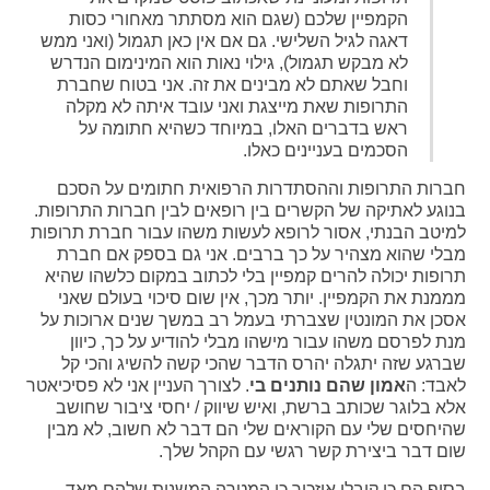
הקמפיין שלכם (שגם הוא מסתתר מאחורי כסות
דאגה לגיל השלישי. גם אם אין כאן תגמול (ואני ממש
לא מבקש תגמול), גילוי נאות הוא המינימום הנדרש
וחבל שאתם לא מבינים את זה. אני בטוח שחברת
התרופות שאת מייצגת ואני עובד איתה לא מקלה
ראש בדברים האלו, במיוחד כשהיא חתומה על
הסכמים בעניינים כאלו.
חברות התרופות וההסתדרות הרפואית חתומים על הסכם
בנוגע לאתיקה של הקשרים בין רופאים לבין חברות התרופות.
למיטב הבנתי, אסור לרופא לעשות משהו עבור חברת תרופות
מבלי שהוא מצהיר על כך ברבים. אני גם בספק אם חברת
תרופות יכולה להרים קמפיין בלי לכתוב במקום כלשהו שהיא
מממנת את הקמפיין. יותר מכך, אין שום סיכוי בעולם שאני
אסכן את המונטין שצברתי בעמל רב במשך שנים ארוכות על
מנת לפרסם משהו עבור מישהו מבלי להודיע על כך, כיוון
שברגע שזה יתגלה יהרס הדבר שהכי קשה להשיג והכי קל
לאבד: ה
אמון שהם נותנים בי
. לצורך העניין אני לא פסיכיאטר
אלא בלוגר שכותב ברשת, ואיש שיווק / יחסי ציבור שחושב
שהיחסים שלי עם הקוראים שלי הם דבר לא חשוב, לא מבין
שום דבר ביצירת קשר רגשי עם הקהל שלך.
בסוף הם כן קיבלו איזכור כי המטרה המשנית שלהם מאד