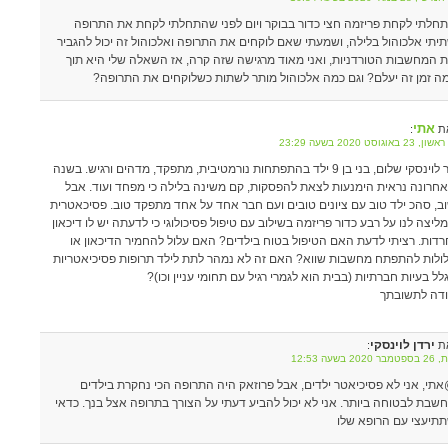
חלתי לקחת פריזמה חצי כדור בבוקר ויום לפני שהתחלתי לקחת את התרופה
יתי אלכוהול בלילה, ושמעתי שאם לוקחים את התרופה ואלכוהול זה יכול להגביר
 המחשבות הטורדניות, ואני מאוד מרגישה שזה קרה, אז השאלה שלי היא תוך
ה זמן זה יעלם? וגם כמה אלכוהול מותר לשתות כשלוקחים את התרופה?
אתי
ת
:
23 באוגוסט 2020 בשעה 23:29
דר לוינסקי שלום, בני בן 9 ילד בהתפתחות נורמטיבית, מתפקד, מדהים ורגיש. בשנה
חרונה נראית הימנעות לצאת להפסקות, קם משינה בלילה כי מפחד ועוד. אבל
ב, סהכ ילד טוב עם ציונים טובים ועם חבר אחד על אחד מתפקד טוב. פסיכאטרית
ליצה לנו על רבע כדור פריזמה בשילוב עם טיפול פסיכולוגי כי לדעתה יש לו דיכאון
רדות. רציתי לדעת האם הטיפול בטוח בילדים? האם עלול להחמיר הדיכאון או
ולות להתפתח מחשבות שווא? האם זה לא נמהר לתת לילד תרופות פסיכיאטריות
לל בעיות חברתיות (בבית הוא לגמרי רגיל עם תחומי עניין וכו)?
דה לתשובתך
ירדן לוינסקי
ת
:
2020 בשעה 12:53
תי, אני לא פסיכיאטר ילדים, אבל פרוזאק היה התרופה הכי נחקרת בילדים
חשבת לבטוחה ביותר. אני לא יכול להביע דעתי על הצורך בתרופה אצל בנך. כדאי
תיעצי עם הרופא שלו