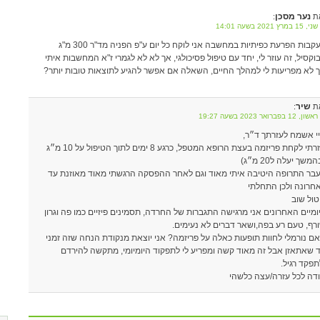
נער מסכן
ת
:
במרץ 2021 בשעה 14:01
בעקבות הפרעת כפיתיות במחשבה אני לוקח כל יום ע"פ הפניה מד"ר 300 מ"ג
וקסיל, זה עוזר לי, יחד עם טיפול פסיכולגי, אך לא לא לגמרי ז"א המחשבות איתי
 לא מפריעות לי למהלך החיים, השאלה אם אפשר להגיע לתוצאות טובות יותר?
שיר
ת
:
12 בפברואר 2023 בשעה 19:27
י אשמח לעזרתך ד״ר,
חזרתי לקחת פריזמה בעצת הרופא המטפל, כרגע 8 ימים לתוך הטיפול על 10 מ״ג
משך יעלה ל20 מ״ג)
בר התרופה היטיבה איתי מאוד וגם לאחר ההפסקה הרגשתי מאוד מאוזנת עד
חרונה ולכן התחלתי
טול שוב
ומיים האחרונים אני מרגישה התגברות של החרדה, תסמינים פיזיים כמו פה וגרון
רף, טעם רע בפה,ושאר דברים לא נעימים.
ם נורמלי לחוות תופעות כאלה על פריזמה? אני יוצאת מנקודת הנחה שזה זמני
 שאתאזן אבל זה מאוד קשה ומפריע לי לתפקוד היומיומי, מתקשה להירדם
תפקד רגיל.
דה לכל עזרה/עצה כלשהי