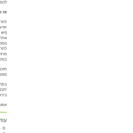
להפס
אז כ
לתרו
יופי
(ויש
אחרו
נוספ
לתרו
במקר
תזכו
מפור
בסך-
יתכנ
ביני
bitor
עוד
מ