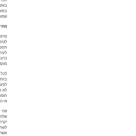
באזו
במשפ
שמות
מתי 
פרוז
לטיפ
לעית
מוקד
ביות
לפעמ
לא כ
חומר
אי-ה
זוהי
שלהם
לשתו
אשה 