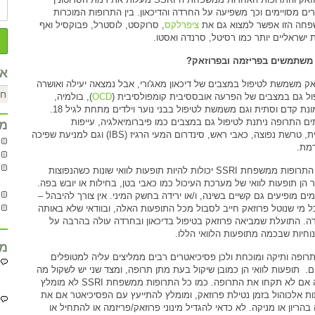
רים מסויימים וכך משפיעה על החרדה והדיכאון. בין התרופות המוכרות
חה הזו אפשר למצוא גם את
ציפרלקס
, סרוקסט, לוסטרל, פבוקסיל ואף
 ישראליים יותר כמו רסיטל, סרנדה ואסטו.
משתמשים בפריזמה ובפרוזאק?
אר
אק משמשת לטיפול במצבים של דיכאון מאג'ורי, אבל נמצאה יעילה ואושרה
ול גם במצבים של הפרעה אובססיבית קומפולסיבית (
OCD
), בולמיה,
תסמונת קדם וסתית וגם משמשת לטיפול בבני נוער וילדים מתחת לגיל 18.
ים התרופה ניתנת לטיפול גם במצבים כמו פיברומיאלגיה, עייפות
מח
כרונית, טרשת נפוצה, כאבי ראש, סינדרום המעי הרגיז (IBS) וגם למניעת שפיכה
מת.
לכל התרופות ממשפחת SSRI יכולות להיות תופעות לוואי שונות כשהנפוצות
ר הן תופעות לוואי של מערכת העיכול כמו כאבי בטן, בחילות או יובש בפה.
ים מופיעים גם קשיים בשינה, ו/או ירידה בחשק המיני. אין צורך להיבהל –
ל מי שנוטל פרוזאק חייב לסבול מכל התופעות האלה, ובוודאי שלא באותה
ה. התועלת שמביאה פרוזאק בטיפול בדיכאון ובחרדה עולה בהרבה על
נוחיות שבכמה מתופעות הלוואי הללו.
מח
 תרופה ותיקה ומוכחת ולכן פסיכיאטרים רבים ממליצים עליה למטופלים
. תופעות לוואי הן כמובן שיקול בעת מתן תרופה, ומצד שני יש לשקול מה
יקרה אם לא תקחו את התרופה. כמו כל התרופות ממשפחת SSRI לא מומלץ
ת אלכוהול בזמן נטילת פרוזאק, ומומלץ להתייעץ עם הפסיכיאטר אם את
בהריון או מניקה. לא כדאי להגדיל מינוני פרוזאק/פריזמה או להתחיל או