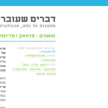
טר ברשת.
מושגים : פרוזאק / פריזמה
יום שישי, 03 בספטמבר 2010
63 תגובות »
נושאים:
פסיכופרמקולוגיה
,
סרוט
פסיכיאטריה
בדיכ
תגיות:
דיכאון
,
חרדה
,
טיפול
מהתר
פסיכיאטרי
,
פסיכיאטר
,
פסיכיאטריה
,
שנכת
פרוזאק
,
תרופות
החומ
שהפט
פרי
שקיי
במהל
הפוע