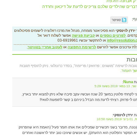
ק אבחנה חולפת
ברים שהילדים שלכם צריכים לדעת על דיכאון וחרדה
ף:
ירדן לוינסקי
הוא פסיכיאטר מומחה, מנהל את מרכז רזולוציה לישומים פסיכולוגים
דמים.
לפרטים נוספים
או
קביעת פגישה
אפשר לשלוח דואר אל
info@resolution.c
או להתקשר עכשיו 03-6919961
לת עדכונים אפשר להרשם
לרשימת התפוצה
או
לעקוב אחריי בטוויטר
.
בות
ך העמוד.
Nuna
ת
:
במאי 2019 בשעה 5:29
אני לקחתי פלוטין במשך 20 שנה ועכשיו עקב סיבה שלא ניתן למצוא יותר בארץ,
נו לי פרוזק. רציתי לדעת מה הבדל ביניהם ב קשר לתופעות לוואי!!
ירדן לוינסקי
ת
:
201 בשעה 10:58
ונה, מדובר בשני תכשירים שמכילים את אותו חומר פעיל (האמת היא שהפרוזק
א המקור והפלוטין הוא ההעתק), יש אנשים שיגיבו טוב יותר לראשונה ואחרים