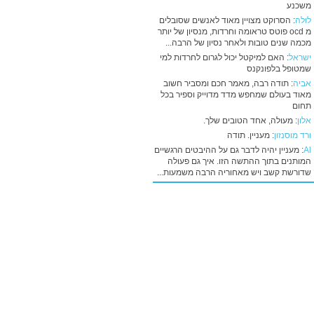
משכנע
לולה
: הסרוקט מצויין מאוד לאנשים שסובלים
מ ocd פוטס טראומה וחרדות, מנסיון של יותר
מכמה שנים טובות ולאחר נסיון של הרבה...
ישראל
: האם למיקטל יכול לגרום לחרדות למי
שמטופל בלפונקנס
אביה
: תודה רבה, מאמר חכם ומסביר חשוב
מאוד בעולם שמחפש מדד מדוייק וספיר בכל
תחום
אלון
: מעולה, אחד הטובים שלך.
ורד מוסנזון
: מעניין. תודה
Al
: מעניין יהיה לדבר גם על ההיבטים הרגשיים
המותנים בתוך ההתשה הזו. איך גם פעולה
שדורשת קשב ויש מאחוריה הרבה משמעות...