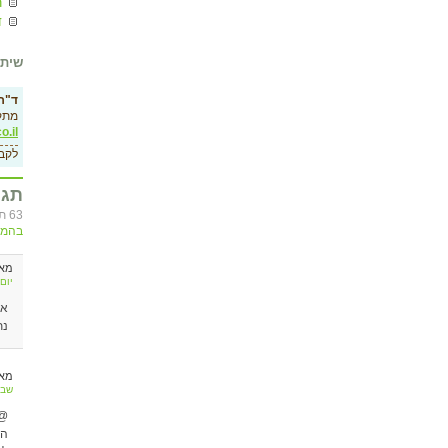
ר
ד
שיתו
ד"ר 
מתק
o.il
לקב
תגו
63 תגובות לרשימה ”מושגים : פרוזאק / פריזמה“, בסדר כרונולוגי. ניתן להוסיף תגובות
בהמש
מא
יום שני, 13 
נת
מא
שבת, 01 ביוני 9
@נ
הי