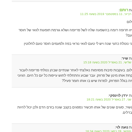
רותם
ת
:
11 בספטמבר 2019 בשעה 11:25
ום
זו תרופה דומה בהשפעה שלה לשל פריזמה ושלא גורמת תופעות לוואי של חוסר
ם?
י נוטלת כחצי שנה ויש לי טעם לוואי נוראי בפה ולפעמים חוסר טעם לחלוטין
שיר
ת
:
 21 באפריל 2020 בשעה 15:18
ום. בעקבות סיבות מסוימות נאלצתי לאחר שנתיים שבהן נטלתי פריזמה לעבור
חת אותו מינון של פרוזק. עבר שבוע והתחלתי לחוש עייפות כל יום כל היום. הגיוני
ה בגלל הפרוזק, למרות שיש בו אותו חומר פעיל?
ירדן לוינסקי
ת
:
אפריל 2020 בשעה 18:21
יר, סוגים שונים של אותו תכשיר נספגים בקצב שונה בזרם הדם ולכן יכול להיות
דלים.
נועה לוי
ת
:
 28 במאי 2020 בשעה 16:34