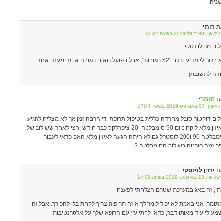
ניה.
רותי
ת
:
 30 ביולי 2019 בשעה 12:32
ום מר לוינסקי.
ור לי מדוע כתוב "52 תגובות", אבל בפועל רואים תגובה אחת ומענה אחד.
דה לתשובתך
תומר
ת
:
04 באוגוסט 2019 בשעה 17:04
ום דוקטור סובל מחרדה כללית בטיפול תרופתי די הרבה זמן אך לא מצליח להגיע
לאיזון מלא לוקח כיום 90 סימבלטה ו20 ציפרלקס כבר חודש וחצי לאחר ששילוב של
סימבלטה 90 ו200 לוסטרל גם לא היתה הגעה לאיזון מלא האם כדאי לעבור
ריזמה פורטה בשילוב הסימבלטה ?
ירדן לוינסקי
ת
:
13 באוגוסט 2019 בשעה 14:03
תי, זה באג במערכת שטרם הצלחתי לפענח
ומר, אני באמת לא יכול לומר לך איזה תרופות צריך לקחת בלי להכירך. אבל זה
מע לי עוד מאותו דבר, כדאי להתייעץ עם הרופא שלך על אלטרנטיבות