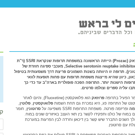
פרוזאק (Prozac) הייתה הראשונה במשפחת תרופות שנקראת SSRI (ר"ת
של Selective serotonin reuptake inhibitor, מעכבי ספיגה חוזרת של
ונין). תרופה זו היוותה בשנות השמונים פריצת דרך משמעותית בטיפול
און, כיוון שהיא מייצגת משפחת תרופות עם פחות תופעות לוואי
ופות הישנות יותר. התרופה הפכה פופולרית בארה"ב עד כדי כך
בו עליה ספרים וצולמו סרטים.
ר הפעיל בתרופה
פרוזאק
הוא פלואוקסטין (Fluoxetine), והיום לאחר
נט של התרופה פג, היא נמכרת גם תחת השמות
פלואוקסטין
,
פלוטין
,
זמה
ופריזמה פורטה. משפחת התרופות SSRI משפיעה על
סרוטונין
, חומר
קב
ם במוח של כולנו ותפקידו לקשר בין תאי העצב באיזורים שונים במוח.
ך השנים התברר שיש קשר בין דיכאון וחרדה לבין הפרעות במערכת
לת עם סרוטונין.
הפרוזאק והתרופות האחרות ממשפחת ה SSRI מעלות את רמת הסרוטונין