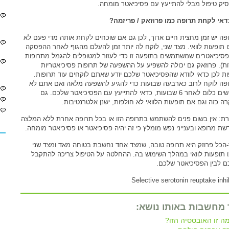
יק טיפול מבלי להתייעץ עם פסיכיאטר מומחה.
דאי לקחת תרופה כמו פרוזאק / פריזמה?
פה יש זמן מחצית חיים ארוך, לכן גם אם שוכחים לקחת אותה מדי פעם לא
עו תופעות לוואי. מצד שני, לוקח לה יותר זמן להעלם מהגוף לאחר ההפסקה
 פסיכיאטרים שמשתמשים בתופעה זו כדי לעזור למטופלים להגמל מתרופות
ת). פרוזאק גם יכולה להשפיע על ההשפעה של תרופות פסיכיאטריות
ות לכן כדאי לוודא שהפסיכיאטר שלכם יודע שאתם לוקחים עוד תרופות.
פה לוקח לרוב כארבעה שבועות כדי להגיע להשפעה מלאה ואם אתם לא
מרגישים כלום לאחר 6 שבועות, כדאי להתייעץ עם הפסיכיאטר שלכם. גם
ה כזה וגם אם תופעות הלוואי לא חולפות, ישנן אלטרנטיבות.
רת: אין בשום פנים להשתמש בתרופה הזו או בכל תרופה אחרת ללא המלצה
שת מרופא ובענייני נפש מומלץ כי זה יהיה פסיכיאטר או פסיכיאטר מומחה.
הכל פרוזק היא תרופה טובה, שמצד אחד נחשבת בטוחה מאד ומצד שני
ו תופעות לוואי במהלך השימוש בה. ההחלטה על הטיפול צריכה להתקבל
כם לבין הפסיכיאטר שלכם.
Selective serotonin reuptake inhi
 מחשבות באותו נושא:
ה זו האובססיה הזו?