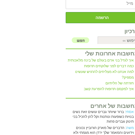
כיון
שבות אחרונות שלי
איך לגדל בני אדם בעולם של בינה מלאכותית
כמה דברים לפני שלוקחים תרופות
למה אנחנו לא מצליחים להרגיש שעשינו
מספיק?
חזרתה של הליתיום
איך למקסם תרופות להפרעת קשב
שבות של אחרים
אסתי
: ברור שיותר גברים עושים זאת נשים
בנויות כשופעות ונותנות וקל להן להכיל בכי
תינוק וגברים פחות
משה
: הדברים של מארק הורוביץ נכונים
וידועים והמאמר שלך ירדן הוא מגמתי ולא