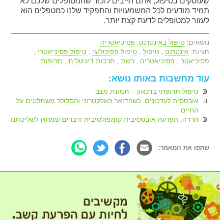
שעוסקים בטיפול, אתם חייבים לזכור שהמטופלים שלכם לא
תמיד מודעים לכל המשמעויות והתפקיד שלנו כמטפלים הוא
לעזור למטופלים לדעת קצת יותר.
נושאים:
טיפול באינטרנט
,
פסיכיאטריה
תגיות:
אינטרנט
,
טיפול
,
טיפול פסיכולוגי
,
טיפול פסיכיאטרי
,
פסיכיאטר
,
פסיכיאטריה
,
רשת
,
תרבות דיגיטלית
,
תרופות
עוד מחשבות באותו נושא:
טיפול תרופתי בדכאון – תמונת מצב
אובססיה לעדכונים: כשהדואר האלקטרוני והסלולר משתלטים על
החיים
חרדה, הפרעה אובססיבית קומפולסיבית ודברים שמחוץ לשליטתנו
שתפו את המאמר: