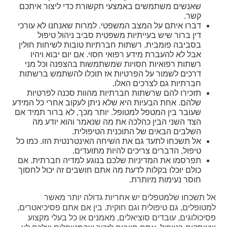
שאנשים משתמשים באמצעי תקשורת כדי ליצור איתכם
קשר.
דברו איתם על המצב המשפטי. למרות שאנחנו לא עורכי
דין ברור שיש בעייתיות משפטית סביב ניהול טיפול
בסביבה פומבית. רשתות חברתיות טובות לשיחות חולין
אבל לא להעברת מידע רפואי חסוי. אם יום יבוא ויהיו
רשתות רפואיות חסויות שמשתמשות בהצפנה וכל מני
דרכים לשמור על הפרטיות אז תוכלו להשתמש ברשתות
חברתיות גם לצרכים האלו.
תזכירו להם שרשתות חברתיות מהוות סכנה לפרטיות
שלהם. אחת הבעיות היא שלא ניתן לעקוב אחרי כל המידע
שעובר בין המטפל למטופל. יותר מכך, לא ברור תמיד אם
הצד השני הבין כהלכה את מה שנאמר והוא יודע מה
השלבים הבאים של התוכנית הטיפולית.
אל תשכחו לתעד גם את השיחה האינטרנטית הזו. כמו כל
טיפול, הדברים צריכים להיות מתועדים.
תפרסמו את המדיניות שלכם בנוגע למדיה חברתית. אם
כולם יוכלו בקלות לדעת מה אתם חושבים זה יכול לחסוך
חוסר נעימות מיותרת.
אל תשכחו שלמטפלים יש אחריות גדולה יותר מאשר
למטופלים, גם טיפולית וגם חוקית. בין אם אתם פסיכיאטרים,
פסיכולוגים, עובדים סוציאלים, מאמנים או כל בעלי מקצוע