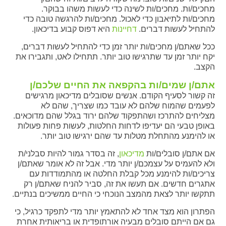
מחכים/ות. מחכים/ות לשינה כדי לעשות משהו בבוקר.
מחכים/ות לתיאבון כדי לאכול. מחכים/ות להרגשה טובה כדי
להתחיל לעשות דברים.
דחיינות
היא דפוס קבוע בדיכאון.
ככל שאתם/ן מחכים/ות יותר זמן כדי להתחיל לעשות דברים,
יקח יותר זמן עד שתרגישו טוב יותר. תתחילו לאט, ותגבירו את
הקצב.
אתם/ן שמים/ות בהקפאה את החיים שלכם/ן
זה קשור לסעיף הקודם. אנשים שסובלים מדיכאון מרגישים
לפעמים שהמוח שלהם לא עובד כמו שצריך, שהם לא
מצליחים להתרכז ושהתפקוד שלהם ירוד בגלל שהם מדוכאים.
באופן טבעי הם יעדיפו לדחות החלטות, לעשות פחות פעולות
או להימנע מהתחלת מטלות עד שהם ירגישו טוב יותר.
אם אתם/ן סובלים/ות
מדיכאון
, זה בסדר גמור להיות סבלני/ת
ולא להעמיס על עצמכם/ן יותר מדי. אבל זה לא אומר שאתם/ן
צריכים/ות להימנע מכל קבלת החלטה או מהתמודדות עם
אתגרים חדשים. אם תעשו את זה, סביר להניח שאתם/ן רק
תתקשו יותר לצאת מהמצב הנוכחי כי החיים ממשיכים בנתיים.
הפתרון הוא מצד אחד לא להתאמץ יותר מדי לתפקד כרגיל, כי
גם אם הייתם סובלים מבעיה אורתופדית או בריאותית אחרת