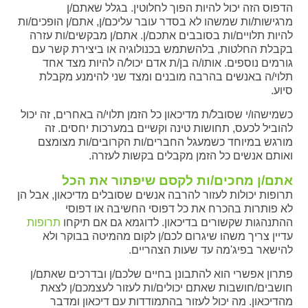
הדפוס הזה יכול להיות הפוך לחלוטין. בגלל שאתם/ן
מרגישות/ות שמשהו לא בסדר עובר עליכם/ן, אתם/ן הופכים/ות
להיות תלויים/ות בסובבים אתכם/ן. אתם/ן מבקשים/ות עזרה
בקבלת החלטות, בלהשתמש בכנולוגיה או ביצירת קשר עם
גורמים נוספים. אותו/ה בן/ת אדם יכול/ה להיות מצד אחד
תלוי/ה באנשים בהרבה מובנים ומצד שני להימנע מקבלת
סיוע.
כשמישהו/י שסובל/ת מדיכאון כל הזמן תלוי/ה באחרים, זה יכול
להוביל לכעס, תחושות טינה וקשיים במערכות יחסים. זה
מורגש במיוחד כשמעגל החברים/ות הקרובים/ות מצומצם
ואותם אנשים כל הזמן מקבלים בקשות לעזרה.
אתם/ן מחכים/ות לקסם שיפתור את הכל
תרופות יכולות לעזור להרבה אנשים שסובלים מדיכאון, אבל הן
לא פותרות בהכרח את כל דפוסי החשיבה או דפוסי
ההתנהגות שקשורים בדיכאון. לדוגמא גם אם תיקחו
תרופות
עדיין צריך משהו שיגרום לכם/ן לקום מהמיטה בבוקר ולא
להישאר בפיג'מה עד שעות הצהריים.
פתרון אפשרי הוא להתבונן בחיים שלכם/ן ובדרכים שאתם/ן
חושבים/חושבות שאתם יכולים/ות לעזור לעצמכם/ן לצאת
מהדיכאון. מה יכול לעזור בהתמודדות עם דיכאון ומדבר