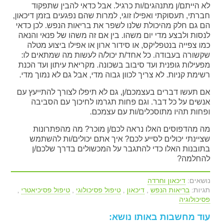
לא הייתם/ן מתנהגים/ות כרגיל. אבל כדאי להבין שתפקוד
חברתי, תעסוקתי ואפילו זוגי, למרות שהם נפגעים בזמן דיכאון,
הם גם חלק מהיכולת שלנו לשפר את בריאות הנפש. לכן כדאי
לנסות ולבצע מדי יום משהו. בין אם זה משהו של פנאי והנאה
כמו צפייה בנטפליקס, או סידור ארון או אפילו ביצוע מטלה
שקשורה בעבודה. כל אחד/ת יכול/ה לעשות מה שמתאים לו:
מפעילות גופנית ועד סיבוב בשכונה. מקריאת עיתון ועד הכנת
רשימת קניות. לא צריך לכוון גבוה מדי, אבל גם לא נמוך מדי.
אם תעשו דברים בעצמכם/ן, גם לא תיפלו לצורך להתייעץ עם
אנשים על כל דבר. וגם פחות תגרמו לחיכוך עם הסביבה
ופחות תהיו מתוסכלים/ות עם עצמכם.
מה מהדפוסים האלו נראה לכם/ן מוכר? מה מהפתרונות
שציינתי יכולים לסייע לכם? איך אתם יכולים/ות להשתמש
בתובנות האלו כדי להתגבר על המכשולים בדרך שלכם/ן
להחלמה?
נושאים:
דיכאון וחרדה
תגיות:
בריאות הנפש
,
דיכאון
,
טיפול פסיכולוגי
,
טיפול פסיכיאטרי
,
פסיכולוגיה
עוד מחשבות באותו נושא: