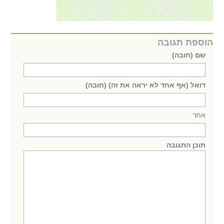
הוספת תגובה
שם (חובה)
דואל (אף אחד לא יראה את זה) (חובה)
אתר
תוכן התגובה