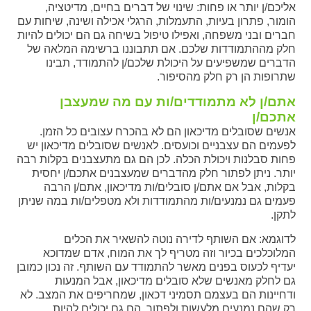
אליכם/ן יותר או פחות: שינוי של דברים בחיים, מדיטציה,
הומור, פתרון בעיות, התעמלות, הרגלי אכילה ושינה, שיחות עם
חברים ובני משפחה, ואפילו טיפול בשיחה גם הם יכולים להיות
חלק מההתמודדות שלכם. אם תתבוננו ברשימה המלאה של
הדברים שמשפיעים על היכולת שלכם/ן להתמודד, תבינו
שתרופות הן רק חלק מהסיפור.
אתם/ן לא מתמודדים/ות עם מה שמעצבן
אתכם/ן
אנשים שסובלים מדיכאון הם לא בהכרח עצובים כל הזמן.
לפעמים הם עצבניים וכועסים. לאנשים שסובלים מדיכאון יש
פחות סבלנות ויכולת הכלה. לכן הם גם מתעצבנים בקלות רבה
יותר. ניתן לפתור חלק מהדברים שמעצבנים אתכם/ן יחסית
בקלות, אבל אם אתם/ן סובלים/ות מדיכאון, אתם/ן הרבה
פעמים גם נמנעים/ות מהתמודדות ולא מטפלים/ות במה שניתן
לתקן.
לדוגמא: אם השותף לדירה נוטה להשאיר את הכלים
המלוכלכים בכיור וזה מטריף לך את המוח, אדם שמדוכא
יעדיף לכעוס בפנים מאשר להתמודד עם השותף. זה נכון כמובן
גם לחלק מאנשים שלא סובלים מדיכאון, אבל המנעות
ודחיינות הם בעצמם תסמיני דכאון, שמחריפים את המצב. לא
רק שהם נמנעים מלעשות ולפתור, הם גם יכולים להיות