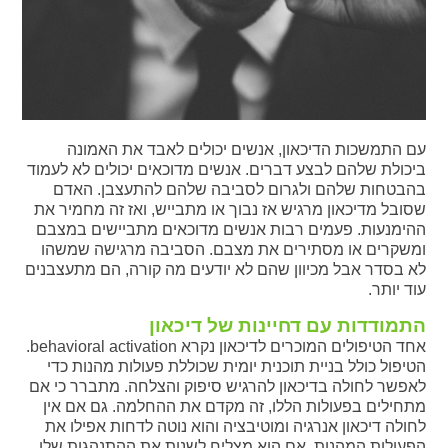
עם התמשכות הדיכאון, אנשים יכולים לאבד את האמונה
ביכולת שלהם לבצע דברים. אנשים מדוכאים יכולים לא לעמוד
בהבטחות שלהם ולגרום לסביבה שלהם להתעצבן. האדם
שסובל מדיכאון מרגיש אז נבוך או מתבייש, ואז זה מחמיר את
ההימנעות. פעמים רבות אנשים מדוכאים מתביישים במצבם
ומשקרים או מסתירים את מצבם. הסביבה מרגישה שמשהו
לא בסדר אבל מכיוון שהם לא יודעים מה קורה, הם מתעצבנים
עוד יותר.
התמודדות עם דחיינות של דיכאון
אחד הטיפולים המוכרים לדיכאון נקרא behavioral activation.
הטיפול כולל בניית תוכנית יומית שכוללת פעולות מהנות כדי
לאפשר לחולה בדיכאון להרגיש סיפוק והצלחה. מתברר כי אם
מתחילים בפעולות הללו, זה מקדם את ההחלמה. גם אם אין
לחולה דיכאון אנרגיה ומוטיבציה והוא נוטה לדחות אפילו את
הפעולות המהנות, אם הוא מצליח לשנות את ההתנהגות שלו,