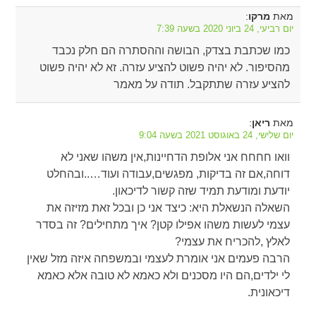
מאת
:
מרקו
יום רביעי, 24 ביוני 2020 בשעה 7:39
כמו שכתבת בצדק, הבושה וההסתרה הם חלק נכבד
מהסיפור. לא יהיה פשוט להציע עזרה. זא לא יהיה פשוט
להציע עזרה שתתקבל. תודה על מאמר
מאת
:
ריאן
יום שלישי, 24 באוגוסט 2021 בשעה 9:04
וואו חחחח אני אלופת הדחיינות,אין משהו שאני לא
דוחה,אם זה בדיקות, מפגשים,עבודה ועוד…..ובהחלט
יודעת ומודעת תמיד שזה קשור לדיכאון.
השאלה הנשאלת היא: כיצד אני כן ובכל זאת מזיזה את
עצמי לעשות משהו אפילו קטן? איך מתחילים? זה בסדר
לאלץ ,להכריח את עצמי?
הרבה פעמים אני אומרת לעצמי ובמשפחה איזה מזל שאין
לי ילדים,הם היו מסכנים ולא כאמא לא טובה אלא כאמא
דיכאונית.