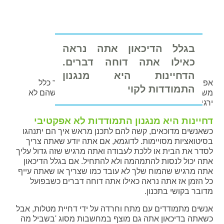
בגלל הדיכאון אתה נראה
כאילו אתה דוחה דברים.
הדחיינות היא מנגנון
אפילו אם תזמינו אותם לאירוע חברתי שהם בדרך כלל
התמודדות לקוי
משתתפים בו, הם יהססו להשתתף כי הם יפחדו שהם לא
ירגישו טוב כשהם יהיו שם.
דחיינות היא מנגנון התמודדות לא אפקטיבי
כשאנשים מדוכאים, קשה להם לתכנן מראש איך הם יתנהגו
בסיטואציות מסויימות. לדוגמא, אם אתה יודע שאתה צריך
לסדר את הבית או ללכת לעבודה ואתה מרגיש שזה גדול עליך
אתה יכול לנסות להתמהמה ולא להתחיל. אם בגלל הדיכאון
אתה מרגיש שהמוח שלך לא עובד כמו שצריך או שאתה עייף
כל הזמן אז אתה נראה כאילו אתה דוחה דברים כשבפועל
מדובר בקושי בתכנון.
אנשים מתמודדים עם מתח וחרדה על ידי דחיית מטלות, אבל
כשאתה בדיכאון אתה גם מוצף במחשבות מסוג 'בשביל מה