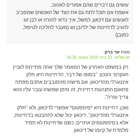
עושים גם דברים שהם אמורים לאהוב.
אשמח אם תוכל לתת גם את הצד של האנשים שמסביב
לאנשים עם דכאון, למשל, איך כדאי להורה או לבן זוג
להגיב לדחיינות של ילד/בן זוג (מעבר להליכה לטיפול,
כמובן)
מאת
:
עזי ברק
יום שלישי, 23 ביוני 2020 בשעה 16:35
רק במשפט האחרון של המאמר שלך אתה מתייחס לעניין
העקרוני והנכון: "בסופו של דבר, הדחיינות היא חלק
אינטגרלי מהדיכאון. אם מישהו מהסובבים אתכם מפתח
פתאום התנהגות דחיינית, זה סימן שמשהו עובר עליו והוא
צריך עזרה".
ואכן, דחיינות היא *סימפטום* אפשרי לדיכאון, ולא "חלק
אינטגרלי מהדיכאון". דיכאון יכול שלא להתבטא בדחיינות,
אלא בסימפטומים אחרים, כשם שדחיינות לא תמיד
מלמדת על קיומו של דיכאון.