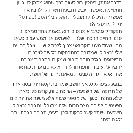
בדרך אחת), ריטלין יכול לעזור בכך שהוא מסמן לנו כיוון
התקיימות אפשרי. עכשיו הבעיה היא "רק" להבין איך
אפשריות היכולות המנטליות האלה בלי הסם (ספורט?
יוגה? מדיטציה?).
תפקוד קוגניטיבי אינטנסיבי הוא באמת אחד ממאפייני
סגנון החיים הנוכחי שלנו – לפעמים אני ממש עצוב כשאני
מבין שעוד מעט בוקר ואני צריך ללכת לישון – אבל בחוויה
שלי נראה לי שמדובר בהתרחקות מקשב לצרכים
הביולוגים, בגלל חוסר סיפוק שמקורו בתרבות צריכת
*המידע* ועיבודו. והפתרון לזה הוא לא סם ערות כזה או
אחר אלא הגדרה פנימית מאוזנת יותר של אושר.
בנוגע לציפרלקס, אני חושב שמדובר, קטגורית, בסוג אחר
של תרופה ושל השפעה – ארוכת טווח, קודם כל, כזאת
שלא נותנת "סשן" של מספר שעות אלא משנה את החוקים
הפנימיים לפיהם מצב הרוח שלנו מתנהל. זה כבר נראה לי
השפעה שיותר קשה לחקות ולכן, בעיני, תרופה הרבה יותר
"לגיטימית"