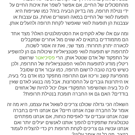
מהתסכולים של החיים, אם אפשר לשפר את איכות החיים על
ידי נטילת תרופה, מה בדיוק הבעיה בזה? כמו שעייפות היא
תופעת לוואי של החיים במאה העשרים ואחת, גם עצבות או
עצבנות הן תופעות לוואי שאפשר לקחת תרופה ולהעלים אותן.
ומה עם אלו שלא לוקחים את הסטימולנטים האלו? מצד אחד
הם מתמודדים בתנאים לא שווים מול אחרים שמקבלים
לכאורה יתרון תחרותי. מצד שני, ואת זה אסור לשכוח,
לתרופות יש תופעות לוואי פוטנציאליות שיכולות גם הן להשפיע
על התפקוד של אדם שנוטל אותן. הרי
פסיכיאטר
שרושם
ריטלין מודע לתופעות הלוואי הפוטנציאליות של התרופה, ולכן
כשיש סיבה טובה לרשום תרופה, כמו עבור אדם שסובל
מהפרעת קשב וריכוז ועם התרופה מתפקד כמו אדם בלי בעיה,
אז היתרונות גוברים על החסרונות. אבל מה בנוגע לאדם שאין
לו כל בעיה ושהשיפור התפקודי אצלו יכול להיות של אחוזים
בודדים? האם גם אז החברה תומכת בנטילת תרופות?
השאלה הכי גדולה שכולנו צריכים לשאול את עצמנו, היא מה זה
אומר על החברה שבה אנחנו חיים? אם אנחנו חיים בחברה
שבה אנחנו עובדים עד לאפיסת כוחות, אם אנחנו מפתחים
טכנולוגיות שתפקידם להפוך אותנו לאנשים יעילים יותר ואם
אנחנו עכשיו גם צריכים לקחת תרופות רק כדי להצליח לעמוד
בקצב, מה כל זה אומר עלינו?