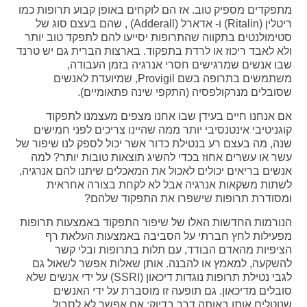
מתפקדים מספיק טוב. אז הם לוקחים באופן קבוע תרופות כמו
ריטלין (Ritalin) ו- אדארל (Adderall) , שהם בעצם סוג של
סטימולנטים בתקווה שהתרופות יסייעו להם לתפקד טוב יותר
ולא לאבד ריכוז או לרדת בתפקוד. בארצות הברית גם יש טרנד
שבו אנשים שמרגישים חסרי אנרגיה בזמן העבודה,
משתמשים בתרופה בשם Provigil, שמיועדת לאנשים
שסובלים מנרקולפסיה (התקפי שינה פתאומיים).
אם אנחנו חיים בעידן שבו אחנו מצפים מעצמנו לתפקוד
קוגניטיבי אינטנסיבי יותר ממה שהיינו צריכים לפני חמישים
שנה, מה בעצם רע בנטילת כדור אשר יכול לספק לנו שיפור של
עשר או עשרים אחוז בכדי להשיג תוצאות טובות יותר? למה
אנשים בריאים יכולים לאכול את המאכלים שיתנו להם אנרגיה,
לשתות משקאות אנרגיה אבל לא לקחת בצורה אחראית
ומסודרת תרופות שישפרו את התפקוד שלהם?
הנורמות החדשות האלו של שיפור התפקוד באמצעות תרופות
מפעילות לחץ חברתי על הסביבה באמצעות העלאת רף
הציפיות מהאדם הבודד, עם תלות בתרופות ובלי קשר
להשקעה, למאמץ או להבנה. אותן שאלות אפשר לשאול גם
לגבי נטילת תרופות נוגדות דיכאון (SSRI) על ידי אנשים שלא
סובלים מדיכאון. גם תופעה זו מוסברת על ידי האנשים
שנוטלים אותן באותה דרך בדיוק: אם אפשר לא לסבול