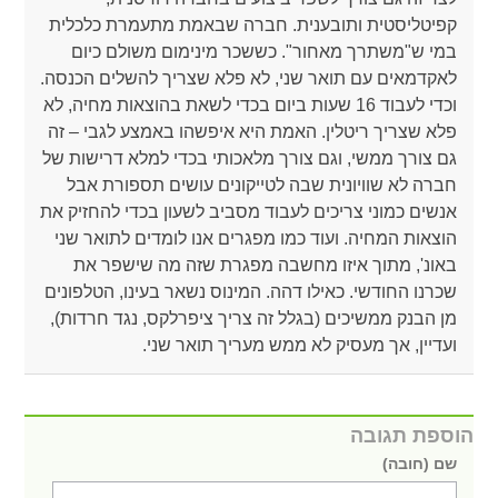
קפיטליסטית ותובענית. חברה שבאמת מתעמרת כלכלית
במי ש"משתרך מאחור". כששכר מינימום משולם כיום
לאקדמאים עם תואר שני, לא פלא שצריך להשלים הכנסה.
וכדי לעבוד 16 שעות ביום בכדי לשאת בהוצאות מחיה, לא
פלא שצריך ריטלין. האמת היא איפשהו באמצע לגבי – זה
גם צורך ממשי, וגם צורך מלאכותי בכדי למלא דרישות של
חברה לא שוויונית שבה לטייקונים עושים תספורת אבל
אנשים כמוני צריכים לעבוד מסביב לשעון בכדי להחזיק את
הוצאות המחיה. ועוד כמו מפגרים אנו לומדים לתואר שני
באונ', מתוך איזו מחשבה מפגרת שזה מה שישפר את
שכרנו החודשי. כאילו דהה. המינוס נשאר בעינו, הטלפונים
מן הבנק ממשיכים (בגלל זה צריך ציפרלקס, נגד חרדות),
ועדיין, אך מעסיק לא ממש מעריך תואר שני.
הוספת תגובה
שם (חובה)