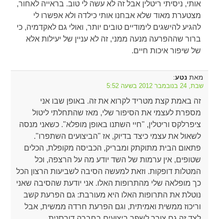
אותי, ניסיתי ריטלין אבל זה לא עשה לי טוב. בראייה לאחור,
מצטערת מאוד שלא אבחנו אותי כילדה ולא אפשרו לי
להגיע להישגים לימודיים טובים יותר, ואולי גם לאקדמיה, כי
ברור שההפרעה מנעה ממני, זה לא עניין של יעילות אלא
של שיפור איכות חיים.
מאת
:
נטע
שבת, 24 בנובמבר 2012 בשעה 5:52
זה באמת קצת מטריד לקרוא את זה. באופן שבו אני
מספרת לעצמי את הסיפור שלי, מאז שהתחלתי ליטול
ציפרלקס וריטלין, "חיי השתנו באופן מופלא". כשאני מנסה
לשאול את עצמי כיצד בדיוק, אז "הביצועים השתפרו".
פתאום הבית מתוקתק ומבריק, הכביסה מקופלת, הכלים
שטופים, אין ערמות של השד יודע מה על הרצפה, וכל
המטלות דופקות. וזאת למעשה הסיבה לשביעות הרצון הכל
כך מופלאה שלי מהתרופות האלו. אני יודעת שהסיבה שאני
נוטלת את התרופות האלו היא מעורבת: גם הפרעת קשב
וריכוז ממשית ואמיתית, וגם הפרעת חרדה ממשית, אבל
לצד זה גם צורך לשפר ביצועים בחברה דורסנית,