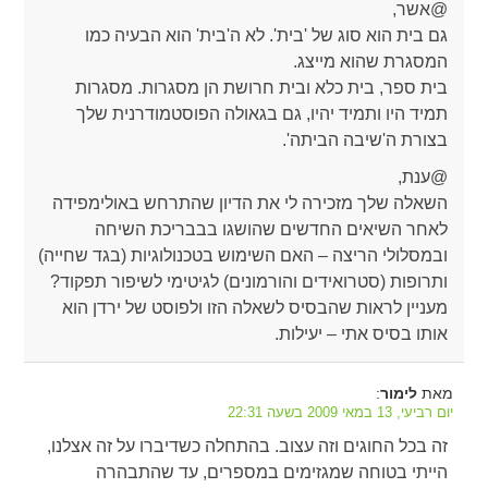
@אשר,
גם בית הוא סוג של 'בית'. לא ה'בית' הוא הבעיה כמו
המסגרת שהוא מייצג.
בית ספר, בית כלא ובית חרושת הן מסגרות. מסגרות
תמיד היו ותמיד יהיו, גם בגאולה הפוסטמודרנית שלך
בצורת ה'שיבה הביתה'.
@ענת,
השאלה שלך מזכירה לי את הדיון שהתרחש באולימפידה
לאחר השיאים החדשים שהושגו בבבריכת השיחה
ובמסלולי הריצה – האם השימוש בטכנולוגיות (בגד שחייה)
ותרופות (סטרואידים והורמונים) לגיטימי לשיפור תפקוד?
מעניין לראות שהבסיס לשאלה הזו ולפוסט של ירדן הוא
אותו בסיס אתי – יעילות.
מאת
:
לימור
יום רביעי, 13 במאי 2009 בשעה 22:31
זה בכל החוגים וזה עצוב. בהתחלה כשדיברו על זה אצלנו,
הייתי בטוחה שמגזימים במספרים, עד שהתבהרה