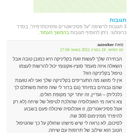
תגובות
3 תגובות לרשימה ”על פסיכיאטרים ופסיכותרפיה“, בסדר
כרונולוגי. ניתן להוסיף תגובות
בהמשך העמוד.
מאת
:
azooker
יום חמישי, 24 במרץ 2011 בשעה 17:04
הבחירה שלך לעשות זאת בקליניקה היא כמובן טובה אבל
השאלה איזה מעמד סוציו-אקונומי יכול להרשות לעצמו
טיפול בקליניקה הזו?
אין לי מושג מה התעריפים בקליניקה שלך ואני לא טוענת
שהם גבוהים במיוחד (גם ברור לי שזה פחות משתלם לך
כלכלית) – ועדיין, זה יותר יקר מקופת חולים.
צא וראה מי האוכלוסיה שהולכת לטיפול של שיחה (לא רק
אצל פסיכיאטרים), זו אוכלוסיה שיכולה פעם בשבוע
להיפרד ממינימום 300 שח.
לסיכום, לא נראה לי שיש מישהו שחולק על כך שהטיפול
הטוב הוא שילוב של תרופות עם שיחה.