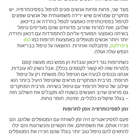
מצד שני, פחות ופחות אנשים פונים לטיפול בפסיכותרפיה. יש
מחקרים שמראים שיש ירידה משמעותית של אנשים שפונים
לטיפול בפסיכותרפיה כאמצעי לטפל בחרדה או בדיכאון
שלהם, זאת למרות שהרוב מדווחים שהם מעדיפים טיפול
בשיחה כאמצעי המועדף עליהם להתמודדות עם דכאון וחרדה.
יותר ויותר אנשים מטופלים באמצעות תרופות כמו
כמו
ציפרלקס
, סימבלטה ואחרות. ההוצאה על טיפול בבריאות
הנפש עולה ועולה.
כשתרופות נגד דיכאון עובדות הן ממש כמו מעשה קסם
(למרות שזה לא קשור לקסמים בכלל). אבל כשהן לא עובדות,
אנחנו נכנסים לבעיה אם הטיפול כולו מושתת רק על טיפול
תרופתי. מרבית המחקרים מראים שהטיפול היעיל ביותר הוא
שילוב של טיפול תרופתי עם טיפול בשיחה. מרבית המחקרים
גם מראים שרוב האנשים בשטח לא מקבלים את השילוב הזה
– בגלל שיקולים כלכליים, זמינות, חוסר נוחות.
זמן לפסיכותרפיה וזמן לתרופות
פעם לפסיכיאטרים היה זמן לשוחח עם המטופלים שלהם. הם
הכירו אותם, את משפחתם, את הקשיים והכשרונות והם יכלו
להתאים להם טיפול טוב יותר בגלל שהם הכירו את המטופלים