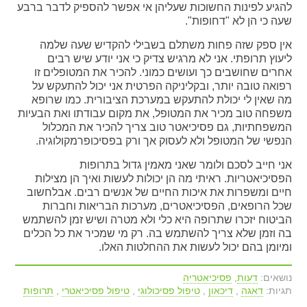
להגיע לפינות החשוכות שעליהן אי אפשר להספיק לדבר ברבע
שעה כי הן לא "דחופות".
אין ספק שזה פחות משתלם בשבילי להקדיש שעה שלמה
ליעוץ תרופתי. אני לא מרגיש צדיק כי אני יודע שיש רבים
אחרים שחושבים כך ועושים כמוני. להכיר את המטופלים זו
רפואה טובה יותר, ובקליניקה הפרטית אני יכול להתעקש על
מה שאין לי יכולת להתעקש במערכת הציבורית. כמו שרופא
משפחה טוב מכיר את המטופל, את מקום עבודתו ואת הבעיות
המשפחתיות, גם פסיכיאטר טוב צריך להכיר את המכלול
הנפשי של המטופל ולא לעסוק אך ורק בפסיכופרמקולוגיה.
אני חייב לסכם ולומר שאני מאמין גדול בתרופות
הפסיכיאטריות. ראיתי מה הן יכולות לעשות ואיך הן מצילות
חיים ומשפרות את איכות החיים של אנשים רבים. אבלחשוב
שכל הרופאים, הפסיכיאטרים, מערכות הבריאות וחברות
הביטוח יזכרו שתרופה היא כלי ולא מטרה ושיש זמן להשתמש
בה וזמן שלא צריך להשתמש בה. רק מי שמכיר את כל הכלים
ומיומן בהם יכול לעשות את ההחלטות האלו.
נושאים:
דעות
,
פסיכיאטריה
תגיות:
דאגה
,
דיכאון
,
טיפול פסיכולוגי
,
טיפול פסיכיאטרי
,
תרופות