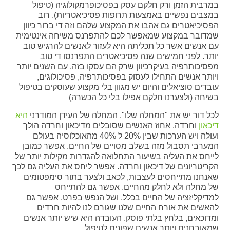
במרבית הזמן ורק חלקם עסק בפסיכופרמקולוגיה (טיפול
במצבים נפשיים באמצעות תרופות פסיכיאטריות). רוב
הפסיכיאטרים גם אהבו את המקצוע שלהם וזה די ברור כיוון
שמדובר במקצוע שמאפשר לכם להתפרנס משיחה אינטימית
עם אנשים אשר כל תכליתה היא לעזור לאנשים להרגיש טוב
יותר. לפני חמישים שנה פסיכיאטרים התפרנסו די טוב
מפסיכותרפיה בעיקרכיוון שרק הם עסקו בזה. עם השנים יותר
ויותר אנשים התחילו לעסוק בפסיכותרפיה, פסיכולוגים,
עובדים סוציאלים והיום יש מגוון בלי מקצוע שעוסקים בטיפול
בשיחה (ולצערנו חלקם אפילו בלי כל הכשרה)
לכל דור יש את "המחלה שלו". המחלה של העידן המודרני
היא
דיכאון
וחרדה. אחוז האנשים שסובלים מדיכאון וחרדה הולך
ועולה ויש הערכות שבין 20% ל 40% מהאוכלוסיה בעולם
המערבי תסבול מזה בשלב מסויים של החיים. אפשר כמובן
לייחס את העליה בשיעור התחלואה להגדרות מקילות יותר של
הקריטריונים של דיכאון וחרדה. אפשר ליחס את העליה גם לכך
שאנחנו מתייחסים לעצבות, לכאב ולצער בתור סימפטומים
של מחלה ולא לחלק מהחיים. אפשר גם להתייחס
למדיקליזציה של החיים בכלל, ושל הנפש בפרט. אפשר גם
להאשים את אורח החיים שלנו שגורם לנו להיות חרדים
ומדוכאים, בלחץ בלתי פוסק. העובדה היא שיש יותר אנשים
שמאובחנים ויותר אנשים שפונים לטיפול.