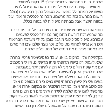
שלהם. היום במרפאה ציבורית יש לך 15 דקות למטופל
בממוצע. בקופת חולים אפילו פחות. האם אתה יכול לדעת
משהו על המתחולל בנפשו של מטופל בתוך רבע שעה (כולל
רישום במחשב וכתיבת מרשם). מבחינה כלכלית זה אולי יעיל
בטווח הקצר, אבל מבחינה טיפולית לא בטוח בכלל.
התוצאה היא שפסיכיאטרים מתרכזים בטיפול תרופתי כי זה
מה שהמערכת דורשת מהם (וזה גם יותר כלכלי לפעמים
עבורם). טיפול פסיכולוגי מוגבל בזמן על ידי מערכת הבריאות
ולכן הוא נגיש לפחות מטופלים. וכך נוצר עולם שבו הרופאים
לא באמת מכירים את הנפש של המטופלים שלהם.
בקליניקה שלי, במקום בו אני עובד כפסיכיאטר פרטי בחרתי
שלא לעסוק רק ביעוץ תרופתי ומתן מרשמים. אין לי הסכמים
עם אף קופת חולים כי אני לא רוצה להיות תלוי במגבלות
שלהם למשך הזמן לפגישה טיפולית. אני מטפל באנשים גם
בשיחות לבד וגם בשילוב של שיחה עם תרופות. אם אנשים
באים אלי רק ליעוץ תרופתי (ויש כאלו כי הם מטופלים אצל
פסיכולוג אחר אצלי במרכז רזולוציה או במקום אחר) אז אני
מאפשר להם שעה שלמה לשיחה איתי (אם הם רוצים ואם
צריך), למרות שאת עניין התרופות אפשר לסגור בעשר דקות.
הסיבה היא שאני מאמין שרק ככה אני יכול באמת לדעת בצורה
הטובה ביותר מה עובר על המטופלים שלי. רק ככה אפשר