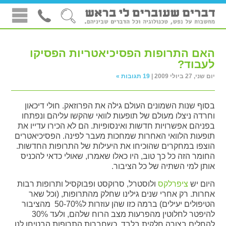
האם התרופות הפסיכיאטריות הפסיקו
לעבוד?
יום שני, 27 ביולי 2009 |
19 תגובות »
בסוף שנות השמונים העולם גילה את הפרוזאק. חולי דיכאון
וחרדה ניצלו מעולם של תופעות לוואי שהקשו עליהם ונפתחו
בפניהם אפשרויות חדשות ואינסופיות. הם לא הכירו עדייו את
תופעות הלוואי האחרות שמחכות מעבר לפינה. הפסיכיאטרים
הוצפו במחקרים שהוכיחו את היעילות של התרופות החדשות.
החומר הזה כל כך טוב, היו כאלו שאמרו, שאולי כדאי להכניס
אותן למי השתיה של כל הציבור.
היום יש
ציפרלקס
ולוסטרל, סרוקסט ופבוקסיל ותרופות רבות
אחרות. רק אחרי שנים גילינו שחלק מהתרופות, (וכל שאר
הטיפולים יעילים) ברמה כזו שהן עוזרות ל50-70% מהציבור
להיפטר לחלוטין מהפרעות מצב הרוח שלהם, ולעד 30%
להחלים בצורה חלקית בלבד. כשחברות התרופות הבטיחו לנו