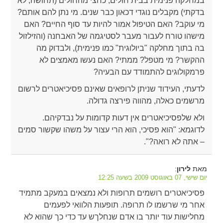
במחלקה פנימית בבית חולים, כחצי מהחולים (תחושה, לא
בדקתי) מקבלים נוגדי דכאון כבר שנים. מי נתן להם אותם?
מי עוקב? האם הטיפול אמור להיות עד סוף החיים? האם
מישהו טורח לעבור מעבר לסטיגמה של האבחנה (והזילזול
בה בתוך מחלקה "ביולוגית" כמו פנימית), ולבדוק מה
ההקשר? מי מטפל? ממתי? האם נעשו מאמצים לא
פרמקולוגים להתמודד עם הבעיה?
לדעתי, העידוד שניתן לרופאים שאינם פסיכיאטרים לרשום
מרשמים כאלה, מהווה פירצה גדולה.
ולא שלפסיכיאטרים אין דעות קדומות על נבדקיהם.
לדוגמא: "הוא פסיכי, הוא הרי עצור על משהו שקשור סמים
– אתה לא רואה?".
מאת
:
לירון
יום שישי, 07 באוגוסט 2009 בשעה 12:25
פסיכיאטרים רושמים תרופות ולא נמצאים במעקב מתמיד
אחר מי שרשמו לו תרופה. תופעות הלוואי לפעמים
מחלישות עוד יותר בו אדם שנחלךש עד כדי כך שהוא לא