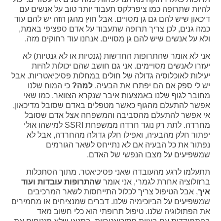
להיות שתרופה כמו ציפרלקס תעבוד יותר טוב על אנשים עם
דיכאון שיש להם גם גן מסויים. אבל חוץ מהגן הזה יש להם עוד
כמה גנים, לכן צריך תרופה שתעבוד על אדם ספציפי באמת,
ולא על אנשים שיש להם גן מסויים. אנחנו עוד רחוקים מזה.
אני לא אומר שהתרופות החדשות (גנטיות או לא גנטיות) לא
יעזרו לאנשים מסויימים. אני גם חושב שהם יכולות להיות
יעילות לאוכלוסיה גדולה של חולים במחלות פסיכיאטריות. אבל
יש לי ספק אם הם יפתרו את הבעיה.
למה?
כי המוח שלנו
מחובר לגוף שלנו באמצעות איבר שנקרא הצוואר. כמו שאי
אפשר להתעלם מהגוף כאשר מטפלים באדם שסובל מדיכאון,
אי אפשר להתעלם מהסביבה והמשפחה אצל אדם שסובל
מחרדה. לתת רק נוגד חרדה ממשפחת SSRI למישהו אולי
יפתור חלק מהבעיה, ואפילו חלק גדולה מהחרדה, אבל לא
נפתור את כל הבעיה אם לא נתייחס לשאר הגורמים
שמשפיעים על מצבו הנפשי של האדם.
תתעלמו לרגע מהעובדה שאני פסיכיאטר. מתוך הסתכלות
ברזולוציה אחרת לגמרי, אני אומר
שהתרופות עובדות ועוד
איך
, אבל הטיפול צריך לכלול התייחסות לשאר המרכיבים
שמשפיעים על הביוכימיה שלנו. דברים שמנציחים או מחמירים
את הפתולוגיה שלנו. טיפול תרופתי הוא כלי חשוב מאד