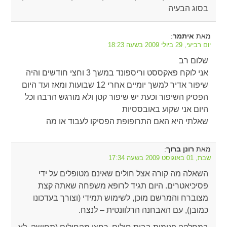
בסוג הבעיה
מאת
:
איתמר
יום רביעי, 29 ביולי 2009 בשעה 18:23
שלום רב
אני לוקח פאקססט וריספונד במשך 3 וחצי חודשים והיה
שיפור אדיר למשך יומיים אחרי 12 שבועות ומאז ועד היום
הפסיק השיפור וכעת יש שיפור קטן ולא מורגש הרבה וכל
היום אני שקוע באובססיות
שאלתי היא האם התרופופת הפסיקו לעבוד או מה
מאת
:
רונן ברוך
שבת, 01 באוגוסט 2009 בשעה 17:34
השאלה מה קורה אצל חולים שאינם מטופלים על ידי
פסיכיאטרים. היום תגיד לרופא משפחה שאתה קצת
מצוברח והמרשם מוכן, לשימוש תמידי (וצורך בעדכונו
כמובן), עם האבחנה הרלוונטית – לנצח.