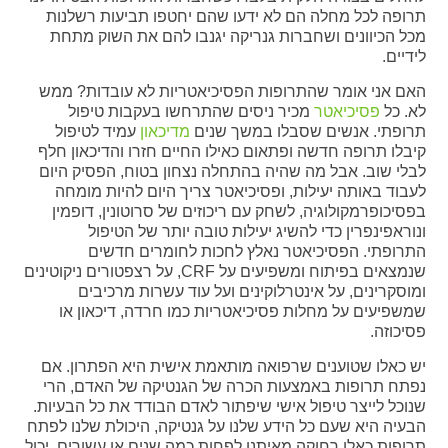
תרופה לכל מחלה הם לא ידעו שהם יחטפו תביעות רשלנות
מכל הכיוונים ושחברות גנריקה יגנבו להם את השוק מתחת
לידיים.
האם אני אומר שהתרופות הפסיכיאטריות לא עובדות? ממש
לא. כל
פסיכיאטר
מכיר ניסים שהתרחשו בעקבות טיפול
תרופתי. אנשים שסבלו במשך שנים
מדיכאון
עמיד לטיפול
קיבלו תרופה חדשה ופתאום כאילו החיים חזרו והדיכאון חלף
לבלי שוב. אבל מה שהיה בהתחלה נצחון בטוח, הפסיק היום
לעבוד באותה יעילות, ופסיכיאטר צריך היום להיות מומחה
בפסיכופרמקולוגיה, לשחק עם ריכוזים של סרוטונין, דופמין
ונוראפינפרין כדי להשיג יעילות טובה יותר של הטיפול
התרופתי. הפסיכיאטר נאלץ לחכות לחומרים חדשים
שנמצאים בפיתוח ומשפיעים על CRF, על רצפטורים ניקוטינים
ומוסקרינים, על אינטרלוקינים ועל עוד עשרות מרכיבים
שמשפיעים על מחלות פסיכיאטריות כמו חרדה, דיכאון או
פסיכוזה.
יש כאלו שטוענים שרפואה מותאמת אישית היא הפתרון. אם
נפתח תרופות באמצעות הכרה של הגנטיקה של האדם, הרי
שנוכל לייצר טיפול אישי שיפתור לאדם הבודד את כל הבעיות.
הבעיה היא שעם כל הידע שלנו על גנטיקה, היכולת שלנו לפתח
תרופות כאלו רחוקה מאיתנו לפחות כמה שנים או עשורים. יכול