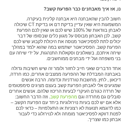
נו, אז איך מאבחנים כבר הפרעת קשב?
חשוב להבין שהאבחנה היא אבחנה קלינית בעיקרה.
המשמעות היא שאין עדיין בדיקת דם או בדיקת CT שיכולה
לאבחן בוודאות של 100% שיש לכם או שאין לכם הפרעת
קשב. לכן האבחון מבוסס על מגוון כלים שבסופו של דבר
יכולים לתת לפסיכיאטר מנוסה את היכולת לקבוע שיש לכם
הפרעת קשב. הפסיכיאטר ישתמש במה שהוא ילמד במהלך
שיחה איתכם, בשאלונים וסקאלות התנהגות, על ידי שיחה עם
בני משפחה ועל ידי מבחנים ממוחשבים.
אחד הדברים שאני חייב לחזור ולומר זה שיש חשיבות גדולה
באבחנה המבדלת של ההפרעה ממצבים אחרים, כמו חרדה,
דיכאון , לחץ, מחשבות טורדניות וכדומה. הרבה אנשים
שמגיעים אלי לאבחון הפרעת קשב בעצם מציגים סימפטומים
של חרדה כגורם העיקרי לבעיות הריכוז שלהם. אנשים אחרים
סובלים גם מחרדה וגם
מהפרעת קשב
. וזה הדבר החשוב:
אלא אם יש לכם בעיות נוירולוגיות ביחד עם הפרעת הקשב –
כמו לדוגמא תנועות לא רצוניות או התעלפויות – כדאי לכם
לפנות דווקא לפסיכיאטר מומחה ולא לנוירולוג כדי לעבור
אבחון כמו שצריך.