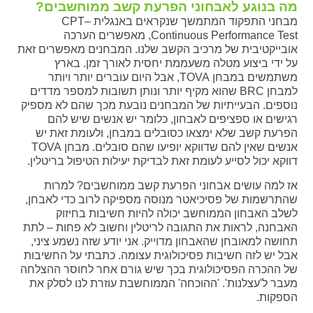
מה בנוגע לאבחוני הפרעת קשב ממוחשבים?
מבחני התפקוד המתמשך שנקראים באנגלית CPT–
Continuous Performance Test, מאפשרים הערכה
אובייקטיבית של מרכיב הקשב שלנו. המבחנים מאפשרים זאת
על ידי ביצוע מטלה משעממת יחסית לאורך זמן. בארץ
משתמשים במבחן TOVA, אבל היום עוברים יותר ויותר
למבחן BRC שהוא מקיף יותר ונותן תשובות למספר מדדים
נוספים. הבעייתיות של המבחנים נובעת מכך שהם לא מספיק
רגישים או ספציפים לאבחון, כלומר יש אנשים שיש להם
הפרעת קשב שלא ימצאו כסובלים במבחן, ולעומת זאת יש
אנשים שאין להם שדווקא יופיעו שהם סובלים. מבחן TOVA
דווקא יכול לסייע לעומת זאת לבדיקת יעילות הטיפול בריטלין.
אז למה עושים אבחוני הפרעת קשב ממוחשבים? למרות
שהתרשמות של פסיכיאטר מנוסה מספיקה לרוב כדי לאבחן,
לשלב האבחון הממוחשב יכולה להיות חשיבות בחיזוק
האבחנה, לראות את התגובה לריטלין וחשוב לא פחות – לתת
תחושה למאובחן שהאבחון מדוייק. אני יודע שזה נשמע ציני,
אבל יש לזה חשיבות פסיכולוגית עצומה. כתבתי על החשיבות
של ההכרה הפסיכולוגית בכך שיש גורם אחר לחוסר ההצלחה
מעבר ל'עצלנות'. 'ההוכחה' הממוחשבת עוזרת לנו לסלק את
הספקות.