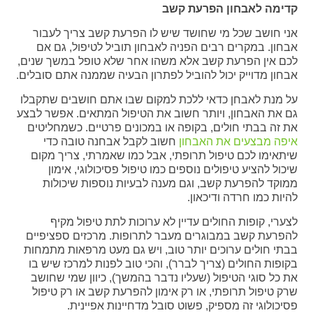
קדימה לאבחון הפרעת קשב
אני חושב שכל מי שחושד שיש לו הפרעת קשב צריך לעבור
אבחון. במקרים רבים הפניה לאבחון תוביל לטיפול, גם אם
לכם אין הפרעת קשב אלא משהו אחר שלא טופל במשך שנים,
אבחון מדוייק יכול להוביל לפתרון הבעיה שממנה אתם סובלים.
על מנת לאבחן כדאי ללכת למקום שבו אתם חושבים שתקבלו
גם את האבחון, ויותר חשוב את הטיפול המתאים. אפשר לבצע
את זה בבתי חולים, בקופה או במכונים פרטיים. כשמחליטים
איפה מבצעים את האבחון
חשוב לקבל אבחנה טובה כדי
שיתאימו לכם טיפול תרופתי, אבל כמו שאמרתי, צריך מקום
שיכול להציע טיפולים נוספים כמו טיפול פסיכולוגי, אימון
ממוקד להפרעת קשב, וגם מענה לבעיות נוספות שיכולות
להיות כמו חרדה ודיכאון.
לצערי, קופות החולים עדיין לא ערוכות לתת טיפול מקיף
להפרעת קשב במבוגרים מעבר לתרופות. מרכזים ספציפיים
בבתי חולים ערוכים יותר טוב, ויש גם מעט מרפאות מתמחות
בקופות החולים (צריך לברר), והכי טוב לפנות למרכז שיש בו
את כל סוגי הטיפול (שעליו נדבר בהמשך), כיוון שמי שחושב
שרק טיפול תרופתי, או רק אימון להפרעת קשב או רק טיפול
פסיכולוגי זה מספיק, פשוט סובל מדחיינות אפיינית.