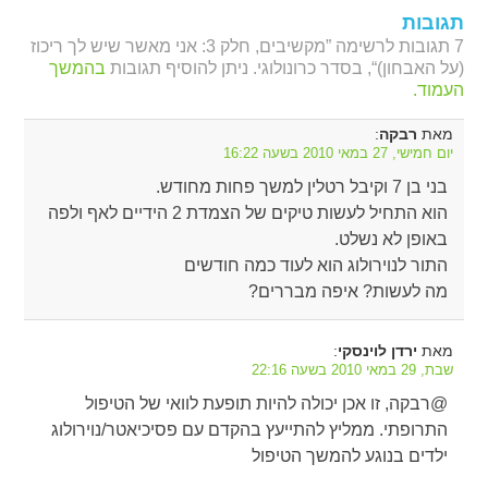
תגובות
7 תגובות לרשימה ”מקשיבים, חלק 3: אני מאשר שיש לך ריכוז
(על האבחון)“, בסדר כרונולוגי. ניתן להוסיף תגובות
בהמשך
העמוד.
מאת
:
רבקה
יום חמישי, 27 במאי 2010 בשעה 16:22
בני בן 7 וקיבל רטלין למשך פחות מחודש.
הוא התחיל לעשות טיקים של הצמדת 2 הידיים לאף ולפה
באופן לא נשלט.
התור לנוירולוג הוא לעוד כמה חודשים
מה לעשות? איפה מבררים?
מאת
:
ירדן לוינסקי
שבת, 29 במאי 2010 בשעה 22:16
@רבקה, זו אכן יכולה להיות תופעת לוואי של הטיפול
התרופתי. ממליץ להתייעץ בהקדם עם פסיכיאטר/נוירולוג
ילדים בנוגע להמשך הטיפול