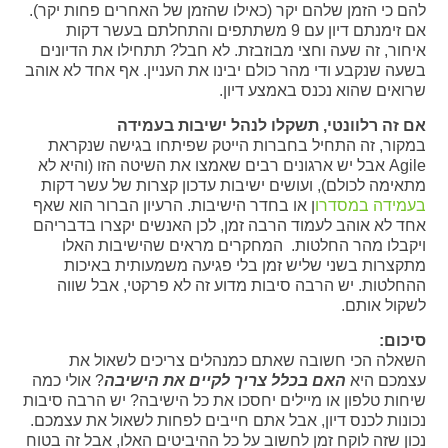
להם כי הזמן שלהם יקר (כאילו שהזמן של האחרים פחות יקר).
אם זימנתם דיון עם 9 משתתפים והתחלתם בעשר דקות
איחור, זה שעה וחצי מבוזבזת. לא חבל? תתחילו את הדיונים
בשעה שנקבע ודי מהר כולם יבינו את העניין. אף אחד לא אוהב
שרואים שהוא נכנס באמצע דיון.
אם זה רלוונטי, תשקלו לנהל ישיבות בעמידה
במקור, זה התחיל בחברות הייטק שפיתחו בגישה שנקראת
Agile אבל יש ארגונים רבים שאמצו את השיטה הזו (והיא לא
מתאימה לכולם), ועושים ישיבות עדכון קצרות של עשר דקות
בעמידה במסדרו
ן או בחדר הישיבות. הרעיון הברור הוא שאף
אחד לא אוהב לעמוד הרבה זמן, לכן האנשים יקצרו בדבריהם
ויקבלו מהר החלטות. המחקרים מראים שהישיבות האלו
מתקצרות בשני שליש זמן בלי פגיעה משמעותית באיכות
ההחלטות. יש הרבה סיבות מדוע זה לא פרקטי, אבל שווה
לשקול אותם.
סיכום:
השאלה הכי חשובה שאתם כמנהלים צריכים לשאול את
עצמכם היא
האם בכלל צריך לקיים את הישיבה
? אולי כמה
שיחות טלפון או מיילים יחסכו את כל הישיבה? יש הרבה סיבות
נכונות לכנס דיון, אבל אתם חייבים לפחות לשאול את עצמכם.
נכון שזה לוקח זמן לחשוב על כל ההיביטים האלו, אבל זה בטוח