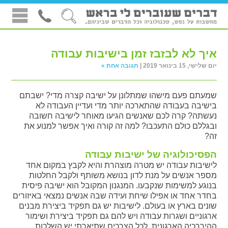
איך לא לבזבז זמן בישיבות עבודה
יום שלישי, 15 בינואר 2019 |
תגובה אחת »
שמעתם פעם מישהו שמתלונן על ישיבה קצרה מדי? ישבתם
בישיבה בעבודה שהתארכה יותר מדי ועדיין העבודה לא
נעשתה? קרה לכם שאנשים הגיעו מאוחר לישיבה חשובה
ובגללם כולם התעכבו? למה זה קורה ואיך אפשר למנוע את
זה?
הפסיכולוגיה של ישיבות עבודה
לישיבות עבודה יש מטרה מוצהרת והיא לקבץ במקום אחד
מספר אנשים על מנת לדון בנושא משותף ולקבל החלטות
בנוגע למשימות שנקבעו. המנגנון המקובל הוא ישיבה פיסית
בחדר אחד או אפילו שיחת ועידה שבה אנשים נמצאי באיזורים
שונים בארץ או בעולם. לישיבות יש גם תפקיד ביצירת מבנים
ארגוניים ושגרות עבודה ויש להם גם תפקיד ביצירת ושימור
ההיררכיה הארגונית. לכל הצרכים שתיארתי יש השלכות