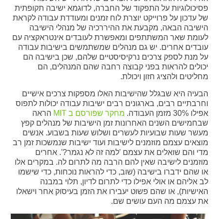
פסיכולוגיות על התפקוד של החברה, לדוגמא ישיבה תקופתית
של עדכון על פרוייקט יוצרת לוח זמנים ומעודדת עבודה לקראת
הישיבה הבאה, מקבעת את ההיררכיה של מנהלי הישיבה
לעומת שאר המשתתפים ומאפשרת לעובדים אינטראקציה עם
עובדים אחרים. יש גם מנהלים שמשתמשים בישיבות עבודה
על מנת לספק צרכים נרקיסיסטיים שלהם, שכן בישיבה הם
יכולים להראות בפני קבוצה רחבה שהם המנהלים, הם
מחליטים ולהציג חזון ויכולת.
הבעיה היא שבגלל שהישיבות האלו מספקות צרכים אישיים
וחרבתיים רבים, בארגונים רבים ישיבות עבודה יכולות לתפוס
אפילו 30% מזמן העבודה.
מחקר שפורסם ב MIT
הראה
שבחמישים השנים האחרונות זמן הישיבות של מנהלים קפץ
מעשר שעות שבועיות לעשרים ושלוש שעות בשבוע. אנשים
מוצאים עצמם מוזמנים לישיבות ועוד ישיבות שנמשכות זמן רב
מדי והם שואלים את עצמם 'למה זה לא נגמר?'. אחרים
מוזמנים לישיבה שאין להם הרבה מה לתרום לה. במקרים אלו
או שהם ידברו בישיבה (שוב, כדי להראות נוכחות, כדי שישמו
לב אליהם או אולי אפילו כדי לתרום לדיון, תלוי במבנה
האישיות), או שהם פשוט יעבירו את הזמן בעיסוק אחר וישאלו
את עצמם מה העם עושים שם.