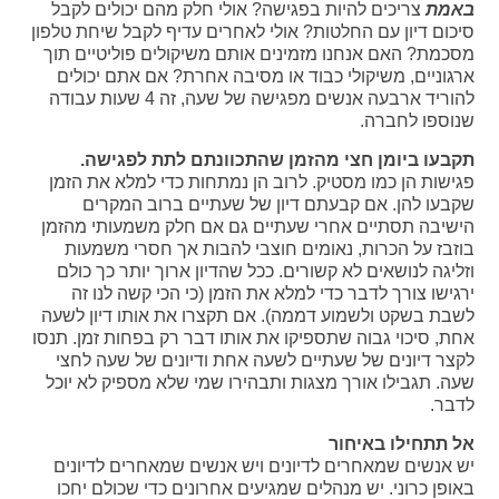
באמת
צריכים להיות בפגישה? אולי חלק מהם יכולים לקבל
סיכום דיון עם החלטות? אולי לאחרים עדיף לקבל שיחת טלפון
מסכמת? האם אנחנו מזמינים אותם משיקולים פוליטיים תוך
ארגוניים, משיקולי כבוד או מסיבה אחרת? אם אתם יכולים
להוריד ארבעה אנשים מפגישה של שעה, זה 4 שעות עבודה
שנוספו לחברה.
תקבעו ביומן חצי מהזמן שהתכוונתם לתת לפגישה.
פגישות הן כמו מסטיק. לרוב הן נמתחות כדי למלא את הזמן
שקבעו להן. אם קבעתם דיון של שעתיים ברוב המקרים
הישיבה תסתיים אחרי שעתיים גם אם חלק משמעותי מהזמן
בוזבז על הכרות, נאומים חוצבי להבות אך חסרי משמעות
וזליגה לנושאים לא קשורים. ככל שהדיון ארוך יותר כך כולם
ירגישו צורך לדבר כדי למלא את הזמן (כי הכי קשה לנו זה
לשבת בשקט ולשמוע דממה). אם תקצרו את אותו דיון לשעה
אחת, סיכוי גבוה שתספיקו את אותו דבר רק בפחות זמן. תנסו
לקצר דיונים של שעתיים לשעה אחת ודיונים של שעה לחצי
שעה. תגבילו אורך מצגות ותבהירו שמי שלא מספיק לא יוכל
לדבר.
אל תתחילו באיחור
יש אנשים שמאחרים לדיונים ויש אנשים שמאחרים לדיונים
באופן כרוני. יש מנהלים שמגיעים אחרונים כדי שכולם יחכו